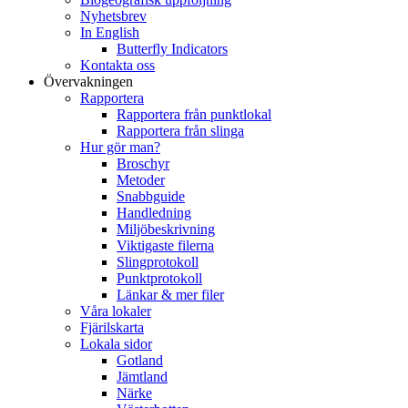
Nyhetsbrev
In English
Butterfly Indicators
Kontakta oss
Övervakningen
Rapportera
Rapportera från punktlokal
Rapportera från slinga
Hur gör man?
Broschyr
Metoder
Snabbguide
Handledning
Miljöbeskrivning
Viktigaste filerna
Slingprotokoll
Punktprotokoll
Länkar & mer filer
Våra lokaler
Fjärilskarta
Lokala sidor
Gotland
Jämtland
Närke