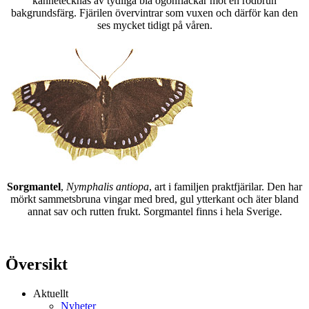
kännetecknas av tydliga blå ögonfläckar mot en rödbrun
bakgrundsfärg. Fjärilen övervintrar som vuxen och därför kan den
ses mycket tidigt på våren.
Sorgmantel
,
Nymphalis antiopa
, art i familjen praktfjärilar. Den har
mörkt sammetsbruna vingar med bred, gul ytterkant och äter bland
annat sav och rutten frukt. Sorgmantel finns i hela Sverige.
Översikt
Aktuellt
Nyheter