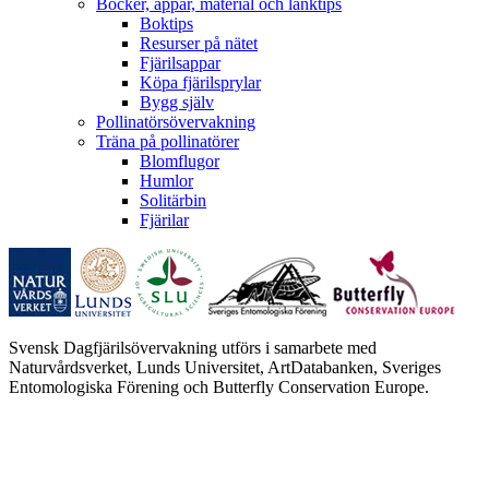
Böcker, appar, material och länktips
Boktips
Resurser på nätet
Fjärilsappar
Köpa fjärilsprylar
Bygg själv
Pollinatörsövervakning
Träna på pollinatörer
Blomflugor
Humlor
Solitärbin
Fjärilar
Svensk Dagfjärilsövervakning utförs i samarbete med
Naturvårdsverket, Lunds Universitet, ArtDatabanken, Sveriges
Entomologiska Förening och Butterfly Conservation Europe.