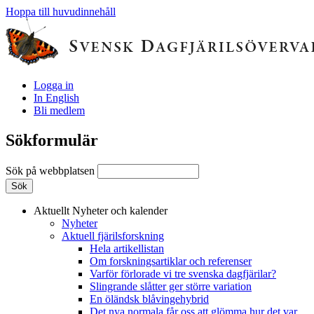
Hoppa till huvudinnehåll
Logga in
In English
Bli medlem
Sökformulär
Sök på webbplatsen
Aktuellt
Nyheter och kalender
Nyheter
Aktuell fjärilsforskning
Hela artikellistan
Om forskningsartiklar och referenser
Varför förlorade vi tre svenska dagfjärilar?
Slingrande slåtter ger större variation
En öländsk blåvingehybrid
Det nya normala får oss att glömma hur det var