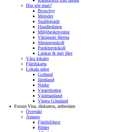
Rapportera från slinga
Hur gör man?
Broschyr
Metoder
Snabbguide
Handledning
Miljöbeskrivning
Viktigaste filerna
Slingprotokoll
Punktprotokoll
Länkar & mer filer
Våra lokaler
Fjärilskarta
Lokala sidor
Gotland
Jämtland
Närke
Västerbotten
Västmanland
Västra Götaland
Forum
Visa, diskutera, artbestäm
Översikt
Ämnen
Fjärilsfrågor
Bilder