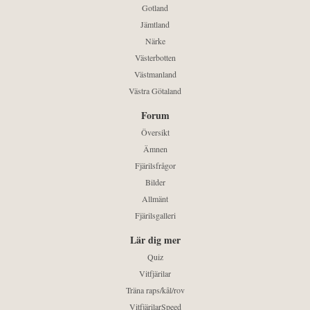
Gotland
Jämtland
Närke
Västerbotten
Västmanland
Västra Götaland
Forum
Översikt
Ämnen
Fjärilsfrågor
Bilder
Allmänt
Fjärilsgalleri
Lär dig mer
Quiz
Vitfjärilar
Träna raps/kål/rov
VitfjärilarSpeed