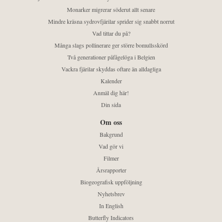
Monarker migrerar söderut allt senare
Mindre kräsna sydrovfjärilar sprider sig snabbt norrut
Vad tittar du på?
Många slags pollinerare ger större bomullsskörd
Två generationer påfågelöga i Belgien
Vackra fjärilar skyddas oftare än alldagliga
Kalender
Anmäl dig här!
Din sida
Om oss
Bakgrund
Vad gör vi
Filmer
Årsrapporter
Biogeografisk uppföljning
Nyhetsbrev
In English
Butterfly Indicators