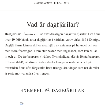
ÄNGSBLÅVINGE
LULEÅ
2013
Vad är dagfjärilar?
Dagfjärilar
,
rhopalocera
, är huvudsakligen dagaktiva fjärilar. Det finns
19 000
110
över
kända arter dagfjärilar i världen, varav cirka
i Sverige.
Dagfjärilarna känner dofter med hjälp av antenner på huvudet och ser
med stora facettögon. Dom äter nektar med sugsnabel, som kan rullas
in och ut. De tre benparen (två hos Nymphalidae, där är första benparet
tillbakabildat!) återfinns på den slanka kroppens undersida och på
ovansidan finns ofta färgstarka brett triangulära vingar som när de vilar
är resta mot varandra över ryggen.
EXEMPEL PÅ DAGFJÄRILAR