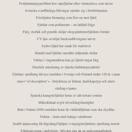
Fortplantningsproblem hos rapsfjärilar efter värmestress som larver
Svenska svartfläckiga blåvingar sprider sig i Storbritannien
Förskjuten blomning som försvar mot fjäril
Fjärilar som pollinerare – en laddad fråga
Färg, storlek och genetik skiljer skogspärlemorfjärilens former
UV-ljus avslöjar busksnabbvingens larver
Sydrovfjäril har smak för stadslivet
Handel med fjärilar omsätter miljontals dollar
Vätska i vingmembran kan ge fjärilsvingar färg
Drastisk minskning av danska habitatspecialister
Fjärilars spridning till nya områden i Sverige och Finland under 120 år <span
class="sf-description">– betydelsen av klimat, landskapstyp och arters
särdrag</span>
Spanska kamgräsfjärilar hotas av allt torrare somrar
Mikroklimat avgör utvecklingshastighet
Bete i Natura 2000-områden hotar de väddnätfjärilar som ska skyddas
Nektar – tema med många variationer
Snabb anpassning till dagslängd hjälper svingelgräsfjärilens spridning norrut
Fjärilslarvernas värdväxter– Mycket mer än en midsommarbukett