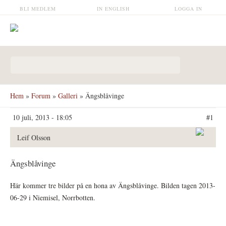
Hoppa till huvudinnehåll
BLI MEDLEM
IN ENGLISH
LOGGA IN
Sökformulär
Hem
»
Forum
»
Galleri
» Ängsblåvinge
10 juli, 2013 - 18:05
#1
Leif Olsson
Ängsblåvinge
Här kommer tre bilder på en hona av Ängsblåvinge. Bilden tagen 2013-
06-29 i Niemisel, Norrbotten.