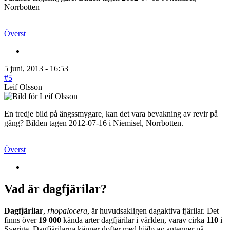
Norrbotten
Överst
5 juni, 2013 - 16:53
#5
Leif Olsson
En tredje bild på ängssmygare, kan det vara bevakning av revir på
gång? Bilden tagen 2012-07-16 i Niemisel, Norrbotten.
Överst
Vad är dagfjärilar?
Dagfjärilar
,
rhopalocera
, är huvudsakligen dagaktiva fjärilar. Det
finns över
19 000
kända arter dagfjärilar i världen, varav cirka
110
i
Sverige. Dagfjärilarna känner dofter med hjälp av antenner på