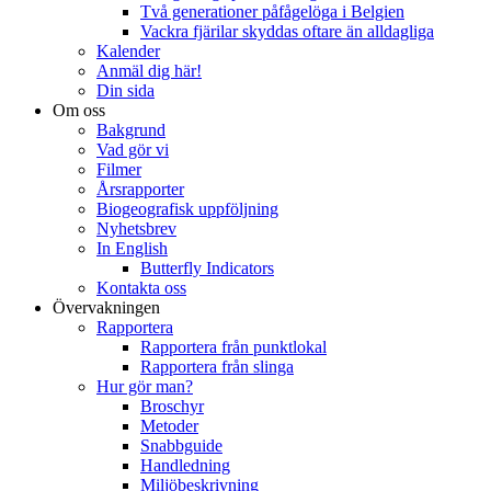
Två generationer påfågelöga i Belgien
Vackra fjärilar skyddas oftare än alldagliga
Kalender
Anmäl dig här!
Din sida
Om oss
Bakgrund
Vad gör vi
Filmer
Årsrapporter
Biogeografisk uppföljning
Nyhetsbrev
In English
Butterfly Indicators
Kontakta oss
Övervakningen
Rapportera
Rapportera från punktlokal
Rapportera från slinga
Hur gör man?
Broschyr
Metoder
Snabbguide
Handledning
Miljöbeskrivning