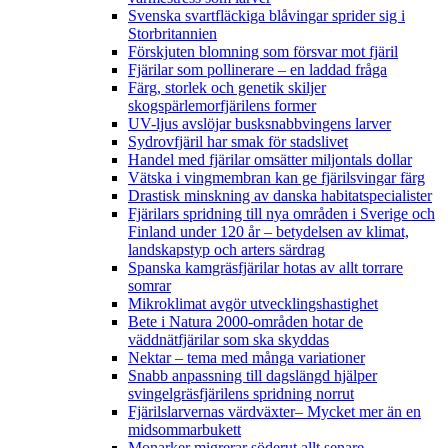
Svenska svartfläckiga blåvingar sprider sig i
Storbritannien
Förskjuten blomning som försvar mot fjäril
Fjärilar som pollinerare – en laddad fråga
Färg, storlek och genetik skiljer
skogspärlemorfjärilens former
UV-ljus avslöjar busksnabbvingens larver
Sydrovfjäril har smak för stadslivet
Handel med fjärilar omsätter miljontals dollar
Vätska i vingmembran kan ge fjärilsvingar färg
Drastisk minskning av danska habitatspecialister
Fjärilars spridning till nya områden i Sverige och
Finland under 120 år
– betydelsen av klimat,
landskapstyp och arters särdrag
Spanska kamgräsfjärilar hotas av allt torrare
somrar
Mikroklimat avgör utvecklingshastighet
Bete i Natura 2000-områden hotar de
väddnätfjärilar som ska skyddas
Nektar – tema med många variationer
Snabb anpassning till dagslängd hjälper
svingelgräsfjärilens spridning norrut
Fjärilslarvernas värdväxter– Mycket mer än en
midsommarbukett
Monarker migrerar söderut allt senare