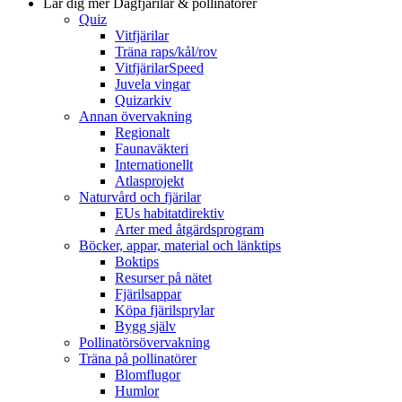
Lär dig mer
Dagfjärilar & pollinatörer
Quiz
Vitfjärilar
Träna raps/kål/rov
VitfjärilarSpeed
Juvela vingar
Quizarkiv
Annan övervakning
Regionalt
Faunaväkteri
Internationellt
Atlasprojekt
Naturvård och fjärilar
EUs habitatdirektiv
Arter med åtgärdsprogram
Böcker, appar, material och länktips
Boktips
Resurser på nätet
Fjärilsappar
Köpa fjärilsprylar
Bygg själv
Pollinatörsövervakning
Träna på pollinatörer
Blomflugor
Humlor