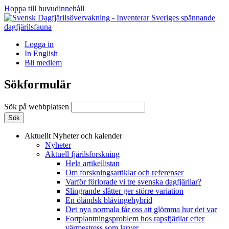
Hoppa till huvudinnehåll
Logga in
In English
Bli medlem
Sökformulär
Sök på webbplatsen
Aktuellt
Nyheter och kalender
Nyheter
Aktuell fjärilsforskning
Hela artikellistan
Om forskningsartiklar och referenser
Varför förlorade vi tre svenska dagfjärilar?
Slingrande slåtter ger större variation
En öländsk blåvingehybrid
Det nya normala får oss att glömma hur det var
Fortplantningsproblem hos rapsfjärilar efter
värmestress som larver