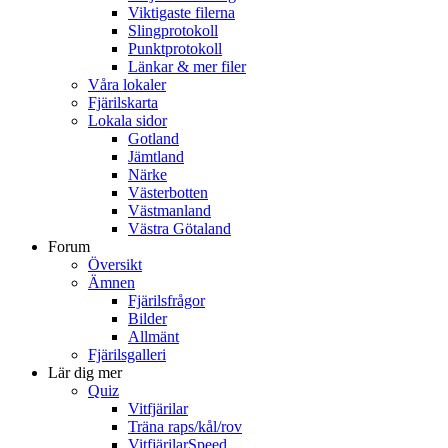
Viktigaste filerna
Slingprotokoll
Punktprotokoll
Länkar & mer filer
Våra lokaler
Fjärilskarta
Lokala sidor
Gotland
Jämtland
Närke
Västerbotten
Västmanland
Västra Götaland
Forum
Översikt
Ämnen
Fjärilsfrågor
Bilder
Allmänt
Fjärilsgalleri
Lär dig mer
Quiz
Vitfjärilar
Träna raps/kål/rov
VitfjärilarSpeed