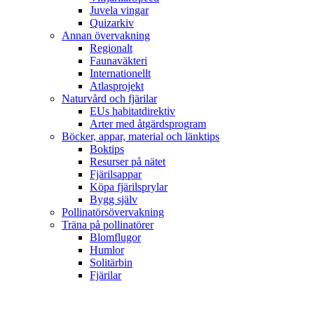
Juvela vingar
Quizarkiv
Annan övervakning
Regionalt
Faunaväkteri
Internationellt
Atlasprojekt
Naturvård och fjärilar
EUs habitatdirektiv
Arter med åtgärdsprogram
Böcker, appar, material och länktips
Boktips
Resurser på nätet
Fjärilsappar
Köpa fjärilsprylar
Bygg själv
Pollinatörsövervakning
Träna på pollinatörer
Blomflugor
Humlor
Solitärbin
Fjärilar