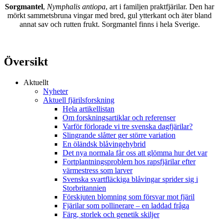
Sorgmantel
,
Nymphalis antiopa
, art i familjen praktfjärilar. Den har
mörkt sammetsbruna vingar med bred, gul ytterkant och äter bland
annat sav och rutten frukt. Sorgmantel finns i hela Sverige.
Översikt
Aktuellt
Nyheter
Aktuell fjärilsforskning
Hela artikellistan
Om forskningsartiklar och referenser
Varför förlorade vi tre svenska dagfjärilar?
Slingrande slåtter ger större variation
En öländsk blåvingehybrid
Det nya normala får oss att glömma hur det var
Fortplantningsproblem hos rapsfjärilar efter
värmestress som larver
Svenska svartfläckiga blåvingar sprider sig i
Storbritannien
Förskjuten blomning som försvar mot fjäril
Fjärilar som pollinerare – en laddad fråga
Färg, storlek och genetik skiljer