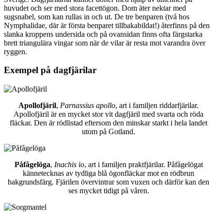
huvudet och ser med stora facettögon. Dom äter nektar med
sugsnabel, som kan rullas in och ut. De tre benparen (två hos
Nymphalidae, där är första benparet tillbakabildat!) återfinns på den
slanka kroppens undersida och på ovansidan finns ofta färgstarka
brett triangulära vingar som när de vilar är resta mot varandra över
ryggen.
Exempel på dagfjärilar
Apollofjäril
,
Parnassius apollo
, art i familjen riddarfjärilar.
Apollofjäril är en mycket stor vit dagfjäril med svarta och röda
fläckar. Den är rödlistad eftersom den minskar starkt i hela landet
utom på Gotland.
Påfågelöga
,
Inachis io
, art i familjen praktfjärilar. Påfågelögat
kännetecknas av tydliga blå ögonfläckar mot en rödbrun
bakgrundsfärg. Fjärilen övervintrar som vuxen och därför kan den
ses mycket tidigt på våren.