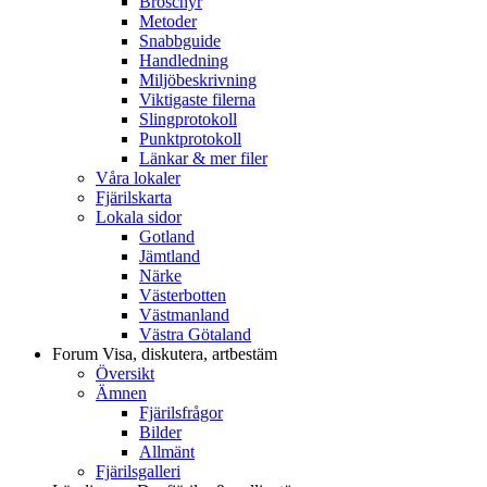
Broschyr
Metoder
Snabbguide
Handledning
Miljöbeskrivning
Viktigaste filerna
Slingprotokoll
Punktprotokoll
Länkar & mer filer
Våra lokaler
Fjärilskarta
Lokala sidor
Gotland
Jämtland
Närke
Västerbotten
Västmanland
Västra Götaland
Forum
Visa, diskutera, artbestäm
Översikt
Ämnen
Fjärilsfrågor
Bilder
Allmänt
Fjärilsgalleri