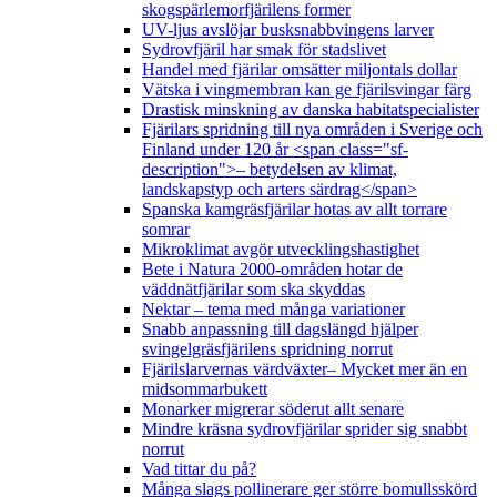
skogspärlemorfjärilens former
UV-ljus avslöjar busksnabbvingens larver
Sydrovfjäril har smak för stadslivet
Handel med fjärilar omsätter miljontals dollar
Vätska i vingmembran kan ge fjärilsvingar färg
Drastisk minskning av danska habitatspecialister
Fjärilars spridning till nya områden i Sverige och
Finland under 120 år <span class="sf-
description">– betydelsen av klimat,
landskapstyp och arters särdrag</span>
Spanska kamgräsfjärilar hotas av allt torrare
somrar
Mikroklimat avgör utvecklingshastighet
Bete i Natura 2000-områden hotar de
väddnätfjärilar som ska skyddas
Nektar – tema med många variationer
Snabb anpassning till dagslängd hjälper
svingelgräsfjärilens spridning norrut
Fjärilslarvernas värdväxter– Mycket mer än en
midsommarbukett
Monarker migrerar söderut allt senare
Mindre kräsna sydrovfjärilar sprider sig snabbt
norrut
Vad tittar du på?
Många slags pollinerare ger större bomullsskörd