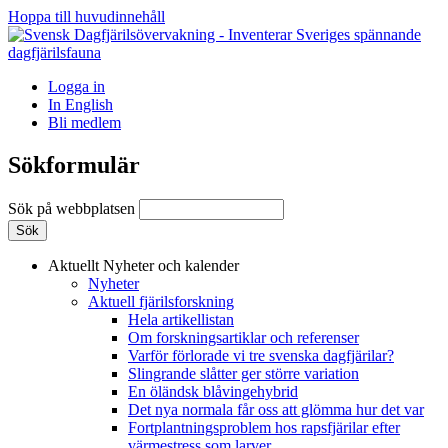
Hoppa till huvudinnehåll
Logga in
In English
Bli medlem
Sökformulär
Sök på webbplatsen
Aktuellt
Nyheter och kalender
Nyheter
Aktuell fjärilsforskning
Hela artikellistan
Om forskningsartiklar och referenser
Varför förlorade vi tre svenska dagfjärilar?
Slingrande slåtter ger större variation
En öländsk blåvingehybrid
Det nya normala får oss att glömma hur det var
Fortplantningsproblem hos rapsfjärilar efter
värmestress som larver