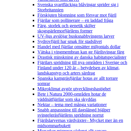
Svenska svartfläckiga blåvingar sprider sig i
Storbritannien
Förskjuten blomning som försvar mot fjäril
Fjärilar som pollinerare – en laddad fråga
Färg, storlek och genetik skiljer
skogspärlemorfjärilens former
UV-ljus avslöjar busksnabbvingens larver
Sydrovfjäril har smak för stadslivet
Handel med fjärilar omsätter miljontals dollar
Vätska i vingmembran kan ge fjärilsvingar färg
Drastisk minskning av danska habitatspecialister
Fjärilars spridning till nya områden i Sverige och
Finland under 120 år
– betydelsen av klimat,
landskapstyp och arters särdrag
Spanska kamgräsfjärilar hotas av allt torrare
somrar
Mikroklimat avgör utvecklingshastighet
Bete i Natura 2000-områden hotar de
väddnätfjärilar som ska skyddas
Nektar – tema med många variationer
Snabb anpassning till dagslängd hjälper
svingelgräsfjärilens spridning norrut
Fjärilslarvernas värdväxter– Mycket mer än en
midsommarbukett
Monarker migrerar söderut allt senare