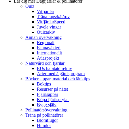
Lär dig mer
Dagfjärilar & pollinatörer
Quiz
Vitfjärilar
Träna raps/kål/rov
VitfjärilarSpeed
Juvela vingar
Quizarkiv
Annan övervakning
Regionalt
Faunaväkteri
Internationellt
Atlasprojekt
Naturvård och fjärilar
EUs habitatdirektiv
Arter med åtgärdsprogram
Böcker, appar, material och länktips
Boktips
Resurser på nätet
Fjärilsappar
Köpa fjärilsprylar
Bygg själv
Pollinatörsövervakning
Träna på pollinatörer
Blomflugor
Humlor