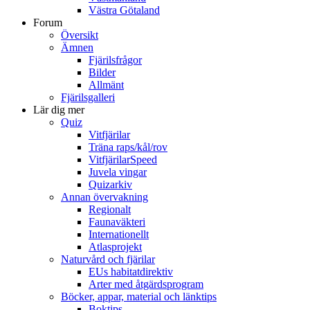
Västra Götaland
Forum
Översikt
Ämnen
Fjärilsfrågor
Bilder
Allmänt
Fjärilsgalleri
Lär dig mer
Quiz
Vitfjärilar
Träna raps/kål/rov
VitfjärilarSpeed
Juvela vingar
Quizarkiv
Annan övervakning
Regionalt
Faunaväkteri
Internationellt
Atlasprojekt
Naturvård och fjärilar
EUs habitatdirektiv
Arter med åtgärdsprogram
Böcker, appar, material och länktips
Boktips