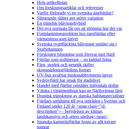
Hela artikellistan
Om forskningsartiklar och referenser
Varför förlorade vi tre svenska dagfjärilar?
Slingrande slåtter ger större variation
En öländsk blåvingehybrid
Det nya normala får oss att glömma hur det var
Fortplantningsproblem hos rapsfjärilar efter
värmestress som larver
Svenska svartfläckiga blåvingar sprider sig i
Storbritannien
Förskjuten blomning som försvar mot fjäril
Fjärilar som pollinerare – en laddad fråga
Färg, storlek och genetik skiljer
skogspärlemorfjärilens former
UV-ljus avslöjar busksnabbvingens larver
Sydrovfjäril har smak för stadslivet
Handel med fjärilar omsätter miljontals dollar
Vätska i vingmembran kan ge fjärilsvingar färg
Drastisk minskning av danska habitatspecialister
Fjärilars spridning till nya områden i Sverige och
Finland under 120 år <span class="sf-
description">– betydelsen av klimat,
landskapstyp och arters särdrag</span>
Spanska kamgräsfjärilar hotas av allt torrare
somrar