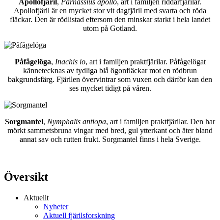
Apollofjäril
,
Parnassius apollo
, art i familjen riddarfjärilar.
Apollofjäril är en mycket stor vit dagfjäril med svarta och röda
fläckar. Den är rödlistad eftersom den minskar starkt i hela landet
utom på Gotland.
Påfågelöga
,
Inachis io
, art i familjen praktfjärilar. Påfågelögat
kännetecknas av tydliga blå ögonfläckar mot en rödbrun
bakgrundsfärg. Fjärilen övervintrar som vuxen och därför kan den
ses mycket tidigt på våren.
Sorgmantel
,
Nymphalis antiopa
, art i familjen praktfjärilar. Den har
mörkt sammetsbruna vingar med bred, gul ytterkant och äter bland
annat sav och rutten frukt. Sorgmantel finns i hela Sverige.
Översikt
Aktuellt
Nyheter
Aktuell fjärilsforskning