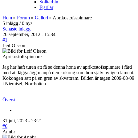
Solitärbin
Fjärilar
Hem
»
Forum
»
Galleri
» Aprikostofsspinnare
5 inlägg / 0 nya
Senaste inlägg
26 september, 2012 - 15:34
#1
Leif Olsson
Aprikostofsspinnare
Jag har haft turen att få se denna hona av aprikostofsspinnare i färd
med att lägga ägg utanpå den kokong som hon själv nyligen lämnat.
Kokongen satt på en gren av skvattram. Bilden är tagen 2009-08-09
i Niemisel, Norrbotten
Överst
31 juli, 2023 - 23:21
#6
Annbr