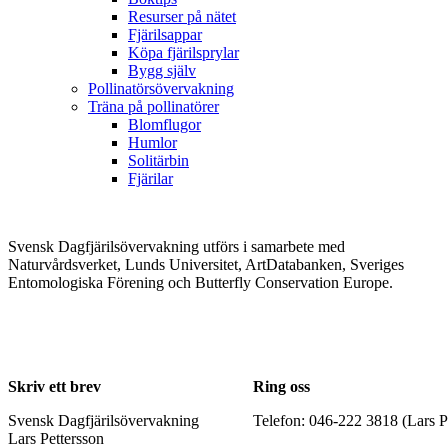
Resurser på nätet
Fjärilsappar
Köpa fjärilsprylar
Bygg själv
Pollinatörsövervakning
Träna på pollinatörer
Blomflugor
Humlor
Solitärbin
Fjärilar
Svensk Dagfjärilsövervakning utförs i samarbete med
Naturvårdsverket, Lunds Universitet, ArtDatabanken, Sveriges
Entomologiska Förening och Butterfly Conservation Europe.
Skriv ett brev
Ring oss
Svensk Dagfjärilsövervakning
Telefon: 046-222 3818 (Lars P
Lars Pettersson