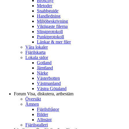
Broschyr
Metoder
Snabbguide
Handledning
Miljöbeskrivning
Viktigaste filerna
Slingprotokoll
Punktprotokoll
Länkar & mer filer
Våra lokaler
Fjärilskarta
Lokala sidor
Gotland
Jämtland
Närke
Västerbotten
Västmanland
Västra Götaland
Forum
Visa, diskutera, artbestäm
Översikt
Ämnen
Fjärilsfrågor
Bilder
Allmänt
Fjärilsgalleri