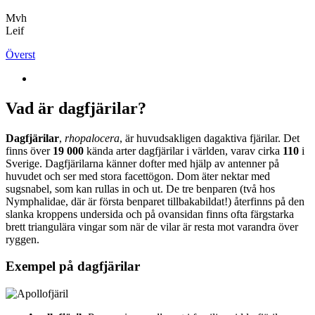
Mvh
Leif
Överst
Vad är dagfjärilar?
Dagfjärilar
,
rhopalocera
, är huvudsakligen dagaktiva fjärilar. Det
finns över
19 000
kända arter dagfjärilar i världen, varav cirka
110
i
Sverige. Dagfjärilarna känner dofter med hjälp av antenner på
huvudet och ser med stora facettögon. Dom äter nektar med
sugsnabel, som kan rullas in och ut. De tre benparen (två hos
Nymphalidae, där är första benparet tillbakabildat!) återfinns på den
slanka kroppens undersida och på ovansidan finns ofta färgstarka
brett triangulära vingar som när de vilar är resta mot varandra över
ryggen.
Exempel på dagfjärilar