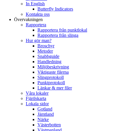
In English
Butterfly Indicators
Kontakta oss
Övervakningen
Rapportera
Rapportera från punktlokal
Rapportera från slinga
Hur gör man?
Broschyr
Metoder
Snabbguide
Handledning
Miljöbeskrivning
Viktigaste filerna
Slingprotokoll
Punktprotokoll
Länkar & mer filer
Våra lokaler
Fjärilskarta
Lokala sidor
Gotland
Jämtland
Närke
Västerbotten
Västmanland