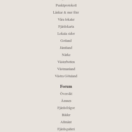
Punktprotokoll
Länkar & mer filer
Våra lokaler
Fjärilskarta
Lokala sidor
Gotland
Jämtland
Närke
Västerbotten
Västmanland
Västra Götaland
Forum
Översikt
Ämnen
Fjärilsfrågor
Bilder
Allmänt
Fjärilsgalleri