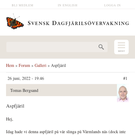
Hoppa till huvudinnehåll
BLI MEDLEM
IN ENGLISH
LOGGA IN
Sökformulär
Hem
»
Forum
»
Galleri
» Aspfjäril
26 juni, 2022 - 19:46
#1
Tomas Bergsand
Aspfjäril
Hej,
Idag hade vi denna aspfjäril på vår slinga på Värmlands näs (dock inte