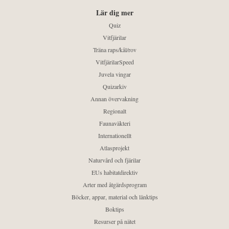
Lär dig mer
Quiz
Vitfjärilar
Träna raps/kål/rov
VitfjärilarSpeed
Juvela vingar
Quizarkiv
Annan övervakning
Regionalt
Faunaväkteri
Internationellt
Atlasprojekt
Naturvård och fjärilar
EUs habitatdirektiv
Arter med åtgärdsprogram
Böcker, appar, material och länktips
Boktips
Resurser på nätet