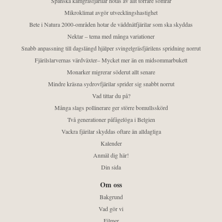
Spanska kamgräsfjärilar hotas av allt torrare somrar
Mikroklimat avgör utvecklingshastighet
Bete i Natura 2000-områden hotar de väddnätfjärilar som ska skyddas
Nektar – tema med många variationer
Snabb anpassning till dagslängd hjälper svingelgräsfjärilens spridning norrut
Fjärilslarvernas värdväxter– Mycket mer än en midsommarbukett
Monarker migrerar söderut allt senare
Mindre kräsna sydrovfjärilar sprider sig snabbt norrut
Vad tittar du på?
Många slags pollinerare ger större bomullsskörd
Två generationer påfågelöga i Belgien
Vackra fjärilar skyddas oftare än alldagliga
Kalender
Anmäl dig här!
Din sida
Om oss
Bakgrund
Vad gör vi
Filmer