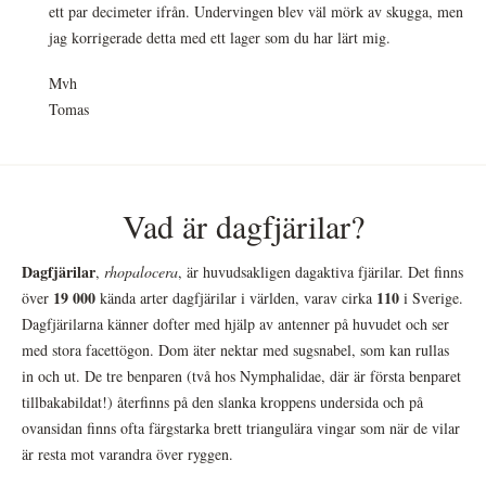
ett par decimeter ifrån. Undervingen blev väl mörk av skugga, men
jag korrigerade detta med ett lager som du har lärt mig.
Mvh
Tomas
Vad är dagfjärilar?
Dagfjärilar
,
rhopalocera
, är huvudsakligen dagaktiva fjärilar. Det finns
19 000
110
över
kända arter dagfjärilar i världen, varav cirka
i Sverige.
Dagfjärilarna känner dofter med hjälp av antenner på huvudet och ser
med stora facettögon. Dom äter nektar med sugsnabel, som kan rullas
in och ut. De tre benparen (två hos Nymphalidae, där är första benparet
tillbakabildat!) återfinns på den slanka kroppens undersida och på
ovansidan finns ofta färgstarka brett triangulära vingar som när de vilar
är resta mot varandra över ryggen.