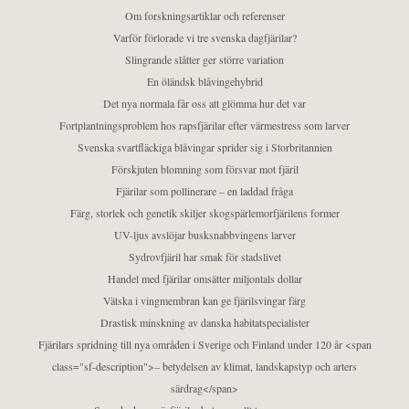
Om forskningsartiklar och referenser
Varför förlorade vi tre svenska dagfjärilar?
Slingrande slåtter ger större variation
En öländsk blåvingehybrid
Det nya normala får oss att glömma hur det var
Fortplantningsproblem hos rapsfjärilar efter värmestress som larver
Svenska svartfläckiga blåvingar sprider sig i Storbritannien
Förskjuten blomning som försvar mot fjäril
Fjärilar som pollinerare – en laddad fråga
Färg, storlek och genetik skiljer skogspärlemorfjärilens former
UV-ljus avslöjar busksnabbvingens larver
Sydrovfjäril har smak för stadslivet
Handel med fjärilar omsätter miljontals dollar
Vätska i vingmembran kan ge fjärilsvingar färg
Drastisk minskning av danska habitatspecialister
Fjärilars spridning till nya områden i Sverige och Finland under 120 år <span
class="sf-description">– betydelsen av klimat, landskapstyp och arters
särdrag</span>