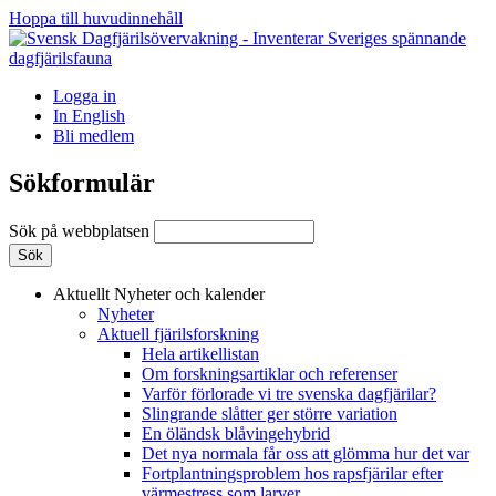
Hoppa till huvudinnehåll
Logga in
In English
Bli medlem
Sökformulär
Sök på webbplatsen
Aktuellt
Nyheter och kalender
Nyheter
Aktuell fjärilsforskning
Hela artikellistan
Om forskningsartiklar och referenser
Varför förlorade vi tre svenska dagfjärilar?
Slingrande slåtter ger större variation
En öländsk blåvingehybrid
Det nya normala får oss att glömma hur det var
Fortplantningsproblem hos rapsfjärilar efter
värmestress som larver