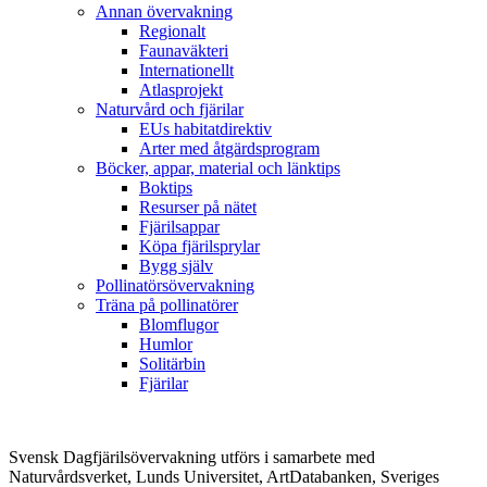
Annan övervakning
Regionalt
Faunaväkteri
Internationellt
Atlasprojekt
Naturvård och fjärilar
EUs habitatdirektiv
Arter med åtgärdsprogram
Böcker, appar, material och länktips
Boktips
Resurser på nätet
Fjärilsappar
Köpa fjärilsprylar
Bygg själv
Pollinatörsövervakning
Träna på pollinatörer
Blomflugor
Humlor
Solitärbin
Fjärilar
Svensk Dagfjärilsövervakning utförs i samarbete med
Naturvårdsverket, Lunds Universitet, ArtDatabanken, Sveriges