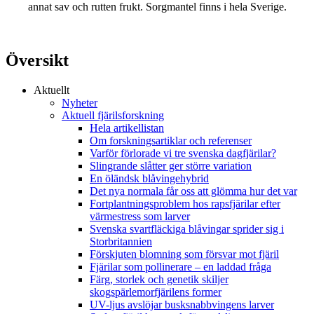
annat sav och rutten frukt. Sorgmantel finns i hela Sverige.
Översikt
Aktuellt
Nyheter
Aktuell fjärilsforskning
Hela artikellistan
Om forskningsartiklar och referenser
Varför förlorade vi tre svenska dagfjärilar?
Slingrande slåtter ger större variation
En öländsk blåvingehybrid
Det nya normala får oss att glömma hur det var
Fortplantningsproblem hos rapsfjärilar efter
värmestress som larver
Svenska svartfläckiga blåvingar sprider sig i
Storbritannien
Förskjuten blomning som försvar mot fjäril
Fjärilar som pollinerare – en laddad fråga
Färg, storlek och genetik skiljer
skogspärlemorfjärilens former
UV-ljus avslöjar busksnabbvingens larver