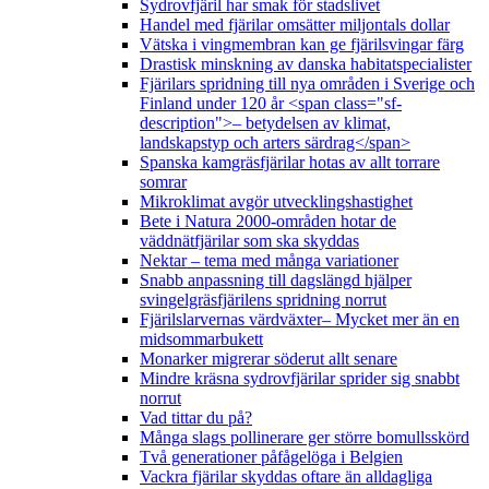
Sydrovfjäril har smak för stadslivet
Handel med fjärilar omsätter miljontals dollar
Vätska i vingmembran kan ge fjärilsvingar färg
Drastisk minskning av danska habitatspecialister
Fjärilars spridning till nya områden i Sverige och
Finland under 120 år <span class="sf-
description">– betydelsen av klimat,
landskapstyp och arters särdrag</span>
Spanska kamgräsfjärilar hotas av allt torrare
somrar
Mikroklimat avgör utvecklingshastighet
Bete i Natura 2000-områden hotar de
väddnätfjärilar som ska skyddas
Nektar – tema med många variationer
Snabb anpassning till dagslängd hjälper
svingelgräsfjärilens spridning norrut
Fjärilslarvernas värdväxter– Mycket mer än en
midsommarbukett
Monarker migrerar söderut allt senare
Mindre kräsna sydrovfjärilar sprider sig snabbt
norrut
Vad tittar du på?
Många slags pollinerare ger större bomullsskörd
Två generationer påfågelöga i Belgien
Vackra fjärilar skyddas oftare än alldagliga