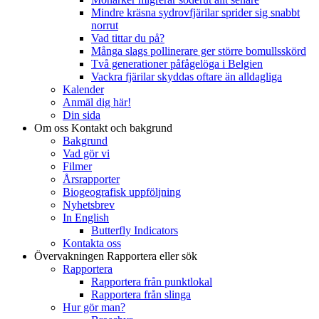
Mindre kräsna sydrovfjärilar sprider sig snabbt
norrut
Vad tittar du på?
Många slags pollinerare ger större bomullsskörd
Två generationer påfågelöga i Belgien
Vackra fjärilar skyddas oftare än alldagliga
Kalender
Anmäl dig här!
Din sida
Om oss
Kontakt och bakgrund
Bakgrund
Vad gör vi
Filmer
Årsrapporter
Biogeografisk uppföljning
Nyhetsbrev
In English
Butterfly Indicators
Kontakta oss
Övervakningen
Rapportera eller sök
Rapportera
Rapportera från punktlokal
Rapportera från slinga
Hur gör man?