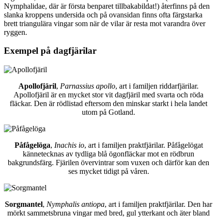
Nymphalidae, där är första benparet tillbakabildat!) återfinns på den
slanka kroppens undersida och på ovansidan finns ofta färgstarka
brett triangulära vingar som när de vilar är resta mot varandra över
ryggen.
Exempel på dagfjärilar
Apollofjäril
,
Parnassius apollo
, art i familjen riddarfjärilar.
Apollofjäril är en mycket stor vit dagfjäril med svarta och röda
fläckar. Den är rödlistad eftersom den minskar starkt i hela landet
utom på Gotland.
Påfågelöga
,
Inachis io
, art i familjen praktfjärilar. Påfågelögat
kännetecknas av tydliga blå ögonfläckar mot en rödbrun
bakgrundsfärg. Fjärilen övervintrar som vuxen och därför kan den
ses mycket tidigt på våren.
Sorgmantel
,
Nymphalis antiopa
, art i familjen praktfjärilar. Den har
mörkt sammetsbruna vingar med bred, gul ytterkant och äter bland