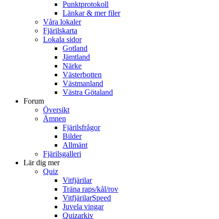
Punktprotokoll
Länkar & mer filer
Våra lokaler
Fjärilskarta
Lokala sidor
Gotland
Jämtland
Närke
Västerbotten
Västmanland
Västra Götaland
Forum
Översikt
Ämnen
Fjärilsfrågor
Bilder
Allmänt
Fjärilsgalleri
Lär dig mer
Quiz
Vitfjärilar
Träna raps/kål/rov
VitfjärilarSpeed
Juvela vingar
Quizarkiv