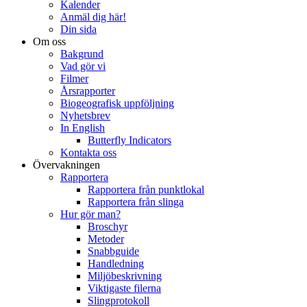
Kalender
Anmäl dig här!
Din sida
Om oss
Bakgrund
Vad gör vi
Filmer
Årsrapporter
Biogeografisk uppföljning
Nyhetsbrev
In English
Butterfly Indicators
Kontakta oss
Övervakningen
Rapportera
Rapportera från punktlokal
Rapportera från slinga
Hur gör man?
Broschyr
Metoder
Snabbguide
Handledning
Miljöbeskrivning
Viktigaste filerna
Slingprotokoll