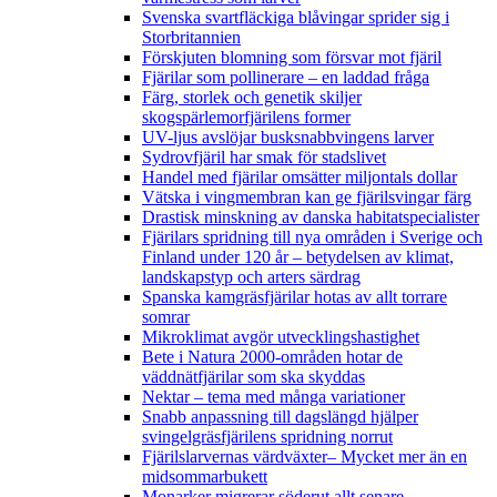
Svenska svartfläckiga blåvingar sprider sig i
Storbritannien
Förskjuten blomning som försvar mot fjäril
Fjärilar som pollinerare – en laddad fråga
Färg, storlek och genetik skiljer
skogspärlemorfjärilens former
UV-ljus avslöjar busksnabbvingens larver
Sydrovfjäril har smak för stadslivet
Handel med fjärilar omsätter miljontals dollar
Vätska i vingmembran kan ge fjärilsvingar färg
Drastisk minskning av danska habitatspecialister
Fjärilars spridning till nya områden i Sverige och
Finland under 120 år
– betydelsen av klimat,
landskapstyp och arters särdrag
Spanska kamgräsfjärilar hotas av allt torrare
somrar
Mikroklimat avgör utvecklingshastighet
Bete i Natura 2000-områden hotar de
väddnätfjärilar som ska skyddas
Nektar – tema med många variationer
Snabb anpassning till dagslängd hjälper
svingelgräsfjärilens spridning norrut
Fjärilslarvernas värdväxter– Mycket mer än en
midsommarbukett
Monarker migrerar söderut allt senare