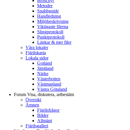
Broschyr
Metoder
Snabbguide
Handledning
Miljöbeskrivning
Viktigaste filerna
Slingprotokoll
Punktprotokoll
Länkar & mer filer
Våra lokaler
Fjärilskarta
Lokala sidor
Gotland
Jämtland
Närke
Västerbotten
Västmanland
Västra Götaland
Forum
Visa, diskutera, artbestäm
Översikt
Ämnen
Fjärilsfrågor
Bilder
Allmänt
Fjärilsgalleri