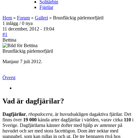
Solitärbin
Fjärilar
Hem
»
Forum
»
Galleri
» Brunfläckig pärlemorfjäril
1 inlägg / 0 nya
11 december, 2012 - 19:04
#1
Bettina
Brunfläckig pärlemorfjäril
Manjaur 7 juli 2012.
Överst
Vad är dagfjärilar?
Dagfjärilar
,
rhopalocera
, är huvudsakligen dagaktiva fjärilar. Det
finns över
19 000
kända arter dagfjärilar i världen, varav cirka
110
i
Sverige. Dagfjärilarna känner dofter med hjälp av antenner på
huvudet och ser med stora facettögon. Dom äter nektar med
sugsnabel, som kan rullas in och ut. De tre benparen (två hos