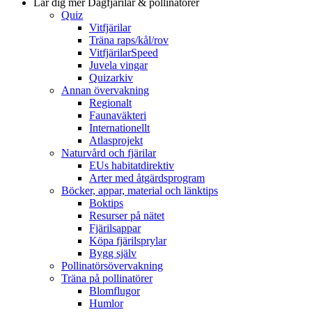
Lär dig mer
Dagfjärilar & pollinatörer
Quiz
Vitfjärilar
Träna raps/kål/rov
VitfjärilarSpeed
Juvela vingar
Quizarkiv
Annan övervakning
Regionalt
Faunaväkteri
Internationellt
Atlasprojekt
Naturvård och fjärilar
EUs habitatdirektiv
Arter med åtgärdsprogram
Böcker, appar, material och länktips
Boktips
Resurser på nätet
Fjärilsappar
Köpa fjärilsprylar
Bygg själv
Pollinatörsövervakning
Träna på pollinatörer
Blomflugor
Humlor