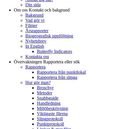
Din sida
Om oss
Kontakt och bakgrund
Bakgrund
Vad gör vi
Filmer
Årsrapporter
Biogeografisk uppföljning
Nyhetsbrev
In English
Butterfly Indicators
Kontakta oss
Övervakningen
Rapportera eller sök
Rapportera
Rapportera från punktlokal
Rapportera från slinga
Hur gör man?
Broschyr
Metoder
Snabbguide
Handledning
Miljöbeskrivning
Viktigaste filerna
Slingprotokoll
Punktprotokoll