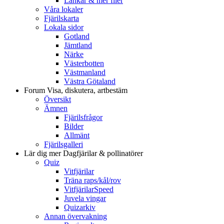
Länkar & mer filer
Våra lokaler
Fjärilskarta
Lokala sidor
Gotland
Jämtland
Närke
Västerbotten
Västmanland
Västra Götaland
Forum
Visa, diskutera, artbestäm
Översikt
Ämnen
Fjärilsfrågor
Bilder
Allmänt
Fjärilsgalleri
Lär dig mer
Dagfjärilar & pollinatörer
Quiz
Vitfjärilar
Träna raps/kål/rov
VitfjärilarSpeed
Juvela vingar
Quizarkiv
Annan övervakning