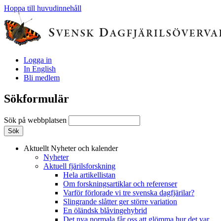
Hoppa till huvudinnehåll
Logga in
In English
Bli medlem
Sökformulär
Sök på webbplatsen
Aktuellt
Nyheter och kalender
Nyheter
Aktuell fjärilsforskning
Hela artikellistan
Om forskningsartiklar och referenser
Varför förlorade vi tre svenska dagfjärilar?
Slingrande slåtter ger större variation
En öländsk blåvingehybrid
Det nya normala får oss att glömma hur det var