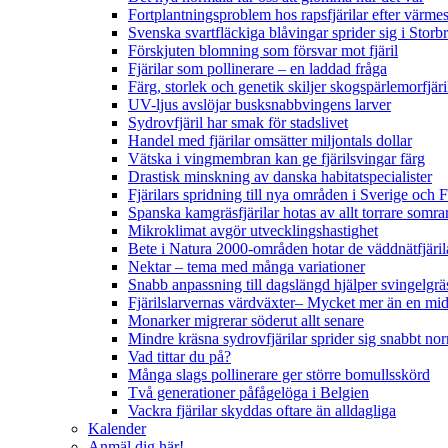
Fortplantningsproblem hos rapsfjärilar efter värmes
Svenska svartfläckiga blåvingar sprider sig i Storb
Förskjuten blomning som försvar mot fjäril
Fjärilar som pollinerare – en laddad fråga
Färg, storlek och genetik skiljer skogspärlemorfjär
UV-ljus avslöjar busksnabbvingens larver
Sydrovfjäril har smak för stadslivet
Handel med fjärilar omsätter miljontals dollar
Vätska i vingmembran kan ge fjärilsvingar färg
Drastisk minskning av danska habitatspecialister
Fjärilars spridning till nya områden i Sverige och
Spanska kamgräsfjärilar hotas av allt torrare somra
Mikroklimat avgör utvecklingshastighet
Bete i Natura 2000-områden hotar de väddnätfjäri
Nektar – tema med många variationer
Snabb anpassning till dagslängd hjälper svingelgräs
Fjärilslarvernas värdväxter– Mycket mer än en m
Monarker migrerar söderut allt senare
Mindre kräsna sydrovfjärilar sprider sig snabbt nor
Vad tittar du på?
Många slags pollinerare ger större bomullsskörd
Två generationer påfågelöga i Belgien
Vackra fjärilar skyddas oftare än alldagliga
Kalender
Anmäl dig här!