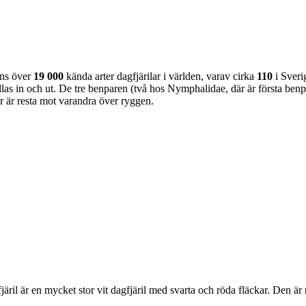
nns över
19 000
kända arter dagfjärilar i världen, varav cirka
110
i Sveri
as in och ut. De tre benparen (två hos Nymphalidae, där är första benpa
ar är resta mot varandra över ryggen.
lofjäril är en mycket stor vit dagfjäril med svarta och röda fläckar. Den 