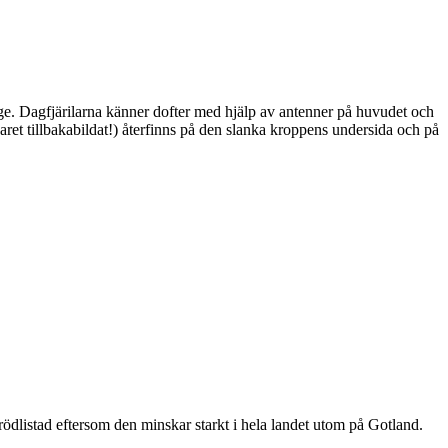
ge. Dagfjärilarna känner dofter med hjälp av antenner på huvudet och
ret tillbakabildat!) återfinns på den slanka kroppens undersida och på
är rödlistad eftersom den minskar starkt i hela landet utom på Gotland.