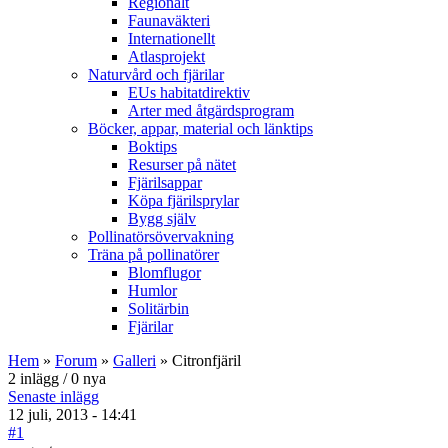
Regionalt
Faunaväkteri
Internationellt
Atlasprojekt
Naturvård och fjärilar
EUs habitatdirektiv
Arter med åtgärdsprogram
Böcker, appar, material och länktips
Boktips
Resurser på nätet
Fjärilsappar
Köpa fjärilsprylar
Bygg själv
Pollinatörsövervakning
Träna på pollinatörer
Blomflugor
Humlor
Solitärbin
Fjärilar
Hem
»
Forum
»
Galleri
» Citronfjäril
2 inlägg / 0 nya
Senaste inlägg
12 juli, 2013 - 14:41
#1