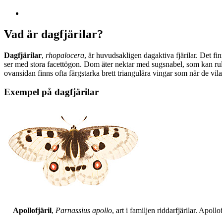
Vad är dagfjärilar?
Dagfjärilar
,
rhopalocera
, är huvudsakligen dagaktiva fjärilar. Det fi
ser med stora facettögon. Dom äter nektar med sugsnabel, som kan rull
ovansidan finns ofta färgstarka brett triangulära vingar som när de vil
Exempel på dagfjärilar
Apollofjäril
,
Parnassius apollo
, art i familjen riddarfjärilar. Apol