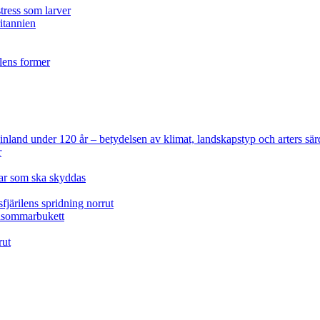
tress som larver
ritannien
ilens former
 Finland under 120 år
– betydelsen av klimat, landskapstyp och arters sär
r
lar som ska skyddas
fjärilens spridning norrut
idsommarbukett
rut