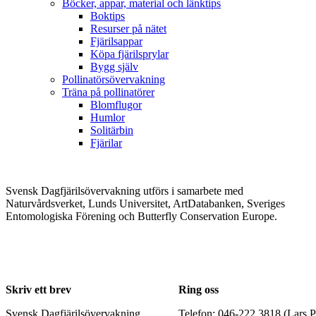
Böcker, appar, material och länktips
Boktips
Resurser på nätet
Fjärilsappar
Köpa fjärilsprylar
Bygg själv
Pollinatörsövervakning
Träna på pollinatörer
Blomflugor
Humlor
Solitärbin
Fjärilar
Svensk Dagfjärilsövervakning utförs i samarbete med
Naturvårdsverket, Lunds Universitet, ArtDatabanken, Sveriges
Entomologiska Förening och Butterfly Conservation Europe.
Skriv ett brev
Ring oss
Svensk Dagfjärilsövervakning
Telefon: 046-222 3818 (Lars P