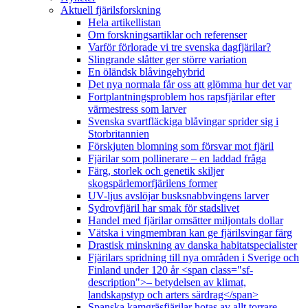
Aktuell fjärilsforskning
Hela artikellistan
Om forskningsartiklar och referenser
Varför förlorade vi tre svenska dagfjärilar?
Slingrande slåtter ger större variation
En öländsk blåvingehybrid
Det nya normala får oss att glömma hur det var
Fortplantningsproblem hos rapsfjärilar efter
värmestress som larver
Svenska svartfläckiga blåvingar sprider sig i
Storbritannien
Förskjuten blomning som försvar mot fjäril
Fjärilar som pollinerare – en laddad fråga
Färg, storlek och genetik skiljer
skogspärlemorfjärilens former
UV-ljus avslöjar busksnabbvingens larver
Sydrovfjäril har smak för stadslivet
Handel med fjärilar omsätter miljontals dollar
Vätska i vingmembran kan ge fjärilsvingar färg
Drastisk minskning av danska habitatspecialister
Fjärilars spridning till nya områden i Sverige och
Finland under 120 år <span class="sf-
description">– betydelsen av klimat,
landskapstyp och arters särdrag</span>
Spanska kamgräsfjärilar hotas av allt torrare