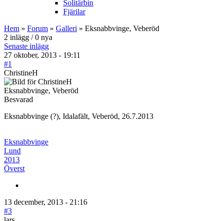
Solitärbin
Fjärilar
Hem
»
Forum
»
Galleri
» Eksnabbvinge, Veberöd
2 inlägg / 0 nya
Senaste inlägg
27 oktober, 2013 - 19:11
#1
ChristineH
Eksnabbvinge, Veberöd
Besvarad
Eksnabbvinge (?), Idalafält, Veberöd, 26.7.2013
Eksnabbvinge
Lund
2013
Överst
13 december, 2013 - 21:16
#3
lars