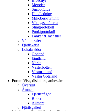
Broschyr
Metoder
Snabbguide
Handledning
Miljöbeskrivning
Viktigaste filerna
Slingprotokoll
Punktprotokoll
Länkar & mer filer
Våra lokaler
Fjärilskarta
Lokala sidor
Gotland
Jämtland
Närke
Västerbotten
Västmanland
Västra Götaland
Forum
Visa, diskutera, artbestäm
Översikt
Ämnen
Fjärilsfrågor
Bilder
Allmänt
Fjärilsgalleri