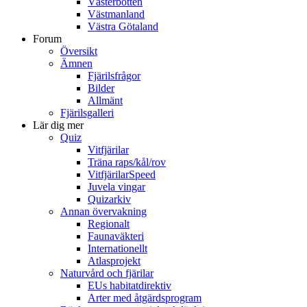
Västerbotten
Västmanland
Västra Götaland
Forum
Översikt
Ämnen
Fjärilsfrågor
Bilder
Allmänt
Fjärilsgalleri
Lär dig mer
Quiz
Vitfjärilar
Träna raps/kål/rov
VitfjärilarSpeed
Juvela vingar
Quizarkiv
Annan övervakning
Regionalt
Faunaväkteri
Internationellt
Atlasprojekt
Naturvård och fjärilar
EUs habitatdirektiv
Arter med åtgärdsprogram