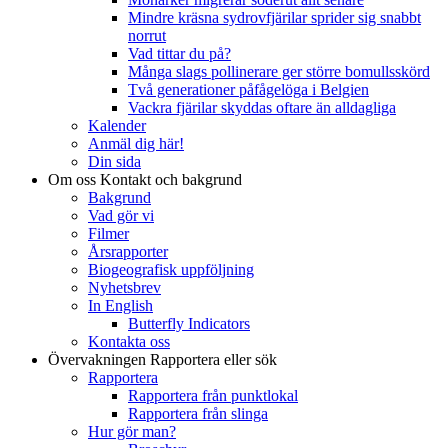
Mindre kräsna sydrovfjärilar sprider sig snabbt
norrut
Vad tittar du på?
Många slags pollinerare ger större bomullsskörd
Två generationer påfågelöga i Belgien
Vackra fjärilar skyddas oftare än alldagliga
Kalender
Anmäl dig här!
Din sida
Om oss
Kontakt och bakgrund
Bakgrund
Vad gör vi
Filmer
Årsrapporter
Biogeografisk uppföljning
Nyhetsbrev
In English
Butterfly Indicators
Kontakta oss
Övervakningen
Rapportera eller sök
Rapportera
Rapportera från punktlokal
Rapportera från slinga
Hur gör man?