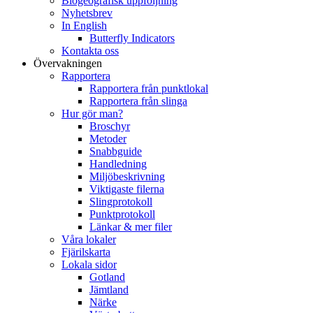
Biogeografisk uppföljning
Nyhetsbrev
In English
Butterfly Indicators
Kontakta oss
Övervakningen
Rapportera
Rapportera från punktlokal
Rapportera från slinga
Hur gör man?
Broschyr
Metoder
Snabbguide
Handledning
Miljöbeskrivning
Viktigaste filerna
Slingprotokoll
Punktprotokoll
Länkar & mer filer
Våra lokaler
Fjärilskarta
Lokala sidor
Gotland
Jämtland
Närke