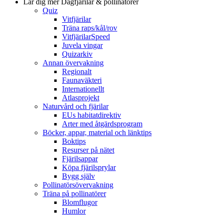
Lär dig mer
Dagfjärilar & pollinatörer
Quiz
Vitfjärilar
Träna raps/kål/rov
VitfjärilarSpeed
Juvela vingar
Quizarkiv
Annan övervakning
Regionalt
Faunaväkteri
Internationellt
Atlasprojekt
Naturvård och fjärilar
EUs habitatdirektiv
Arter med åtgärdsprogram
Böcker, appar, material och länktips
Boktips
Resurser på nätet
Fjärilsappar
Köpa fjärilsprylar
Bygg själv
Pollinatörsövervakning
Träna på pollinatörer
Blomflugor
Humlor