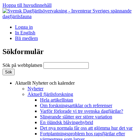
Hoppa till huvudinnehåll
Logga in
In English
Bli medlem
Sökformulär
Sök på webbplatsen
Aktuellt
Nyheter och kalender
Nyheter
Aktuell fjärilsforskning
Hela artikellistan
Om forskningsartiklar och referenser
Varför förlorade vi tre svenska dagfjärilar?
Slingrande slåtter ger större variation
En öländsk blåvingehybrid
Det nya normala får oss att glömma hur det var
Fortplantningsproblem hos rapsfjärilar efter
värmestress som larver