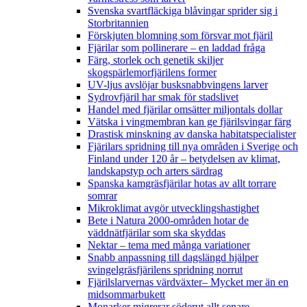
Svenska svartfläckiga blåvingar sprider sig i
Storbritannien
Förskjuten blomning som försvar mot fjäril
Fjärilar som pollinerare – en laddad fråga
Färg, storlek och genetik skiljer
skogspärlemorfjärilens former
UV-ljus avslöjar busksnabbvingens larver
Sydrovfjäril har smak för stadslivet
Handel med fjärilar omsätter miljontals dollar
Vätska i vingmembran kan ge fjärilsvingar färg
Drastisk minskning av danska habitatspecialister
Fjärilars spridning till nya områden i Sverige och
Finland under 120 år
– betydelsen av klimat,
landskapstyp och arters särdrag
Spanska kamgräsfjärilar hotas av allt torrare
somrar
Mikroklimat avgör utvecklingshastighet
Bete i Natura 2000-områden hotar de
väddnätfjärilar som ska skyddas
Nektar – tema med många variationer
Snabb anpassning till dagslängd hjälper
svingelgräsfjärilens spridning norrut
Fjärilslarvernas värdväxter– Mycket mer än en
midsommarbukett
Monarker migrerar söderut allt senare