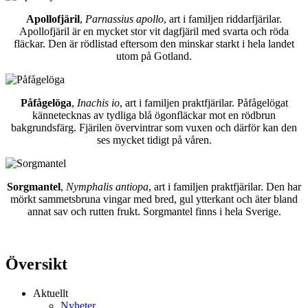
Apollofjäril
,
Parnassius apollo
, art i familjen riddarfjärilar.
Apollofjäril är en mycket stor vit dagfjäril med svarta och röda
fläckar. Den är rödlistad eftersom den minskar starkt i hela landet
utom på Gotland.
Påfågelöga
,
Inachis io
, art i familjen praktfjärilar. Påfågelögat
kännetecknas av tydliga blå ögonfläckar mot en rödbrun
bakgrundsfärg. Fjärilen övervintrar som vuxen och därför kan den
ses mycket tidigt på våren.
Sorgmantel
,
Nymphalis antiopa
, art i familjen praktfjärilar. Den har
mörkt sammetsbruna vingar med bred, gul ytterkant och äter bland
annat sav och rutten frukt. Sorgmantel finns i hela Sverige.
Översikt
Aktuellt
Nyheter