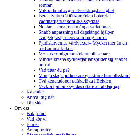
somrar
Mikroklimat avgör utvecklingshastighet
Bete i Natura 2000-områden hotar de
väddnätfjärilar som ska skyddas
Nektar – tema med många variationer
Snabb anpassning till dagslängd hjälper
svingelgräsfjärilens spridning norrut
Fjärilslarvernas värdväxter– Mycket mer än en
midsommarbukett
Monarker migrerar söderut allt senare
Mindre kräsna sydrovfjärilar sprider sig snabbt
norrut
Vad tittar du på?
Många slags pollinerare ger större bomullsskörd
Två generationer påfågelöga i Belgien
Vackra fjärilar skyddas oftare än alldagliga
Kalender
Anmäl dig här!
Din sida
Om oss
Bakgrund
Vad gör vi
Filmer
Årsrapporter