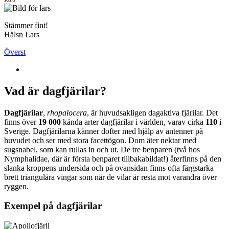
Stämmer fint!
Hälsn Lars
Överst
Vad är dagfjärilar?
Dagfjärilar
,
rhopalocera
, är huvudsakligen dagaktiva fjärilar. Det
finns över
19 000
kända arter dagfjärilar i världen, varav cirka
110
i
Sverige. Dagfjärilarna känner dofter med hjälp av antenner på
huvudet och ser med stora facettögon. Dom äter nektar med
sugsnabel, som kan rullas in och ut. De tre benparen (två hos
Nymphalidae, där är första benparet tillbakabildat!) återfinns på den
slanka kroppens undersida och på ovansidan finns ofta färgstarka
brett triangulära vingar som när de vilar är resta mot varandra över
ryggen.
Exempel på dagfjärilar