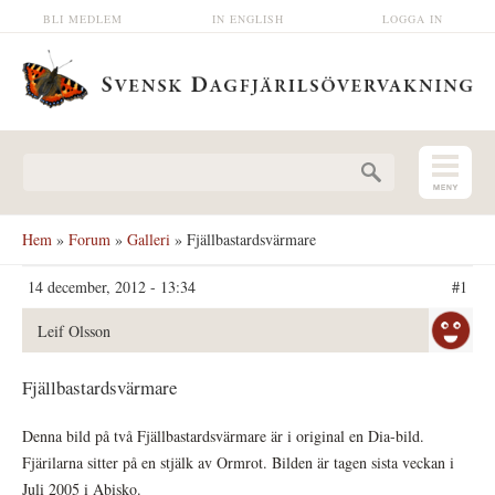
Hoppa till huvudinnehåll
BLI MEDLEM
IN ENGLISH
LOGGA IN
Sökformulär
Hem
»
Forum
»
Galleri
» Fjällbastardsvärmare
14 december, 2012 - 13:34
#1
Leif Olsson
Fjällbastardsvärmare
Denna bild på två Fjällbastardsvärmare är i original en Dia-bild.
Fjärilarna sitter på en stjälk av Ormrot. Bilden är tagen sista veckan i
Juli 2005 i Abisko.