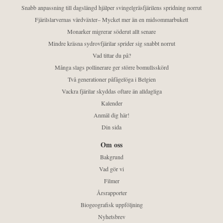
Snabb anpassning till dagslängd hjälper svingelgräsfjärilens spridning norrut
Fjärilslarvernas värdväxter– Mycket mer än en midsommarbukett
Monarker migrerar söderut allt senare
Mindre kräsna sydrovfjärilar sprider sig snabbt norrut
Vad tittar du på?
Många slags pollinerare ger större bomullsskörd
Två generationer påfågelöga i Belgien
Vackra fjärilar skyddas oftare än alldagliga
Kalender
Anmäl dig här!
Din sida
Om oss
Bakgrund
Vad gör vi
Filmer
Årsrapporter
Biogeografisk uppföljning
Nyhetsbrev