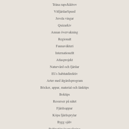
Träna raps/kål/rov
VitfjärilarSpeed
Juvela vingar
Quizarkiv
Annan övervakning
Regionalt
Faunaväkteri
Internationellt
Atlasprojekt
Naturvård och fjärilar
EUs habitatdirektiv
Arter med åtgärdsprogram
Böcker, appar, material och länktips
Boktips
Resurser på nätet
Fjärilsappar
Köpa fjärilsprylar
Bygg själv
Pollinatörsövervakning