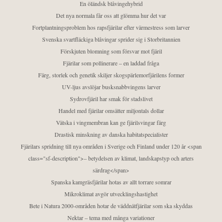
En öländsk blåvingehybrid
Det nya normala får oss att glömma hur det var
Fortplantningsproblem hos rapsfjärilar efter värmestress som larver
Svenska svartfläckiga blåvingar sprider sig i Storbritannien
Förskjuten blomning som försvar mot fjäril
Fjärilar som pollinerare – en laddad fråga
Färg, storlek och genetik skiljer skogspärlemorfjärilens former
UV-ljus avslöjar busksnabbvingens larver
Sydrovfjäril har smak för stadslivet
Handel med fjärilar omsätter miljontals dollar
Vätska i vingmembran kan ge fjärilsvingar färg
Drastisk minskning av danska habitatspecialister
Fjärilars spridning till nya områden i Sverige och Finland under 120 år <span
class="sf-description">– betydelsen av klimat, landskapstyp och arters
särdrag</span>
Spanska kamgräsfjärilar hotas av allt torrare somrar
Mikroklimat avgör utvecklingshastighet
Bete i Natura 2000-områden hotar de väddnätfjärilar som ska skyddas
Nektar – tema med många variationer