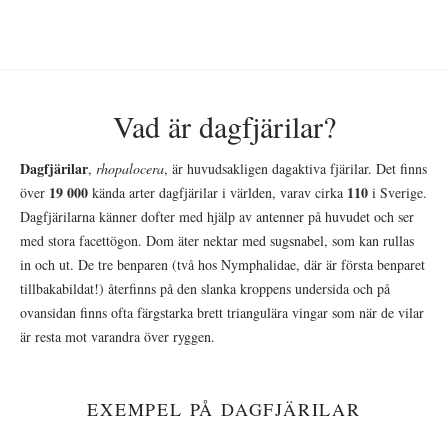
Vad är dagfjärilar?
Dagfjärilar
,
rhopalocera
, är huvudsakligen dagaktiva fjärilar. Det finns
19 000
110
över
kända arter dagfjärilar i världen, varav cirka
i Sverige.
Dagfjärilarna känner dofter med hjälp av antenner på huvudet och ser
med stora facettögon. Dom äter nektar med sugsnabel, som kan rullas
in och ut. De tre benparen (två hos Nymphalidae, där är första benparet
tillbakabildat!) återfinns på den slanka kroppens undersida och på
ovansidan finns ofta färgstarka brett triangulära vingar som när de vilar
är resta mot varandra över ryggen.
EXEMPEL PÅ DAGFJÄRILAR