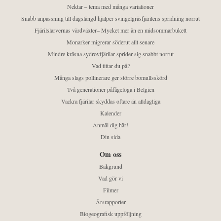
Nektar – tema med många variationer
Snabb anpassning till dagslängd hjälper svingelgräsfjärilens spridning norrut
Fjärilslarvernas värdväxter– Mycket mer än en midsommarbukett
Monarker migrerar söderut allt senare
Mindre kräsna sydrovfjärilar sprider sig snabbt norrut
Vad tittar du på?
Många slags pollinerare ger större bomullsskörd
Två generationer påfågelöga i Belgien
Vackra fjärilar skyddas oftare än alldagliga
Kalender
Anmäl dig här!
Din sida
Om oss
Bakgrund
Vad gör vi
Filmer
Årsrapporter
Biogeografisk uppföljning