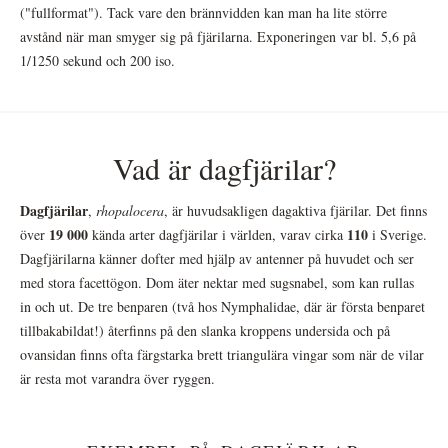
("fullformat"). Tack vare den brännvidden kan man ha lite större
avstånd när man smyger sig på fjärilarna. Exponeringen var bl. 5,6 på
1/1250 sekund och 200 iso.
Vad är dagfjärilar?
Dagfjärilar
,
rhopalocera
, är huvudsakligen dagaktiva fjärilar. Det finns
19 000
110
över
kända arter dagfjärilar i världen, varav cirka
i Sverige.
Dagfjärilarna känner dofter med hjälp av antenner på huvudet och ser
med stora facettögon. Dom äter nektar med sugsnabel, som kan rullas
in och ut. De tre benparen (två hos Nymphalidae, där är första benparet
tillbakabildat!) återfinns på den slanka kroppens undersida och på
ovansidan finns ofta färgstarka brett triangulära vingar som när de vilar
är resta mot varandra över ryggen.