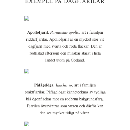
EXEMPEL PÅ DAGFJÄRILAR
Apollofjäril
,
Parnassius apollo
, art i familjen
riddarfjärilar. Apollofjäril är en mycket stor vit
dagfjäril med svarta och röda fläckar. Den är
rödlistad eftersom den minskar starkt i hela
landet utom på Gotland.
Påfågelöga
,
Inachis io
, art i familjen
praktfjärilar. Påfågelögat kännetecknas av tydliga
blå ögonfläckar mot en rödbrun bakgrundsfärg.
Fjärilen övervintrar som vuxen och därför kan
den ses mycket tidigt på våren.