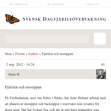
Hoppa till huvudinnehåll
BLI MEDLEM
IN ENGLISH
LOGGA IN
Sökformulär
Hem
»
Forum
»
Galleri
» Fjärilen och mosippan
2 maj, 2012 - 14:24
#1
Sture H
Fjärilen och mosippan
På Vissbodamon, norr om Åsbro i Närke, har Arne Holmer arbetat med
att planera ut mosippor och backsippor i reservatet som avsattes för
dessa arter. Det har lyckats bra, och det är inte bara människor som