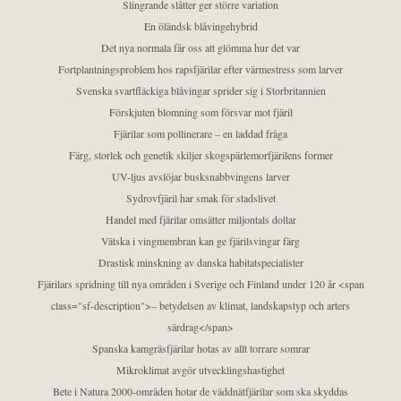
Slingrande slåtter ger större variation
En öländsk blåvingehybrid
Det nya normala får oss att glömma hur det var
Fortplantningsproblem hos rapsfjärilar efter värmestress som larver
Svenska svartfläckiga blåvingar sprider sig i Storbritannien
Förskjuten blomning som försvar mot fjäril
Fjärilar som pollinerare – en laddad fråga
Färg, storlek och genetik skiljer skogspärlemorfjärilens former
UV-ljus avslöjar busksnabbvingens larver
Sydrovfjäril har smak för stadslivet
Handel med fjärilar omsätter miljontals dollar
Vätska i vingmembran kan ge fjärilsvingar färg
Drastisk minskning av danska habitatspecialister
Fjärilars spridning till nya områden i Sverige och Finland under 120 år <span
class="sf-description">– betydelsen av klimat, landskapstyp och arters
särdrag</span>
Spanska kamgräsfjärilar hotas av allt torrare somrar
Mikroklimat avgör utvecklingshastighet
Bete i Natura 2000-områden hotar de väddnätfjärilar som ska skyddas