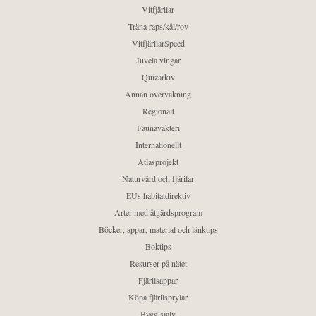
Vitfjärilar
Träna raps/kål/rov
VitfjärilarSpeed
Juvela vingar
Quizarkiv
Annan övervakning
Regionalt
Faunaväkteri
Internationellt
Atlasprojekt
Naturvård och fjärilar
EUs habitatdirektiv
Arter med åtgärdsprogram
Böcker, appar, material och länktips
Boktips
Resurser på nätet
Fjärilsappar
Köpa fjärilsprylar
Bygg själv