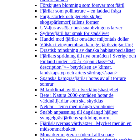
Förskjuten blomning som försvar mot fjäril
Fjärilar som pollinerare – en laddad fråga
Färg, storlek och genetik skiljer
skogspärlemorfjärilens former
UV-ljus avslöjar busksnabbvingens larver
Sydrovfjäril har smak för stadslivet
Handel med fjärilar omsätter miljontals dollar
Vätska i vingmembran kan ge fjärilsvingar färg
Drastisk minskning av danska habitatspecialister
Fjärilars spridning till nya områden i Sverige och
Finland under 120 år <span class="sf-
description">– betydelsen av klimat,
landskapstyp och arters särdrag</span>
Spanska kamgräsfjärilar hotas av allt torrare
somrar
Mikroklimat avgör utvecklingshastighet
Bete i Natura 2000-områden hotar de
väddnätfjärilar som ska skyddas
Nektar – tema med många variationer
Snabb anpassning till dagslängd hjälper
svingelgräsfjärilens spridning norrut
Fjärilslarvernas värdväxter– Mycket mer än en
midsommarbukett
Monarker migrerar söderut allt senare