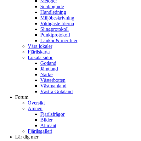
Metoder
Snabbguide
Handledning
Miljöbeskrivning
Viktigaste filerna
Slingprotokoll
Punktprotokoll
Länkar & mer filer
Våra lokaler
Fjärilskarta
Lokala sidor
Gotland
Jämtland
Närke
Västerbotten
Västmanland
Västra Götaland
Forum
Översikt
Ämnen
Fjärilsfrågor
Bilder
Allmänt
Fjärilsgalleri
Lär dig mer