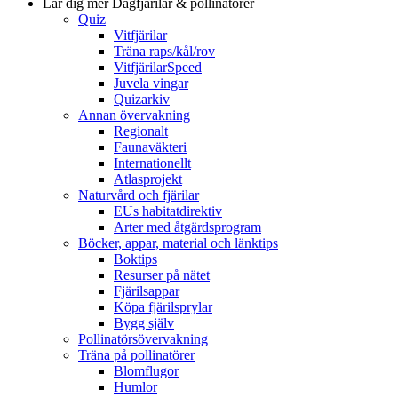
Lär dig mer
Dagfjärilar & pollinatörer
Quiz
Vitfjärilar
Träna raps/kål/rov
VitfjärilarSpeed
Juvela vingar
Quizarkiv
Annan övervakning
Regionalt
Faunaväkteri
Internationellt
Atlasprojekt
Naturvård och fjärilar
EUs habitatdirektiv
Arter med åtgärdsprogram
Böcker, appar, material och länktips
Boktips
Resurser på nätet
Fjärilsappar
Köpa fjärilsprylar
Bygg själv
Pollinatörsövervakning
Träna på pollinatörer
Blomflugor
Humlor