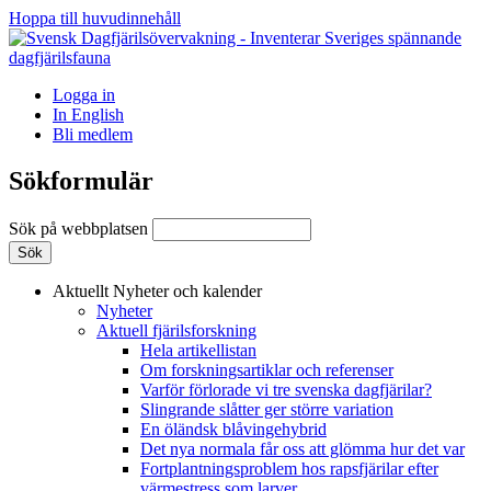
Hoppa till huvudinnehåll
Logga in
In English
Bli medlem
Sökformulär
Sök på webbplatsen
Aktuellt
Nyheter och kalender
Nyheter
Aktuell fjärilsforskning
Hela artikellistan
Om forskningsartiklar och referenser
Varför förlorade vi tre svenska dagfjärilar?
Slingrande slåtter ger större variation
En öländsk blåvingehybrid
Det nya normala får oss att glömma hur det var
Fortplantningsproblem hos rapsfjärilar efter
värmestress som larver