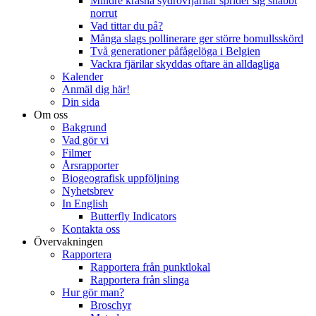
Mindre kräsna sydrovfjärilar sprider sig snabbt
norrut
Vad tittar du på?
Många slags pollinerare ger större bomullsskörd
Två generationer påfågelöga i Belgien
Vackra fjärilar skyddas oftare än alldagliga
Kalender
Anmäl dig här!
Din sida
Om oss
Bakgrund
Vad gör vi
Filmer
Årsrapporter
Biogeografisk uppföljning
Nyhetsbrev
In English
Butterfly Indicators
Kontakta oss
Övervakningen
Rapportera
Rapportera från punktlokal
Rapportera från slinga
Hur gör man?
Broschyr