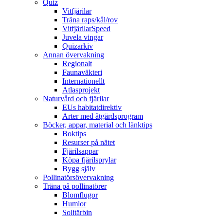
Quiz
Vitfjärilar
Träna raps/kål/rov
VitfjärilarSpeed
Juvela vingar
Quizarkiv
Annan övervakning
Regionalt
Faunaväkteri
Internationellt
Atlasprojekt
Naturvård och fjärilar
EUs habitatdirektiv
Arter med åtgärdsprogram
Böcker, appar, material och länktips
Boktips
Resurser på nätet
Fjärilsappar
Köpa fjärilsprylar
Bygg själv
Pollinatörsövervakning
Träna på pollinatörer
Blomflugor
Humlor
Solitärbin