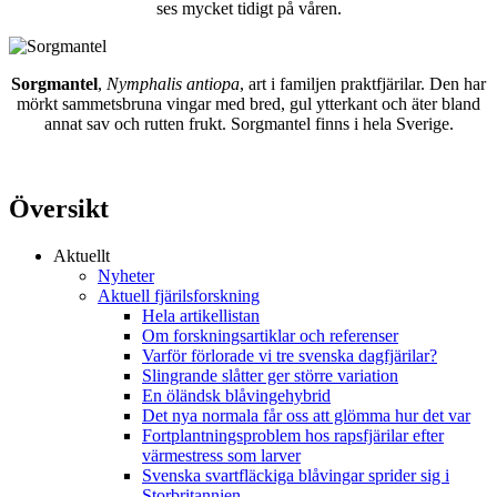
ses mycket tidigt på våren.
Sorgmantel
,
Nymphalis antiopa
, art i familjen praktfjärilar. Den har
mörkt sammetsbruna vingar med bred, gul ytterkant och äter bland
annat sav och rutten frukt. Sorgmantel finns i hela Sverige.
Översikt
Aktuellt
Nyheter
Aktuell fjärilsforskning
Hela artikellistan
Om forskningsartiklar och referenser
Varför förlorade vi tre svenska dagfjärilar?
Slingrande slåtter ger större variation
En öländsk blåvingehybrid
Det nya normala får oss att glömma hur det var
Fortplantningsproblem hos rapsfjärilar efter
värmestress som larver
Svenska svartfläckiga blåvingar sprider sig i
Storbritannien