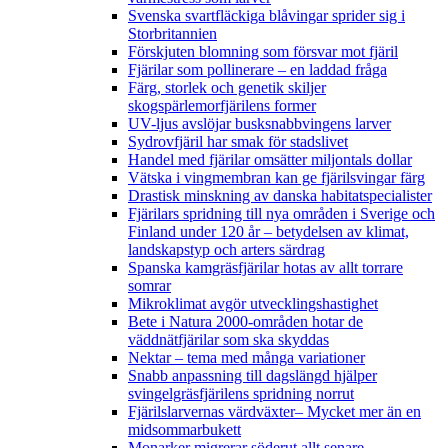
Svenska svartfläckiga blåvingar sprider sig i
Storbritannien
Förskjuten blomning som försvar mot fjäril
Fjärilar som pollinerare – en laddad fråga
Färg, storlek och genetik skiljer
skogspärlemorfjärilens former
UV-ljus avslöjar busksnabbvingens larver
Sydrovfjäril har smak för stadslivet
Handel med fjärilar omsätter miljontals dollar
Vätska i vingmembran kan ge fjärilsvingar färg
Drastisk minskning av danska habitatspecialister
Fjärilars spridning till nya områden i Sverige och
Finland under 120 år
– betydelsen av klimat,
landskapstyp och arters särdrag
Spanska kamgräsfjärilar hotas av allt torrare
somrar
Mikroklimat avgör utvecklingshastighet
Bete i Natura 2000-områden hotar de
väddnätfjärilar som ska skyddas
Nektar – tema med många variationer
Snabb anpassning till dagslängd hjälper
svingelgräsfjärilens spridning norrut
Fjärilslarvernas värdväxter– Mycket mer än en
midsommarbukett
Monarker migrerar söderut allt senare