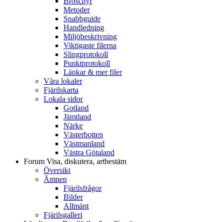
Broschyr
Metoder
Snabbguide
Handledning
Miljöbeskrivning
Viktigaste filerna
Slingprotokoll
Punktprotokoll
Länkar & mer filer
Våra lokaler
Fjärilskarta
Lokala sidor
Gotland
Jämtland
Närke
Västerbotten
Västmanland
Västra Götaland
Forum
Visa, diskutera, artbestäm
Översikt
Ämnen
Fjärilsfrågor
Bilder
Allmänt
Fjärilsgalleri