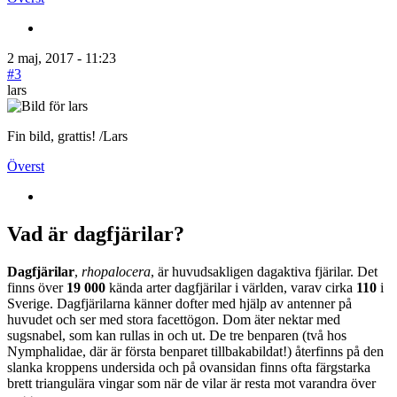
2 maj, 2017 - 11:23
#3
lars
Fin bild, grattis! /Lars
Överst
Vad är dagfjärilar?
Dagfjärilar
,
rhopalocera
, är huvudsakligen dagaktiva fjärilar. Det
finns över
19 000
kända arter dagfjärilar i världen, varav cirka
110
i
Sverige. Dagfjärilarna känner dofter med hjälp av antenner på
huvudet och ser med stora facettögon. Dom äter nektar med
sugsnabel, som kan rullas in och ut. De tre benparen (två hos
Nymphalidae, där är första benparet tillbakabildat!) återfinns på den
slanka kroppens undersida och på ovansidan finns ofta färgstarka
brett triangulära vingar som när de vilar är resta mot varandra över