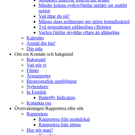
Mindre kräsna sydrovfjärilar sprider sig snabbt
norrut
Vad tittar du på?
Många slags pollinerare ger större bomullsskörd
Två generationer påfågelöga i Belgien
Vackra fjärilar skyddas oftare än alldagliga
Kalender
Anmäl dig här!
Din sida
Om oss
Kontakt och bakgrund
Bakgrund
Vad gör vi
Filmer
Årsrapporter
Biogeografisk uppföljning
Nyhetsbrev
In English
Butterfly Indicators
Kontakta oss
Övervakningen
Rapportera eller sök
Rapportera
Rapportera från punktlokal
Rapportera från slinga
Hur gör man?