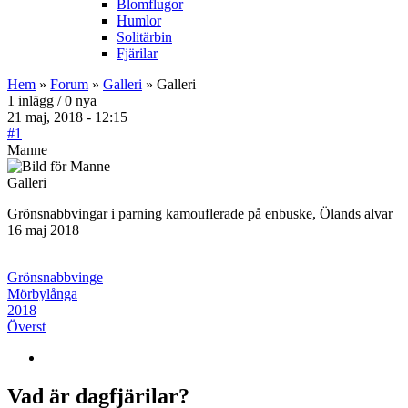
Blomflugor
Humlor
Solitärbin
Fjärilar
Hem
»
Forum
»
Galleri
» Galleri
1 inlägg / 0 nya
21 maj, 2018 - 12:15
#1
Manne
Galleri
Grönsnabbvingar i parning kamouflerade på enbuske, Ölands alvar
16 maj 2018
Grönsnabbvinge
Mörbylånga
2018
Överst
Vad är dagfjärilar?