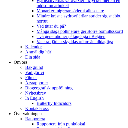
Fjärilslarvernas värdväxter– Mycket mer än en
midsommarbukett
Monarker migrerar söderut allt senare
Mindre kräsna sydrovfjärilar sprider sig snabbt
norrut
Vad tittar du på?
Många slags pollinerare ger större bomullsskörd
Två generationer påfågelöga i Belgien
Vackra fjärilar skyddas oftare än alldagliga
Kalender
Anmäl dig här!
Din sida
Om oss
Bakgrund
Vad gör vi
Filmer
Årsrapporter
Biogeografisk uppföljning
Nyhetsbrev
In English
Butterfly Indicators
Kontakta oss
Övervakningen
Rapportera
Rapportera från punktlokal