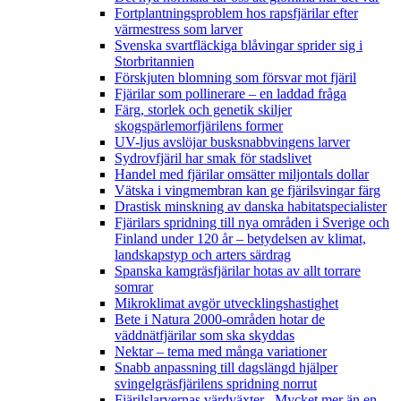
Fortplantningsproblem hos rapsfjärilar efter
värmestress som larver
Svenska svartfläckiga blåvingar sprider sig i
Storbritannien
Förskjuten blomning som försvar mot fjäril
Fjärilar som pollinerare – en laddad fråga
Färg, storlek och genetik skiljer
skogspärlemorfjärilens former
UV-ljus avslöjar busksnabbvingens larver
Sydrovfjäril har smak för stadslivet
Handel med fjärilar omsätter miljontals dollar
Vätska i vingmembran kan ge fjärilsvingar färg
Drastisk minskning av danska habitatspecialister
Fjärilars spridning till nya områden i Sverige och
Finland under 120 år
– betydelsen av klimat,
landskapstyp och arters särdrag
Spanska kamgräsfjärilar hotas av allt torrare
somrar
Mikroklimat avgör utvecklingshastighet
Bete i Natura 2000-områden hotar de
väddnätfjärilar som ska skyddas
Nektar – tema med många variationer
Snabb anpassning till dagslängd hjälper
svingelgräsfjärilens spridning norrut
Fjärilslarvernas värdväxter– Mycket mer än en