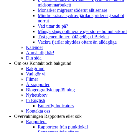
midsommarbukett
Monarker migrerar söderut allt senare
Mindre kräsna sydrovfjärilar sprider sig snabbt
norrut
Vad tittar du på?
Många slags pollinerare ger större bomullsskörd
Två generationer påfågelöga i Belgien
Vackra fjärilar skyddas oftare än alldagliga
Kalender
Anmäl dig här!
Din sida
Om oss
Kontakt och bakgrund
Bakgrund
Vad gör vi
Filmer
Årsrapporter
Biogeografisk uppföljning
Nyhetsbrev
In English
Butterfly Indicators
Kontakta oss
Övervakningen
Rapportera eller sök
Rapportera
Rapportera från punktlokal