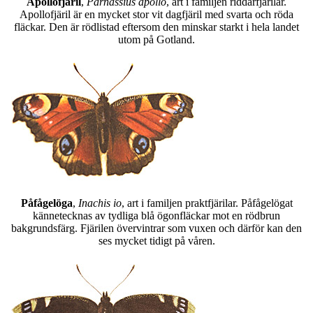
Apollofjäril
,
Parnassius apollo
, art i familjen riddarfjärilar.
Apollofjäril är en mycket stor vit dagfjäril med svarta och röda
fläckar. Den är rödlistad eftersom den minskar starkt i hela landet
utom på Gotland.
Påfågelöga
,
Inachis io
, art i familjen praktfjärilar. Påfågelögat
kännetecknas av tydliga blå ögonfläckar mot en rödbrun
bakgrundsfärg. Fjärilen övervintrar som vuxen och därför kan den
ses mycket tidigt på våren.