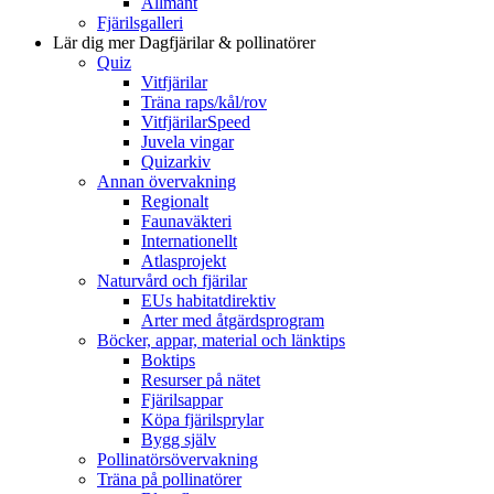
Allmänt
Fjärilsgalleri
Lär dig mer
Dagfjärilar & pollinatörer
Quiz
Vitfjärilar
Träna raps/kål/rov
VitfjärilarSpeed
Juvela vingar
Quizarkiv
Annan övervakning
Regionalt
Faunaväkteri
Internationellt
Atlasprojekt
Naturvård och fjärilar
EUs habitatdirektiv
Arter med åtgärdsprogram
Böcker, appar, material och länktips
Boktips
Resurser på nätet
Fjärilsappar
Köpa fjärilsprylar
Bygg själv
Pollinatörsövervakning
Träna på pollinatörer