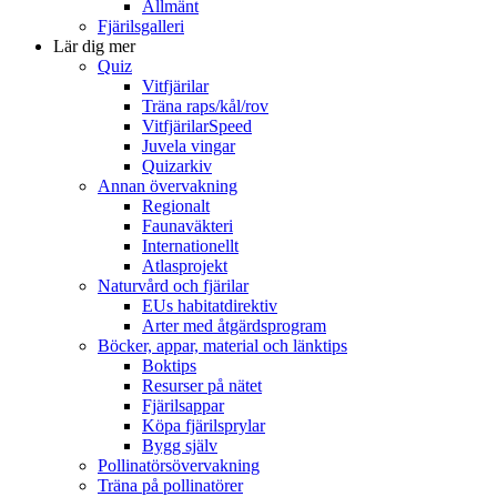
Allmänt
Fjärilsgalleri
Lär dig mer
Quiz
Vitfjärilar
Träna raps/kål/rov
VitfjärilarSpeed
Juvela vingar
Quizarkiv
Annan övervakning
Regionalt
Faunaväkteri
Internationellt
Atlasprojekt
Naturvård och fjärilar
EUs habitatdirektiv
Arter med åtgärdsprogram
Böcker, appar, material och länktips
Boktips
Resurser på nätet
Fjärilsappar
Köpa fjärilsprylar
Bygg själv
Pollinatörsövervakning
Träna på pollinatörer