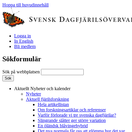
Hoppa till huvudinnehåll
Logga in
In English
Bli medlem
Sökformulär
Sök på webbplatsen
Aktuellt
Nyheter och kalender
Nyheter
Aktuell fjärilsforskning
Hela artikellistan
Om forskningsartiklar och referenser
Varför förlorade vi tre svenska dagfjärilar?
Slingrande slåtter ger större variation
En öländsk blåvingehybrid
Det nya normala får oss att glömma hur det var