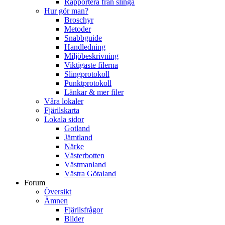
Rapportera från slinga
Hur gör man?
Broschyr
Metoder
Snabbguide
Handledning
Miljöbeskrivning
Viktigaste filerna
Slingprotokoll
Punktprotokoll
Länkar & mer filer
Våra lokaler
Fjärilskarta
Lokala sidor
Gotland
Jämtland
Närke
Västerbotten
Västmanland
Västra Götaland
Forum
Översikt
Ämnen
Fjärilsfrågor
Bilder