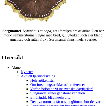
Sorgmantel
,
Nymphalis antiopa
, art i familjen praktfjärilar. Den har
mörkt sammetsbruna vingar med bred, gul ytterkant och äter bland
annat sav och rutten frukt. Sorgmantel finns i hela Sverige.
Översikt
Aktuellt
Nyheter
Aktuell fjärilsforskning
Hela artikellistan
Om forskningsartiklar och referenser
Varför förlorade vi tre svenska dagfjärilar?
Slingrande slåtter ger större variation
En öländsk blåvingehybrid
Det nya normala får oss att glömma hur det var
Fortplantningsproblem hos rapsfjärilar efter