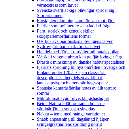
värmestress som larver
Svenska svartfläckiga blåvingar sprider sig i
Storbritannien
Förskjuten blomning som försvar mot fjäril
Fjärilar som pollinerare – en laddad fråga
Färg, storlek och genetik skiljer
skogspärlemorfjärilens former
UV-ljus avslöjar busksnabbvingens larver
Sydrovfjäril har smak för stadslivet
Handel med fjärilar omsätter miljontals dollar
Vätska i vingmembran kan ge fjärilsvingar färg
Drastisk minskning av danska habitatspecialister
Fjärilars spridning till nya områden i Sverige och
Finland under 120 år <span class="sf-
description">– betydelsen av klimat,
landskapstyp och arters särdrag</span>
Spanska kamgräsfjärilar hotas av allt torrare
somrar
Mikroklimat avgör utvecklingshastighet
Bete i Natura 2000-områden hotar de
väddnätfjärilar som ska skyddas
Nektar – tema med många variationer
Snabb anpassning till dagslängd hjälper
svingelgräsfjärilens spridning norrut