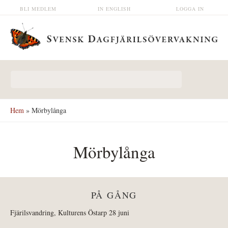
Hoppa till huvudinnehåll
BLI MEDLEM
IN ENGLISH
LOGGA IN
Sökformulär
Hem
» Mörbylånga
Mörbylånga
PÅ GÅNG
Fjärilsvandring, Kulturens Östarp 28 juni