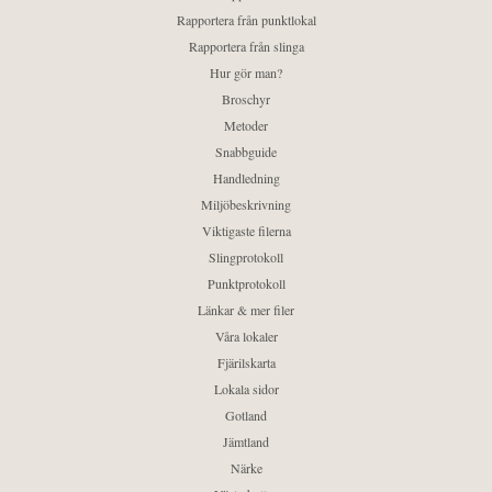
Rapportera från punktlokal
Rapportera från slinga
Hur gör man?
Broschyr
Metoder
Snabbguide
Handledning
Miljöbeskrivning
Viktigaste filerna
Slingprotokoll
Punktprotokoll
Länkar & mer filer
Våra lokaler
Fjärilskarta
Lokala sidor
Gotland
Jämtland
Närke