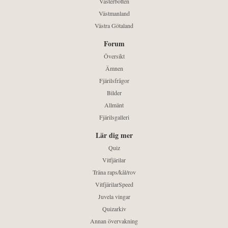
Västerbotten
Västmanland
Västra Götaland
Forum
Översikt
Ämnen
Fjärilsfrågor
Bilder
Allmänt
Fjärilsgalleri
Lär dig mer
Quiz
Vitfjärilar
Träna raps/kål/rov
VitfjärilarSpeed
Juvela vingar
Quizarkiv
Annan övervakning