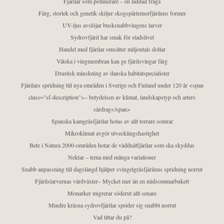
Fjärilar som pollinerare – en laddad fråga
Färg, storlek och genetik skiljer skogspärlemorfjärilens former
UV-ljus avslöjar busksnabbvingens larver
Sydrovfjäril har smak för stadslivet
Handel med fjärilar omsätter miljontals dollar
Vätska i vingmembran kan ge fjärilsvingar färg
Drastisk minskning av danska habitatspecialister
Fjärilars spridning till nya områden i Sverige och Finland under 120 år <span
class="sf-description">– betydelsen av klimat, landskapstyp och arters
särdrag</span>
Spanska kamgräsfjärilar hotas av allt torrare somrar
Mikroklimat avgör utvecklingshastighet
Bete i Natura 2000-områden hotar de väddnätfjärilar som ska skyddas
Nektar – tema med många variationer
Snabb anpassning till dagslängd hjälper svingelgräsfjärilens spridning norrut
Fjärilslarvernas värdväxter– Mycket mer än en midsommarbukett
Monarker migrerar söderut allt senare
Mindre kräsna sydrovfjärilar sprider sig snabbt norrut
Vad tittar du på?