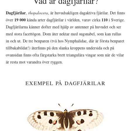
Vad är dagfjärilar?
Dagfjärilar
,
rhopalocera
, är huvudsakligen dagaktiva fjärilar. Det finns
19 000
110
över
kända arter dagfjärilar i världen, varav cirka
i Sverige.
Dagfjärilarna känner dofter med hjälp av antenner på huvudet och ser
med stora facettögon. Dom äter nektar med sugsnabel, som kan rullas
in och ut. De tre benparen (två hos Nymphalidae, där är första benparet
tillbakabildat!) återfinns på den slanka kroppens undersida och på
ovansidan finns ofta färgstarka brett triangulära vingar som när de vilar
är resta mot varandra över ryggen.
EXEMPEL PÅ DAGFJÄRILAR