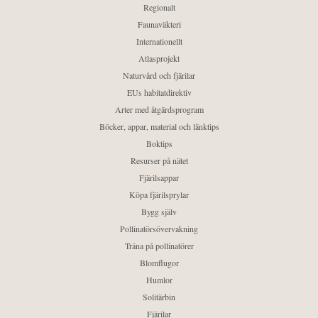
Regionalt
Faunaväkteri
Internationellt
Atlasprojekt
Naturvård och fjärilar
EUs habitatdirektiv
Arter med åtgärdsprogram
Böcker, appar, material och länktips
Boktips
Resurser på nätet
Fjärilsappar
Köpa fjärilsprylar
Bygg själv
Pollinatörsövervakning
Träna på pollinatörer
Blomflugor
Humlor
Solitärbin
Fjärilar