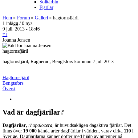
Solitärbin
Fjärilar
Hem
»
Forum
»
Galleri
» hagtornsfjäril
1 inlägg / 0 nya
9 juli, 2013 - 18:46
#1
Joanna Jensen
hagtornsfjäril
hagtornsfjäril, Ragnerud, Bengtsfors kommun 7 juli 2013
Hagtornsfjäril
Bengtsfors
Överst
Vad är dagfjärilar?
Dagfjärilar
,
rhopalocera
, är huvudsakligen dagaktiva fjärilar. Det
finns över
19 000
kända arter dagfjärilar i världen, varav cirka
110
i
Sverige. Dagfjärilarna känner dofter med hjälp av antenner på