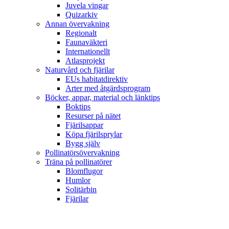
Juvela vingar
Quizarkiv
Annan övervakning
Regionalt
Faunaväkteri
Internationellt
Atlasprojekt
Naturvård och fjärilar
EUs habitatdirektiv
Arter med åtgärdsprogram
Böcker, appar, material och länktips
Boktips
Resurser på nätet
Fjärilsappar
Köpa fjärilsprylar
Bygg själv
Pollinatörsövervakning
Träna på pollinatörer
Blomflugor
Humlor
Solitärbin
Fjärilar