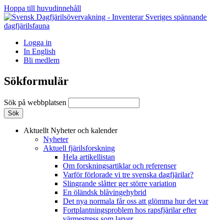
Hoppa till huvudinnehåll
Logga in
In English
Bli medlem
Sökformulär
Sök på webbplatsen
Aktuellt
Nyheter och kalender
Nyheter
Aktuell fjärilsforskning
Hela artikellistan
Om forskningsartiklar och referenser
Varför förlorade vi tre svenska dagfjärilar?
Slingrande slåtter ger större variation
En öländsk blåvingehybrid
Det nya normala får oss att glömma hur det var
Fortplantningsproblem hos rapsfjärilar efter
värmestress som larver