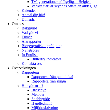
Två generationer påfågelöga i Belgien
Vackra fjärilar skyddas oftare än alldagliga
Kalender
Anmäl dig här!
Din sida
Om oss
Bakgrund
Vad gör vi
Filmer
Årsrapporter
Biogeografisk uppföljning
Nyhetsbrev
In English
Butterfly Indicators
Kontakta oss
Övervakningen
Rapportera
Rapportera från punktlokal
Rapportera från slinga
Hur gör man?
Broschyr
Metoder
Snabbguide
Handledning
Miljöbeskrivning