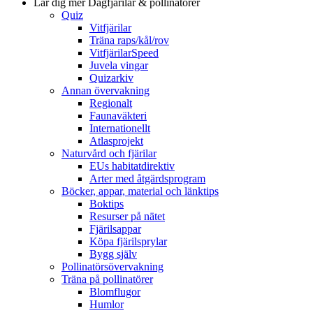
Lär dig mer
Dagfjärilar & pollinatörer
Quiz
Vitfjärilar
Träna raps/kål/rov
VitfjärilarSpeed
Juvela vingar
Quizarkiv
Annan övervakning
Regionalt
Faunaväkteri
Internationellt
Atlasprojekt
Naturvård och fjärilar
EUs habitatdirektiv
Arter med åtgärdsprogram
Böcker, appar, material och länktips
Boktips
Resurser på nätet
Fjärilsappar
Köpa fjärilsprylar
Bygg själv
Pollinatörsövervakning
Träna på pollinatörer
Blomflugor
Humlor