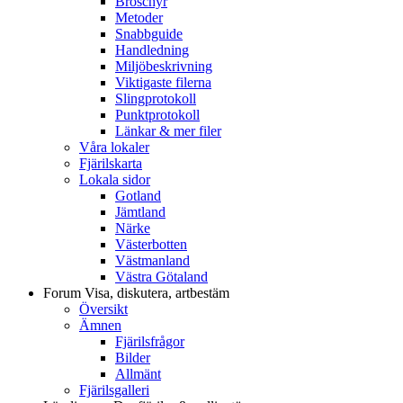
Broschyr
Metoder
Snabbguide
Handledning
Miljöbeskrivning
Viktigaste filerna
Slingprotokoll
Punktprotokoll
Länkar & mer filer
Våra lokaler
Fjärilskarta
Lokala sidor
Gotland
Jämtland
Närke
Västerbotten
Västmanland
Västra Götaland
Forum
Visa, diskutera, artbestäm
Översikt
Ämnen
Fjärilsfrågor
Bilder
Allmänt
Fjärilsgalleri