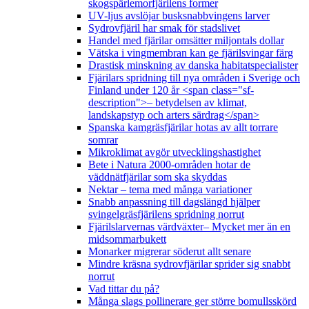
skogspärlemorfjärilens former
UV-ljus avslöjar busksnabbvingens larver
Sydrovfjäril har smak för stadslivet
Handel med fjärilar omsätter miljontals dollar
Vätska i vingmembran kan ge fjärilsvingar färg
Drastisk minskning av danska habitatspecialister
Fjärilars spridning till nya områden i Sverige och
Finland under 120 år <span class="sf-
description">– betydelsen av klimat,
landskapstyp och arters särdrag</span>
Spanska kamgräsfjärilar hotas av allt torrare
somrar
Mikroklimat avgör utvecklingshastighet
Bete i Natura 2000-områden hotar de
väddnätfjärilar som ska skyddas
Nektar – tema med många variationer
Snabb anpassning till dagslängd hjälper
svingelgräsfjärilens spridning norrut
Fjärilslarvernas värdväxter– Mycket mer än en
midsommarbukett
Monarker migrerar söderut allt senare
Mindre kräsna sydrovfjärilar sprider sig snabbt
norrut
Vad tittar du på?
Många slags pollinerare ger större bomullsskörd