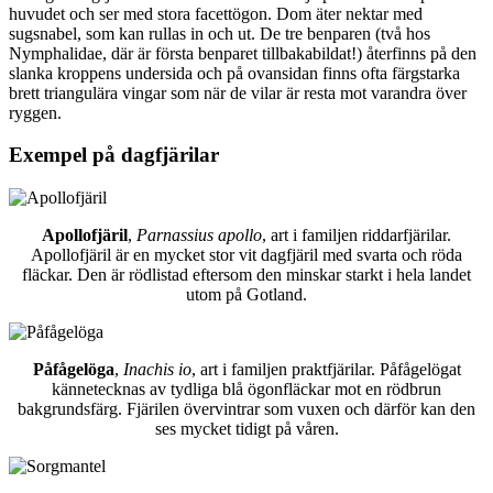
huvudet och ser med stora facettögon. Dom äter nektar med
sugsnabel, som kan rullas in och ut. De tre benparen (två hos
Nymphalidae, där är första benparet tillbakabildat!) återfinns på den
slanka kroppens undersida och på ovansidan finns ofta färgstarka
brett triangulära vingar som när de vilar är resta mot varandra över
ryggen.
Exempel på dagfjärilar
Apollofjäril
,
Parnassius apollo
, art i familjen riddarfjärilar.
Apollofjäril är en mycket stor vit dagfjäril med svarta och röda
fläckar. Den är rödlistad eftersom den minskar starkt i hela landet
utom på Gotland.
Påfågelöga
,
Inachis io
, art i familjen praktfjärilar. Påfågelögat
kännetecknas av tydliga blå ögonfläckar mot en rödbrun
bakgrundsfärg. Fjärilen övervintrar som vuxen och därför kan den
ses mycket tidigt på våren.