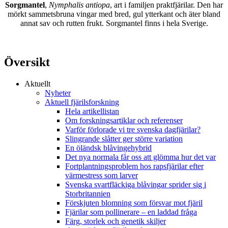
Sorgmantel
,
Nymphalis antiopa
, art i familjen praktfjärilar. Den har
mörkt sammetsbruna vingar med bred, gul ytterkant och äter bland
annat sav och rutten frukt. Sorgmantel finns i hela Sverige.
Översikt
Aktuellt
Nyheter
Aktuell fjärilsforskning
Hela artikellistan
Om forskningsartiklar och referenser
Varför förlorade vi tre svenska dagfjärilar?
Slingrande slåtter ger större variation
En öländsk blåvingehybrid
Det nya normala får oss att glömma hur det var
Fortplantningsproblem hos rapsfjärilar efter
värmestress som larver
Svenska svartfläckiga blåvingar sprider sig i
Storbritannien
Förskjuten blomning som försvar mot fjäril
Fjärilar som pollinerare – en laddad fråga
Färg, storlek och genetik skiljer