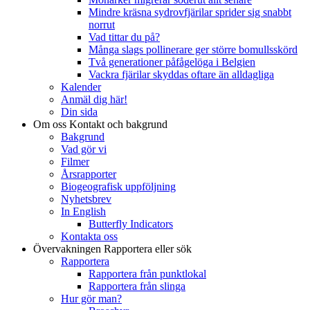
Mindre kräsna sydrovfjärilar sprider sig snabbt
norrut
Vad tittar du på?
Många slags pollinerare ger större bomullsskörd
Två generationer påfågelöga i Belgien
Vackra fjärilar skyddas oftare än alldagliga
Kalender
Anmäl dig här!
Din sida
Om oss
Kontakt och bakgrund
Bakgrund
Vad gör vi
Filmer
Årsrapporter
Biogeografisk uppföljning
Nyhetsbrev
In English
Butterfly Indicators
Kontakta oss
Övervakningen
Rapportera eller sök
Rapportera
Rapportera från punktlokal
Rapportera från slinga
Hur gör man?