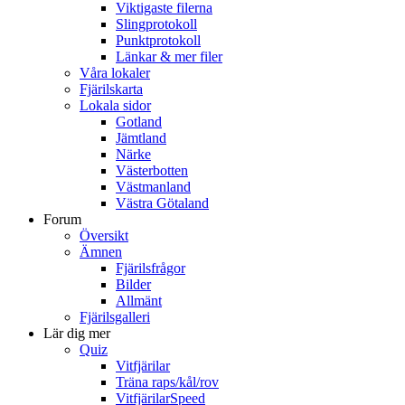
Viktigaste filerna
Slingprotokoll
Punktprotokoll
Länkar & mer filer
Våra lokaler
Fjärilskarta
Lokala sidor
Gotland
Jämtland
Närke
Västerbotten
Västmanland
Västra Götaland
Forum
Översikt
Ämnen
Fjärilsfrågor
Bilder
Allmänt
Fjärilsgalleri
Lär dig mer
Quiz
Vitfjärilar
Träna raps/kål/rov
VitfjärilarSpeed