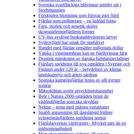
Svenska svartfläckiga blåvingar sprider sig i
Storbritannien
Förskjuten blomning som försvar mot fjäril
Fjärilar som pollinerare – en laddad fråga
Färg, storlek och genetik skiljer
skogspärlemorfjärilens former
UV-ljus avslöjar busksnabbvingens larver
Sydrovfjäril har smak för stadslivet
Handel med fjärilar omsätter miljontals dollar
Vätska i vingmembran kan ge fjärilsvingar färg
Drastisk minskning av danska habitatspecialister
Fjärilars spridning till nya områden i Sverige och
Finland under 120 år
– betydelsen av klimat,
landskapstyp och arters särdrag
Spanska kamgräsfjärilar hotas av allt torrare
somrar
Mikroklimat avgör utvecklingshastighet
Bete i Natura 2000-områden hotar de
väddnätfjärilar som ska skyddas
Nektar – tema med många variationer
Snabb anpassning till dagslängd hjälper
svingelgräsfjärilens spridning norrut
Fjärilslarvernas värdväxter– Mycket mer än en
midsommarbukett
Monarker migrerar söderut allt senare