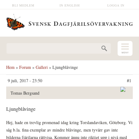
Hoppa till huvudinnehåll
BLI MEDLEM
IN ENGLISH
LOGGA IN
Sökformulär
Hem
»
Forum
»
Galleri
» Ljungblåvinge
9 juli, 2017 - 23:50
#1
Tomas Bergsand
Ljungblåvinge
Hej, hade en trevlig promenad idag kring Torslandaviken, Göteborg. Vi
såg b.la. fina exemplar av mindre blåvinge, men tyvärr gav inte
bilderna fjärilarna rättvisa. Kommer ännu inte riktigt upp i nivå med