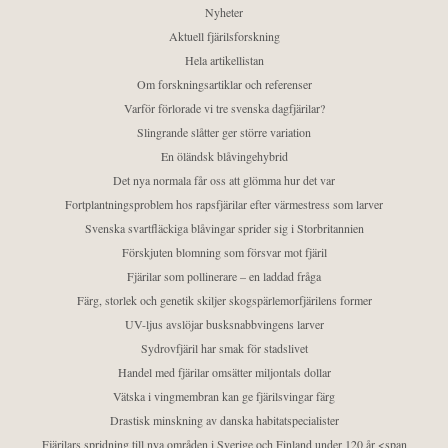
Nyheter
Aktuell fjärilsforskning
Hela artikellistan
Om forskningsartiklar och referenser
Varför förlorade vi tre svenska dagfjärilar?
Slingrande slåtter ger större variation
En öländsk blåvingehybrid
Det nya normala får oss att glömma hur det var
Fortplantningsproblem hos rapsfjärilar efter värmestress som larver
Svenska svartfläckiga blåvingar sprider sig i Storbritannien
Förskjuten blomning som försvar mot fjäril
Fjärilar som pollinerare – en laddad fråga
Färg, storlek och genetik skiljer skogspärlemorfjärilens former
UV-ljus avslöjar busksnabbvingens larver
Sydrovfjäril har smak för stadslivet
Handel med fjärilar omsätter miljontals dollar
Vätska i vingmembran kan ge fjärilsvingar färg
Drastisk minskning av danska habitatspecialister
Fjärilars spridning till nya områden i Sverige och Finland under 120 år <span