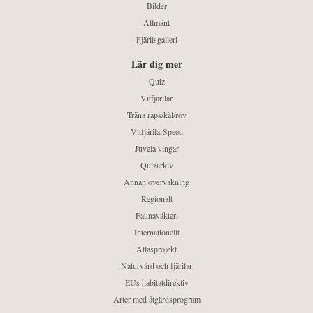
Bilder
Allmänt
Fjärilsgalleri
Lär dig mer
Quiz
Vitfjärilar
Träna raps/kål/rov
VitfjärilarSpeed
Juvela vingar
Quizarkiv
Annan övervakning
Regionalt
Faunaväkteri
Internationellt
Atlasprojekt
Naturvård och fjärilar
EUs habitatdirektiv
Arter med åtgärdsprogram