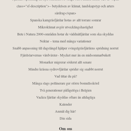
class="sf-description">– betydelsen av klimat, landskapstyp och arters
särdrag</span>
Spanska kamgräsfjärilar hotas av allt torrare somrar
Mikroklimat avgör utvecklingshastighet
Bete i Natura 2000-områden hotar de väddnätfjärilar som ska skyddas
Nektar – tema med många variationer
Snabb anpassning till dagslängd hjälper svingelgräsfjärilens spridning norrut
Fjärilslarvernas värdväxter– Mycket mer än en midsommarbukett
Monarker migrerar söderut allt senare
Mindre kräsna sydrovfjärilar sprider sig snabbt norrut
Vad tittar du på?
Många slags pollinerare ger större bomullsskörd
Två generationer påfågelöga i Belgien
Vackra fjärilar skyddas oftare än alldagliga
Kalender
Anmäl dig här!
Din sida
Om oss