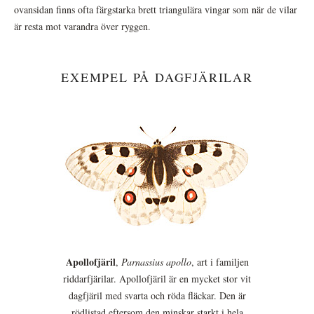
ovansidan finns ofta färgstarka brett triangulära vingar som när de vilar
är resta mot varandra över ryggen.
EXEMPEL PÅ DAGFJÄRILAR
Apollofjäril
,
Parnassius apollo
, art i familjen
riddarfjärilar. Apollofjäril är en mycket stor vit
dagfjäril med svarta och röda fläckar. Den är
rödlistad eftersom den minskar starkt i hela