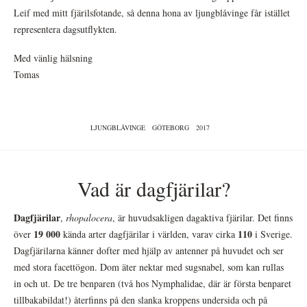
Leif med mitt fjärilsfotande, så denna hona av ljungblåvinge får istället
representera dagsutflykten.
Med vänlig hälsning
Tomas
LJUNGBLÅVINGE
GÖTEBORG
2017
Vad är dagfjärilar?
Dagfjärilar
,
rhopalocera
, är huvudsakligen dagaktiva fjärilar. Det finns
19 000
110
över
kända arter dagfjärilar i världen, varav cirka
i Sverige.
Dagfjärilarna känner dofter med hjälp av antenner på huvudet och ser
med stora facettögon. Dom äter nektar med sugsnabel, som kan rullas
in och ut. De tre benparen (två hos Nymphalidae, där är första benparet
tillbakabildat!) återfinns på den slanka kroppens undersida och på