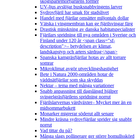
skogspärlemorfjärilens former
UV-ljus avslöjar busksnabbvingens larver
Sydrovfjäril har smak för stadslivet
Handel med fjärilar omsätter miljontals dollar
Vätska i vingmembran kan ge fjärilsvingar färg
Drastisk minskning av danska habitatspecialister
Fjärilars spridning till nya områden i Sverige och
Finland under 120 år <span class="sf-
description">– betydelsen av klimat,
landskapstyp och arters särdrag</span>
Spanska kamgräsfjärilar hotas av allt torrare
somrar
Mikroklimat avgör utvecklingshastighet
Bete i Natura 2000-områden hotar de
väddnätfjärilar som ska skyddas
Nektar – tema med många variationer
Snabb anpassning till dagslängd hjälper
svingelgräsfjärilens spridning norrut
Fjärilslarvernas värdväxter– Mycket mer än en
midsommarbukett
Monarker migrerar söderut allt senare
Mindre kräsna sydrovfjärilar sprider sig snabbt
norrut
Vad tittar du på?
Många slags pollinerare ger större bomullsskörd