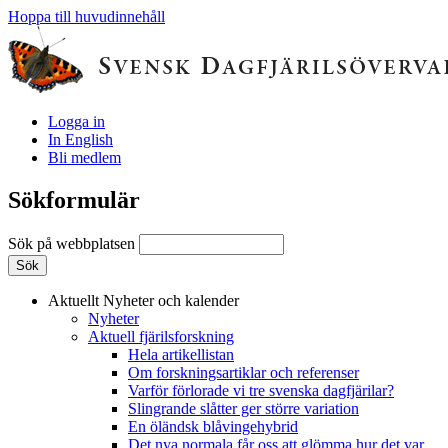
Hoppa till huvudinnehåll
Logga in
In English
Bli medlem
Sökformulär
Sök på webbplatsen
Aktuellt
Nyheter och kalender
Nyheter
Aktuell fjärilsforskning
Hela artikellistan
Om forskningsartiklar och referenser
Varför förlorade vi tre svenska dagfjärilar?
Slingrande slåtter ger större variation
En öländsk blåvingehybrid
Det nya normala får oss att glömma hur det var