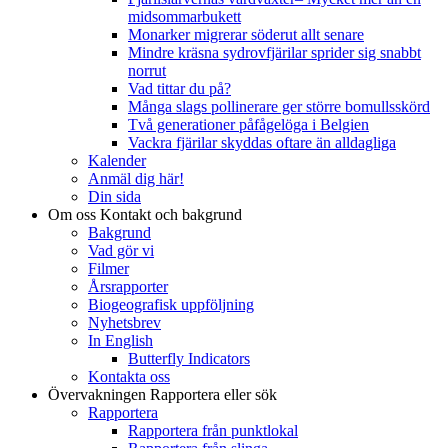
midsommarbukett
Monarker migrerar söderut allt senare
Mindre kräsna sydrovfjärilar sprider sig snabbt
norrut
Vad tittar du på?
Många slags pollinerare ger större bomullsskörd
Två generationer påfågelöga i Belgien
Vackra fjärilar skyddas oftare än alldagliga
Kalender
Anmäl dig här!
Din sida
Om oss
Kontakt och bakgrund
Bakgrund
Vad gör vi
Filmer
Årsrapporter
Biogeografisk uppföljning
Nyhetsbrev
In English
Butterfly Indicators
Kontakta oss
Övervakningen
Rapportera eller sök
Rapportera
Rapportera från punktlokal