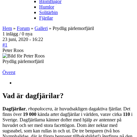
Blomflugor
Humlor
Solitärbin
Fjärilar
Hem
»
Forum
»
Galleri
» Prydlig pärlemorfjäril
1 inlägg / 0 nya
23 juni, 2020 - 16:22
#1
Peter Roos
Prydlig pärlemorfjäril
Överst
Vad är dagfjärilar?
Dagfjärilar
,
rhopalocera
, är huvudsakligen dagaktiva fjärilar. Det
finns över
19 000
kända arter dagfjärilar i världen, varav cirka
110
i
Sverige. Dagfjärilarna känner dofter med hjälp av antenner på
huvudet och ser med stora facettögon. Dom äter nektar med
sugsnabel, som kan rullas in och ut. De tre benparen (två hos
Nymphalidae, där är första benparet tillbakabildat!) återfinns på den