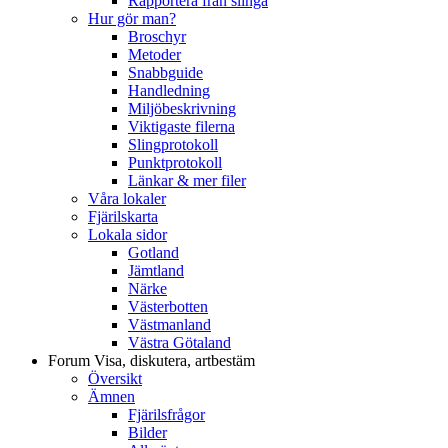
Rapportera från slinga
Hur gör man?
Broschyr
Metoder
Snabbguide
Handledning
Miljöbeskrivning
Viktigaste filerna
Slingprotokoll
Punktprotokoll
Länkar & mer filer
Våra lokaler
Fjärilskarta
Lokala sidor
Gotland
Jämtland
Närke
Västerbotten
Västmanland
Västra Götaland
Forum
Visa, diskutera, artbestäm
Översikt
Ämnen
Fjärilsfrågor
Bilder