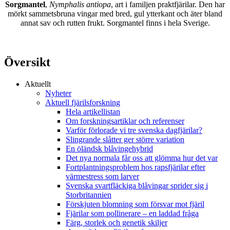
Sorgmantel
,
Nymphalis antiopa
, art i familjen praktfjärilar. Den har
mörkt sammetsbruna vingar med bred, gul ytterkant och äter bland
annat sav och rutten frukt. Sorgmantel finns i hela Sverige.
Översikt
Aktuellt
Nyheter
Aktuell fjärilsforskning
Hela artikellistan
Om forskningsartiklar och referenser
Varför förlorade vi tre svenska dagfjärilar?
Slingrande slåtter ger större variation
En öländsk blåvingehybrid
Det nya normala får oss att glömma hur det var
Fortplantningsproblem hos rapsfjärilar efter
värmestress som larver
Svenska svartfläckiga blåvingar sprider sig i
Storbritannien
Förskjuten blomning som försvar mot fjäril
Fjärilar som pollinerare – en laddad fråga
Färg, storlek och genetik skiljer