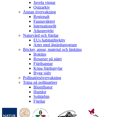
Juvela vingar
Quizarkiv
Annan övervakning
Regionalt
Faunaväkteri
Internationellt
Atlasprojekt
Naturvård och fjärilar
EUs habitatdirektiv
Arter med åtgärdsprogram
Böcker, appar, material och länktips
Boktips
Resurser på nätet
Fjärilsappar
Köpa fjärilsprylar
Bygg själv
Pollinatörsövervakning
Träna på pollinatörer
Blomflugor
Humlor
Solitärbin
Fjärilar