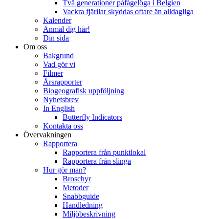
Två generationer påfågelöga i Belgien
Vackra fjärilar skyddas oftare än alldagliga
Kalender
Anmäl dig här!
Din sida
Om oss
Bakgrund
Vad gör vi
Filmer
Årsrapporter
Biogeografisk uppföljning
Nyhetsbrev
In English
Butterfly Indicators
Kontakta oss
Övervakningen
Rapportera
Rapportera från punktlokal
Rapportera från slinga
Hur gör man?
Broschyr
Metoder
Snabbguide
Handledning
Miljöbeskrivning