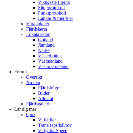
Viktigaste filerna
Slingprotokoll
Punktprotokoll
Länkar & mer filer
Våra lokaler
Fjärilskarta
Lokala sidor
Gotland
Jämtland
Närke
Västerbotten
Västmanland
Västra Götaland
Forum
Översikt
Ämnen
Fjärilsfrågor
Bilder
Allmänt
Fjärilsgalleri
Lär dig mer
Quiz
Vitfjärilar
Träna raps/kål/rov
VitfjärilarSpeed