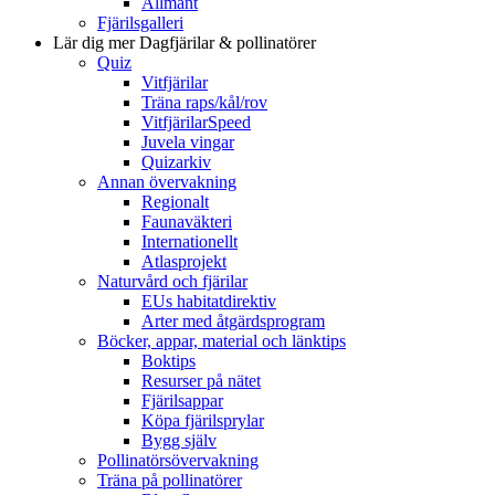
Allmänt
Fjärilsgalleri
Lär dig mer
Dagfjärilar & pollinatörer
Quiz
Vitfjärilar
Träna raps/kål/rov
VitfjärilarSpeed
Juvela vingar
Quizarkiv
Annan övervakning
Regionalt
Faunaväkteri
Internationellt
Atlasprojekt
Naturvård och fjärilar
EUs habitatdirektiv
Arter med åtgärdsprogram
Böcker, appar, material och länktips
Boktips
Resurser på nätet
Fjärilsappar
Köpa fjärilsprylar
Bygg själv
Pollinatörsövervakning
Träna på pollinatörer