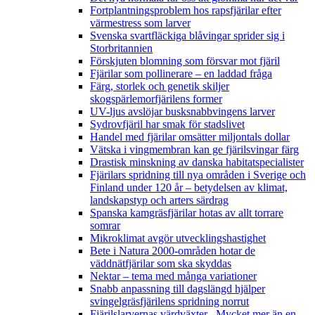
Fortplantningsproblem hos rapsfjärilar efter
värmestress som larver
Svenska svartfläckiga blåvingar sprider sig i
Storbritannien
Förskjuten blomning som försvar mot fjäril
Fjärilar som pollinerare – en laddad fråga
Färg, storlek och genetik skiljer
skogspärlemorfjärilens former
UV-ljus avslöjar busksnabbvingens larver
Sydrovfjäril har smak för stadslivet
Handel med fjärilar omsätter miljontals dollar
Vätska i vingmembran kan ge fjärilsvingar färg
Drastisk minskning av danska habitatspecialister
Fjärilars spridning till nya områden i Sverige och
Finland under 120 år
– betydelsen av klimat,
landskapstyp och arters särdrag
Spanska kamgräsfjärilar hotas av allt torrare
somrar
Mikroklimat avgör utvecklingshastighet
Bete i Natura 2000-områden hotar de
väddnätfjärilar som ska skyddas
Nektar – tema med många variationer
Snabb anpassning till dagslängd hjälper
svingelgräsfjärilens spridning norrut
Fjärilslarvernas värdväxter– Mycket mer än en