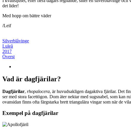
I kvällsljuset, efter flera dagars regnande, sitter en silverblåvinge och
det lider!
Med hopp om bättre väder
/Leif
Silverblåvinge
Luleå
2017
Överst
Vad är dagfjärilar?
Dagfjärilar
,
rhopalocera
, är huvudsakligen dagaktiva fjärilar. Det fi
ser med stora facettögon. Dom äter nektar med sugsnabel, som kan rull
ovansidan finns ofta färgstarka brett triangulära vingar som när de vil
Exempel på dagfjärilar