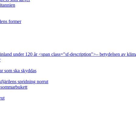
ritannien
ilens former
 Finland under 120 år <span class="sf-description">– betydelsen av klim
r
lar som ska skyddas
fjärilens spridning norrut
idsommarbukett
rut