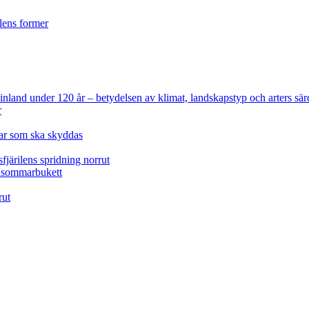
ilens former
 Finland under 120 år
– betydelsen av klimat, landskapstyp och arters sär
r
lar som ska skyddas
fjärilens spridning norrut
idsommarbukett
rut