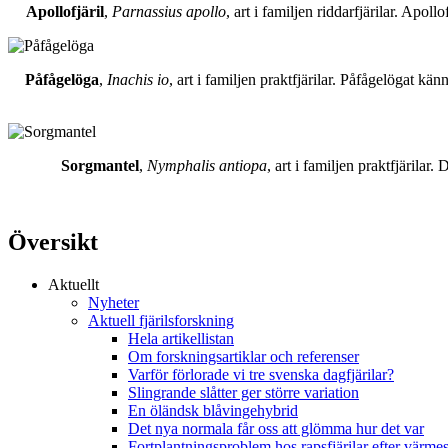
Apollofjäril
,
Parnassius apollo
, art i familjen riddarfjärilar. Apol
Påfågelöga
,
Inachis io
, art i familjen praktfjärilar. Påfågelögat 
Sorgmantel
,
Nymphalis antiopa
, art i familjen praktfjärila
Översikt
Aktuellt
Nyheter
Aktuell fjärilsforskning
Hela artikellistan
Om forskningsartiklar och referenser
Varför förlorade vi tre svenska dagfjärilar?
Slingrande slåtter ger större variation
En öländsk blåvingehybrid
Det nya normala får oss att glömma hur det var
Fortplantningsproblem hos rapsfjärilar efter värmes