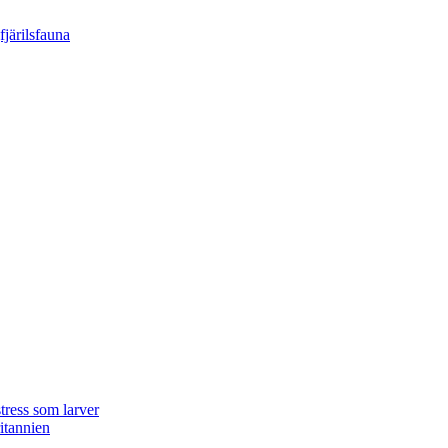
tress som larver
ritannien