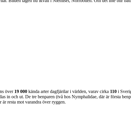
 vilar. Bilden tagen nu ikväll i Niemisel, Norrbotten. Om det inte blir bä
nns över
19 000
kända arter dagfjärilar i världen, varav cirka
110
i Sveri
as in och ut. De tre benparen (två hos Nymphalidae, där är första benpa
ar är resta mot varandra över ryggen.