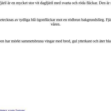
lofjäril är en mycket stor vit dagfjäril med svarta och röda fläckar. Den 
kännetecknas av tydliga blå ögonfläckar mot en rödbrun bakgrundsfärg. Fj
våren.
r. Den har mörkt sammetsbruna vingar med bred, gul ytterkant och äter bla
tress som larver