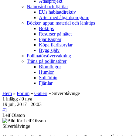
Atlasprojekt
Naturvård och fjärilar
EUs habitatdirektiv
Arter med åtgärdsprogram
Böcker, appar, material och länktips
Boktips
Resurser på nätet
Fjärilsappar
Köpa fjärilsprylar
Bygg själv
Pollinatörsövervakning
Träna på pollinatörer
Blomflugor
Humlor
Solitärbin
Fjärilar
Hem
»
Forum
»
Galleri
» Silverblåvinge
1 inlägg / 0 nya
19 juli, 2017 - 20:03
#1
Leif Olsson
Silverblåvinge