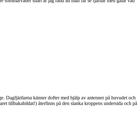
ttre sommarväder snart är jag rädd att man får se fjärilar med gälar vad
ge. Dagfjärilarna känner dofter med hjälp av antenner på huvudet och
ret tillbakabildat!) återfinns på den slanka kroppens undersida och på