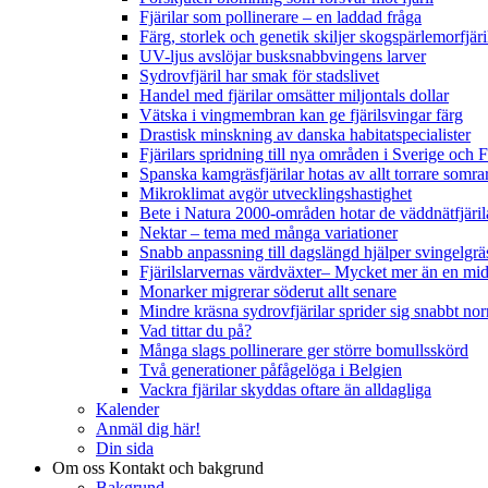
Fjärilar som pollinerare – en laddad fråga
Färg, storlek och genetik skiljer skogspärlemorfjär
UV-ljus avslöjar busksnabbvingens larver
Sydrovfjäril har smak för stadslivet
Handel med fjärilar omsätter miljontals dollar
Vätska i vingmembran kan ge fjärilsvingar färg
Drastisk minskning av danska habitatspecialister
Fjärilars spridning till nya områden i Sverige och
Spanska kamgräsfjärilar hotas av allt torrare somra
Mikroklimat avgör utvecklingshastighet
Bete i Natura 2000-områden hotar de väddnätfjäri
Nektar – tema med många variationer
Snabb anpassning till dagslängd hjälper svingelgräs
Fjärilslarvernas värdväxter– Mycket mer än en m
Monarker migrerar söderut allt senare
Mindre kräsna sydrovfjärilar sprider sig snabbt nor
Vad tittar du på?
Många slags pollinerare ger större bomullsskörd
Två generationer påfågelöga i Belgien
Vackra fjärilar skyddas oftare än alldagliga
Kalender
Anmäl dig här!
Din sida
Om oss
Kontakt och bakgrund
Bakgrund