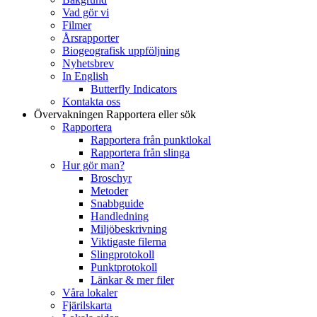
Vad gör vi
Filmer
Årsrapporter
Biogeografisk uppföljning
Nyhetsbrev
In English
Butterfly Indicators
Kontakta oss
Övervakningen
Rapportera eller sök
Rapportera
Rapportera från punktlokal
Rapportera från slinga
Hur gör man?
Broschyr
Metoder
Snabbguide
Handledning
Miljöbeskrivning
Viktigaste filerna
Slingprotokoll
Punktprotokoll
Länkar & mer filer
Våra lokaler
Fjärilskarta