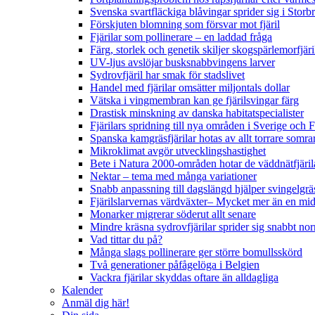
Svenska svartfläckiga blåvingar sprider sig i Storb
Förskjuten blomning som försvar mot fjäril
Fjärilar som pollinerare – en laddad fråga
Färg, storlek och genetik skiljer skogspärlemorfjär
UV-ljus avslöjar busksnabbvingens larver
Sydrovfjäril har smak för stadslivet
Handel med fjärilar omsätter miljontals dollar
Vätska i vingmembran kan ge fjärilsvingar färg
Drastisk minskning av danska habitatspecialister
Fjärilars spridning till nya områden i Sverige och
Spanska kamgräsfjärilar hotas av allt torrare somra
Mikroklimat avgör utvecklingshastighet
Bete i Natura 2000-områden hotar de väddnätfjäri
Nektar – tema med många variationer
Snabb anpassning till dagslängd hjälper svingelgräs
Fjärilslarvernas värdväxter– Mycket mer än en m
Monarker migrerar söderut allt senare
Mindre kräsna sydrovfjärilar sprider sig snabbt nor
Vad tittar du på?
Många slags pollinerare ger större bomullsskörd
Två generationer påfågelöga i Belgien
Vackra fjärilar skyddas oftare än alldagliga
Kalender
Anmäl dig här!