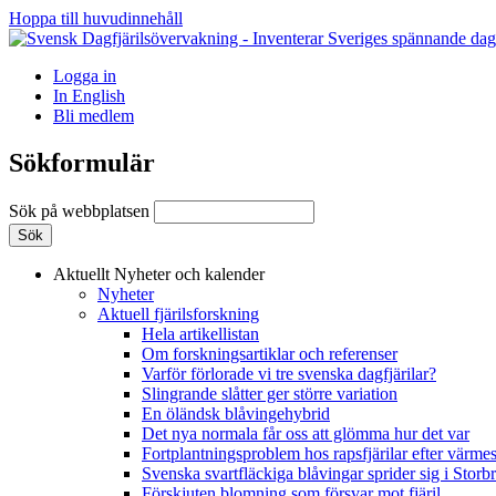
Hoppa till huvudinnehåll
Logga in
In English
Bli medlem
Sökformulär
Sök på webbplatsen
Aktuellt
Nyheter och kalender
Nyheter
Aktuell fjärilsforskning
Hela artikellistan
Om forskningsartiklar och referenser
Varför förlorade vi tre svenska dagfjärilar?
Slingrande slåtter ger större variation
En öländsk blåvingehybrid
Det nya normala får oss att glömma hur det var
Fortplantningsproblem hos rapsfjärilar efter värmes
Svenska svartfläckiga blåvingar sprider sig i Storb
Förskjuten blomning som försvar mot fjäril