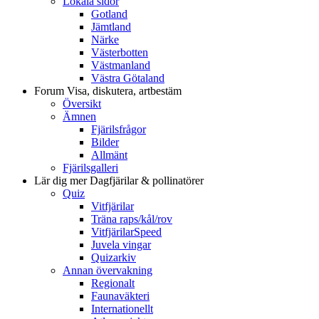
Lokala sidor
Gotland
Jämtland
Närke
Västerbotten
Västmanland
Västra Götaland
Forum
Visa, diskutera, artbestäm
Översikt
Ämnen
Fjärilsfrågor
Bilder
Allmänt
Fjärilsgalleri
Lär dig mer
Dagfjärilar & pollinatörer
Quiz
Vitfjärilar
Träna raps/kål/rov
VitfjärilarSpeed
Juvela vingar
Quizarkiv
Annan övervakning
Regionalt
Faunaväkteri
Internationellt