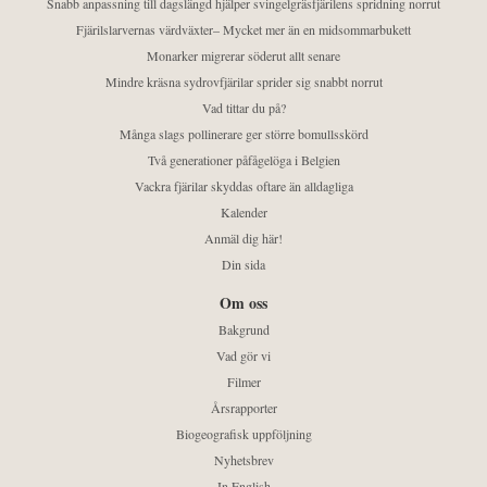
Snabb anpassning till dagslängd hjälper svingelgräsfjärilens spridning norrut
Fjärilslarvernas värdväxter– Mycket mer än en midsommarbukett
Monarker migrerar söderut allt senare
Mindre kräsna sydrovfjärilar sprider sig snabbt norrut
Vad tittar du på?
Många slags pollinerare ger större bomullsskörd
Två generationer påfågelöga i Belgien
Vackra fjärilar skyddas oftare än alldagliga
Kalender
Anmäl dig här!
Din sida
Om oss
Bakgrund
Vad gör vi
Filmer
Årsrapporter
Biogeografisk uppföljning
Nyhetsbrev
In English