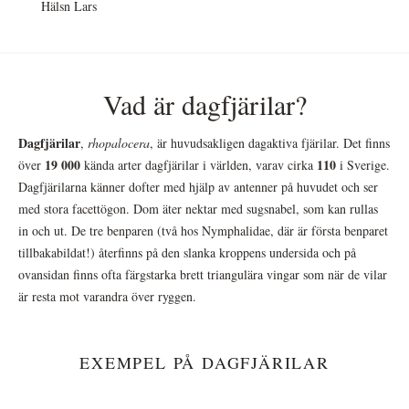
Hälsn Lars
Vad är dagfjärilar?
Dagfjärilar
,
rhopalocera
, är huvudsakligen dagaktiva fjärilar. Det finns
19 000
110
över
kända arter dagfjärilar i världen, varav cirka
i Sverige.
Dagfjärilarna känner dofter med hjälp av antenner på huvudet och ser
med stora facettögon. Dom äter nektar med sugsnabel, som kan rullas
in och ut. De tre benparen (två hos Nymphalidae, där är första benparet
tillbakabildat!) återfinns på den slanka kroppens undersida och på
ovansidan finns ofta färgstarka brett triangulära vingar som när de vilar
är resta mot varandra över ryggen.
EXEMPEL PÅ DAGFJÄRILAR