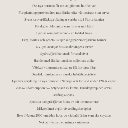
Det nya normala får oss att glömma hur det var
Fortplantningsproblem hos rapsfjärilar efter värmestress som larver
Svenska svartfläckiga blåvingar sprider sig i Storbritannien
Förskjuten blomning som försvar mot fjäril
Fjärilar som pollinerare – en laddad fråga
Färg, storlek och genetik skiljer skogspärlemorfjärilens former
UV-ljus avslöjar busksnabbvingens larver
Sydrovfjäril har smak för stadslivet
Handel med fjärilar omsätter miljontals dollar
Vätska i vingmembran kan ge fjärilsvingar färg
Drastisk minskning av danska habitatspecialister
Fjärilars spridning till nya områden i Sverige och Finland under 120 år <span
class="sf-description">– betydelsen av klimat, landskapstyp och arters
särdrag</span>
Spanska kamgräsfjärilar hotas av allt torrare somrar
Mikroklimat avgör utvecklingshastighet
Bete i Natura 2000-områden hotar de väddnätfjärilar som ska skyddas
Nektar – tema med många variationer