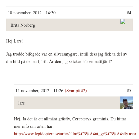
10 november, 2012 - 14:30
#4
Brita Norberg
Hej Lars!
Jag trodde bifogade var en silversmygare, intill dess jag fick ta del av
din bild på denna fjäril. Är den jag skickar här en nattfjäril?
11 november, 2012 - 11:26
(Svar på #2)
#5
lars
Hej, Ja det är ett allmänt gräsfly, Cerapteryx graminis. Du hittar
mer info om arten här:
http://www.lepidoptera.se/arter/allm%C3%A4nt_gr%C3%A4sfly.aspx