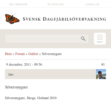
Hoppa till huvudinnehåll
BLI MEDLEM
IN ENGLISH
LOGGA IN
Sökformulär
Hem
»
Forum
»
Galleri
» Silversmygare
9 december, 2011 - 09:56
#1
lars
Silversmygare
Silversmygare, Skoge, Gotland 2010