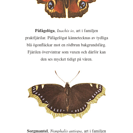
Påfågelöga
,
Inachis io
, art i familjen
praktfjärilar. Påfågelögat kännetecknas av tydliga
blå ögonfläckar mot en rödbrun bakgrundsfärg.
Fjärilen övervintrar som vuxen och därför kan
den ses mycket tidigt på våren.
Sorgmantel
,
Nymphalis antiopa
, art i familjen