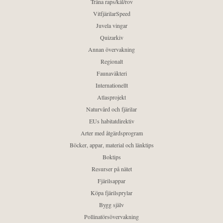
Träna raps/kål/rov
VitfjärilarSpeed
Juvela vingar
Quizarkiv
Annan övervakning
Regionalt
Faunaväkteri
Internationellt
Atlasprojekt
Naturvård och fjärilar
EUs habitatdirektiv
Arter med åtgärdsprogram
Böcker, appar, material och länktips
Boktips
Resurser på nätet
Fjärilsappar
Köpa fjärilsprylar
Bygg själv
Pollinatörsövervakning