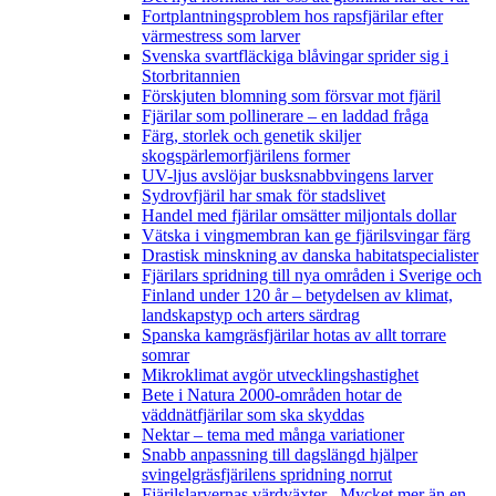
Fortplantningsproblem hos rapsfjärilar efter
värmestress som larver
Svenska svartfläckiga blåvingar sprider sig i
Storbritannien
Förskjuten blomning som försvar mot fjäril
Fjärilar som pollinerare – en laddad fråga
Färg, storlek och genetik skiljer
skogspärlemorfjärilens former
UV-ljus avslöjar busksnabbvingens larver
Sydrovfjäril har smak för stadslivet
Handel med fjärilar omsätter miljontals dollar
Vätska i vingmembran kan ge fjärilsvingar färg
Drastisk minskning av danska habitatspecialister
Fjärilars spridning till nya områden i Sverige och
Finland under 120 år
– betydelsen av klimat,
landskapstyp och arters särdrag
Spanska kamgräsfjärilar hotas av allt torrare
somrar
Mikroklimat avgör utvecklingshastighet
Bete i Natura 2000-områden hotar de
väddnätfjärilar som ska skyddas
Nektar – tema med många variationer
Snabb anpassning till dagslängd hjälper
svingelgräsfjärilens spridning norrut
Fjärilslarvernas värdväxter– Mycket mer än en