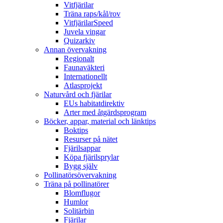
Vitfjärilar
Träna raps/kål/rov
VitfjärilarSpeed
Juvela vingar
Quizarkiv
Annan övervakning
Regionalt
Faunaväkteri
Internationellt
Atlasprojekt
Naturvård och fjärilar
EUs habitatdirektiv
Arter med åtgärdsprogram
Böcker, appar, material och länktips
Boktips
Resurser på nätet
Fjärilsappar
Köpa fjärilsprylar
Bygg själv
Pollinatörsövervakning
Träna på pollinatörer
Blomflugor
Humlor
Solitärbin
Fjärilar