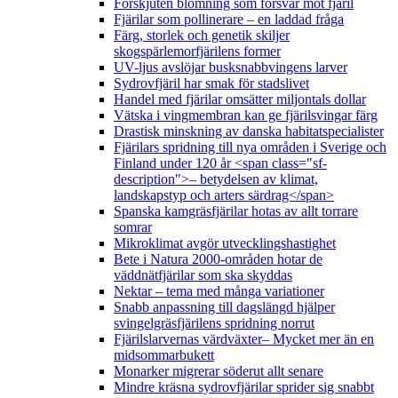
Förskjuten blomning som försvar mot fjäril
Fjärilar som pollinerare – en laddad fråga
Färg, storlek och genetik skiljer
skogspärlemorfjärilens former
UV-ljus avslöjar busksnabbvingens larver
Sydrovfjäril har smak för stadslivet
Handel med fjärilar omsätter miljontals dollar
Vätska i vingmembran kan ge fjärilsvingar färg
Drastisk minskning av danska habitatspecialister
Fjärilars spridning till nya områden i Sverige och
Finland under 120 år <span class="sf-
description">– betydelsen av klimat,
landskapstyp och arters särdrag</span>
Spanska kamgräsfjärilar hotas av allt torrare
somrar
Mikroklimat avgör utvecklingshastighet
Bete i Natura 2000-områden hotar de
väddnätfjärilar som ska skyddas
Nektar – tema med många variationer
Snabb anpassning till dagslängd hjälper
svingelgräsfjärilens spridning norrut
Fjärilslarvernas värdväxter– Mycket mer än en
midsommarbukett
Monarker migrerar söderut allt senare
Mindre kräsna sydrovfjärilar sprider sig snabbt