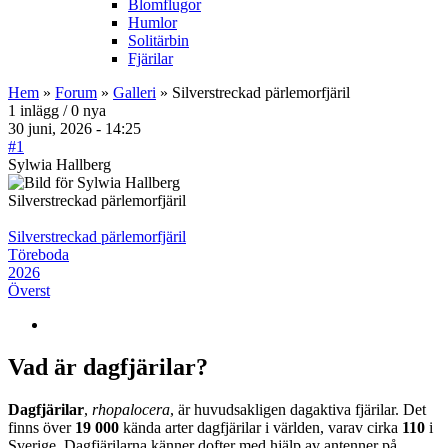
Blomflugor
Humlor
Solitärbin
Fjärilar
Hem
»
Forum
»
Galleri
» Silverstreckad pärlemorfjäril
1 inlägg / 0 nya
30 juni, 2026 - 14:25
#1
Sylwia Hallberg
Silverstreckad pärlemorfjäril
Silverstreckad pärlemorfjäril
Töreboda
2026
Överst
Vad är dagfjärilar?
Dagfjärilar
,
rhopalocera
, är huvudsakligen dagaktiva fjärilar. Det
finns över
19 000
kända arter dagfjärilar i världen, varav cirka
110
i
Sverige. Dagfjärilarna känner dofter med hjälp av antenner på