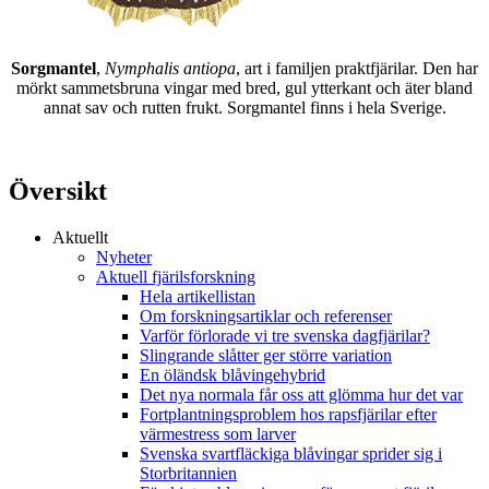
Sorgmantel
,
Nymphalis antiopa
, art i familjen praktfjärilar. Den har
mörkt sammetsbruna vingar med bred, gul ytterkant och äter bland
annat sav och rutten frukt. Sorgmantel finns i hela Sverige.
Översikt
Aktuellt
Nyheter
Aktuell fjärilsforskning
Hela artikellistan
Om forskningsartiklar och referenser
Varför förlorade vi tre svenska dagfjärilar?
Slingrande slåtter ger större variation
En öländsk blåvingehybrid
Det nya normala får oss att glömma hur det var
Fortplantningsproblem hos rapsfjärilar efter
värmestress som larver
Svenska svartfläckiga blåvingar sprider sig i
Storbritannien