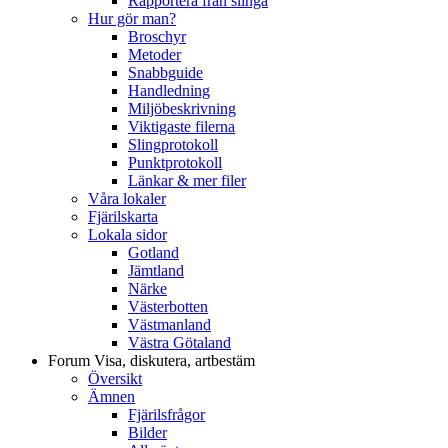
Rapportera från slinga
Hur gör man?
Broschyr
Metoder
Snabbguide
Handledning
Miljöbeskrivning
Viktigaste filerna
Slingprotokoll
Punktprotokoll
Länkar & mer filer
Våra lokaler
Fjärilskarta
Lokala sidor
Gotland
Jämtland
Närke
Västerbotten
Västmanland
Västra Götaland
Forum
Visa, diskutera, artbestäm
Översikt
Ämnen
Fjärilsfrågor
Bilder