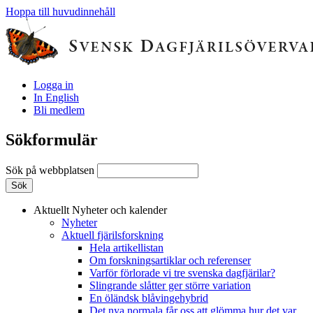
Hoppa till huvudinnehåll
Logga in
In English
Bli medlem
Sökformulär
Sök på webbplatsen
Aktuellt
Nyheter och kalender
Nyheter
Aktuell fjärilsforskning
Hela artikellistan
Om forskningsartiklar och referenser
Varför förlorade vi tre svenska dagfjärilar?
Slingrande slåtter ger större variation
En öländsk blåvingehybrid
Det nya normala får oss att glömma hur det var