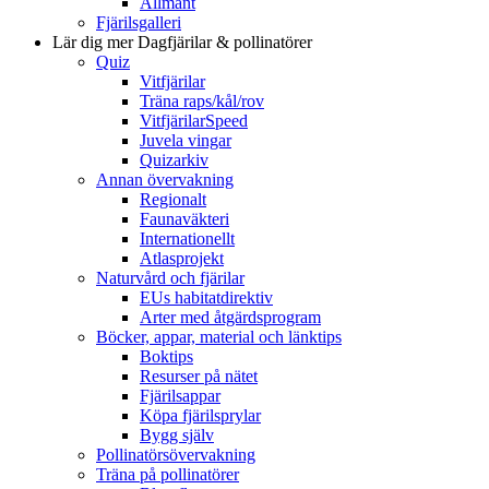
Allmänt
Fjärilsgalleri
Lär dig mer
Dagfjärilar & pollinatörer
Quiz
Vitfjärilar
Träna raps/kål/rov
VitfjärilarSpeed
Juvela vingar
Quizarkiv
Annan övervakning
Regionalt
Faunaväkteri
Internationellt
Atlasprojekt
Naturvård och fjärilar
EUs habitatdirektiv
Arter med åtgärdsprogram
Böcker, appar, material och länktips
Boktips
Resurser på nätet
Fjärilsappar
Köpa fjärilsprylar
Bygg själv
Pollinatörsövervakning
Träna på pollinatörer