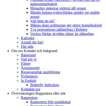
midsommarbukett
Monarker migrerar söderut allt senare
Mindre kräsna sydrovfjärilar sprider sig snabbt
norrut
Vad tittar du på?
Många slags pollinerare ger större bomullsskörd
Två generationer påfågelöga i Belgien
Vackra fjärilar skyddas oftare än alldagliga
Kalender
Anmäl dig här!
Din sida
Om oss
Kontakt och bakgrund
Bakgrund
Vad gör vi
Filmer
Årsrapporter
Biogeografisk uppföljning
Nyhetsbrev
In English
Butterfly Indicators
Kontakta oss
Övervakningen
Rapportera eller sök
Rapportera
Rapportera från punktlokal