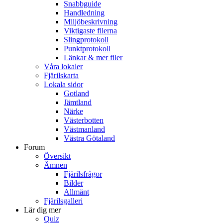
Snabbguide
Handledning
Miljöbeskrivning
Viktigaste filerna
Slingprotokoll
Punktprotokoll
Länkar & mer filer
Våra lokaler
Fjärilskarta
Lokala sidor
Gotland
Jämtland
Närke
Västerbotten
Västmanland
Västra Götaland
Forum
Översikt
Ämnen
Fjärilsfrågor
Bilder
Allmänt
Fjärilsgalleri
Lär dig mer
Quiz