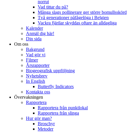
norrut
Vad tittar du på?
Många slags pollinerare ger större bomullsskörd
Två generationer påfågelöga i Belgien
Vackra fjärilar skyddas oftare än alldagliga
Kalender
Anmäl dig här!
Din sida
Om oss
Bakgrund
Vad gör vi
Filmer
Årsrapporter
Biogeografisk uppföljning
Nyhetsbrev
In English
Butterfly Indicators
Kontakta oss
Övervakningen
Rapportera
Rapportera från punktlokal
Rapportera från slinga
Hur gör man?
Broschyr
Metoder