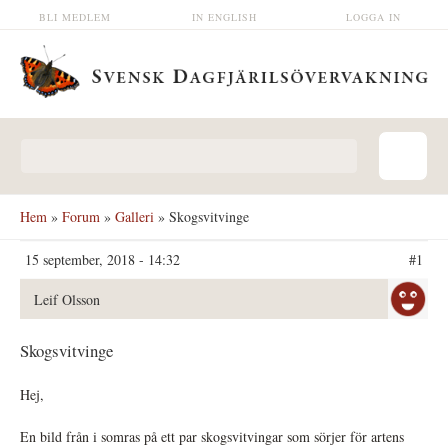
Hoppa till huvudinnehåll
BLI MEDLEM
IN ENGLISH
LOGGA IN
Sökformulär
Hem
»
Forum
»
Galleri
» Skogsvitvinge
15 september, 2018 - 14:32
#1
Leif Olsson
Skogsvitvinge
Hej,
En bild från i somras på ett par skogsvitvingar som sörjer för artens