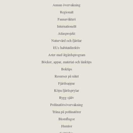
Annan övervakning
Regionalt
Faunaväkteri
Internationellt
Atlasprojekt
Naturvård och fjärilar
EUs habitatdirektiv
Arter med åtgärdsprogram
Böcker, appar, material och länktips
Boktips
Resurser på nätet
Fjärilsappar
Köpa fjärilsprylar
Bygg själv
Pollinatörsövervakning
Träna på pollinatörer
Blomflugor
Humlor