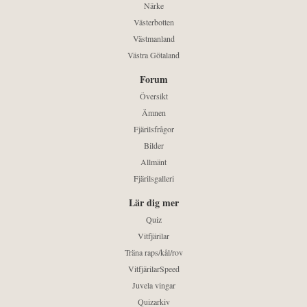
Närke
Västerbotten
Västmanland
Västra Götaland
Forum
Översikt
Ämnen
Fjärilsfrågor
Bilder
Allmänt
Fjärilsgalleri
Lär dig mer
Quiz
Vitfjärilar
Träna raps/kål/rov
VitfjärilarSpeed
Juvela vingar
Quizarkiv