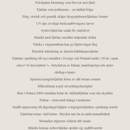
Förskjuten blomning som försvar mot fjäril
Fjärilar som pollinerare – en laddad fråga
Färg, storlek och genetik skiljer skogspärlemorfjärilens former
UV-ljus avslöjar busksnabbvingens larver
Sydrovfjäril har smak för stadslivet
Handel med fjärilar omsätter miljontals dollar
Vätska i vingmembran kan ge fjärilsvingar färg
Drastisk minskning av danska habitatspecialister
Fjärilars spridning till nya områden i Sverige och Finland under 120 år <span
class="sf-description">– betydelsen av klimat, landskapstyp och arters
särdrag</span>
Spanska kamgräsfjärilar hotas av allt torrare somrar
Mikroklimat avgör utvecklingshastighet
Bete i Natura 2000-områden hotar de väddnätfjärilar som ska skyddas
Nektar – tema med många variationer
Snabb anpassning till dagslängd hjälper svingelgräsfjärilens spridning norrut
Fjärilslarvernas värdväxter– Mycket mer än en midsommarbukett
Monarker migrerar söderut allt senare
Mindre kräsna sydrovfjärilar sprider sig snabbt norrut