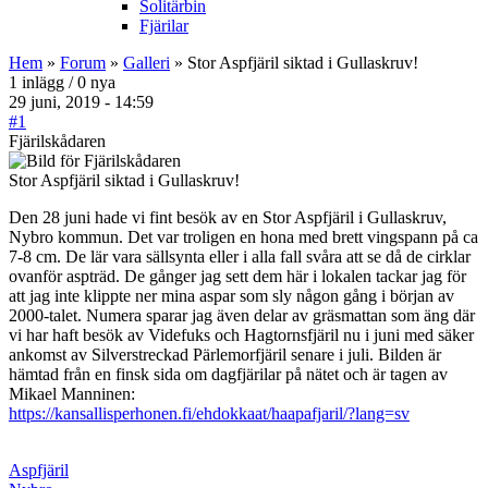
Solitärbin
Fjärilar
Hem
»
Forum
»
Galleri
» Stor Aspfjäril siktad i Gullaskruv!
1 inlägg / 0 nya
29 juni, 2019 - 14:59
#1
Fjärilskådaren
Stor Aspfjäril siktad i Gullaskruv!
Den 28 juni hade vi fint besök av en Stor Aspfjäril i Gullaskruv,
Nybro kommun. Det var troligen en hona med brett vingspann på ca
7-8 cm. De lär vara sällsynta eller i alla fall svåra att se då de cirklar
ovanför aspträd. De gånger jag sett dem här i lokalen tackar jag för
att jag inte klippte ner mina aspar som sly någon gång i början av
2000-talet. Numera sparar jag även delar av gräsmattan som äng där
vi har haft besök av Videfuks och Hagtornsfjäril nu i juni med säker
ankomst av Silverstreckad Pärlemorfjäril senare i juli. Bilden är
hämtad från en finsk sida om dagfjärilar på nätet och är tagen av
Mikael Manninen:
https://kansallisperhonen.fi/ehdokkaat/haapafjaril/?lang=sv
Aspfjäril