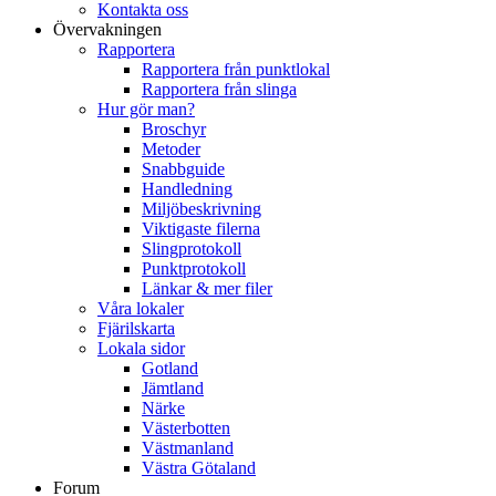
Kontakta oss
Övervakningen
Rapportera
Rapportera från punktlokal
Rapportera från slinga
Hur gör man?
Broschyr
Metoder
Snabbguide
Handledning
Miljöbeskrivning
Viktigaste filerna
Slingprotokoll
Punktprotokoll
Länkar & mer filer
Våra lokaler
Fjärilskarta
Lokala sidor
Gotland
Jämtland
Närke
Västerbotten
Västmanland
Västra Götaland
Forum