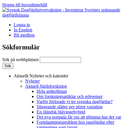
Hoppa till huvudinnehåll
Logga in
In English
Bli medlem
Sökformulär
Sök på webbplatsen
Aktuellt
Nyheter och kalender
Nyheter
Aktuell fjärilsforskning
Hela artikellistan
Om forskningsartiklar och referenser
Varför förlorade vi tre svenska dagfjärilar?
Slingrande slåtter ger större variation
En öländsk blåvingehybrid
Det nya normala får oss att glömma hur det var
Fortplantningsproblem hos rapsfjärilar efter
värmestress som larver