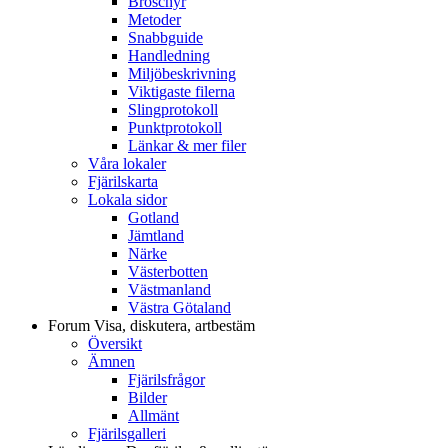
Broschyr
Metoder
Snabbguide
Handledning
Miljöbeskrivning
Viktigaste filerna
Slingprotokoll
Punktprotokoll
Länkar & mer filer
Våra lokaler
Fjärilskarta
Lokala sidor
Gotland
Jämtland
Närke
Västerbotten
Västmanland
Västra Götaland
Forum
Visa, diskutera, artbestäm
Översikt
Ämnen
Fjärilsfrågor
Bilder
Allmänt
Fjärilsgalleri