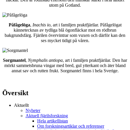
utom på Gotland.
Påfågelöga
,
Inachis io
, art i familjen praktfjärilar. Påfågelögat
kännetecknas av tydliga blå ögonfläckar mot en rödbrun
bakgrundsfärg. Fjärilen övervintrar som vuxen och därför kan den
ses mycket tidigt på våren.
Sorgmantel
,
Nymphalis antiopa
, art i familjen praktfjärilar. Den har
mörkt sammetsbruna vingar med bred, gul ytterkant och äter bland
annat sav och rutten frukt. Sorgmantel finns i hela Sverige.
Översikt
Aktuellt
Nyheter
Aktuell fjärilsforskning
Hela artikellistan
Om forskningsartiklar och referenser