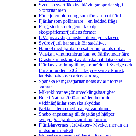
Svenska svartfläckiga blåvingar sprider sig i
Storbritannien
Förskjuten blomning som försvar mot fjäril
Fjärilar som pollinerare – en laddad fråga
Färg, storlek och genetik skiljer
skogspärlemorfjärilens former
UV-ljus avslöjar busksnabbvingens larver
Sydrovfjäril har smak för stadslivet
Handel med fjärilar omsätter miljontals dollar
Vätska i vingmembran kan ge fjärilsvingar färg
Drastisk minskning av danska habitatspecialister
Fjärilars spridning till nya områden i Sverige och
Finland under 120 år
– betydelsen av klimat,
landskapstyp och arters särdrag
Spanska kamgräsfjärilar hotas av allt torrare
somrar
Mikroklimat avgör utvecklingshastighet
Bete i Natura 2000-områden hotar de
väddnätfjärilar som ska skyddas
Nektar – tema med många variationer
Snabb anpassning till dagslängd hjälper
svingelgräsfjärilens spridning norrut
Fjärilslarvernas värdväxter– Mycket mer än en
midsommarbukett
Monarker migrerar söderut allt senare