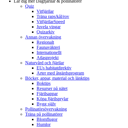
Lär dig mer
Dagfjärilar & pollinatörer
Quiz
Vitfjärilar
Träna raps/kål/rov
VitfjärilarSpeed
Juvela vingar
Quizarkiv
Annan övervakning
Regionalt
Faunaväkteri
Internationellt
Atlasprojekt
Naturvård och fjärilar
EUs habitatdirektiv
Arter med åtgärdsprogram
Böcker, appar, material och länktips
Boktips
Resurser på nätet
Fjärilsappar
Köpa fjärilsprylar
Bygg själv
Pollinatörsövervakning
Träna på pollinatörer
Blomflugor
Humlor