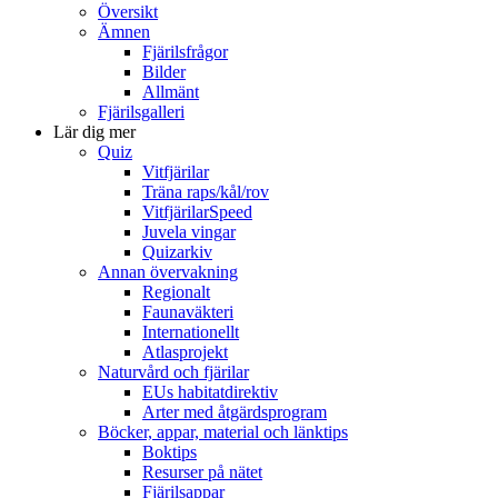
Översikt
Ämnen
Fjärilsfrågor
Bilder
Allmänt
Fjärilsgalleri
Lär dig mer
Quiz
Vitfjärilar
Träna raps/kål/rov
VitfjärilarSpeed
Juvela vingar
Quizarkiv
Annan övervakning
Regionalt
Faunaväkteri
Internationellt
Atlasprojekt
Naturvård och fjärilar
EUs habitatdirektiv
Arter med åtgärdsprogram
Böcker, appar, material och länktips
Boktips
Resurser på nätet
Fjärilsappar