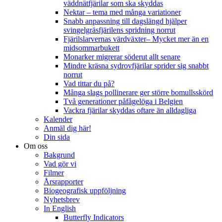
väddnätfjärilar som ska skyddas
Nektar – tema med många variationer
Snabb anpassning till dagslängd hjälper
svingelgräsfjärilens spridning norrut
Fjärilslarvernas värdväxter– Mycket mer än en
midsommarbukett
Monarker migrerar söderut allt senare
Mindre kräsna sydrovfjärilar sprider sig snabbt
norrut
Vad tittar du på?
Många slags pollinerare ger större bomullsskörd
Två generationer påfågelöga i Belgien
Vackra fjärilar skyddas oftare än alldagliga
Kalender
Anmäl dig här!
Din sida
Om oss
Bakgrund
Vad gör vi
Filmer
Årsrapporter
Biogeografisk uppföljning
Nyhetsbrev
In English
Butterfly Indicators