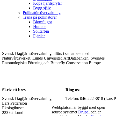
Köpa fjärilsprylar
Bygg själv
Pollinatörsövervakning
Träna på pollinatörer
Blomflugor
Humlor
Solitärbin
Fjärilar
Svensk Dagfjärilsövervakning utförs i samarbete med
Naturvårdsverket, Lunds Universitet, ArtDatabanken, Sveriges
Entomologiska Förening och Butterfly Conservation Europe.
Skriv ett brev
Ring oss
Svensk Dagfjärilsövervakning
Telefon: 046-222 3818 (Lars P
Lars Pettersson
Webbplatsen är byggd med open-
Ekologihuset
source systemet
Drupal
och är
223 62 Lund