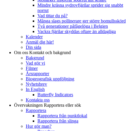
Mindre kräsna sydrovfjärilar sprider sig snabbt
norrut
Vad tittar du på?
Många slags pollinerare ger större bomullsskörd
Två generationer påfågelöga i Belgien
Vackra fjärilar skyddas oftare än alldagliga
Kalender
Anmäl dig här!
Din sida
Om oss
Kontakt och bakgrund
Bakgrund
Vad gör vi
Filmer
Årsrapporter
Biogeografisk uppföljning
Nyhetsbrev
In English
Butterfly Indicators
Kontakta oss
Övervakningen
Rapportera eller sök
Rapportera
Rapportera från punktlokal
Rapportera från slinga
Hur gör man?