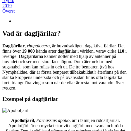
Nybro
2019
Överst
Vad är dagfjärilar?
Dagfjärilar
,
rhopalocera
, är huvudsakligen dagaktiva fjärilar. Det
finns över
19 000
kända arter dagfjärilar i världen, varav cirka
110
i
Sverige. Dagfjärilarna känner dofter med hjälp av antenner på
huvudet och ser med stora facettögon. Dom äter nektar med
sugsnabel, som kan rullas in och ut. De tre benparen (två hos
Nymphalidae, där är första benparet tillbakabildat!) återfinns på den
slanka kroppens undersida och på ovansidan finns ofta färgstarka
brett triangulära vingar som när de vilar är resta mot varandra över
ryggen.
Exempel på dagfjärilar
Apollofjäril
,
Parnassius apollo
, art i familjen riddarfjärilar.
Apollofjäril är en mycket stor vit dagfjäril med svarta och röda
fläckar. Den är rödlistad eftersom den minskar starkt i hela landet