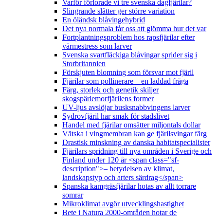
Varför förlorade vi tre svenska dagfjärilar?
Slingrande slåtter ger större variation
En öländsk blåvingehybrid
Det nya normala får oss att glömma hur det var
Fortplantningsproblem hos rapsfjärilar efter
värmestress som larver
Svenska svartfläckiga blåvingar sprider sig i
Storbritannien
Förskjuten blomning som försvar mot fjäril
Fjärilar som pollinerare – en laddad fråga
Färg, storlek och genetik skiljer
skogspärlemorfjärilens former
UV-ljus avslöjar busksnabbvingens larver
Sydrovfjäril har smak för stadslivet
Handel med fjärilar omsätter miljontals dollar
Vätska i vingmembran kan ge fjärilsvingar färg
Drastisk minskning av danska habitatspecialister
Fjärilars spridning till nya områden i Sverige och
Finland under 120 år <span class="sf-
description">– betydelsen av klimat,
landskapstyp och arters särdrag</span>
Spanska kamgräsfjärilar hotas av allt torrare
somrar
Mikroklimat avgör utvecklingshastighet
Bete i Natura 2000-områden hotar de