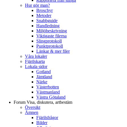
Rapportera från slinga
Hur gör man?
Broschyr
Metoder
Snabbguide
Handledning
Miljöbeskrivning
Viktigaste filerna
Slingprotokoll
Punktprotokoll
Länkar & mer filer
Våra lokaler
Fjärilskarta
Lokala sidor
Gotland
Jämtland
Närke
Västerbotten
Västmanland
Västra Götaland
Forum
Visa, diskutera, artbestäm
Översikt
Ämnen
Fjärilsfrågor
Bilder