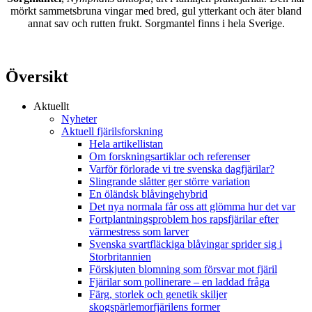
mörkt sammetsbruna vingar med bred, gul ytterkant och äter bland
annat sav och rutten frukt. Sorgmantel finns i hela Sverige.
Översikt
Aktuellt
Nyheter
Aktuell fjärilsforskning
Hela artikellistan
Om forskningsartiklar och referenser
Varför förlorade vi tre svenska dagfjärilar?
Slingrande slåtter ger större variation
En öländsk blåvingehybrid
Det nya normala får oss att glömma hur det var
Fortplantningsproblem hos rapsfjärilar efter
värmestress som larver
Svenska svartfläckiga blåvingar sprider sig i
Storbritannien
Förskjuten blomning som försvar mot fjäril
Fjärilar som pollinerare – en laddad fråga
Färg, storlek och genetik skiljer
skogspärlemorfjärilens former