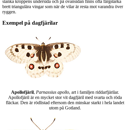
slanka kroppens undersida och på ovansidan finns ofta färgstarka
brett triangulära vingar som när de vilar är resta mot varandra över
ryggen.
Exempel på dagfjärilar
Apollofjäril
,
Parnassius apollo
, art i familjen riddarfjärilar.
Apollofjäril är en mycket stor vit dagfjäril med svarta och röda
fläckar. Den är rödlistad eftersom den minskar starkt i hela landet
utom på Gotland.