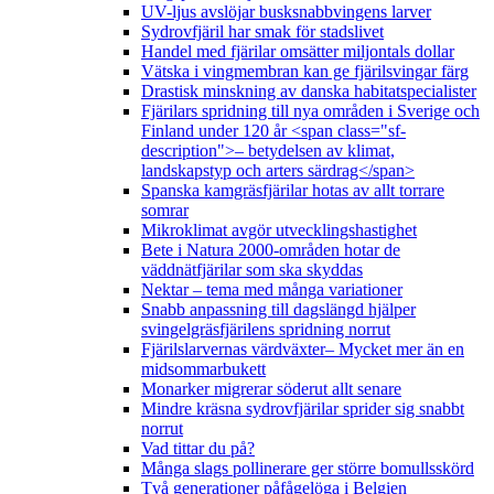
UV-ljus avslöjar busksnabbvingens larver
Sydrovfjäril har smak för stadslivet
Handel med fjärilar omsätter miljontals dollar
Vätska i vingmembran kan ge fjärilsvingar färg
Drastisk minskning av danska habitatspecialister
Fjärilars spridning till nya områden i Sverige och
Finland under 120 år <span class="sf-
description">– betydelsen av klimat,
landskapstyp och arters särdrag</span>
Spanska kamgräsfjärilar hotas av allt torrare
somrar
Mikroklimat avgör utvecklingshastighet
Bete i Natura 2000-områden hotar de
väddnätfjärilar som ska skyddas
Nektar – tema med många variationer
Snabb anpassning till dagslängd hjälper
svingelgräsfjärilens spridning norrut
Fjärilslarvernas värdväxter– Mycket mer än en
midsommarbukett
Monarker migrerar söderut allt senare
Mindre kräsna sydrovfjärilar sprider sig snabbt
norrut
Vad tittar du på?
Många slags pollinerare ger större bomullsskörd
Två generationer påfågelöga i Belgien