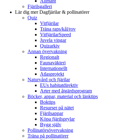
Allmänt
Fjärilsgalleri
Lär dig mer
Dagfjärilar & pollinatörer
Quiz
Vitfjärilar
Träna raps/kål/rov
VitfjärilarSpeed
Juvela vingar
Quizarkiv
Annan övervakning
Regionalt
Faunaväkteri
Internationellt
Atlasprojekt
Naturvård och fjärilar
EUs habitatdirektiv
Arter med åtgärdsprogram
Böcker, appar, material och länktips
Boktips
Resurser på nätet
Fjärilsappar
Köpa fjärilsprylar
Bygg själv
Pollinatörsövervakning
Träna på pollinatörer