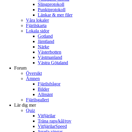
Slingprotokoll
Punktprotokoll
Länkar & mer filer
Våra lokaler
Fjärilskarta
Lokala sidor
Gotland
Jämtland
Närke
Västerbotten
Västmanland
Västra Götaland
Forum
Översikt
Ämnen
Fjärilsfrågor
Bilder
Allmänt
Fjärilsgalleri
Lär dig mer
Quiz
Vitfjärilar
Träna raps/kål/rov
VitfjärilarSpeed
Juvela vingar