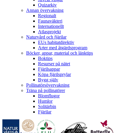
Quizarkiv
Annan övervakning
Regionalt
Faunaväkteri
Internationellt
Atlasprojekt
Naturvård och fjärilar
EUs habitatdirektiv
Arter med åtgärdsprogram
Böcker, appar, material och länktips
Boktips
Resurser på nätet
Fjärilsappar
Köpa fjärilsprylar
Bygg själv
Pollinatörsövervakning
Träna på pollinatörer
Blomflugor
Humlor
Solitärbin
Fjärilar