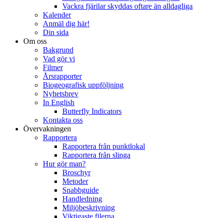
Vackra fjärilar skyddas oftare än alldagliga
Kalender
Anmäl dig här!
Din sida
Om oss
Bakgrund
Vad gör vi
Filmer
Årsrapporter
Biogeografisk uppföljning
Nyhetsbrev
In English
Butterfly Indicators
Kontakta oss
Övervakningen
Rapportera
Rapportera från punktlokal
Rapportera från slinga
Hur gör man?
Broschyr
Metoder
Snabbguide
Handledning
Miljöbeskrivning
Viktigaste filerna