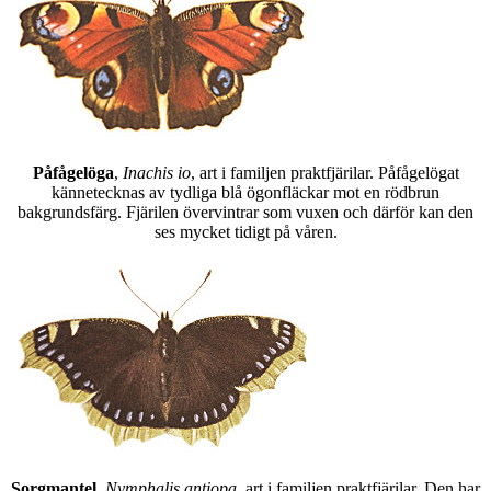
Påfågelöga
,
Inachis io
, art i familjen praktfjärilar. Påfågelögat
kännetecknas av tydliga blå ögonfläckar mot en rödbrun
bakgrundsfärg. Fjärilen övervintrar som vuxen och därför kan den
ses mycket tidigt på våren.
Sorgmantel
,
Nymphalis antiopa
, art i familjen praktfjärilar. Den har