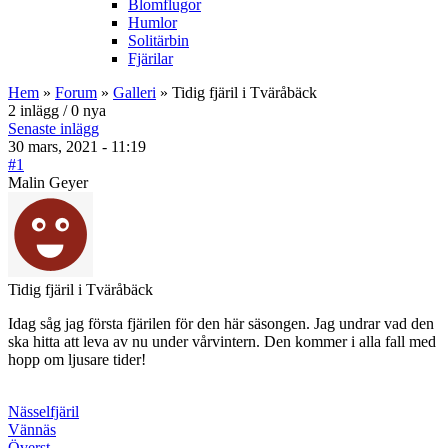
Blomflugor
Humlor
Solitärbin
Fjärilar
Hem
»
Forum
»
Galleri
» Tidig fjäril i Tväråbäck
2 inlägg / 0 nya
Senaste inlägg
30 mars, 2021 - 11:19
#1
Malin Geyer
Tidig fjäril i Tväråbäck
Idag såg jag första fjärilen för den här säsongen. Jag undrar vad den
ska hitta att leva av nu under vårvintern. Den kommer i alla fall med
hopp om ljusare tider!
Nässelfjäril
Vännäs
Överst