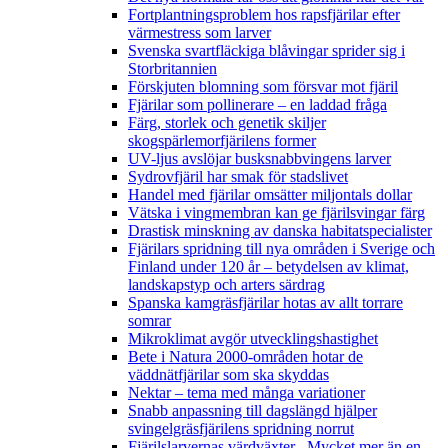
Fortplantningsproblem hos rapsfjärilar efter
värmestress som larver
Svenska svartfläckiga blåvingar sprider sig i
Storbritannien
Förskjuten blomning som försvar mot fjäril
Fjärilar som pollinerare – en laddad fråga
Färg, storlek och genetik skiljer
skogspärlemorfjärilens former
UV-ljus avslöjar busksnabbvingens larver
Sydrovfjäril har smak för stadslivet
Handel med fjärilar omsätter miljontals dollar
Vätska i vingmembran kan ge fjärilsvingar färg
Drastisk minskning av danska habitatspecialister
Fjärilars spridning till nya områden i Sverige och
Finland under 120 år
– betydelsen av klimat,
landskapstyp och arters särdrag
Spanska kamgräsfjärilar hotas av allt torrare
somrar
Mikroklimat avgör utvecklingshastighet
Bete i Natura 2000-områden hotar de
väddnätfjärilar som ska skyddas
Nektar – tema med många variationer
Snabb anpassning till dagslängd hjälper
svingelgräsfjärilens spridning norrut
Fjärilslarvernas värdväxter– Mycket mer än en