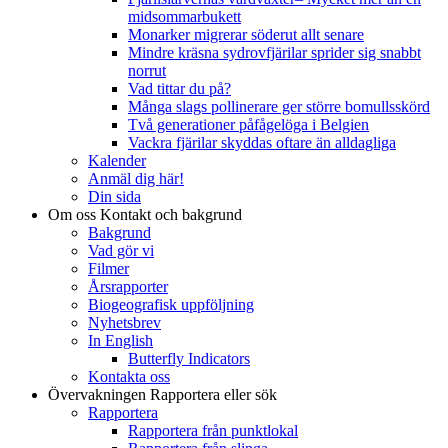
midsommarbukett
Monarker migrerar söderut allt senare
Mindre kräsna sydrovfjärilar sprider sig snabbt
norrut
Vad tittar du på?
Många slags pollinerare ger större bomullsskörd
Två generationer påfågelöga i Belgien
Vackra fjärilar skyddas oftare än alldagliga
Kalender
Anmäl dig här!
Din sida
Om oss
Kontakt och bakgrund
Bakgrund
Vad gör vi
Filmer
Årsrapporter
Biogeografisk uppföljning
Nyhetsbrev
In English
Butterfly Indicators
Kontakta oss
Övervakningen
Rapportera eller sök
Rapportera
Rapportera från punktlokal