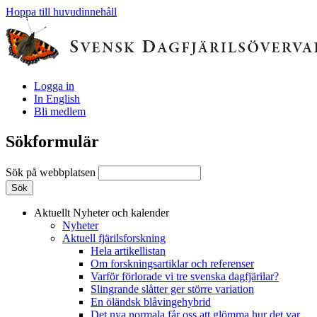
Hoppa till huvudinnehåll
Logga in
In English
Bli medlem
Sökformulär
Sök på webbplatsen
Aktuellt
Nyheter och kalender
Nyheter
Aktuell fjärilsforskning
Hela artikellistan
Om forskningsartiklar och referenser
Varför förlorade vi tre svenska dagfjärilar?
Slingrande slåtter ger större variation
En öländsk blåvingehybrid
Det nya normala får oss att glömma hur det var