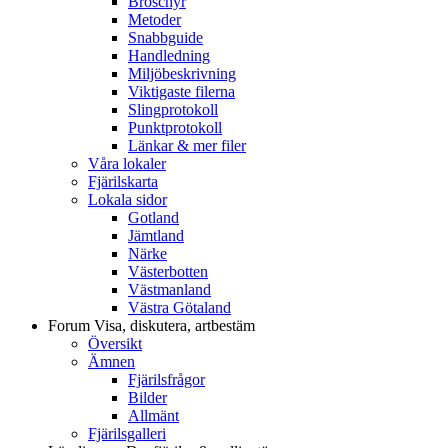
Broschyr
Metoder
Snabbguide
Handledning
Miljöbeskrivning
Viktigaste filerna
Slingprotokoll
Punktprotokoll
Länkar & mer filer
Våra lokaler
Fjärilskarta
Lokala sidor
Gotland
Jämtland
Närke
Västerbotten
Västmanland
Västra Götaland
Forum
Visa, diskutera, artbestäm
Översikt
Ämnen
Fjärilsfrågor
Bilder
Allmänt
Fjärilsgalleri