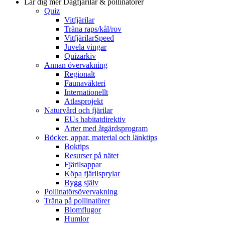
Lär dig mer
Dagfjärilar & pollinatörer
Quiz
Vitfjärilar
Träna raps/kål/rov
VitfjärilarSpeed
Juvela vingar
Quizarkiv
Annan övervakning
Regionalt
Faunaväkteri
Internationellt
Atlasprojekt
Naturvård och fjärilar
EUs habitatdirektiv
Arter med åtgärdsprogram
Böcker, appar, material och länktips
Boktips
Resurser på nätet
Fjärilsappar
Köpa fjärilsprylar
Bygg själv
Pollinatörsövervakning
Träna på pollinatörer
Blomflugor
Humlor