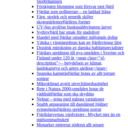
Storbritannien
Förskjuten blomning som försvar mot fjäril
Fjärilar som pollinerare – en laddad fråga
Färg, storlek och genetik skiljer
skogspärlemorfjärilens former
UV-ljus avslöjar busksnabbvingens larver
Sydrovfjäril har smak för stadslivet
Handel med fjärilar omsätter miljontals dollar
Vätska i vingmembran kan ge fjärilsvingar färg
Drastisk minskning av danska habitatspecialister
Fjärilars spridning till nya områden i Sverige och
Finland under 120 år <span class="sf-
description">– betydelsen av klimat,
landskapstyp och arters särdrag</span>
Spanska kamgräsfjärilar hotas av allt torrare
somrar
Mikroklimat avgör utvecklingshastighet
Bete i Natura 2000-områden hotar de
väddnätfjärilar som ska skyddas
Nektar – tema med många variationer
Snabb anpassning till dagslängd hjälper
svingelgräsfjärilens spridning norrut
Fjärilslarvernas värdväxter– Mycket mer än en
midsommarbukett
Monarker migrerar söderut allt senare