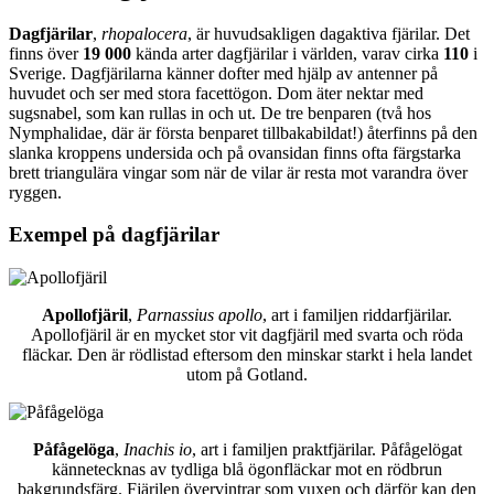
Dagfjärilar
,
rhopalocera
, är huvudsakligen dagaktiva fjärilar. Det
finns över
19 000
kända arter dagfjärilar i världen, varav cirka
110
i
Sverige. Dagfjärilarna känner dofter med hjälp av antenner på
huvudet och ser med stora facettögon. Dom äter nektar med
sugsnabel, som kan rullas in och ut. De tre benparen (två hos
Nymphalidae, där är första benparet tillbakabildat!) återfinns på den
slanka kroppens undersida och på ovansidan finns ofta färgstarka
brett triangulära vingar som när de vilar är resta mot varandra över
ryggen.
Exempel på dagfjärilar
Apollofjäril
,
Parnassius apollo
, art i familjen riddarfjärilar.
Apollofjäril är en mycket stor vit dagfjäril med svarta och röda
fläckar. Den är rödlistad eftersom den minskar starkt i hela landet
utom på Gotland.
Påfågelöga
,
Inachis io
, art i familjen praktfjärilar. Påfågelögat
kännetecknas av tydliga blå ögonfläckar mot en rödbrun
bakgrundsfärg. Fjärilen övervintrar som vuxen och därför kan den