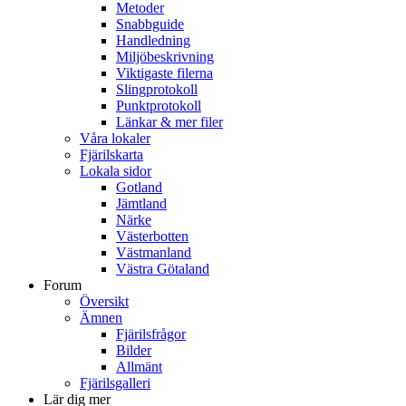
Metoder
Snabbguide
Handledning
Miljöbeskrivning
Viktigaste filerna
Slingprotokoll
Punktprotokoll
Länkar & mer filer
Våra lokaler
Fjärilskarta
Lokala sidor
Gotland
Jämtland
Närke
Västerbotten
Västmanland
Västra Götaland
Forum
Översikt
Ämnen
Fjärilsfrågor
Bilder
Allmänt
Fjärilsgalleri
Lär dig mer