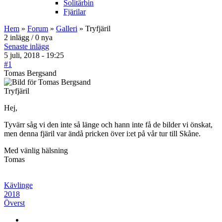
Solitärbin
Fjärilar
Hem
»
Forum
»
Galleri
» Tryfjäril
2 inlägg / 0 nya
Senaste inlägg
5 juli, 2018 - 19:25
#1
Tomas Bergsand
Tryfjäril
Hej,
Tyvärr såg vi den inte så länge och hann inte få de bilder vi önskat,
men denna fjäril var ändå pricken över i:et på vår tur till Skåne.
Med vänlig hälsning
Tomas
Kävlinge
2018
Överst