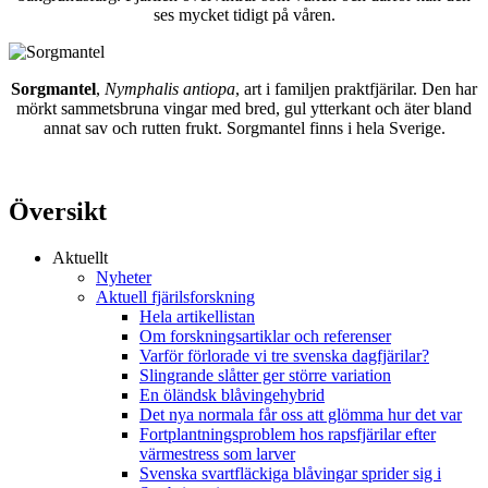
ses mycket tidigt på våren.
Sorgmantel
,
Nymphalis antiopa
, art i familjen praktfjärilar. Den har
mörkt sammetsbruna vingar med bred, gul ytterkant och äter bland
annat sav och rutten frukt. Sorgmantel finns i hela Sverige.
Översikt
Aktuellt
Nyheter
Aktuell fjärilsforskning
Hela artikellistan
Om forskningsartiklar och referenser
Varför förlorade vi tre svenska dagfjärilar?
Slingrande slåtter ger större variation
En öländsk blåvingehybrid
Det nya normala får oss att glömma hur det var
Fortplantningsproblem hos rapsfjärilar efter
värmestress som larver
Svenska svartfläckiga blåvingar sprider sig i