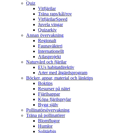
Quiz
Vitfjärilar
Träna raps/kål/rov
VitfjärilarSpeed
Juvela vingar
Quizarkiv
Annan övervakning
Regionalt
Faunaväkteri
Internationellt
Atlasprojekt
Naturvård och fjärilar
EUs habitatdirektiv
Arter med åtgärdsprogram
Böcker, appar, material och länktips
Boktips
Resurser på nätet
Fjärilsappar
Köpa fjärilsprylar
Bygg själv
Pollinatörsövervakning
Träna på pollinatörer
Blomflugor
Humlor
Solitärbin