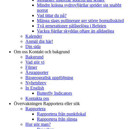
Mindre kräsna sydrovfjärilar sprider sig snabbt
norrut
Vad tittar du på?
Många slags pollinerare ger större bomullsskörd
Två generationer påfågelöga i Belgien
Vackra fjärilar skyddas oftare än alldagliga
Kalender
Anmäl dig här!
Din sida
Om oss
Kontakt och bakgrund
Bakgrund
Vad gör vi
Filmer
Årsrapporter
Biogeografisk uppföljning
Nyhetsbrev
In English
Butterfly Indicators
Kontakta oss
Övervakningen
Rapportera eller sök
Rapportera
Rapportera från punktlokal
Rapportera från slinga
Hur gör man?