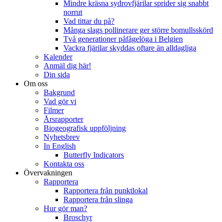
Mindre kräsna sydrovfjärilar sprider sig snabbt
norrut
Vad tittar du på?
Många slags pollinerare ger större bomullsskörd
Två generationer påfågelöga i Belgien
Vackra fjärilar skyddas oftare än alldagliga
Kalender
Anmäl dig här!
Din sida
Om oss
Bakgrund
Vad gör vi
Filmer
Årsrapporter
Biogeografisk uppföljning
Nyhetsbrev
In English
Butterfly Indicators
Kontakta oss
Övervakningen
Rapportera
Rapportera från punktlokal
Rapportera från slinga
Hur gör man?
Broschyr