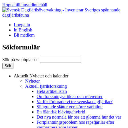
Hoppa till huvudinnehåll
Logga in
In English
Bli medlem
Sökformulär
Sök på webbplatsen
Aktuellt
Nyheter och kalender
Nyheter
Aktuell fjärilsforskning
Hela artikellistan
Om forskningsartiklar och referenser
Varför förlorade vi tre svenska dagfjärilar?
Slingrande slåtter ger större variation
En öländsk blåvingehybrid
Det nya normala får oss att glömma hur det var
Fortplantningsproblem hos rapsfjärilar efter
värmestress som larver