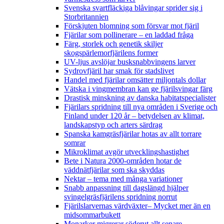
Svenska svartfläckiga blåvingar sprider sig i
Storbritannien
Förskjuten blomning som försvar mot fjäril
Fjärilar som pollinerare – en laddad fråga
Färg, storlek och genetik skiljer
skogspärlemorfjärilens former
UV-ljus avslöjar busksnabbvingens larver
Sydrovfjäril har smak för stadslivet
Handel med fjärilar omsätter miljontals dollar
Vätska i vingmembran kan ge fjärilsvingar färg
Drastisk minskning av danska habitatspecialister
Fjärilars spridning till nya områden i Sverige och
Finland under 120 år
– betydelsen av klimat,
landskapstyp och arters särdrag
Spanska kamgräsfjärilar hotas av allt torrare
somrar
Mikroklimat avgör utvecklingshastighet
Bete i Natura 2000-områden hotar de
väddnätfjärilar som ska skyddas
Nektar – tema med många variationer
Snabb anpassning till dagslängd hjälper
svingelgräsfjärilens spridning norrut
Fjärilslarvernas värdväxter– Mycket mer än en
midsommarbukett
Monarker migrerar söderut allt senare