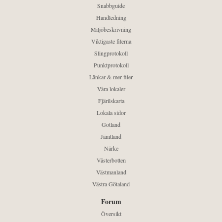
Snabbguide
Handledning
Miljöbeskrivning
Viktigaste filerna
Slingprotokoll
Punktprotokoll
Länkar & mer filer
Våra lokaler
Fjärilskarta
Lokala sidor
Gotland
Jämtland
Närke
Västerbotten
Västmanland
Västra Götaland
Forum
Översikt