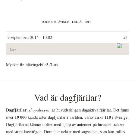
TURKOS BLÅVINGE
LULEÅ
2014
9 september, 2014 - 10:02
#3
lars
Mycket fin blåvingebild! /Lars
Vad är dagfjärilar?
Dagfjärilar
,
rhopalocera
, är huvudsakligen dagaktiva fjärilar. Det finns
19 000
110
över
kända arter dagfjärilar i världen, varav cirka
i Sverige.
Dagfjärilarna känner dofter med hjälp av antenner på huvudet och ser
med stora facettögon. Dom äter nektar med sugsnabel, som kan rullas