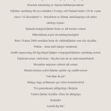
Drastisk minskning av danska habitatspecialister
Fjärilars spridning till nya områden i Sverige och Finland under 120 år <span
class="sf-description">– betydelsen av klimat, landskapstyp och arters
särdrag</span>
Spanska kamgräsfjärilar hotas av allt torrare somrar
Mikroklimat avgör utvecklingshastighet
Bete i Natura 2000-områden hotar de väddnätfjärilar som ska skyddas
Nektar – tema med många variationer
Snabb anpassning till dagslängd hjälper svingelgräsfjärilens spridning norrut
Fjärilslarvernas värdväxter– Mycket mer än en midsommarbukett
Monarker migrerar söderut allt senare
Mindre kräsna sydrovfjärilar sprider sig snabbt norrut
Vad tittar du på?
Många slags pollinerare ger större bomullsskörd
Två generationer påfågelöga i Belgien
Vackra fjärilar skyddas oftare än alldagliga
Kalender
Anmäl dig här!