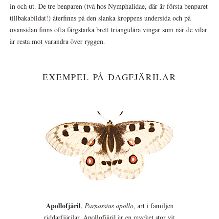
in och ut. De tre benparen (två hos Nymphalidae, där är första benparet
tillbakabildat!) återfinns på den slanka kroppens undersida och på
ovansidan finns ofta färgstarka brett triangulära vingar som när de vilar
är resta mot varandra över ryggen.
EXEMPEL PÅ DAGFJÄRILAR
Apollofjäril
,
Parnassius apollo
, art i familjen
riddarfjärilar. Apollofjäril är en mycket stor vit