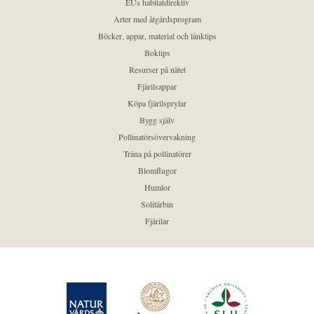
EUs habitatdirektiv
Arter med åtgärdsprogram
Böcker, appar, material och länktips
Boktips
Resurser på nätet
Fjärilsappar
Köpa fjärilsprylar
Bygg själv
Pollinatörsövervakning
Träna på pollinatörer
Blomflugor
Humlor
Solitärbin
Fjärilar