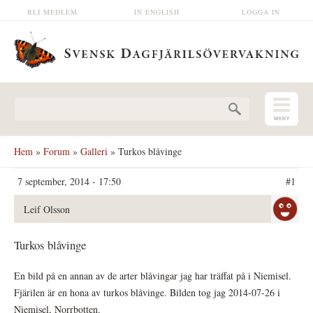
Hoppa till huvudinnehåll
BLI MEDLEM
IN ENGLISH
LOGGA IN
Sökformulär
Hem
»
Forum
»
Galleri
» Turkos blåvinge
7 september, 2014 - 17:50
#1
Leif Olsson
Turkos blåvinge
En bild på en annan av de arter blåvingar jag har träffat på i Niemisel.
Fjärilen är en hona av turkos blåvinge. Bilden tog jag 2014-07-26 i
Niemisel, Norrbotten.