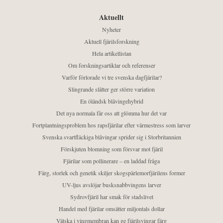
Aktuellt
Nyheter
Aktuell fjärilsforskning
Hela artikellistan
Om forskningsartiklar och referenser
Varför förlorade vi tre svenska dagfjärilar?
Slingrande slåtter ger större variation
En öländsk blåvingehybrid
Det nya normala får oss att glömma hur det var
Fortplantningsproblem hos rapsfjärilar efter värmestress som larver
Svenska svartfläckiga blåvingar sprider sig i Storbritannien
Förskjuten blomning som försvar mot fjäril
Fjärilar som pollinerare – en laddad fråga
Färg, storlek och genetik skiljer skogspärlemorfjärilens former
UV-ljus avslöjar busksnabbvingens larver
Sydrovfjäril har smak för stadslivet
Handel med fjärilar omsätter miljontals dollar
Vätska i vingmembran kan ge fjärilsvingar färg