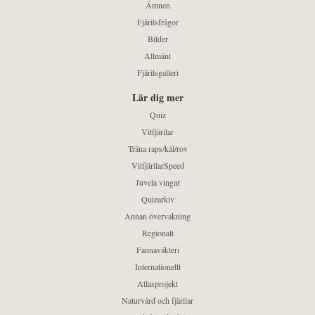
Ämnen
Fjärilsfrågor
Bilder
Allmänt
Fjärilsgalleri
Lär dig mer
Quiz
Vitfjärilar
Träna raps/kål/rov
VitfjärilarSpeed
Juvela vingar
Quizarkiv
Annan övervakning
Regionalt
Faunaväkteri
Internationellt
Atlasprojekt
Naturvård och fjärilar