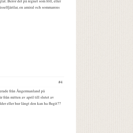
tat. Beror det på regnet som föll, eller
 nässelfjärilar, en amiral och sommarens
#4
rterade från Ångermanland på
 från mitten av april till slutet av
der eller hur långt den kan ha flugit??