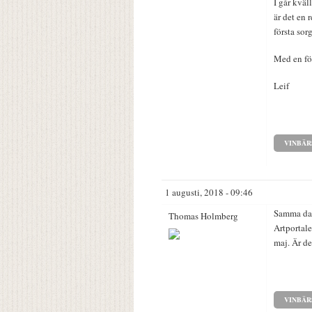
I går kväl
är det en 
första sor
Med en fö
Leif
VINBÄR
1 augusti, 2018 - 09:46
Samma dag
Thomas Holmberg
Artportale
maj. Är de
VINBÄR