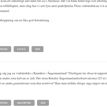
l kom ett ordentligt åskväder till oss i Niemisel. Det var både behövligt och efterläng
ren tillfällighet, men idag har vi sett fyra arter praktfjärilar. Flera vinbärsfuksar, två
gmantel.
rhoppning om en lika god fortsättning
SFUKS
LULEÅ
2018
 såg jag en vinbärsfuks i Kramfors i Ångermanland! Ytterligare tre obsar är rappo
n under sista halvan av juli. Det stora flertalet Ångermanlandsobservationer (25 st) är
t en andra generationer som drar norröver? Kan man utifrån slitage säga något om ål
SFUKS
KRAMFORS
2018