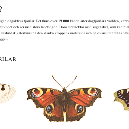
?
19 000
igen dagaktiva fjärilar. Det finns över
kända arter dagfjärilar i världen, vara
huvudet och ser med stora facettögon. Dom äter nektar med sugsnabel, som kan rulla
bakabildat!) återfinns på den slanka kroppens undersida och på ovansidan finns ofta 
yggen.
RILAR