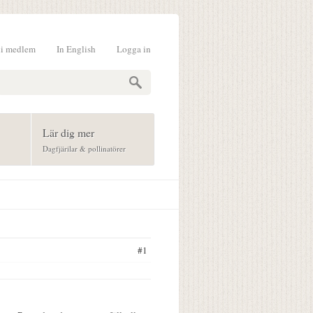
li medlem
In English
Logga in
formulär
Lär dig mer
Dagfjärilar & pollinatörer
#1