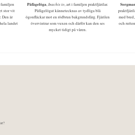
Påfågelöga
Sorgman
 i familjen
,
Inachis io
, art i familjen praktfjärilar.
t stor vit
Påfågelögat kännetecknas av tydliga blå
praktfjäri
r. Den är
ögonfläckar mot en rödbrun bakgrundsfärg. Fjärilen
med bred,
 hela landet
övervintrar som vuxen och därför kan den ses
och rutten
mycket tidigt på våren.
lar?