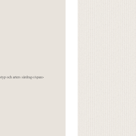
pstyp och arters särdrag</span>