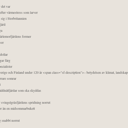
 det var
efter värmestress som larver
sig i Storbritannien
äril
ga
pärlemorfjärilens former
ver
dollar
gar färg
ecialister
 Sverige och Finland under 120 år <span class="sf-description">– betydelsen av klimat, landska
orrare somrar
t
äddnätfjärilar som ska skyddas
 svingelgräsfjärilens spridning norrut
mer än en midsommarbukett
g snabbt norrut