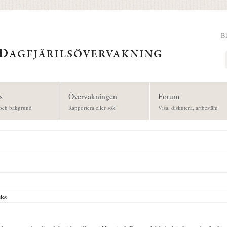
B
Sök
s
Övervakningen
Forum
och bakgrund
Rapportera eller sök
Visa, diskutera, artbestäm
uks