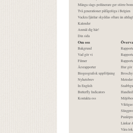
Många slags pollinerare ger större bom
Två generationer påfågelöga i Belgien
Vackra fjärilar skyddas oftare än alldag
Kalender
Anmäl dig här!
Din sida
Om oss
Överva
Bakgrund
Rapport
Vad gör vi
Rapporte
Filmer
Rapporte
Årsrapporter
Hur gör
Biogeografisk uppföljning
Broschy
Nyhetsbrev
Metoder
In English
Snabbgu
Butterfly Indicators
Handled
Kontakta oss
Miljöbes
Viktigast
Slingpro
Punktpro
Länkar &
Våra lok