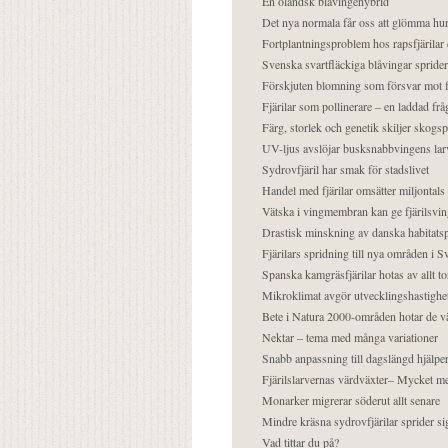
En öländsk blåvingehybrid
Det nya normala får oss att glömma hur
Fortplantningsproblem hos rapsfjärilar 
Svenska svartfläckiga blåvingar sprider 
Förskjuten blomning som försvar mot fj
Fjärilar som pollinerare – en laddad frå
Färg, storlek och genetik skiljer skogs
UV-ljus avslöjar busksnabbvingens lar
Sydrovfjäril har smak för stadslivet
Handel med fjärilar omsätter miljontals 
Vätska i vingmembran kan ge fjärilsvin
Drastisk minskning av danska habitatsp
Fjärilars spridning till nya områden i
Spanska kamgräsfjärilar hotas av allt t
Mikroklimat avgör utvecklingshastighe
Bete i Natura 2000-områden hotar de v
Nektar – tema med många variationer
Snabb anpassning till dagslängd hjälper
Fjärilslarvernas värdväxter– Mycket 
Monarker migrerar söderut allt senare
Mindre kräsna sydrovfjärilar sprider si
Vad tittar du på?