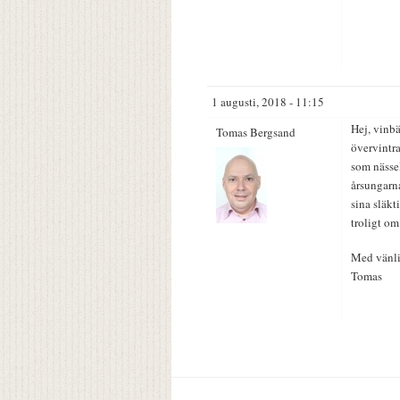
1 augusti, 2018 - 11:15
Hej, vinbä
Tomas Bergsand
övervintra
som nässel
årsungarna
sina släkt
troligt om
Med vänli
Tomas