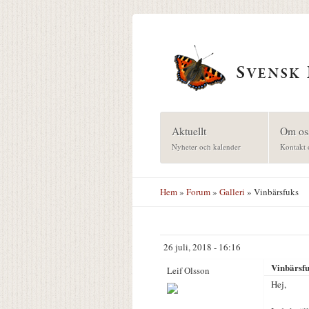
Hoppa till huvudinnehåll
Aktuellt
Om os
Nyheter och kalender
Kontakt 
Hem
»
Forum
»
Galleri
» Vinbärsfuks
26 juli, 2018 - 16:16
Vinbärsf
Leif Olsson
Hej,