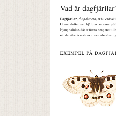
Vad är dagfjärilar
Dagfjärilar
,
rhopalocera
, är huvudsakl
känner dofter med hjälp av antenner på 
Nymphalidae, där är första benparet till
när de vilar är resta mot varandra över r
EXEMPEL PÅ DAGFJÄ