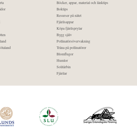
rta
Böcker, appar, material och länktips
idor
Boktips
Resurser på nätet
d
Fjärilsappar
Köpa fjärilsprylar
tten
Bygg själv
land
Pollinatörsövervakning
ötaland
Träna på pollinatörer
Blomflugor
Humlor
Solitärbin
Fjärilar