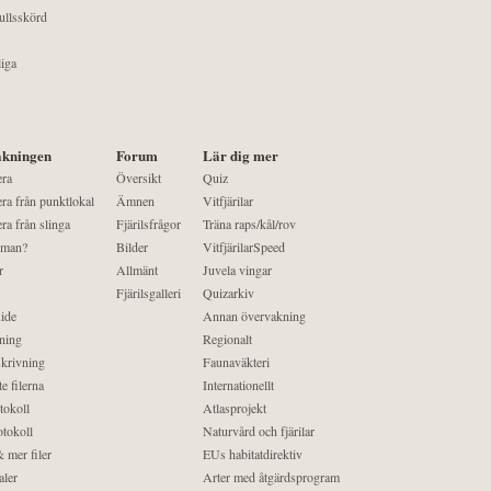
ullsskörd
liga
kningen
Forum
Lär dig mer
era
Översikt
Quiz
ra från punktlokal
Ämnen
Vitfjärilar
ra från slinga
Fjärilsfrågor
Träna raps/kål/rov
 man?
Bilder
VitfjärilarSpeed
r
Allmänt
Juvela vingar
Fjärilsgalleri
Quizarkiv
ide
Annan övervakning
ning
Regionalt
krivning
Faunaväkteri
e filerna
Internationellt
tokoll
Atlasprojekt
tokoll
Naturvård och fjärilar
 mer filer
EUs habitatdirektiv
aler
Arter med åtgärdsprogram