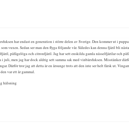
rsfuksen har endast en generation i större delen av Sverige. Den kommer ut i puppan
 som vuxen. Sedan ser man den flyga följande vår. Således kan denna fjäril bli näs
fjäril, påfågelöga och citronfjäril. Jag har sett enskilda gamla nässelfjärilar och p
 i juli, men jag har dock aldrig sett samma sak med vinbärsfuksen. Misstänker därfö
ingar. Därför tror jag att detta är en årsunge trots att den inte ser helt färsk ut. Vinga
 den var ett år gammal.
g hälsning