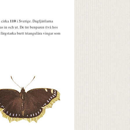
110
v cirka
i Sverige. Dagfjärilarna
s in och ut. De tre benparen (två hos
färgstarka brett triangulära vingar som