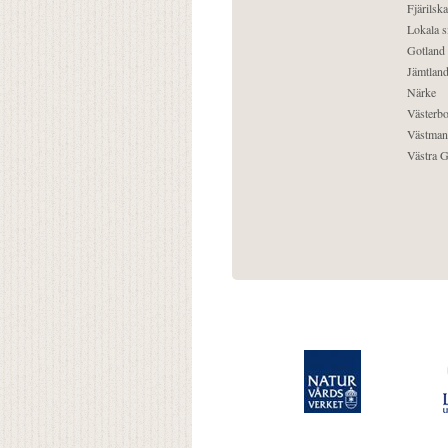
Fjärilska
Lokala s
Gotland
Jämtlan
Närke
Västerbo
Västman
Västra G