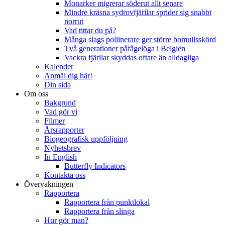
Monarker migrerar söderut allt senare
Mindre kräsna sydrovfjärilar sprider sig snabbt
norrut
Vad tittar du på?
Många slags pollinerare ger större bomullsskörd
Två generationer påfågelöga i Belgien
Vackra fjärilar skyddas oftare än alldagliga
Kalender
Anmäl dig här!
Din sida
Om oss
Bakgrund
Vad gör vi
Filmer
Årsrapporter
Biogeografisk uppföljning
Nyhetsbrev
In English
Butterfly Indicators
Kontakta oss
Övervakningen
Rapportera
Rapportera från punktlokal
Rapportera från slinga
Hur gör man?