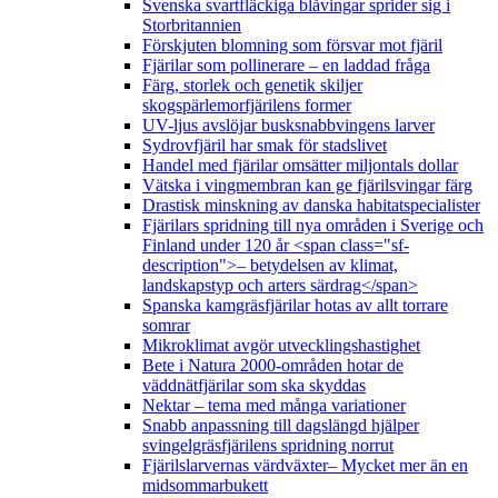
Svenska svartfläckiga blåvingar sprider sig i
Storbritannien
Förskjuten blomning som försvar mot fjäril
Fjärilar som pollinerare – en laddad fråga
Färg, storlek och genetik skiljer
skogspärlemorfjärilens former
UV-ljus avslöjar busksnabbvingens larver
Sydrovfjäril har smak för stadslivet
Handel med fjärilar omsätter miljontals dollar
Vätska i vingmembran kan ge fjärilsvingar färg
Drastisk minskning av danska habitatspecialister
Fjärilars spridning till nya områden i Sverige och
Finland under 120 år <span class="sf-
description">– betydelsen av klimat,
landskapstyp och arters särdrag</span>
Spanska kamgräsfjärilar hotas av allt torrare
somrar
Mikroklimat avgör utvecklingshastighet
Bete i Natura 2000-områden hotar de
väddnätfjärilar som ska skyddas
Nektar – tema med många variationer
Snabb anpassning till dagslängd hjälper
svingelgräsfjärilens spridning norrut
Fjärilslarvernas värdväxter– Mycket mer än en
midsommarbukett