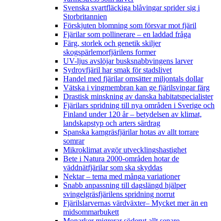
Svenska svartfläckiga blåvingar sprider sig i
Storbritannien
Förskjuten blomning som försvar mot fjäril
Fjärilar som pollinerare – en laddad fråga
Färg, storlek och genetik skiljer
skogspärlemorfjärilens former
UV-ljus avslöjar busksnabbvingens larver
Sydrovfjäril har smak för stadslivet
Handel med fjärilar omsätter miljontals dollar
Vätska i vingmembran kan ge fjärilsvingar färg
Drastisk minskning av danska habitatspecialister
Fjärilars spridning till nya områden i Sverige och
Finland under 120 år
– betydelsen av klimat,
landskapstyp och arters särdrag
Spanska kamgräsfjärilar hotas av allt torrare
somrar
Mikroklimat avgör utvecklingshastighet
Bete i Natura 2000-områden hotar de
väddnätfjärilar som ska skyddas
Nektar – tema med många variationer
Snabb anpassning till dagslängd hjälper
svingelgräsfjärilens spridning norrut
Fjärilslarvernas värdväxter– Mycket mer än en
midsommarbukett
Monarker migrerar söderut allt senare