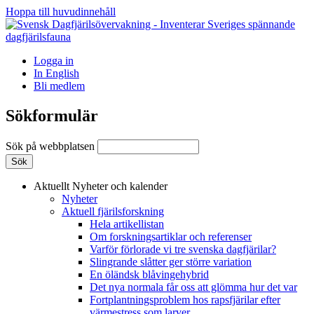
Hoppa till huvudinnehåll
Logga in
In English
Bli medlem
Sökformulär
Sök på webbplatsen
Aktuellt
Nyheter och kalender
Nyheter
Aktuell fjärilsforskning
Hela artikellistan
Om forskningsartiklar och referenser
Varför förlorade vi tre svenska dagfjärilar?
Slingrande slåtter ger större variation
En öländsk blåvingehybrid
Det nya normala får oss att glömma hur det var
Fortplantningsproblem hos rapsfjärilar efter
värmestress som larver