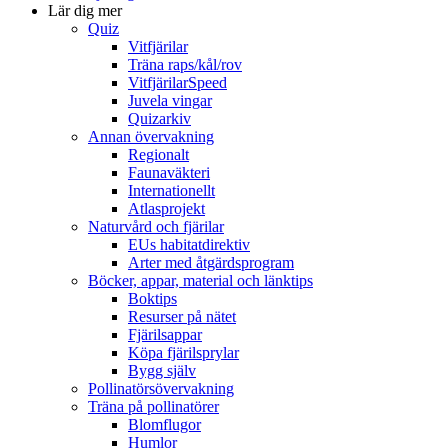
Lär dig mer
Quiz
Vitfjärilar
Träna raps/kål/rov
VitfjärilarSpeed
Juvela vingar
Quizarkiv
Annan övervakning
Regionalt
Faunaväkteri
Internationellt
Atlasprojekt
Naturvård och fjärilar
EUs habitatdirektiv
Arter med åtgärdsprogram
Böcker, appar, material och länktips
Boktips
Resurser på nätet
Fjärilsappar
Köpa fjärilsprylar
Bygg själv
Pollinatörsövervakning
Träna på pollinatörer
Blomflugor
Humlor