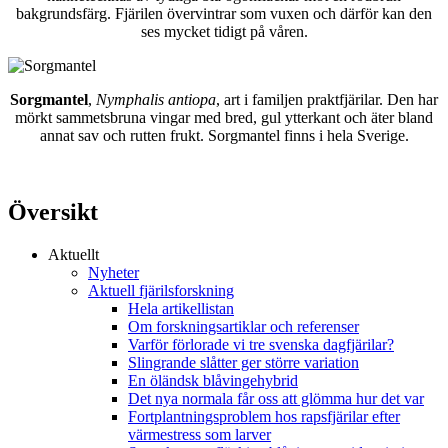
bakgrundsfärg. Fjärilen övervintrar som vuxen och därför kan den
ses mycket tidigt på våren.
Sorgmantel
,
Nymphalis antiopa
, art i familjen praktfjärilar. Den har
mörkt sammetsbruna vingar med bred, gul ytterkant och äter bland
annat sav och rutten frukt. Sorgmantel finns i hela Sverige.
Översikt
Aktuellt
Nyheter
Aktuell fjärilsforskning
Hela artikellistan
Om forskningsartiklar och referenser
Varför förlorade vi tre svenska dagfjärilar?
Slingrande slåtter ger större variation
En öländsk blåvingehybrid
Det nya normala får oss att glömma hur det var
Fortplantningsproblem hos rapsfjärilar efter
värmestress som larver