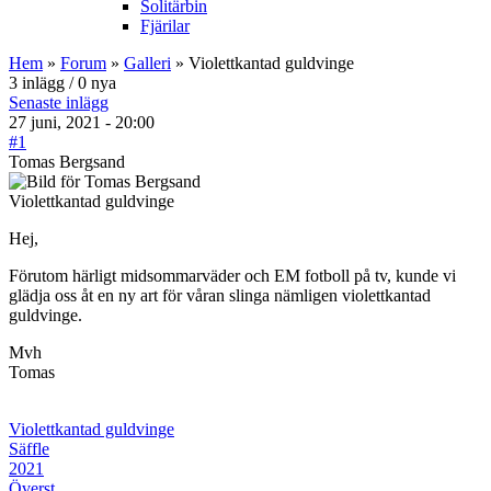
Solitärbin
Fjärilar
Hem
»
Forum
»
Galleri
» Violettkantad guldvinge
3 inlägg / 0 nya
Senaste inlägg
27 juni, 2021 - 20:00
#1
Tomas Bergsand
Violettkantad guldvinge
Hej,
Förutom härligt midsommarväder och EM fotboll på tv, kunde vi
glädja oss åt en ny art för våran slinga nämligen violettkantad
guldvinge.
Mvh
Tomas
Violettkantad guldvinge
Säffle
2021
Överst