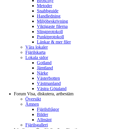
Broschyr
Metoder
Snabbguide
Handledning
Miljöbeskrivning
Viktigaste filerna
Slingprotokoll
Punktprotokoll
Länkar & mer filer
Våra lokaler
Fjärilskarta
Lokala sidor
Gotland
Jämtland
Närke
Västerbotten
Västmanland
Västra Götaland
Forum
Visa, diskutera, artbestäm
Översikt
Ämnen
Fjärilsfrågor
Bilder
Allmänt
Fjärilsgalleri