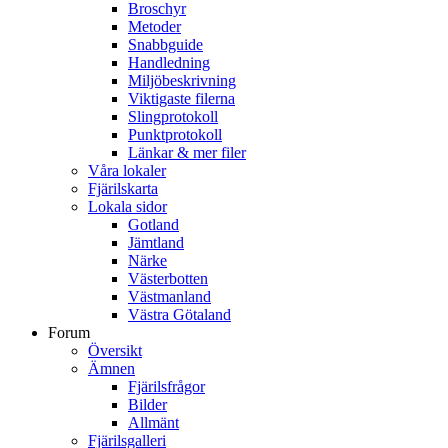
Broschyr
Metoder
Snabbguide
Handledning
Miljöbeskrivning
Viktigaste filerna
Slingprotokoll
Punktprotokoll
Länkar & mer filer
Våra lokaler
Fjärilskarta
Lokala sidor
Gotland
Jämtland
Närke
Västerbotten
Västmanland
Västra Götaland
Forum
Översikt
Ämnen
Fjärilsfrågor
Bilder
Allmänt
Fjärilsgalleri