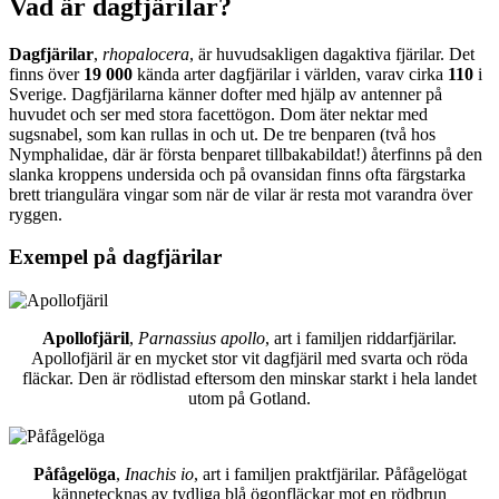
Vad är dagfjärilar?
Dagfjärilar
,
rhopalocera
, är huvudsakligen dagaktiva fjärilar. Det
finns över
19 000
kända arter dagfjärilar i världen, varav cirka
110
i
Sverige. Dagfjärilarna känner dofter med hjälp av antenner på
huvudet och ser med stora facettögon. Dom äter nektar med
sugsnabel, som kan rullas in och ut. De tre benparen (två hos
Nymphalidae, där är första benparet tillbakabildat!) återfinns på den
slanka kroppens undersida och på ovansidan finns ofta färgstarka
brett triangulära vingar som när de vilar är resta mot varandra över
ryggen.
Exempel på dagfjärilar
Apollofjäril
,
Parnassius apollo
, art i familjen riddarfjärilar.
Apollofjäril är en mycket stor vit dagfjäril med svarta och röda
fläckar. Den är rödlistad eftersom den minskar starkt i hela landet
utom på Gotland.
Påfågelöga
,
Inachis io
, art i familjen praktfjärilar. Påfågelögat
kännetecknas av tydliga blå ögonfläckar mot en rödbrun