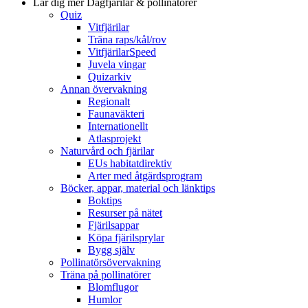
Lär dig mer
Dagfjärilar & pollinatörer
Quiz
Vitfjärilar
Träna raps/kål/rov
VitfjärilarSpeed
Juvela vingar
Quizarkiv
Annan övervakning
Regionalt
Faunaväkteri
Internationellt
Atlasprojekt
Naturvård och fjärilar
EUs habitatdirektiv
Arter med åtgärdsprogram
Böcker, appar, material och länktips
Boktips
Resurser på nätet
Fjärilsappar
Köpa fjärilsprylar
Bygg själv
Pollinatörsövervakning
Träna på pollinatörer
Blomflugor
Humlor