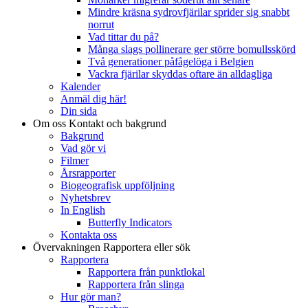
Mindre kräsna sydrovfjärilar sprider sig snabbt
norrut
Vad tittar du på?
Många slags pollinerare ger större bomullsskörd
Två generationer påfågelöga i Belgien
Vackra fjärilar skyddas oftare än alldagliga
Kalender
Anmäl dig här!
Din sida
Om oss
Kontakt och bakgrund
Bakgrund
Vad gör vi
Filmer
Årsrapporter
Biogeografisk uppföljning
Nyhetsbrev
In English
Butterfly Indicators
Kontakta oss
Övervakningen
Rapportera eller sök
Rapportera
Rapportera från punktlokal
Rapportera från slinga
Hur gör man?