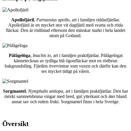
Apollofjäril
,
Parnassius apollo
, art i familjen riddarfjärilar.
Apollofjäril är en mycket stor vit dagfjäril med svarta och röda
fläckar. Den är rödlistad eftersom den minskar starkt i hela landet
utom på Gotland.
Påfågelöga
,
Inachis io
, art i familjen praktfjärilar. Påfågelögat
kännetecknas av tydliga blå ögonfläckar mot en rödbrun
bakgrundsfärg. Fjärilen övervintrar som vuxen och därför kan den
ses mycket tidigt på våren.
Sorgmantel
,
Nymphalis antiopa
, art i familjen praktfjärilar. Den har
mörkt sammetsbruna vingar med bred, gul ytterkant och äter bland
annat sav och rutten frukt. Sorgmantel finns i hela Sverige.
Översikt