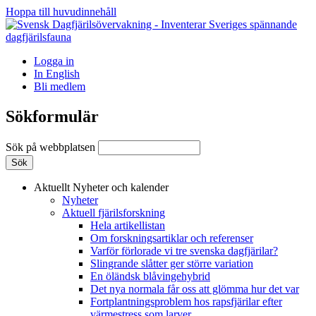
Hoppa till huvudinnehåll
Logga in
In English
Bli medlem
Sökformulär
Sök på webbplatsen
Aktuellt
Nyheter och kalender
Nyheter
Aktuell fjärilsforskning
Hela artikellistan
Om forskningsartiklar och referenser
Varför förlorade vi tre svenska dagfjärilar?
Slingrande slåtter ger större variation
En öländsk blåvingehybrid
Det nya normala får oss att glömma hur det var
Fortplantningsproblem hos rapsfjärilar efter
värmestress som larver