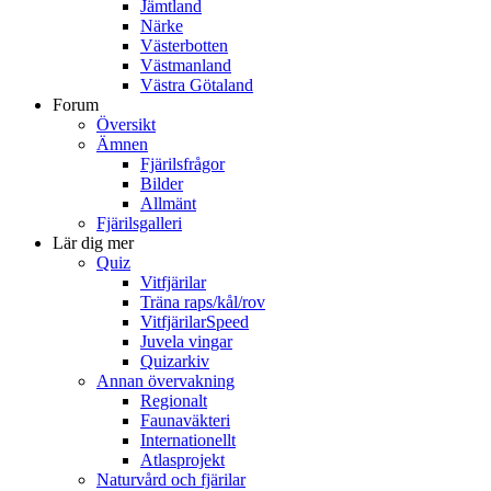
Jämtland
Närke
Västerbotten
Västmanland
Västra Götaland
Forum
Översikt
Ämnen
Fjärilsfrågor
Bilder
Allmänt
Fjärilsgalleri
Lär dig mer
Quiz
Vitfjärilar
Träna raps/kål/rov
VitfjärilarSpeed
Juvela vingar
Quizarkiv
Annan övervakning
Regionalt
Faunaväkteri
Internationellt
Atlasprojekt
Naturvård och fjärilar