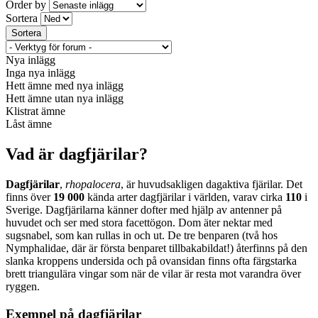
Order by
Sortera
Nya inlägg
Inga nya inlägg
Hett ämne med nya inlägg
Hett ämne utan nya inlägg
Klistrat ämne
Låst ämne
Vad är dagfjärilar?
Dagfjärilar
,
rhopalocera
, är huvudsakligen dagaktiva fjärilar. Det
finns över
19 000
kända arter dagfjärilar i världen, varav cirka
110
i
Sverige. Dagfjärilarna känner dofter med hjälp av antenner på
huvudet och ser med stora facettögon. Dom äter nektar med
sugsnabel, som kan rullas in och ut. De tre benparen (två hos
Nymphalidae, där är första benparet tillbakabildat!) återfinns på den
slanka kroppens undersida och på ovansidan finns ofta färgstarka
brett triangulära vingar som när de vilar är resta mot varandra över
ryggen.
Exempel på dagfjärilar