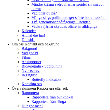
Mindre kräsna sydrovfjärilar sprider sig snabbt
norrut
Vad tittar du på?
Många slags pollinerare ger större bomullsskörd
Två generationer påfågelöga i Belgien
Vackra fjärilar skyddas oftare än alldagliga
Kalender
Anmäl dig här!
Din sida
Om oss
Kontakt och bakgrund
Bakgrund
Vad gör vi
Filmer
Årsrapporter
Biogeografisk uppföljning
Nyhetsbrev
In English
Butterfly Indicators
Kontakta oss
Övervakningen
Rapportera eller sök
Rapportera
Rapportera från punktlokal
Rapportera från slinga
Hur gör man?