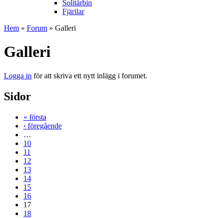
Solitärbin
Fjärilar
Hem
»
Forum
» Galleri
Galleri
Logga in
för att skriva ett nytt inlägg i forumet.
Sidor
« första
‹ föregående
…
10
11
12
13
14
15
16
17
18