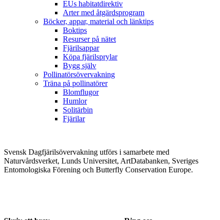
EUs habitatdirektiv
Arter med åtgärdsprogram
Böcker, appar, material och länktips
Boktips
Resurser på nätet
Fjärilsappar
Köpa fjärilsprylar
Bygg själv
Pollinatörsövervakning
Träna på pollinatörer
Blomflugor
Humlor
Solitärbin
Fjärilar
Svensk Dagfjärilsövervakning utförs i samarbete med
Naturvårdsverket, Lunds Universitet, ArtDatabanken, Sveriges
Entomologiska Förening och Butterfly Conservation Europe.