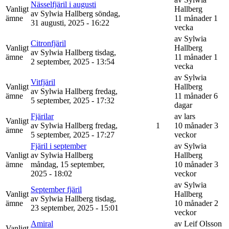
Nässelfjäril i augusti
Vanligt
Hallberg
av
Sylwia Hallberg
söndag,
ämne
11 månader 1
31 augusti, 2025 - 16:22
vecka
av
Sylwia
Citronfjäril
Vanligt
Hallberg
av
Sylwia Hallberg
tisdag,
ämne
11 månader 1
2 september, 2025 - 13:54
vecka
av
Sylwia
Vitfjäril
Vanligt
Hallberg
av
Sylwia Hallberg
fredag,
ämne
11 månader 6
5 september, 2025 - 17:32
dagar
Fjärilar
av
lars
Vanligt
av
Sylwia Hallberg
fredag,
1
10 månader 3
ämne
5 september, 2025 - 17:27
veckor
Fjäril i september
av
Sylwia
Vanligt
av
Sylwia Hallberg
Hallberg
ämne
måndag, 15 september,
10 månader 3
2025 - 18:02
veckor
av
Sylwia
September fjäril
Vanligt
Hallberg
av
Sylwia Hallberg
tisdag,
ämne
10 månader 2
23 september, 2025 - 15:01
veckor
Amiral
av
Leif Olsson
Vanligt