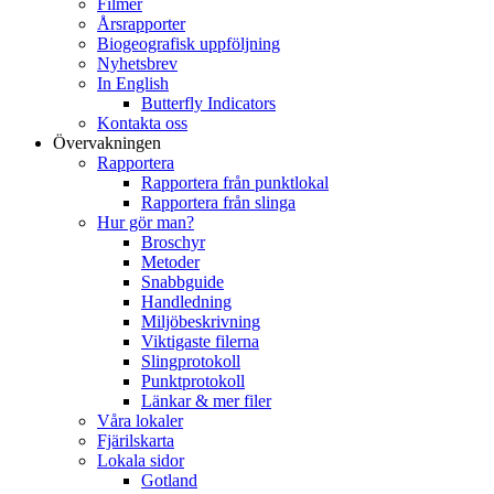
Filmer
Årsrapporter
Biogeografisk uppföljning
Nyhetsbrev
In English
Butterfly Indicators
Kontakta oss
Övervakningen
Rapportera
Rapportera från punktlokal
Rapportera från slinga
Hur gör man?
Broschyr
Metoder
Snabbguide
Handledning
Miljöbeskrivning
Viktigaste filerna
Slingprotokoll
Punktprotokoll
Länkar & mer filer
Våra lokaler
Fjärilskarta
Lokala sidor
Gotland