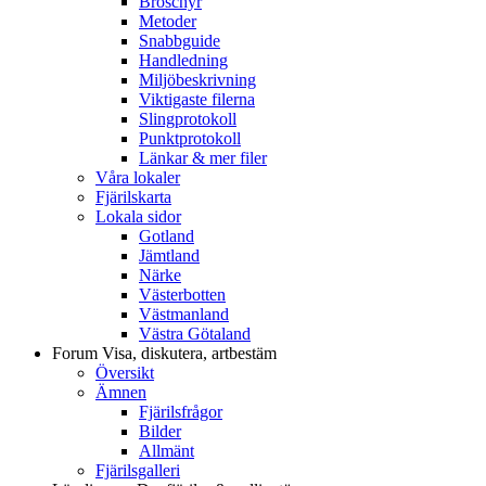
Broschyr
Metoder
Snabbguide
Handledning
Miljöbeskrivning
Viktigaste filerna
Slingprotokoll
Punktprotokoll
Länkar & mer filer
Våra lokaler
Fjärilskarta
Lokala sidor
Gotland
Jämtland
Närke
Västerbotten
Västmanland
Västra Götaland
Forum
Visa, diskutera, artbestäm
Översikt
Ämnen
Fjärilsfrågor
Bilder
Allmänt
Fjärilsgalleri