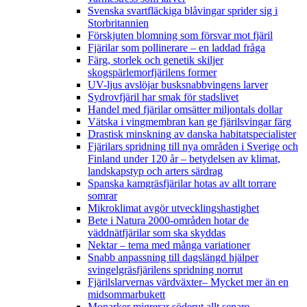
Svenska svartfläckiga blåvingar sprider sig i
Storbritannien
Förskjuten blomning som försvar mot fjäril
Fjärilar som pollinerare – en laddad fråga
Färg, storlek och genetik skiljer
skogspärlemorfjärilens former
UV-ljus avslöjar busksnabbvingens larver
Sydrovfjäril har smak för stadslivet
Handel med fjärilar omsätter miljontals dollar
Vätska i vingmembran kan ge fjärilsvingar färg
Drastisk minskning av danska habitatspecialister
Fjärilars spridning till nya områden i Sverige och
Finland under 120 år
– betydelsen av klimat,
landskapstyp och arters särdrag
Spanska kamgräsfjärilar hotas av allt torrare
somrar
Mikroklimat avgör utvecklingshastighet
Bete i Natura 2000-områden hotar de
väddnätfjärilar som ska skyddas
Nektar – tema med många variationer
Snabb anpassning till dagslängd hjälper
svingelgräsfjärilens spridning norrut
Fjärilslarvernas värdväxter– Mycket mer än en
midsommarbukett
Monarker migrerar söderut allt senare