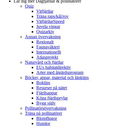
Lär dig mer
Dagfjärilar & pollinatörer
Quiz
Vitfjärilar
Träna raps/kål/rov
VitfjärilarSpeed
Juvela vingar
Quizarkiv
Annan övervakning
Regionalt
Faunaväkteri
Internationellt
Atlasprojekt
Naturvård och fjärilar
EUs habitatdirektiv
Arter med åtgärdsprogram
Böcker, appar, material och länktips
Boktips
Resurser på nätet
Fjärilsappar
Köpa fjärilsprylar
Bygg själv
Pollinatörsövervakning
Träna på pollinatörer
Blomflugor
Humlor