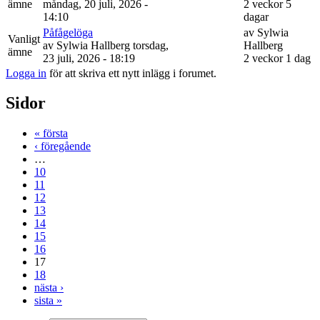
ämne
måndag, 20 juli, 2026 -
2 veckor 5
14:10
dagar
Påfågelöga
av
Sylwia
Vanligt
av
Sylwia Hallberg
torsdag,
Hallberg
ämne
23 juli, 2026 - 18:19
2 veckor 1 dag
Logga in
för att skriva ett nytt inlägg i forumet.
Sidor
« första
‹ föregående
…
10
11
12
13
14
15
16
17
18
nästa ›
sista »