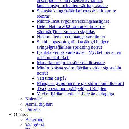
description">– betydelsen av klimat,
landskapstyp och arters särdrag</span>
Spanska kamgräsfjärilar hotas av allt torrare
somrar
Mikroklimat avgör utvecklingshastighet
Bete i Natura 2000-områden hotar de
väddnätfjärilar som ska skyddas
Nektar – tema med många variationer
Snabb anpassning till dagslängd hjälper
svingelgräsfjärilens spridning norrut
Fjärilslarvernas värdväxter– Mycket mer än en
midsommarbukett
Monarker migrerar söderut allt senare
Mindre kräsna sydrovfjärilar sprider sig snabbt
norrut
Vad tittar du på?
Många slags pollinerare ger större bomullsskörd
Två generationer påfågelöga i Belgien
Vackra fjärilar skyddas oftare än alldagliga
Kalender
Anmäl dig här!
Din sida
Om oss
Bakgrund
Vad gör vi