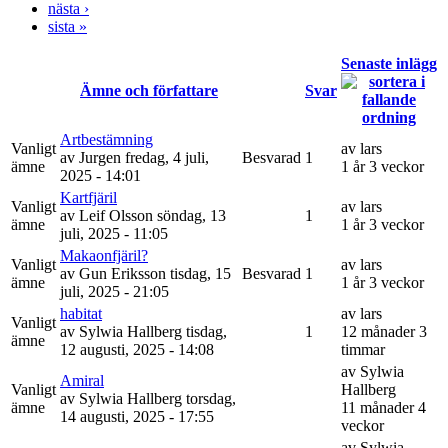
nästa ›
sista »
Senaste inlägg
Ämne och författare
Svar
Artbestämning
Vanligt
av
lars
av
Jurgen
fredag, 4 juli,
Besvarad
1
ämne
1 år 3 veckor
2025 - 14:01
Kartfjäril
Vanligt
av
lars
av
Leif Olsson
söndag, 13
1
ämne
1 år 3 veckor
juli, 2025 - 11:05
Makaonfjäril?
Vanligt
av
lars
av
Gun Eriksson
tisdag, 15
Besvarad
1
ämne
1 år 3 veckor
juli, 2025 - 21:05
habitat
av
lars
Vanligt
av
Sylwia Hallberg
tisdag,
1
12 månader 3
ämne
12 augusti, 2025 - 14:08
timmar
av
Sylwia
Amiral
Vanligt
Hallberg
av
Sylwia Hallberg
torsdag,
ämne
11 månader 4
14 augusti, 2025 - 17:55
veckor
av
Sylwia