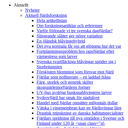
Aktuellt
Nyheter
Aktuell fjärilsforskning
Hela artikellistan
Om forskningsartiklar och referenser
Varför förlorade vi tre svenska dagfjärilar?
Slingrande slåtter ger större variation
En öländsk blåvingehybrid
Det nya normala får oss att glömma hur det var
Fortplantningsproblem hos rapsfjärilar efter
värmestress som larver
Svenska svartfläckiga blåvingar sprider sig i
Storbritannien
Förskjuten blomning som försvar mot fjäril
Fjärilar som pollinerare – en laddad fråga
Färg, storlek och genetik skiljer
skogspärlemorfjärilens former
UV-ljus avslöjar busksnabbvingens larver
Sydrovfjäril har smak för stadslivet
Handel med fjärilar omsätter miljontals dollar
Vätska i vingmembran kan ge fjärilsvingar färg
Drastisk minskning av danska habitatspecialister
Fjärilars spridning till nya områden i Sverige och
Finland under 120 år <span class="sf-