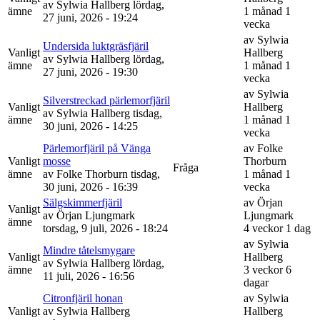
av
Sylwia Hallberg
lördag,
ämne
1 månad 1
27 juni, 2026 - 19:24
vecka
av
Sylwia
Undersida luktgräsfjäril
Vanligt
Hallberg
av
Sylwia Hallberg
lördag,
ämne
1 månad 1
27 juni, 2026 - 19:30
vecka
av
Sylwia
Silverstreckad pärlemorfjäril
Vanligt
Hallberg
av
Sylwia Hallberg
tisdag,
ämne
1 månad 1
30 juni, 2026 - 14:25
vecka
Pärlemorfjäril på Vänga
av
Folke
Vanligt
mosse
Thorburn
Fråga
ämne
av
Folke Thorburn
tisdag,
1 månad 1
30 juni, 2026 - 16:39
vecka
Sälgskimmerfjäril
av
Örjan
Vanligt
av
Örjan Ljungmark
Ljungmark
ämne
torsdag, 9 juli, 2026 - 18:24
4 veckor 1 dag
av
Sylwia
Mindre tåtelsmygare
Vanligt
Hallberg
av
Sylwia Hallberg
lördag,
ämne
3 veckor 6
11 juli, 2026 - 16:56
dagar
Citronfjäril honan
av
Sylwia
Vanligt
av
Sylwia Hallberg
Hallberg