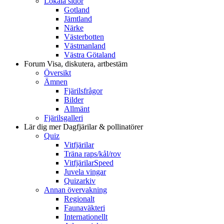
Lokala sidor
Gotland
Jämtland
Närke
Västerbotten
Västmanland
Västra Götaland
Forum
Visa, diskutera, artbestäm
Översikt
Ämnen
Fjärilsfrågor
Bilder
Allmänt
Fjärilsgalleri
Lär dig mer
Dagfjärilar & pollinatörer
Quiz
Vitfjärilar
Träna raps/kål/rov
VitfjärilarSpeed
Juvela vingar
Quizarkiv
Annan övervakning
Regionalt
Faunaväkteri
Internationellt