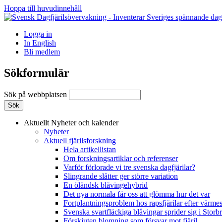
Hoppa till huvudinnehåll
Logga in
In English
Bli medlem
Sökformulär
Sök på webbplatsen
Aktuellt
Nyheter och kalender
Nyheter
Aktuell fjärilsforskning
Hela artikellistan
Om forskningsartiklar och referenser
Varför förlorade vi tre svenska dagfjärilar?
Slingrande slåtter ger större variation
En öländsk blåvingehybrid
Det nya normala får oss att glömma hur det var
Fortplantningsproblem hos rapsfjärilar efter värmes
Svenska svartfläckiga blåvingar sprider sig i Storb
Förskjuten blomning som försvar mot fjäril