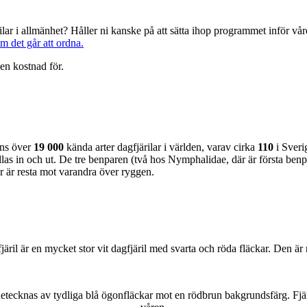
järilar i allmänhet? Håller ni kanske på att sätta ihop programmet inför 
om det går att ordna.
en kostnad för.
nns över
19 000
kända arter dagfjärilar i världen, varav cirka
110
i Sveri
as in och ut. De tre benparen (två hos Nymphalidae, där är första benpa
ar är resta mot varandra över ryggen.
lofjäril är en mycket stor vit dagfjäril med svarta och röda fläckar. Den 
kännetecknas av tydliga blå ögonfläckar mot en rödbrun bakgrundsfärg. Fj