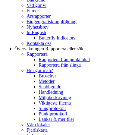
Vad gör vi
Filmer
Årsrapporter
Biogeografisk uppföljning
Nyhetsbrev
In English
Butterfly Indicators
Kontakta oss
Övervakningen
Rapportera eller sök
Rapportera
Rapportera från punktlokal
Rapportera från slinga
Hur gör man?
Broschyr
Metoder
Snabbguide
Handledning
Miljöbeskrivning
Viktigaste filerna
Slingprotokoll
Punktprotokoll
Länkar & mer filer
Våra lokaler
Fjärilskarta