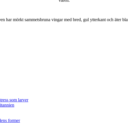
våren.
r. Den har mörkt sammetsbruna vingar med bred, gul ytterkant och äter bla
tress som larver
ritannien
ilens former