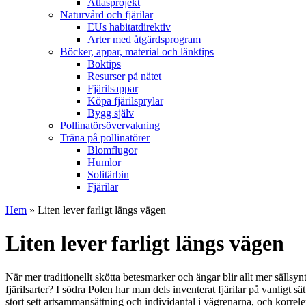
Atlasprojekt
Naturvård och fjärilar
EUs habitatdirektiv
Arter med åtgärdsprogram
Böcker, appar, material och länktips
Boktips
Resurser på nätet
Fjärilsappar
Köpa fjärilsprylar
Bygg själv
Pollinatörsövervakning
Träna på pollinatörer
Blomflugor
Humlor
Solitärbin
Fjärilar
Hem
» Liten lever farligt längs vägen
Liten lever farligt längs vägen
När mer traditionellt skötta betesmarker och ängar blir allt mer sällsy
fjärilsarter? I södra Polen har man dels inventerat fjärilar på vanligt
stort sett artsammansättning och individantal i vägrenarna, och korrele