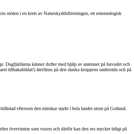
vårens möten i en krets av Naturskyddsföreningen, ett entomologisk
ge. Dagfjärilarna känner dofter med hjälp av antenner på huvudet och
ret tillbakabildat!) återfinns på den slanka kroppens undersida och på
är rödlistad eftersom den minskar starkt i hela landet utom på Gotland.
ärilen övervintrar som vuxen och därför kan den ses mycket tidigt på