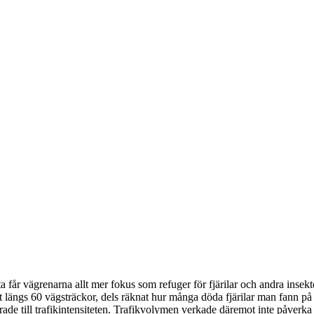
nta får vägrenarna allt mer fokus som refuger för fjärilar och andra inse
 sätt längs 60 vägsträckor, dels räknat hur många döda fjärilar man fann 
rade till trafikintensiteten. Trafikvolymen verkade däremot inte påverka v