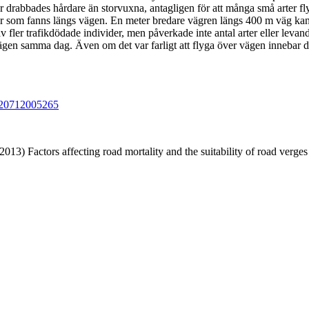
ar drabbades hårdare än storvuxna, antagligen för att många små arter fl
som fanns längs vägen. En meter bredare vägren längs 400 m väg kan ge i
gav fler trafikdödade individer, men påverkade inte antal arter eller lev
 vägen samma dag. Även om det var farligt att flyga över vägen innebar 
6320712005265
) Factors affecting road mortality and the suitability of road verges f