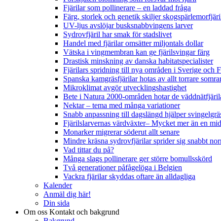
Fjärilar som pollinerare – en laddad fråga
Färg, storlek och genetik skiljer skogspärlemorfjär
UV-ljus avslöjar busksnabbvingens larver
Sydrovfjäril har smak för stadslivet
Handel med fjärilar omsätter miljontals dollar
Vätska i vingmembran kan ge fjärilsvingar färg
Drastisk minskning av danska habitatspecialister
Fjärilars spridning till nya områden i Sverige och
Spanska kamgräsfjärilar hotas av allt torrare somra
Mikroklimat avgör utvecklingshastighet
Bete i Natura 2000-områden hotar de väddnätfjäri
Nektar – tema med många variationer
Snabb anpassning till dagslängd hjälper svingelgräs
Fjärilslarvernas värdväxter– Mycket mer än en m
Monarker migrerar söderut allt senare
Mindre kräsna sydrovfjärilar sprider sig snabbt nor
Vad tittar du på?
Många slags pollinerare ger större bomullsskörd
Två generationer påfågelöga i Belgien
Vackra fjärilar skyddas oftare än alldagliga
Kalender
Anmäl dig här!
Din sida
Om oss
Kontakt och bakgrund
Bakgrund