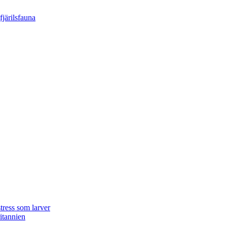
tress som larver
ritannien