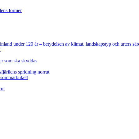
ilens former
 Finland under 120 år
– betydelsen av klimat, landskapstyp och arters sär
r
lar som ska skyddas
fjärilens spridning norrut
idsommarbukett
rut