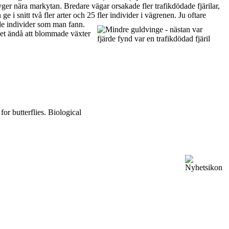
yger nära markytan. Bredare vägar orsakade fler trafikdödade fjärilar,
 snitt två fler arter och 25 fler individer i vägrenen. Ju oftare
ande individer som man fann.
det ändå att blommade växter
or butterflies. Biological