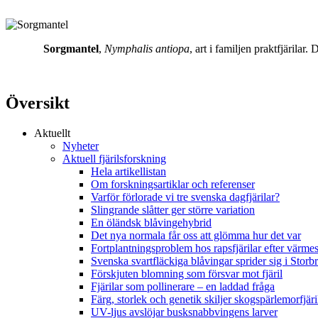
Sorgmantel
,
Nymphalis antiopa
, art i familjen praktfjärila
Översikt
Aktuellt
Nyheter
Aktuell fjärilsforskning
Hela artikellistan
Om forskningsartiklar och referenser
Varför förlorade vi tre svenska dagfjärilar?
Slingrande slåtter ger större variation
En öländsk blåvingehybrid
Det nya normala får oss att glömma hur det var
Fortplantningsproblem hos rapsfjärilar efter värmes
Svenska svartfläckiga blåvingar sprider sig i Storb
Förskjuten blomning som försvar mot fjäril
Fjärilar som pollinerare – en laddad fråga
Färg, storlek och genetik skiljer skogspärlemorfjär
UV-ljus avslöjar busksnabbvingens larver