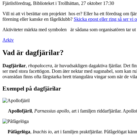
Fjärilsföredrag, Biblioteket i Trollhättan, 27 oktober 17:30
Vill ni att vi berättar om projektet hos er? Eller ha ett föredrag om f
förening eller kanske en fågelklubb?
Skicka epost eller ring så ser vi 
Aktiviteter märkta med symbolen
är sådana som organisatören tar ut 
Arkiv
Vad är dagfjärilar?
Dagfjärilar
,
rhopalocera
, är huvudsakligen dagaktiva fjärilar. Det fi
ser med stora facettögon. Dom äter nektar med sugsnabel, som kan rull
ovansidan finns ofta färgstarka brett triangulära vingar som när de vil
Exempel på dagfjärilar
Apollofjäril
,
Parnassius apollo
, art i familjen riddarfjärilar. Apol
Påfågelöga
,
Inachis io
, art i familjen praktfjärilar. Påfågelögat 