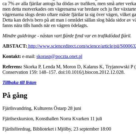
ca 7% av alla fjärilar antogs ha dödas av trafiken, men små arter verk
men detta motverkades om vägrenarna var bredare och ju fler växtarter 
vägrenarna slogs desto oftare måste fjärilar ta sig över vägen, vilket 
Detta kan delvis bero på att man i området sällan slog båda sidor av
fanns nära tills hands när en vägren ödelagts.
Mindre guldvinge - nästan vart fjärde fynd var en trafikdödad fjäril.
ABSTACT:
http://www.sciencedirect.com/science/article/pii/S000
Kontakt:
e-mail:
skorasp@poczta.onet.pl
Referens:
Skorka P, Lenda M, Moron D, Kalarus K, Tryjanowski P (2013
Conservation 159: 148–157. doi:10.1016/j.biocon.2012.12.028.
Tillbaka till listan
På gång
Fjärilsvandring, Kulturens Östarp 28 juni
Fjärilsexkursion, Konsthallen Norra Kvarken 11 juli
Fjärilsföredrag, Biblioteket i Mjölby, 23 september 18:00