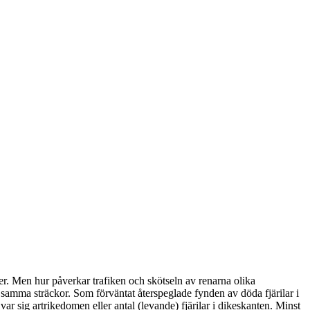
kter. Men hur påverkar trafiken och skötseln av renarna olika
på samma sträckor. Som förväntat återspeglade fynden av döda fjärilar i
ar sig artrikedomen eller antal (levande) fjärilar i dikeskanten. Minst