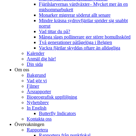
Fjärilslarvernas värdväxter– Mycket mer än en
midsommarbukett
Monarker migrerar söderut allt senare
Mindre kräsna sydrovfjärilar sprider sig snabbt
norrut
Vad tittar du på?
Många slags pollinerare ger större bomullsskörd
Två generationer påfågelöga i Belgien
Vackra fjärilar skyddas oftare än alldagliga
Kalender
Anmäl dig här!
Din sida
Om oss
Bakgrund
Vad gör vi
Filmer
Årsrapporter
Biogeografisk uppföljning
Nyhetsbrev
In English
Butterfly Indicators
Kontakta oss
Övervakningen
Rapportera
Rapportera från punktlokal