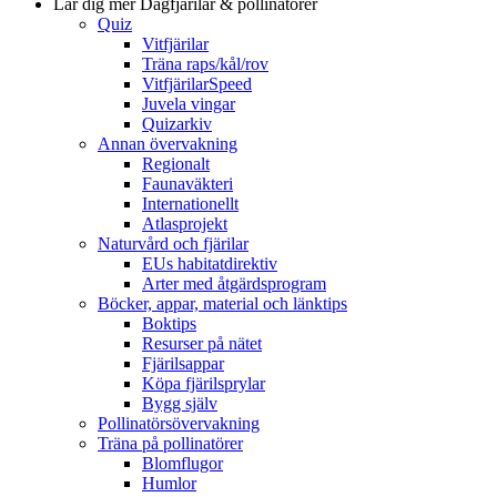
Lär dig mer
Dagfjärilar & pollinatörer
Quiz
Vitfjärilar
Träna raps/kål/rov
VitfjärilarSpeed
Juvela vingar
Quizarkiv
Annan övervakning
Regionalt
Faunaväkteri
Internationellt
Atlasprojekt
Naturvård och fjärilar
EUs habitatdirektiv
Arter med åtgärdsprogram
Böcker, appar, material och länktips
Boktips
Resurser på nätet
Fjärilsappar
Köpa fjärilsprylar
Bygg själv
Pollinatörsövervakning
Träna på pollinatörer
Blomflugor
Humlor