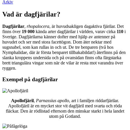
Arkiv
Vad är dagfjärilar?
Dagfjärilar
,
rhopalocera
, är huvudsakligen dagaktiva fjärilar. Det
finns över
19 000
kända arter dagfjärilar i världen, varav cirka
110
i
Sverige. Dagfjärilarna känner dofter med hjälp av antenner på
huvudet och ser med stora facettögon. Dom äter nektar med
sugsnabel, som kan rullas in och ut. De tre benparen (två hos
Nymphalidae, där är första benparet tillbakabildat!) återfinns på den
slanka kroppens undersida och på ovansidan finns ofta färgstarka
brett triangulära vingar som när de vilar är resta mot varandra över
ryggen.
Exempel på dagfjärilar
Apollofjäril
,
Parnassius apollo
, art i familjen riddarfjärilar.
Apollofjäril är en mycket stor vit dagfjäril med svarta och röda
fläckar. Den är rödlistad eftersom den minskar starkt i hela landet
utom på Gotland.