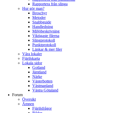
Rapportera från slinga
Hur gör man?
Broschyr
Metoder
Snabbguide
Handledning
Miljöbeskrivning
Viktigaste filerna
Slingprotokoll
Punktprotokoll
Länkar & mer filer
Våra lokaler
Fjärilskarta
Lokala sidor
Gotland
Jämtland
Närke
Västerbotten
Västmanland
Västra Götaland
Forum
Översikt
Ämnen
Fjärilsfrågor
Bilder