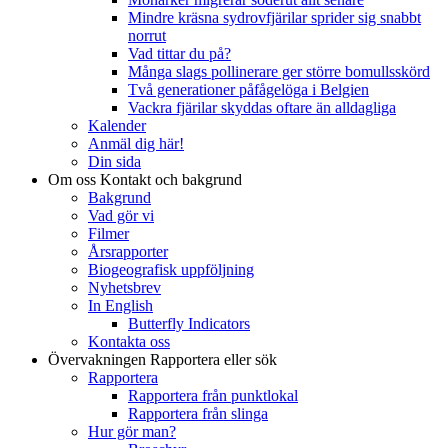
Mindre kräsna sydrovfjärilar sprider sig snabbt
norrut
Vad tittar du på?
Många slags pollinerare ger större bomullsskörd
Två generationer påfågelöga i Belgien
Vackra fjärilar skyddas oftare än alldagliga
Kalender
Anmäl dig här!
Din sida
Om oss
Kontakt och bakgrund
Bakgrund
Vad gör vi
Filmer
Årsrapporter
Biogeografisk uppföljning
Nyhetsbrev
In English
Butterfly Indicators
Kontakta oss
Övervakningen
Rapportera eller sök
Rapportera
Rapportera från punktlokal
Rapportera från slinga
Hur gör man?