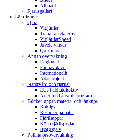
Allmänt
Fjärilsgalleri
Lär dig mer
Quiz
Vitfjärilar
Träna raps/kål/rov
VitfjärilarSpeed
Juvela vingar
Quizarkiv
Annan övervakning
Regionalt
Faunaväkteri
Internationellt
Atlasprojekt
Naturvård och fjärilar
EUs habitatdirektiv
Arter med åtgärdsprogram
Böcker, appar, material och länktips
Boktips
Resurser på nätet
Fjärilsappar
Köpa fjärilsprylar
Bygg själv
Pollinatörsövervakning