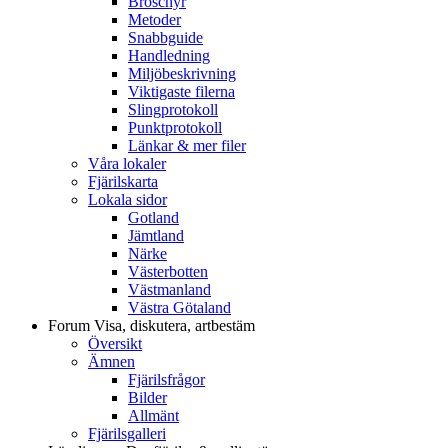
Broschyr
Metoder
Snabbguide
Handledning
Miljöbeskrivning
Viktigaste filerna
Slingprotokoll
Punktprotokoll
Länkar & mer filer
Våra lokaler
Fjärilskarta
Lokala sidor
Gotland
Jämtland
Närke
Västerbotten
Västmanland
Västra Götaland
Forum
Visa, diskutera, artbestäm
Översikt
Ämnen
Fjärilsfrågor
Bilder
Allmänt
Fjärilsgalleri