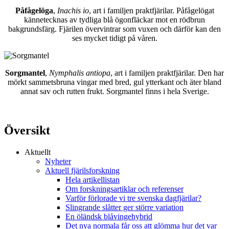
Påfågelöga
,
Inachis io
, art i familjen praktfjärilar. Påfågelögat
kännetecknas av tydliga blå ögonfläckar mot en rödbrun
bakgrundsfärg. Fjärilen övervintrar som vuxen och därför kan den
ses mycket tidigt på våren.
Sorgmantel
,
Nymphalis antiopa
, art i familjen praktfjärilar. Den har
mörkt sammetsbruna vingar med bred, gul ytterkant och äter bland
annat sav och rutten frukt. Sorgmantel finns i hela Sverige.
Översikt
Aktuellt
Nyheter
Aktuell fjärilsforskning
Hela artikellistan
Om forskningsartiklar och referenser
Varför förlorade vi tre svenska dagfjärilar?
Slingrande slåtter ger större variation
En öländsk blåvingehybrid
Det nya normala får oss att glömma hur det var