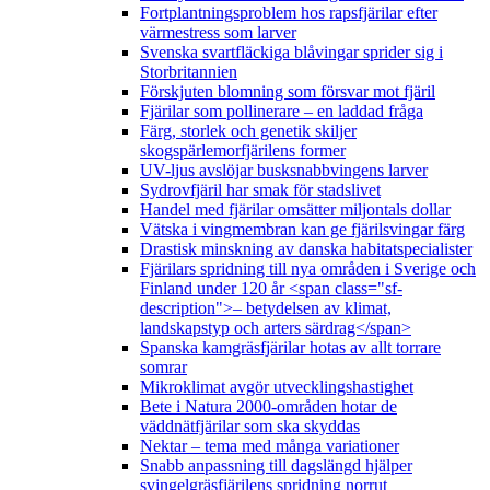
Fortplantningsproblem hos rapsfjärilar efter
värmestress som larver
Svenska svartfläckiga blåvingar sprider sig i
Storbritannien
Förskjuten blomning som försvar mot fjäril
Fjärilar som pollinerare – en laddad fråga
Färg, storlek och genetik skiljer
skogspärlemorfjärilens former
UV-ljus avslöjar busksnabbvingens larver
Sydrovfjäril har smak för stadslivet
Handel med fjärilar omsätter miljontals dollar
Vätska i vingmembran kan ge fjärilsvingar färg
Drastisk minskning av danska habitatspecialister
Fjärilars spridning till nya områden i Sverige och
Finland under 120 år <span class="sf-
description">– betydelsen av klimat,
landskapstyp och arters särdrag</span>
Spanska kamgräsfjärilar hotas av allt torrare
somrar
Mikroklimat avgör utvecklingshastighet
Bete i Natura 2000-områden hotar de
väddnätfjärilar som ska skyddas
Nektar – tema med många variationer
Snabb anpassning till dagslängd hjälper
svingelgräsfjärilens spridning norrut