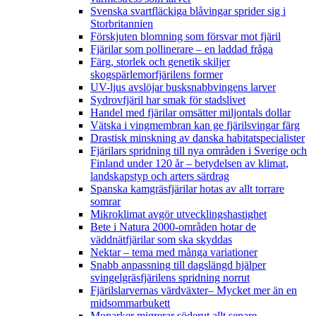
Svenska svartfläckiga blåvingar sprider sig i
Storbritannien
Förskjuten blomning som försvar mot fjäril
Fjärilar som pollinerare – en laddad fråga
Färg, storlek och genetik skiljer
skogspärlemorfjärilens former
UV-ljus avslöjar busksnabbvingens larver
Sydrovfjäril har smak för stadslivet
Handel med fjärilar omsätter miljontals dollar
Vätska i vingmembran kan ge fjärilsvingar färg
Drastisk minskning av danska habitatspecialister
Fjärilars spridning till nya områden i Sverige och
Finland under 120 år
– betydelsen av klimat,
landskapstyp och arters särdrag
Spanska kamgräsfjärilar hotas av allt torrare
somrar
Mikroklimat avgör utvecklingshastighet
Bete i Natura 2000-områden hotar de
väddnätfjärilar som ska skyddas
Nektar – tema med många variationer
Snabb anpassning till dagslängd hjälper
svingelgräsfjärilens spridning norrut
Fjärilslarvernas värdväxter– Mycket mer än en
midsommarbukett
Monarker migrerar söderut allt senare