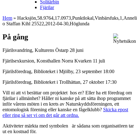
Solitärbin
Fjärilar
Hem
» Hacksjön,58.9764,17.0973,Punktlokal,Vinbärsfuks,1,Anneli
o Staffan Kihl 25522,2012-04-30,Höglunda
På gång
Fjärilsvandring, Kulturens Östarp 28 juni
Fjärilsexkursion, Konsthallen Norra Kvarken 11 juli
Fjärilsföredrag, Biblioteket i Mjölby, 23 september 18:00
Fjärilsföredrag, Biblioteket i Trollhättan, 27 oktober 17:30
Vill ni att vi berättar om projektet hos er? Eller ha ett föredrag om
fjärilar i allmänhet? Håller ni kanske på att sätta ihop programmet
inför vårens möten i en krets av Naturskyddsföreningen, ett
entomologisk förening eller kanske en fågelklubb?
Skicka epost
eller ring så ser vi om det går att ordna.
Aktiviteter märkta med symbolen
är sådana som organisatören tar
ut en kostnad för.