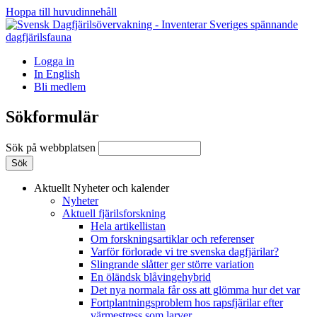
Hoppa till huvudinnehåll
Logga in
In English
Bli medlem
Sökformulär
Sök på webbplatsen
Aktuellt
Nyheter och kalender
Nyheter
Aktuell fjärilsforskning
Hela artikellistan
Om forskningsartiklar och referenser
Varför förlorade vi tre svenska dagfjärilar?
Slingrande slåtter ger större variation
En öländsk blåvingehybrid
Det nya normala får oss att glömma hur det var
Fortplantningsproblem hos rapsfjärilar efter
värmestress som larver