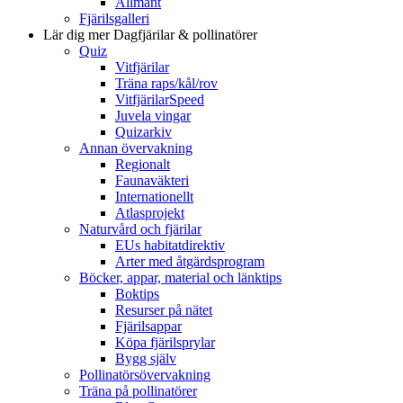
Allmänt
Fjärilsgalleri
Lär dig mer
Dagfjärilar & pollinatörer
Quiz
Vitfjärilar
Träna raps/kål/rov
VitfjärilarSpeed
Juvela vingar
Quizarkiv
Annan övervakning
Regionalt
Faunaväkteri
Internationellt
Atlasprojekt
Naturvård och fjärilar
EUs habitatdirektiv
Arter med åtgärdsprogram
Böcker, appar, material och länktips
Boktips
Resurser på nätet
Fjärilsappar
Köpa fjärilsprylar
Bygg själv
Pollinatörsövervakning
Träna på pollinatörer