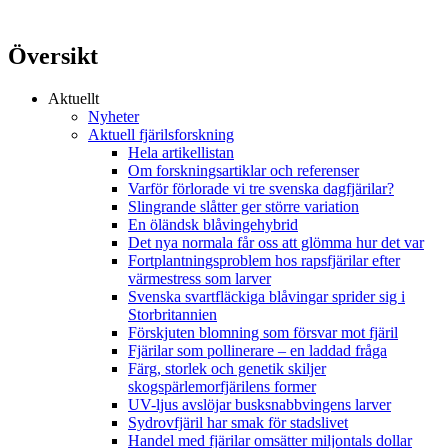
Översikt
Aktuellt
Nyheter
Aktuell fjärilsforskning
Hela artikellistan
Om forskningsartiklar och referenser
Varför förlorade vi tre svenska dagfjärilar?
Slingrande slåtter ger större variation
En öländsk blåvingehybrid
Det nya normala får oss att glömma hur det var
Fortplantningsproblem hos rapsfjärilar efter
värmestress som larver
Svenska svartfläckiga blåvingar sprider sig i
Storbritannien
Förskjuten blomning som försvar mot fjäril
Fjärilar som pollinerare – en laddad fråga
Färg, storlek och genetik skiljer
skogspärlemorfjärilens former
UV-ljus avslöjar busksnabbvingens larver
Sydrovfjäril har smak för stadslivet
Handel med fjärilar omsätter miljontals dollar