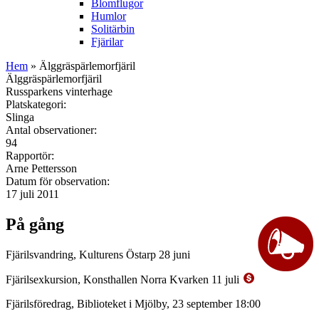
Blomflugor
Humlor
Solitärbin
Fjärilar
Hem
» Älggräspärlemorfjäril
Älggräspärlemorfjäril
Russparkens vinterhage
Platskategori:
Slinga
Antal observationer:
94
Rapportör:
Arne Pettersson
Datum för observation:
17 juli 2011
På gång
Fjärilsvandring, Kulturens Östarp 28 juni
Fjärilsexkursion, Konsthallen Norra Kvarken 11 juli
Fjärilsföredrag, Biblioteket i Mjölby, 23 september 18:00