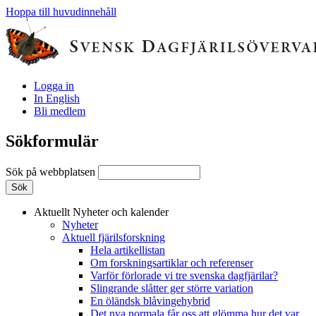
Hoppa till huvudinnehåll
Logga in
In English
Bli medlem
Sökformulär
Sök på webbplatsen
Aktuellt
Nyheter och kalender
Nyheter
Aktuell fjärilsforskning
Hela artikellistan
Om forskningsartiklar och referenser
Varför förlorade vi tre svenska dagfjärilar?
Slingrande slåtter ger större variation
En öländsk blåvingehybrid
Det nya normala får oss att glömma hur det var