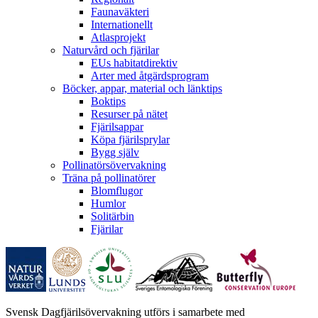
Faunaväkteri
Internationellt
Atlasprojekt
Naturvård och fjärilar
EUs habitatdirektiv
Arter med åtgärdsprogram
Böcker, appar, material och länktips
Boktips
Resurser på nätet
Fjärilsappar
Köpa fjärilsprylar
Bygg själv
Pollinatörsövervakning
Träna på pollinatörer
Blomflugor
Humlor
Solitärbin
Fjärilar
Svensk Dagfjärilsövervakning utförs i samarbete med