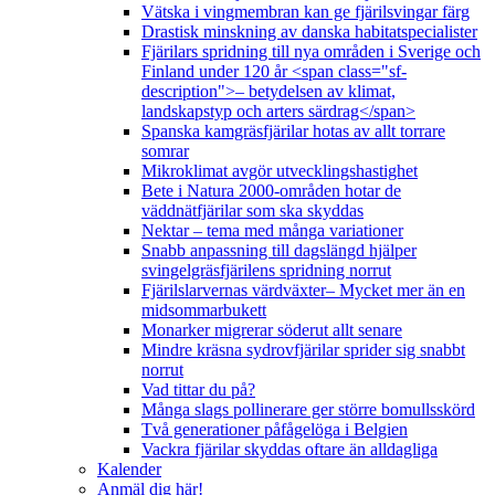
Vätska i vingmembran kan ge fjärilsvingar färg
Drastisk minskning av danska habitatspecialister
Fjärilars spridning till nya områden i Sverige och
Finland under 120 år <span class="sf-
description">– betydelsen av klimat,
landskapstyp och arters särdrag</span>
Spanska kamgräsfjärilar hotas av allt torrare
somrar
Mikroklimat avgör utvecklingshastighet
Bete i Natura 2000-områden hotar de
väddnätfjärilar som ska skyddas
Nektar – tema med många variationer
Snabb anpassning till dagslängd hjälper
svingelgräsfjärilens spridning norrut
Fjärilslarvernas värdväxter– Mycket mer än en
midsommarbukett
Monarker migrerar söderut allt senare
Mindre kräsna sydrovfjärilar sprider sig snabbt
norrut
Vad tittar du på?
Många slags pollinerare ger större bomullsskörd
Två generationer påfågelöga i Belgien
Vackra fjärilar skyddas oftare än alldagliga
Kalender
Anmäl dig här!