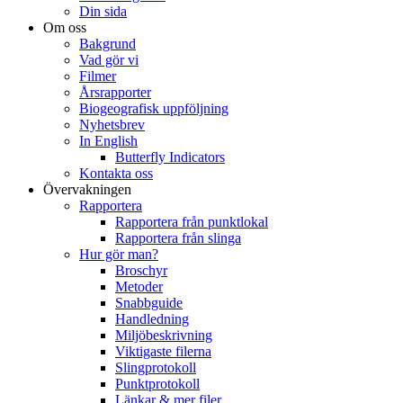
Din sida
Om oss
Bakgrund
Vad gör vi
Filmer
Årsrapporter
Biogeografisk uppföljning
Nyhetsbrev
In English
Butterfly Indicators
Kontakta oss
Övervakningen
Rapportera
Rapportera från punktlokal
Rapportera från slinga
Hur gör man?
Broschyr
Metoder
Snabbguide
Handledning
Miljöbeskrivning
Viktigaste filerna
Slingprotokoll
Punktprotokoll
Länkar & mer filer