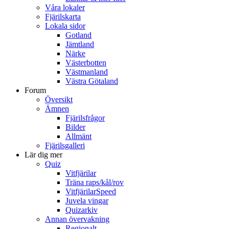
Våra lokaler
Fjärilskarta
Lokala sidor
Gotland
Jämtland
Närke
Västerbotten
Västmanland
Västra Götaland
Forum
Översikt
Ämnen
Fjärilsfrågor
Bilder
Allmänt
Fjärilsgalleri
Lär dig mer
Quiz
Vitfjärilar
Träna raps/kål/rov
VitfjärilarSpeed
Juvela vingar
Quizarkiv
Annan övervakning
Regionalt