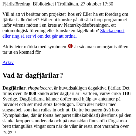
Fjärilsföredrag, Biblioteket i Trollhättan, 27 oktober 17:30
Vill ni att vi berättar om projektet hos er? Eller ha ett föredrag om
fjärilar i allmänhet? Håller ni kanske på att sätta ihop programmet
inför vårens möten i en krets av Naturskyddsföreningen, ett
entomologisk förening eller kanske en fågelklubb?
Skicka epost
eller ring så ser vi om det går att ordna.
Aktiviteter märkta med symbolen
är sådana som organisatören
tar ut en kostnad för.
Arkiv
Vad är dagfjärilar?
Dagfjärilar
,
rhopalocera
, är huvudsakligen dagaktiva fjärilar. Det
finns över
19 000
kända arter dagfjärilar i världen, varav cirka
110
i
Sverige. Dagfjärilarna känner dofter med hjälp av antenner på
huvudet och ser med stora facettögon. Dom äter nektar med
sugsnabel, som kan rullas in och ut. De tre benparen (två hos
Nymphalidae, där är första benparet tillbakabildat!) återfinns på den
slanka kroppens undersida och på ovansidan finns ofta färgstarka
brett triangulära vingar som när de vilar är resta mot varandra över
ryggen.