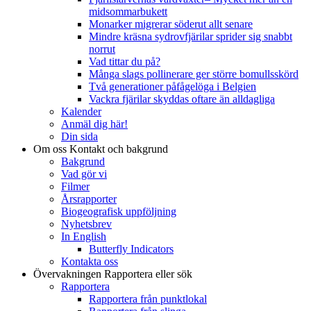
midsommarbukett
Monarker migrerar söderut allt senare
Mindre kräsna sydrovfjärilar sprider sig snabbt
norrut
Vad tittar du på?
Många slags pollinerare ger större bomullsskörd
Två generationer påfågelöga i Belgien
Vackra fjärilar skyddas oftare än alldagliga
Kalender
Anmäl dig här!
Din sida
Om oss
Kontakt och bakgrund
Bakgrund
Vad gör vi
Filmer
Årsrapporter
Biogeografisk uppföljning
Nyhetsbrev
In English
Butterfly Indicators
Kontakta oss
Övervakningen
Rapportera eller sök
Rapportera
Rapportera från punktlokal