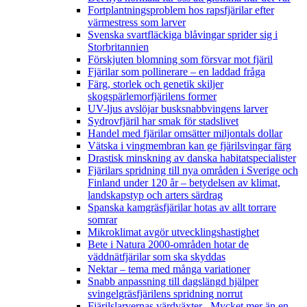
Fortplantningsproblem hos rapsfjärilar efter
värmestress som larver
Svenska svartfläckiga blåvingar sprider sig i
Storbritannien
Förskjuten blomning som försvar mot fjäril
Fjärilar som pollinerare – en laddad fråga
Färg, storlek och genetik skiljer
skogspärlemorfjärilens former
UV-ljus avslöjar busksnabbvingens larver
Sydrovfjäril har smak för stadslivet
Handel med fjärilar omsätter miljontals dollar
Vätska i vingmembran kan ge fjärilsvingar färg
Drastisk minskning av danska habitatspecialister
Fjärilars spridning till nya områden i Sverige och
Finland under 120 år
– betydelsen av klimat,
landskapstyp och arters särdrag
Spanska kamgräsfjärilar hotas av allt torrare
somrar
Mikroklimat avgör utvecklingshastighet
Bete i Natura 2000-områden hotar de
väddnätfjärilar som ska skyddas
Nektar – tema med många variationer
Snabb anpassning till dagslängd hjälper
svingelgräsfjärilens spridning norrut
Fjärilslarvernas värdväxter– Mycket mer än en