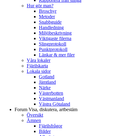
Rapportera från slinga
Hur gör man?
Broschyr
Metoder
Snabbguide
Handledning
Miljöbeskrivning
Viktigaste filerna
Slingprotokoll
Punktprotokoll
Länkar & mer filer
Våra lokaler
Fjärilskarta
Lokala sidor
Gotland
Jämtland
Närke
Västerbotten
Västmanland
Västra Götaland
Forum
Visa, diskutera, artbestäm
Översikt
Ämnen
Fjärilsfrågor
Bilder