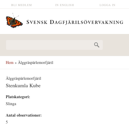
Hoppa till huvudinnehåll
BLI MEDLEM
IN ENGLISH
LOGGA IN
Sökformulär
Hem
» Älggräspärlemorfjäril
Älggräspärlemorfjäril
Stenkumla Kube
Platskategori:
Slinga
Antal observationer:
5