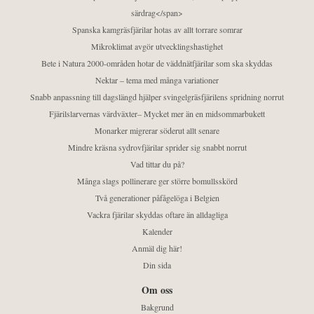
särdrag</span>
Spanska kamgräsfjärilar hotas av allt torrare somrar
Mikroklimat avgör utvecklingshastighet
Bete i Natura 2000-områden hotar de väddnätfjärilar som ska skyddas
Nektar – tema med många variationer
Snabb anpassning till dagslängd hjälper svingelgräsfjärilens spridning norrut
Fjärilslarvernas värdväxter– Mycket mer än en midsommarbukett
Monarker migrerar söderut allt senare
Mindre kräsna sydrovfjärilar sprider sig snabbt norrut
Vad tittar du på?
Många slags pollinerare ger större bomullsskörd
Två generationer påfågelöga i Belgien
Vackra fjärilar skyddas oftare än alldagliga
Kalender
Anmäl dig här!
Din sida
Om oss
Bakgrund