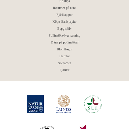
Boktips
Resurser på nätet
Fjärilsappar
Köpa fjärilsprylar
Bygg själv
Pollinatörsövervakning
Träna på pollinatörer
Blomflugor
Humlor
Solitärbin
Fjärilar