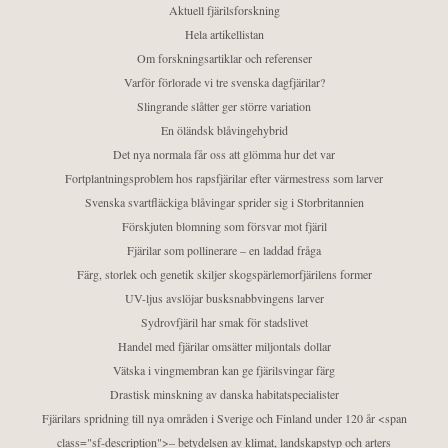
Aktuell fjärilsforskning
Hela artikellistan
Om forskningsartiklar och referenser
Varför förlorade vi tre svenska dagfjärilar?
Slingrande slåtter ger större variation
En öländsk blåvingehybrid
Det nya normala får oss att glömma hur det var
Fortplantningsproblem hos rapsfjärilar efter värmestress som larver
Svenska svartfläckiga blåvingar sprider sig i Storbritannien
Förskjuten blomning som försvar mot fjäril
Fjärilar som pollinerare – en laddad fråga
Färg, storlek och genetik skiljer skogspärlemorfjärilens former
UV-ljus avslöjar busksnabbvingens larver
Sydrovfjäril har smak för stadslivet
Handel med fjärilar omsätter miljontals dollar
Vätska i vingmembran kan ge fjärilsvingar färg
Drastisk minskning av danska habitatspecialister
Fjärilars spridning till nya områden i Sverige och Finland under 120 år <span
class="sf-description">– betydelsen av klimat, landskapstyp och arters