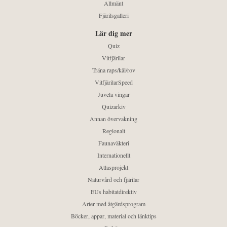
Allmänt
Fjärilsgalleri
Lär dig mer
Quiz
Vitfjärilar
Träna raps/kål/rov
VitfjärilarSpeed
Juvela vingar
Quizarkiv
Annan övervakning
Regionalt
Faunaväkteri
Internationellt
Atlasprojekt
Naturvård och fjärilar
EUs habitatdirektiv
Arter med åtgärdsprogram
Böcker, appar, material och länktips