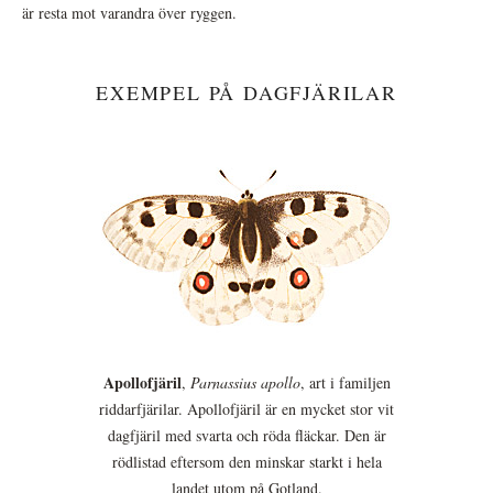
är resta mot varandra över ryggen.
EXEMPEL PÅ DAGFJÄRILAR
Apollofjäril
,
Parnassius apollo
, art i familjen
riddarfjärilar. Apollofjäril är en mycket stor vit
dagfjäril med svarta och röda fläckar. Den är
rödlistad eftersom den minskar starkt i hela
landet utom på Gotland.