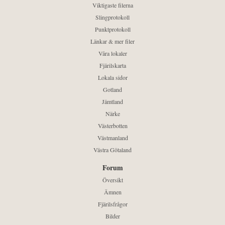
Viktigaste filerna
Slingprotokoll
Punktprotokoll
Länkar & mer filer
Våra lokaler
Fjärilskarta
Lokala sidor
Gotland
Jämtland
Närke
Västerbotten
Västmanland
Västra Götaland
Forum
Översikt
Ämnen
Fjärilsfrågor
Bilder