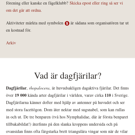
förening eller kanske en fågelklubb?
Skicka epost eller ring så ser vi
om det går att ordna.
Aktiviteter märkta med symbolen
är sådana som organisatören tar ut
en kostnad för.
Arkiv
Vad är dagfjärilar?
Dagfjärilar
,
rhopalocera
, är huvudsakligen dagaktiva fjärilar. Det finns
19 000
110
över
kända arter dagfjärilar i världen, varav cirka
i Sverige.
Dagfjärilarna känner dofter med hjälp av antenner på huvudet och ser
med stora facettögon. Dom äter nektar med sugsnabel, som kan rullas
in och ut. De tre benparen (två hos Nymphalidae, där är första benparet
tillbakabildat!) återfinns på den slanka kroppens undersida och på
ovansidan finns ofta färgstarka brett triangulära vingar som när de vilar