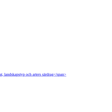
at, landskapstyp och arters särdrag</span>