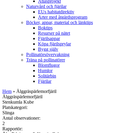
Atlasprojekt
Naturvård och fjärilar
EUs habitatdirektiv
Arter med åtgärdsprogram
Böcker, appar, material och länktips
Boktips
Resurser på nätet
Fjärilsappar
Köpa fjärilsprylar
Bygg själv
Pollinatörsövervakning
Träna på pollinatörer
Blomflugor
Humlor
Solitärbin
Fjärilar
Hem
» Älggräspärlemorfjäril
Älggräspärlemorfjäril
Stenkumla Kube
Platskategori:
Slinga
Antal observationer:
2
Rapportör: