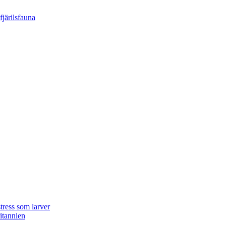
tress som larver
ritannien