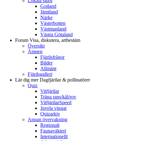
Lokala sidor
Gotland
Jämtland
Närke
Västerbotten
Västmanland
Västra Götaland
Forum
Visa, diskutera, artbestäm
Översikt
Ämnen
Fjärilsfrågor
Bilder
Allmänt
Fjärilsgalleri
Lär dig mer
Dagfjärilar & pollinatörer
Quiz
Vitfjärilar
Träna raps/kål/rov
VitfjärilarSpeed
Juvela vingar
Quizarkiv
Annan övervakning
Regionalt
Faunaväkteri
Internationellt