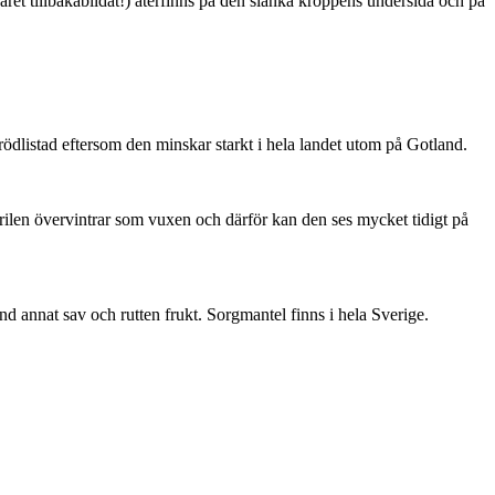
ret tillbakabildat!) återfinns på den slanka kroppens undersida och på
är rödlistad eftersom den minskar starkt i hela landet utom på Gotland.
ärilen övervintrar som vuxen och därför kan den ses mycket tidigt på
nd annat sav och rutten frukt. Sorgmantel finns i hela Sverige.