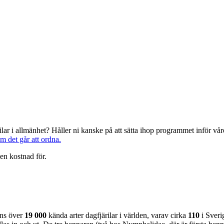
järilar i allmänhet? Håller ni kanske på att sätta ihop programmet inför 
om det går att ordna.
en kostnad för.
nns över
19 000
kända arter dagfjärilar i världen, varav cirka
110
i Sveri