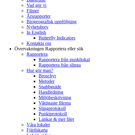
Vad gör vi
Filmer
Årsrapporter
Biogeografisk uppföljning
Nyhetsbrev
In English
Butterfly Indicators
Kontakta oss
Övervakningen
Rapportera eller sök
Rapportera
Rapportera från punktlokal
Rapportera från slinga
Hur gör man?
Broschyr
Metoder
Snabbguide
Handledning
Miljöbeskrivning
Viktigaste filerna
Slingprotokoll
Punktprotokoll
Länkar & mer filer
Våra lokaler
Fjärilskarta