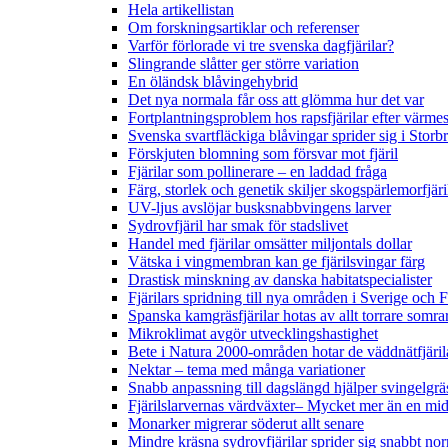
Hela artikellistan
Om forskningsartiklar och referenser
Varför förlorade vi tre svenska dagfjärilar?
Slingrande slåtter ger större variation
En öländsk blåvingehybrid
Det nya normala får oss att glömma hur det var
Fortplantningsproblem hos rapsfjärilar efter värmes
Svenska svartfläckiga blåvingar sprider sig i Storb
Förskjuten blomning som försvar mot fjäril
Fjärilar som pollinerare – en laddad fråga
Färg, storlek och genetik skiljer skogspärlemorfjär
UV-ljus avslöjar busksnabbvingens larver
Sydrovfjäril har smak för stadslivet
Handel med fjärilar omsätter miljontals dollar
Vätska i vingmembran kan ge fjärilsvingar färg
Drastisk minskning av danska habitatspecialister
Fjärilars spridning till nya områden i Sverige och
Spanska kamgräsfjärilar hotas av allt torrare somra
Mikroklimat avgör utvecklingshastighet
Bete i Natura 2000-områden hotar de väddnätfjäri
Nektar – tema med många variationer
Snabb anpassning till dagslängd hjälper svingelgräs
Fjärilslarvernas värdväxter– Mycket mer än en m
Monarker migrerar söderut allt senare
Mindre kräsna sydrovfjärilar sprider sig snabbt nor