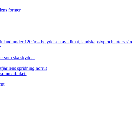
ilens former
 Finland under 120 år
– betydelsen av klimat, landskapstyp och arters sär
r
lar som ska skyddas
fjärilens spridning norrut
idsommarbukett
rut