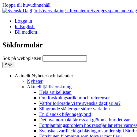
Hoppa till huvudinnehåll
Logga in
In English
Bli medlem
Sökformulär
Sök på webbplatsen
Aktuellt
Nyheter och kalender
Nyheter
Aktuell fjärilsforskning
Hela artikellistan
Om forskningsartiklar och referenser
Varför förlorade vi tre svenska dagfjärilar?
Slingrande slåtter ger större variation
En öländsk blåvingehybrid
Det nya normala får oss att glömma hur det var
Fortplantningsproblem hos rapsfjärilar efter värmes
Svenska svartfläckiga blåvingar sprider sig i Storb
Förskjuten blomning som försvar mot fjäril