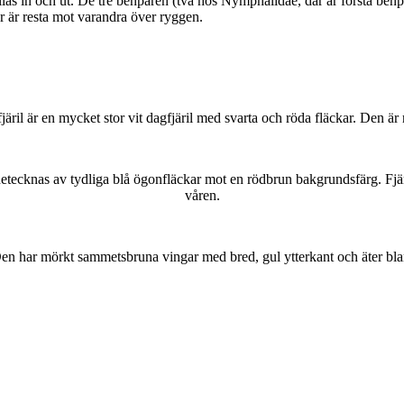
as in och ut. De tre benparen (två hos Nymphalidae, där är första benpa
ar är resta mot varandra över ryggen.
lofjäril är en mycket stor vit dagfjäril med svarta och röda fläckar. Den 
kännetecknas av tydliga blå ögonfläckar mot en rödbrun bakgrundsfärg. Fj
våren.
r. Den har mörkt sammetsbruna vingar med bred, gul ytterkant och äter bla