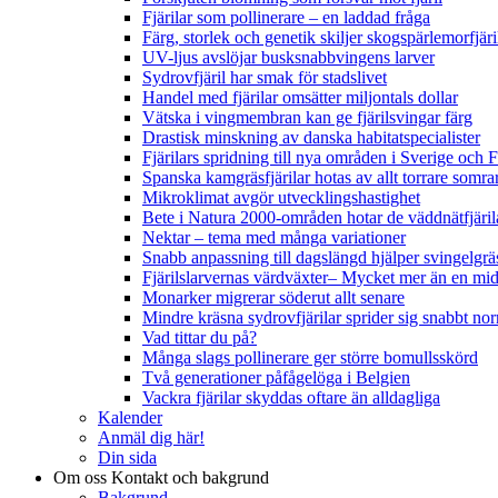
Fjärilar som pollinerare – en laddad fråga
Färg, storlek och genetik skiljer skogspärlemorfjär
UV-ljus avslöjar busksnabbvingens larver
Sydrovfjäril har smak för stadslivet
Handel med fjärilar omsätter miljontals dollar
Vätska i vingmembran kan ge fjärilsvingar färg
Drastisk minskning av danska habitatspecialister
Fjärilars spridning till nya områden i Sverige och
Spanska kamgräsfjärilar hotas av allt torrare somra
Mikroklimat avgör utvecklingshastighet
Bete i Natura 2000-områden hotar de väddnätfjäri
Nektar – tema med många variationer
Snabb anpassning till dagslängd hjälper svingelgräs
Fjärilslarvernas värdväxter– Mycket mer än en m
Monarker migrerar söderut allt senare
Mindre kräsna sydrovfjärilar sprider sig snabbt nor
Vad tittar du på?
Många slags pollinerare ger större bomullsskörd
Två generationer påfågelöga i Belgien
Vackra fjärilar skyddas oftare än alldagliga
Kalender
Anmäl dig här!
Din sida
Om oss
Kontakt och bakgrund
Bakgrund