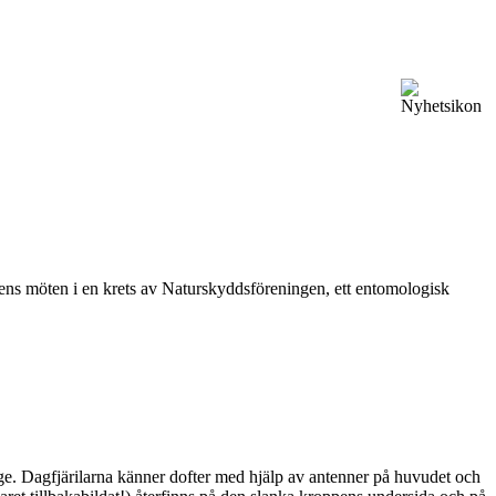
vårens möten i en krets av Naturskyddsföreningen, ett entomologisk
ge. Dagfjärilarna känner dofter med hjälp av antenner på huvudet och