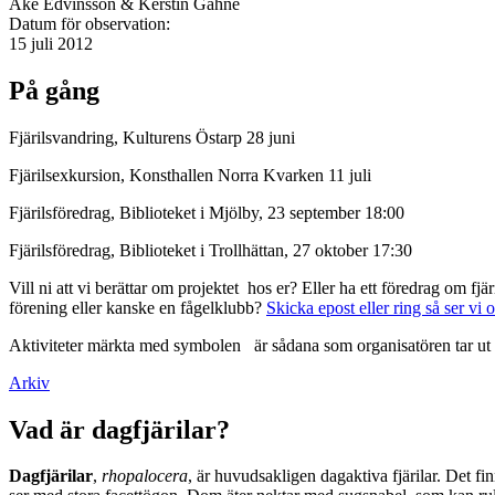
Åke Edvinsson & Kerstin Gahne
Datum för observation:
15 juli 2012
På gång
Fjärilsvandring, Kulturens Östarp 28 juni
Fjärilsexkursion, Konsthallen Norra Kvarken 11 juli
Fjärilsföredrag, Biblioteket i Mjölby, 23 september 18:00
Fjärilsföredrag, Biblioteket i Trollhättan, 27 oktober 17:30
Vill ni att vi berättar om projektet hos er? Eller ha ett föredrag om f
förening eller kanske en fågelklubb?
Skicka epost eller ring så ser vi 
Aktiviteter märkta med symbolen
är sådana som organisatören tar ut 
Arkiv
Vad är dagfjärilar?
Dagfjärilar
,
rhopalocera
, är huvudsakligen dagaktiva fjärilar. Det fi