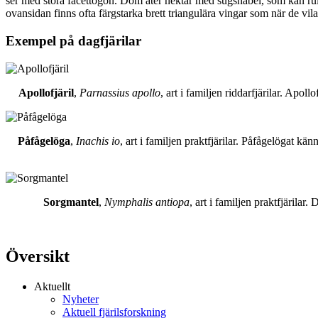
ser med stora facettögon. Dom äter nektar med sugsnabel, som kan rull
ovansidan finns ofta färgstarka brett triangulära vingar som när de vil
Exempel på dagfjärilar
Apollofjäril
,
Parnassius apollo
, art i familjen riddarfjärilar. Apol
Påfågelöga
,
Inachis io
, art i familjen praktfjärilar. Påfågelögat 
Sorgmantel
,
Nymphalis antiopa
, art i familjen praktfjärila
Översikt
Aktuellt
Nyheter
Aktuell fjärilsforskning