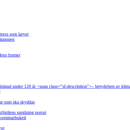
tress som larver
ritannien
ilens former
 Finland under 120 år <span class="sf-description">– betydelsen av klim
r
lar som ska skyddas
fjärilens spridning norrut
idsommarbukett
rut