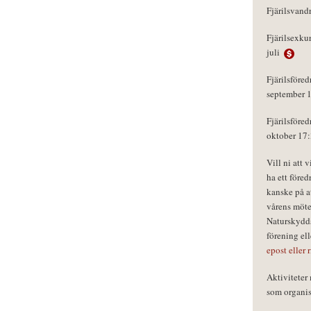
Fjärilsvand
Fjärilsexku
juli
Fjärilsföred
september 
Fjärilsföred
oktober 17
Vill ni att 
ha ett föred
kanske på a
vårens möte
Naturskydds
förening el
epost eller 
Aktivitete
som organisa