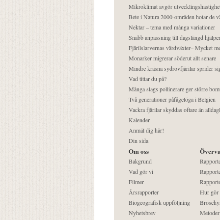
Mikroklimat avgör utvecklingshastighe
Bete i Natura 2000-områden hotar de v
Nektar – tema med många variationer
Snabb anpassning till dagslängd hjälper
Fjärilslarvernas värdväxter– Mycket 
Monarker migrerar söderut allt senare
Mindre kräsna sydrovfjärilar sprider si
Vad tittar du på?
Många slags pollinerare ger större bom
Två generationer påfågelöga i Belgien
Vackra fjärilar skyddas oftare än alldag
Kalender
Anmäl dig här!
Din sida
Om oss
Överva
Bakgrund
Rapport
Vad gör vi
Rapporte
Filmer
Rapporte
Årsrapporter
Hur gör
Biogeografisk uppföljning
Broschy
Nyhetsbrev
Metoder