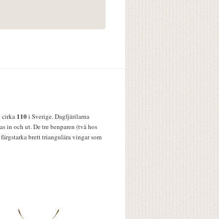
110
v cirka
i Sverige. Dagfjärilarna
s in och ut. De tre benparen (två hos
färgstarka brett triangulära vingar som