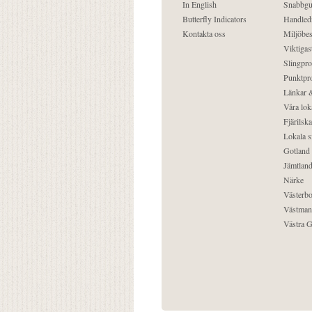
In English
Snabbgu
Butterfly Indicators
Handled
Kontakta oss
Miljöbes
Viktigast
Slingpro
Punktpro
Länkar &
Våra lok
Fjärilska
Lokala s
Gotland
Jämtlan
Närke
Västerbo
Västman
Västra G