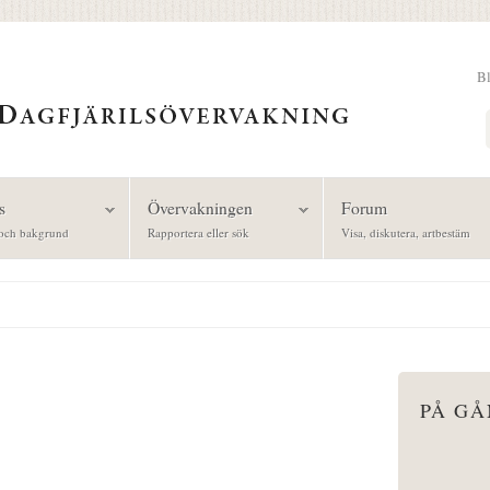
B
Sök
s
Övervakningen
Forum
och bakgrund
Rapportera eller sök
Visa, diskutera, artbestäm
PÅ G