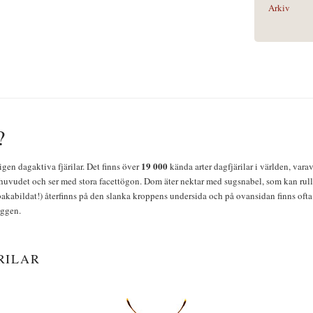
Arkiv
?
19 000
igen dagaktiva fjärilar. Det finns över
kända arter dagfjärilar i världen, vara
huvudet och ser med stora facettögon. Dom äter nektar med sugsnabel, som kan rulla
bakabildat!) återfinns på den slanka kroppens undersida och på ovansidan finns ofta 
yggen.
RILAR