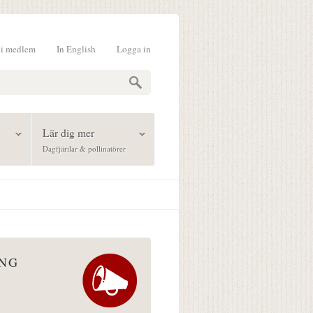
li medlem
In English
Logga in
formulär
Lär dig mer
Dagfjärilar & pollinatörer
ÅNG