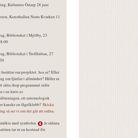
ring, Kulturens Östarp 28 juni
rsion, Konsthallen Norra Kvarken 11
rag, Biblioteket i Mjölby, 23
18:00
rag, Biblioteket i Trollhättan, 27
:30
vi berättar om projektet hos er? Eller
rag om fjärilar i allmänhet? Håller ni
tt sätta ihop programmet inför
n i en krets av
föreningen, ett entomologisk
ler kanske en fågelklubb?
Skicka
ring så ser vi om det går att ordna.
r märkta med symbolen
är sådana
tören tar ut en kostnad för.