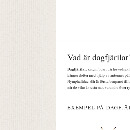
Vad är dagfjärilar
Dagfjärilar
,
rhopalocera
, är huvudsakl
känner dofter med hjälp av antenner på 
Nymphalidae, där är första benparet till
när de vilar är resta mot varandra över r
EXEMPEL PÅ DAGFJÄ