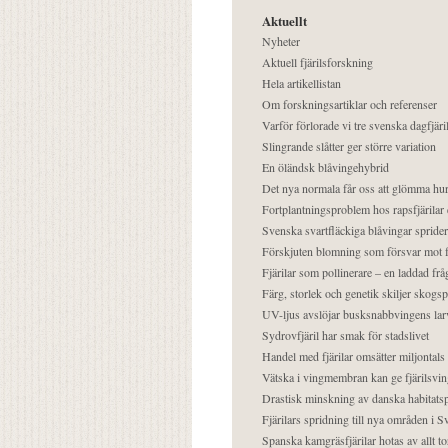
Aktuellt
Nyheter
Aktuell fjärilsforskning
Hela artikellistan
Om forskningsartiklar och referenser
Varför förlorade vi tre svenska dagfjäri
Slingrande slåtter ger större variation
En öländsk blåvingehybrid
Det nya normala får oss att glömma hur
Fortplantningsproblem hos rapsfjärilar 
Svenska svartfläckiga blåvingar sprider 
Förskjuten blomning som försvar mot fj
Fjärilar som pollinerare – en laddad frå
Färg, storlek och genetik skiljer skogs
UV-ljus avslöjar busksnabbvingens lar
Sydrovfjäril har smak för stadslivet
Handel med fjärilar omsätter miljontals 
Vätska i vingmembran kan ge fjärilsvin
Drastisk minskning av danska habitatsp
Fjärilars spridning till nya områden i
Spanska kamgräsfjärilar hotas av allt t