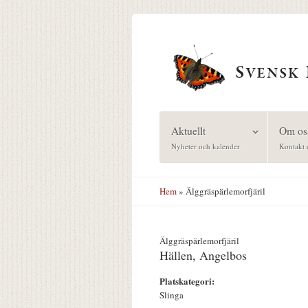
Hoppa till huvudinnehåll
Aktuellt
Om os
Nyheter och kalender
Kontakt 
Hem
» Älggräspärlemorfjäril
Älggräspärlemorfjäril
Hällen, Angelbos
Platskategori:
Slinga