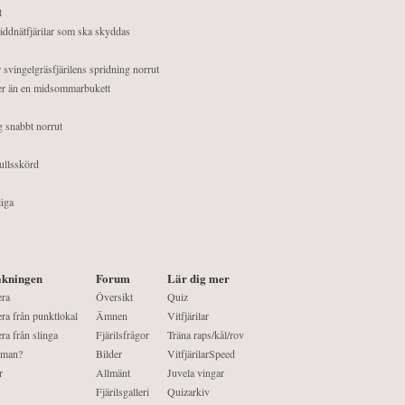
t
äddnätfjärilar som ska skyddas
 svingelgräsfjärilens spridning norrut
mer än en midsommarbukett
g snabbt norrut
ullsskörd
liga
kningen
Forum
Lär dig mer
era
Översikt
Quiz
ra från punktlokal
Ämnen
Vitfjärilar
ra från slinga
Fjärilsfrågor
Träna raps/kål/rov
 man?
Bilder
VitfjärilarSpeed
r
Allmänt
Juvela vingar
Fjärilsgalleri
Quizarkiv