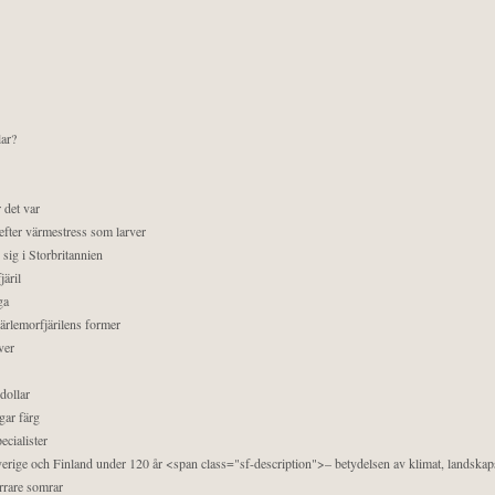
lar?
 det var
efter värmestress som larver
sig i Storbritannien
äril
ga
pärlemorfjärilens former
ver
dollar
gar färg
ecialister
 Sverige och Finland under 120 år <span class="sf-description">– betydelsen av klimat, landska
orrare somrar