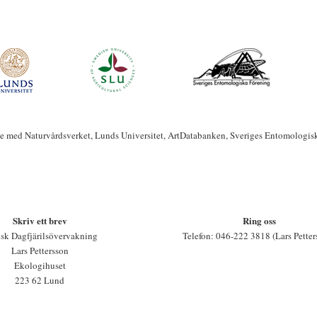
te med Naturvårdsverket, Lunds Universitet, ArtDatabanken, Sveriges Entomologis
Skriv ett brev
Ring oss
sk Dagfjärilsövervakning
Telefon: 046-222 3818 (Lars Petter
Lars Pettersson
Ekologihuset
223 62 Lund