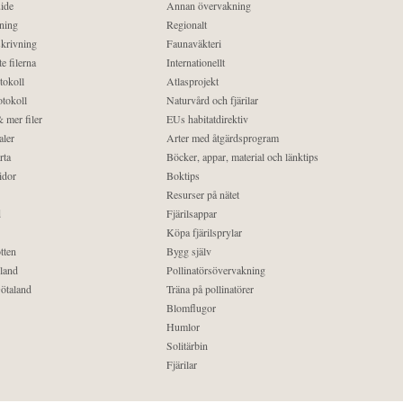
ide
Annan övervakning
ning
Regionalt
krivning
Faunaväkteri
e filerna
Internationellt
tokoll
Atlasprojekt
tokoll
Naturvård och fjärilar
 mer filer
EUs habitatdirektiv
aler
Arter med åtgärdsprogram
rta
Böcker, appar, material och länktips
idor
Boktips
Resurser på nätet
d
Fjärilsappar
Köpa fjärilsprylar
tten
Bygg själv
land
Pollinatörsövervakning
ötaland
Träna på pollinatörer
Blomflugor
Humlor
Solitärbin
Fjärilar