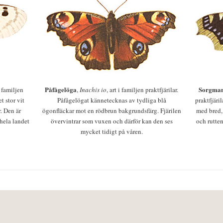
Påfågelöga
Sorgman
 i familjen
,
Inachis io
, art i familjen praktfjärilar.
t stor vit
Påfågelögat kännetecknas av tydliga blå
praktfjäri
r. Den är
ögonfläckar mot en rödbrun bakgrundsfärg. Fjärilen
med bred,
 hela landet
övervintrar som vuxen och därför kan den ses
och rutten
mycket tidigt på våren.