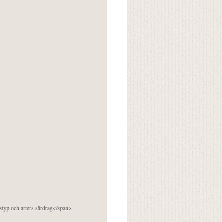
pstyp och arters särdrag</span>