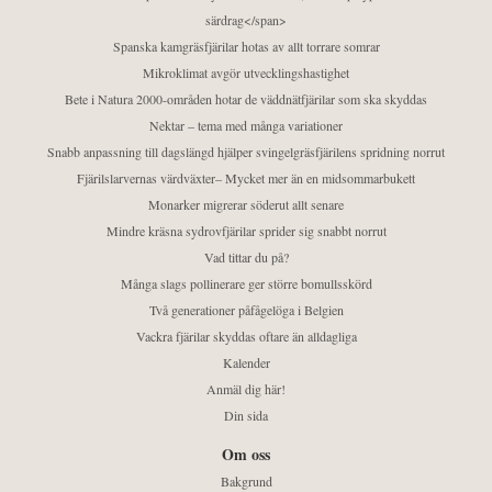
särdrag</span>
Spanska kamgräsfjärilar hotas av allt torrare somrar
Mikroklimat avgör utvecklingshastighet
Bete i Natura 2000-områden hotar de väddnätfjärilar som ska skyddas
Nektar – tema med många variationer
Snabb anpassning till dagslängd hjälper svingelgräsfjärilens spridning norrut
Fjärilslarvernas värdväxter– Mycket mer än en midsommarbukett
Monarker migrerar söderut allt senare
Mindre kräsna sydrovfjärilar sprider sig snabbt norrut
Vad tittar du på?
Många slags pollinerare ger större bomullsskörd
Två generationer påfågelöga i Belgien
Vackra fjärilar skyddas oftare än alldagliga
Kalender
Anmäl dig här!
Din sida
Om oss
Bakgrund