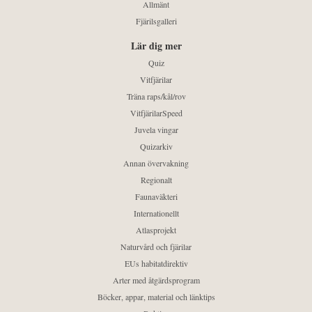
Allmänt
Fjärilsgalleri
Lär dig mer
Quiz
Vitfjärilar
Träna raps/kål/rov
VitfjärilarSpeed
Juvela vingar
Quizarkiv
Annan övervakning
Regionalt
Faunaväkteri
Internationellt
Atlasprojekt
Naturvård och fjärilar
EUs habitatdirektiv
Arter med åtgärdsprogram
Böcker, appar, material och länktips