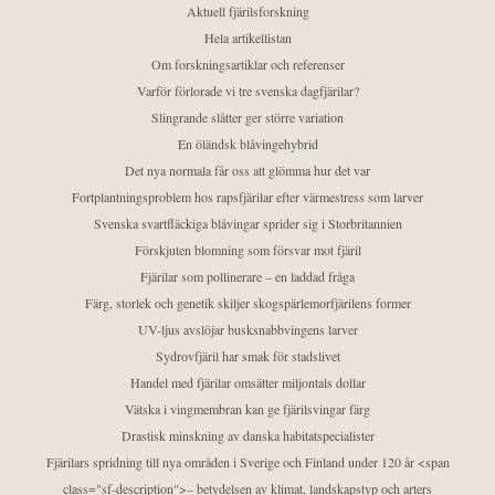
Aktuell fjärilsforskning
Hela artikellistan
Om forskningsartiklar och referenser
Varför förlorade vi tre svenska dagfjärilar?
Slingrande slåtter ger större variation
En öländsk blåvingehybrid
Det nya normala får oss att glömma hur det var
Fortplantningsproblem hos rapsfjärilar efter värmestress som larver
Svenska svartfläckiga blåvingar sprider sig i Storbritannien
Förskjuten blomning som försvar mot fjäril
Fjärilar som pollinerare – en laddad fråga
Färg, storlek och genetik skiljer skogspärlemorfjärilens former
UV-ljus avslöjar busksnabbvingens larver
Sydrovfjäril har smak för stadslivet
Handel med fjärilar omsätter miljontals dollar
Vätska i vingmembran kan ge fjärilsvingar färg
Drastisk minskning av danska habitatspecialister
Fjärilars spridning till nya områden i Sverige och Finland under 120 år <span
class="sf-description">– betydelsen av klimat, landskapstyp och arters