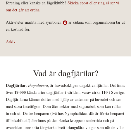
förening eller kanske en fågelklubb?
Skicka epost eller ring så ser vi
om det går att ordna.
Aktiviteter märkta med symbolen
är sådana som organisatören tar ut
en kostnad för.
Arkiv
Vad är dagfjärilar?
Dagfjärilar
,
rhopalocera
, är huvudsakligen dagaktiva fjärilar. Det finns
19 000
110
över
kända arter dagfjärilar i världen, varav cirka
i Sverige.
Dagfjärilarna känner dofter med hjälp av antenner på huvudet och ser
med stora facettögon. Dom äter nektar med sugsnabel, som kan rullas
in och ut. De tre benparen (två hos Nymphalidae, där är första benparet
tillbakabildat!) återfinns på den slanka kroppens undersida och på
ovansidan finns ofta färgstarka brett triangulära vingar som när de vilar