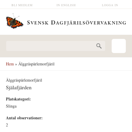
Hoppa till huvudinnehåll
BLI MEDLEM
IN ENGLISH
LOGGA IN
Sökformulär
Hem
» Älggräspärlemorfjäril
Älggräspärlemorfjäril
Själafjärden
Platskategori:
Slinga
Antal observationer:
2