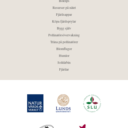
Boktips
Resurser på nätet
Fjärilsappar
Köpa fjärilsprylar
Bygg själv
Pollinatörsövervakning
Träna på pollinatörer
Blomflugor
Humlor
Solitärbin
Fjärilar