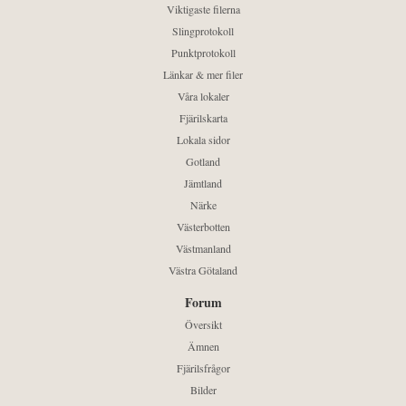
Viktigaste filerna
Slingprotokoll
Punktprotokoll
Länkar & mer filer
Våra lokaler
Fjärilskarta
Lokala sidor
Gotland
Jämtland
Närke
Västerbotten
Västmanland
Västra Götaland
Forum
Översikt
Ämnen
Fjärilsfrågor
Bilder