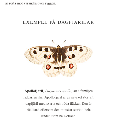
är resta mot varandra över ryggen.
EXEMPEL PÅ DAGFJÄRILAR
Apollofjäril
,
Parnassius apollo
, art i familjen
riddarfjärilar. Apollofjäril är en mycket stor vit
dagfjäril med svarta och röda fläckar. Den är
rödlistad eftersom den minskar starkt i hela
landet utom på Gotland.