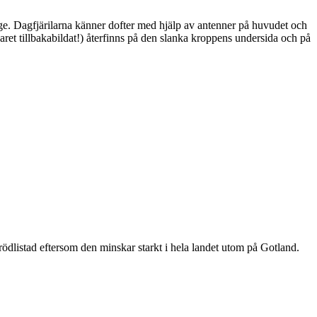
ge. Dagfjärilarna känner dofter med hjälp av antenner på huvudet och
ret tillbakabildat!) återfinns på den slanka kroppens undersida och på
är rödlistad eftersom den minskar starkt i hela landet utom på Gotland.