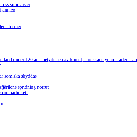
tress som larver
ritannien
ilens former
 Finland under 120 år
– betydelsen av klimat, landskapstyp och arters sär
r
lar som ska skyddas
fjärilens spridning norrut
idsommarbukett
rut