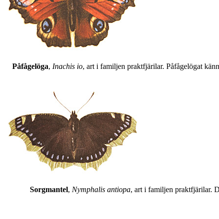
Påfågelöga
,
Inachis io
, art i familjen praktfjärilar. Påfågelögat 
Sorgmantel
,
Nymphalis antiopa
, art i familjen praktfjärila