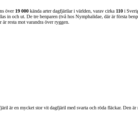
nns över
19 000
kända arter dagfjärilar i världen, varav cirka
110
i Sveri
as in och ut. De tre benparen (två hos Nymphalidae, där är första benpa
ar är resta mot varandra över ryggen.
lofjäril är en mycket stor vit dagfjäril med svarta och röda fläckar. Den 