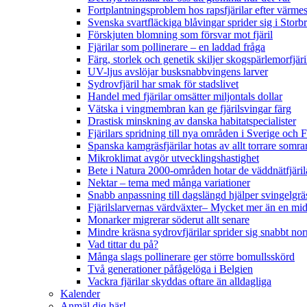
Fortplantningsproblem hos rapsfjärilar efter värmes
Svenska svartfläckiga blåvingar sprider sig i Storb
Förskjuten blomning som försvar mot fjäril
Fjärilar som pollinerare – en laddad fråga
Färg, storlek och genetik skiljer skogspärlemorfjär
UV-ljus avslöjar busksnabbvingens larver
Sydrovfjäril har smak för stadslivet
Handel med fjärilar omsätter miljontals dollar
Vätska i vingmembran kan ge fjärilsvingar färg
Drastisk minskning av danska habitatspecialister
Fjärilars spridning till nya områden i Sverige och
Spanska kamgräsfjärilar hotas av allt torrare somra
Mikroklimat avgör utvecklingshastighet
Bete i Natura 2000-områden hotar de väddnätfjäri
Nektar – tema med många variationer
Snabb anpassning till dagslängd hjälper svingelgräs
Fjärilslarvernas värdväxter– Mycket mer än en m
Monarker migrerar söderut allt senare
Mindre kräsna sydrovfjärilar sprider sig snabbt nor
Vad tittar du på?
Många slags pollinerare ger större bomullsskörd
Två generationer påfågelöga i Belgien
Vackra fjärilar skyddas oftare än alldagliga
Kalender
Anmäl dig här!