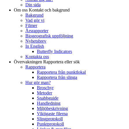
Din sida
Om oss
Kontakt och bakgrund
Bakgrund
Vad gör vi
Filmer
Årsrapporter
Biogeografisk uppföljning
Nyhetsbrev
In English
Butterfly Indicators
Kontakta oss
Övervakningen
Rapportera eller sök
Rapportera
Rapportera från punktlokal
Rapportera från slinga
Hur gör man?
Broschyr
Metoder
Snabbguide
Handledning
Miljöbeskrivning
Viktigaste filerna
Slingprotokoll
Punktprotokoll