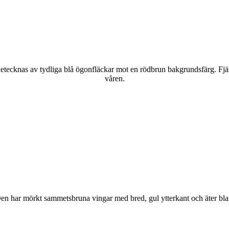
kännetecknas av tydliga blå ögonfläckar mot en rödbrun bakgrundsfärg. Fj
våren.
r. Den har mörkt sammetsbruna vingar med bred, gul ytterkant och äter bla