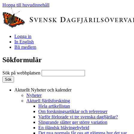
Hoppa till huvudinnehåll
Logga in
In English
Bli medlem
Sökformulär
Sök på webbplatsen
Aktuellt
Nyheter och kalender
Nyheter
Aktuell fjärilsforskning
Hela artikellistan
Om forskningsartiklar och referenser
Varför förlorade vi tre svenska dagfjärilar?
Slingrande slåtter ger större variation
En öländsk blåvingehybrid
Det nya normala får oss att glömma hur det var