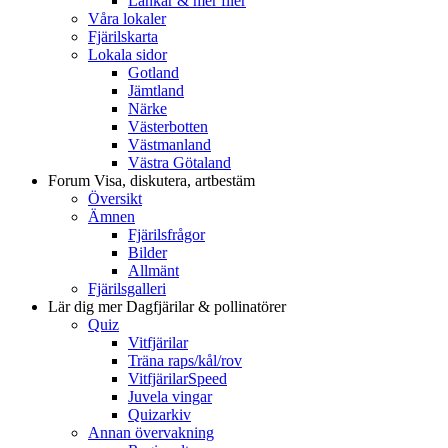
Länkar & mer filer
Våra lokaler
Fjärilskarta
Lokala sidor
Gotland
Jämtland
Närke
Västerbotten
Västmanland
Västra Götaland
Forum
Visa, diskutera, artbestäm
Översikt
Ämnen
Fjärilsfrågor
Bilder
Allmänt
Fjärilsgalleri
Lär dig mer
Dagfjärilar & pollinatörer
Quiz
Vitfjärilar
Träna raps/kål/rov
VitfjärilarSpeed
Juvela vingar
Quizarkiv
Annan övervakning