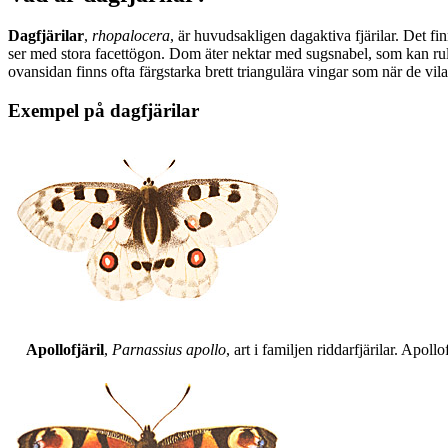
Dagfjärilar
,
rhopalocera
, är huvudsakligen dagaktiva fjärilar. Det fi
ser med stora facettögon. Dom äter nektar med sugsnabel, som kan rull
ovansidan finns ofta färgstarka brett triangulära vingar som när de vil
Exempel på dagfjärilar
Apollofjäril
,
Parnassius apollo
, art i familjen riddarfjärilar. Apol