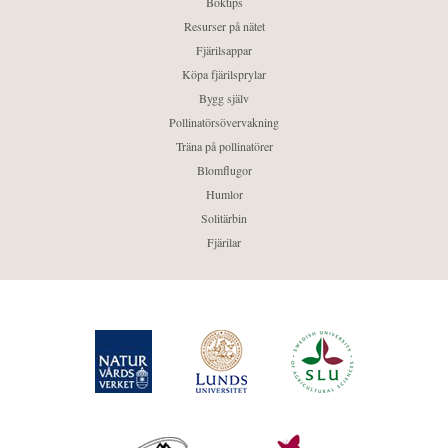
Boktips
Resurser på nätet
Fjärilsappar
Köpa fjärilsprylar
Bygg själv
Pollinatörsövervakning
Träna på pollinatörer
Blomflugor
Humlor
Solitärbin
Fjärilar