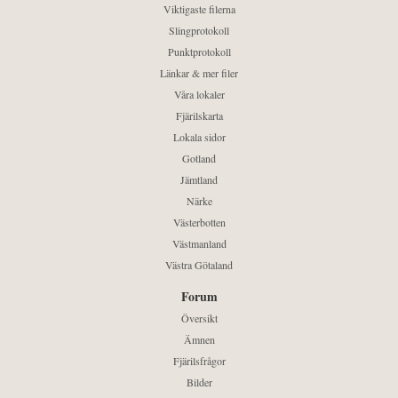
Viktigaste filerna
Slingprotokoll
Punktprotokoll
Länkar & mer filer
Våra lokaler
Fjärilskarta
Lokala sidor
Gotland
Jämtland
Närke
Västerbotten
Västmanland
Västra Götaland
Forum
Översikt
Ämnen
Fjärilsfrågor
Bilder