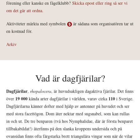
förening eller kanske en fågelklubb?
Skicka epost eller ring så ser vi
om det går att ordna.
Aktiviteter märkta med symbolen
är sådana som organisatören tar ut
en kostnad för.
Arkiv
Vad är dagfjärilar?
Dagfjärilar
,
rhopalocera
, är huvudsakligen dagaktiva fjärilar. Det finns
19 000
110
över
kända arter dagfjärilar i världen, varav cirka
i Sverige.
Dagfjärilarna känner dofter med hjälp av antenner på huvudet och ser
med stora facettögon. Dom äter nektar med sugsnabel, som kan rullas
in och ut. De tre benparen (två hos Nymphalidae, där är första benparet
tillbakabildat!) återfinns på den slanka kroppens undersida och på
ovansidan finns ofta färgstarka brett triangulära vingar som när de vilar