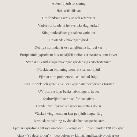
Aktuell fjärilsforskning
Hela artikellistan
Om forskningsartiklar och referenser
Varför förlorade vi tre svenska dagfjärilar?
Slingrande slåtter ger större variation
En öländsk blåvingehybrid
Det nya normala får oss att glömma hur det var
Fortplantningsproblem hos rapsfjärilar efter värmestress som larver
Svenska svartfläckiga blåvingar sprider sig i Storbritannien
Förskjuten blomning som försvar mot fjäril
Fjärilar som pollinerare – en laddad fråga
Färg, storlek och genetik skiljer skogspärlemorfjärilens former
UV-ljus avslöjar busksnabbvingens larver
Sydrovfjäril har smak för stadslivet
Handel med fjärilar omsätter miljontals dollar
Vätska i vingmembran kan ge fjärilsvingar färg
Drastisk minskning av danska habitatspecialister
Fjärilars spridning till nya områden i Sverige och Finland under 120 år <span
class="sf-description">– betydelsen av klimat, landskapstyp och arters