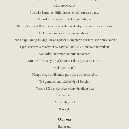
särdrag</span>
Spanska kamgräsfjärilar hotas av allt torrare somrar
Mikroklimat avgör utvecklingshastighet
Bete i Natura 2000-områden hotar de väddnätfjärilar som ska skyddas
Nektar – tema med många variationer
Snabb anpassning till dagslängd hjälper svingelgräsfjärilens spridning norrut
Fjärilslarvernas värdväxter– Mycket mer än en midsommarbukett
Monarker migrerar söderut allt senare
Mindre kräsna sydrovfjärilar sprider sig snabbt norrut
Vad tittar du på?
Många slags pollinerare ger större bomullsskörd
Två generationer påfågelöga i Belgien
Vackra fjärilar skyddas oftare än alldagliga
Kalender
Anmäl dig här!
Din sida
Om oss
Bakgrund