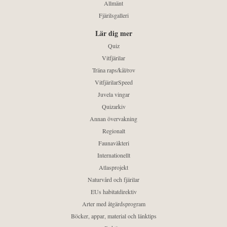
Allmänt
Fjärilsgalleri
Lär dig mer
Quiz
Vitfjärilar
Träna raps/kål/rov
VitfjärilarSpeed
Juvela vingar
Quizarkiv
Annan övervakning
Regionalt
Faunaväkteri
Internationellt
Atlasprojekt
Naturvård och fjärilar
EUs habitatdirektiv
Arter med åtgärdsprogram
Böcker, appar, material och länktips