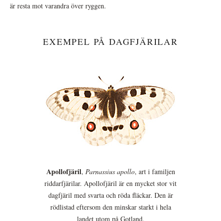
är resta mot varandra över ryggen.
EXEMPEL PÅ DAGFJÄRILAR
Apollofjäril
,
Parnassius apollo
, art i familjen
riddarfjärilar. Apollofjäril är en mycket stor vit
dagfjäril med svarta och röda fläckar. Den är
rödlistad eftersom den minskar starkt i hela
landet utom på Gotland.