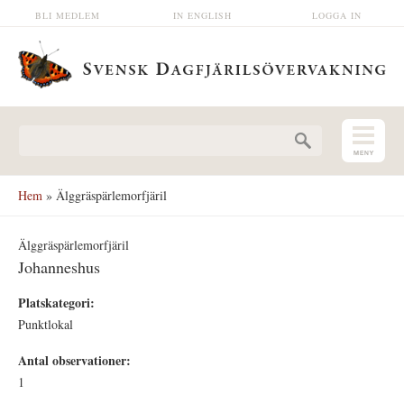
Hoppa till huvudinnehåll
BLI MEDLEM
IN ENGLISH
LOGGA IN
Sökformulär
Hem
» Älggräspärlemorfjäril
Älggräspärlemorfjäril
Johanneshus
Platskategori:
Punktlokal
Antal observationer:
1