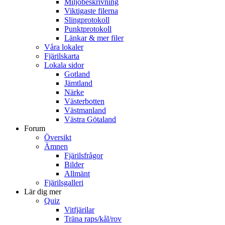
Miljöbeskrivning
Viktigaste filerna
Slingprotokoll
Punktprotokoll
Länkar & mer filer
Våra lokaler
Fjärilskarta
Lokala sidor
Gotland
Jämtland
Närke
Västerbotten
Västmanland
Västra Götaland
Forum
Översikt
Ämnen
Fjärilsfrågor
Bilder
Allmänt
Fjärilsgalleri
Lär dig mer
Quiz
Vitfjärilar
Träna raps/kål/rov