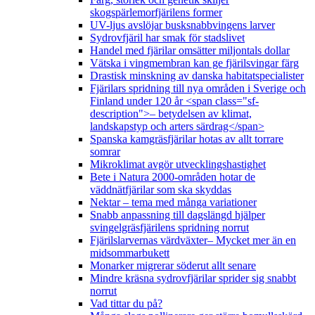
skogspärlemorfjärilens former
UV-ljus avslöjar busksnabbvingens larver
Sydrovfjäril har smak för stadslivet
Handel med fjärilar omsätter miljontals dollar
Vätska i vingmembran kan ge fjärilsvingar färg
Drastisk minskning av danska habitatspecialister
Fjärilars spridning till nya områden i Sverige och
Finland under 120 år <span class="sf-
description">– betydelsen av klimat,
landskapstyp och arters särdrag</span>
Spanska kamgräsfjärilar hotas av allt torrare
somrar
Mikroklimat avgör utvecklingshastighet
Bete i Natura 2000-områden hotar de
väddnätfjärilar som ska skyddas
Nektar – tema med många variationer
Snabb anpassning till dagslängd hjälper
svingelgräsfjärilens spridning norrut
Fjärilslarvernas värdväxter– Mycket mer än en
midsommarbukett
Monarker migrerar söderut allt senare
Mindre kräsna sydrovfjärilar sprider sig snabbt
norrut
Vad tittar du på?