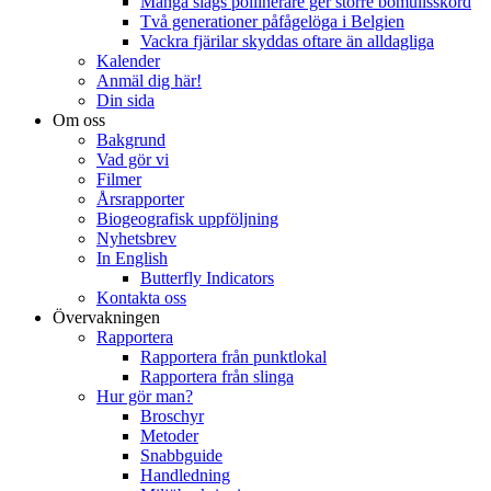
Många slags pollinerare ger större bomullsskörd
Två generationer påfågelöga i Belgien
Vackra fjärilar skyddas oftare än alldagliga
Kalender
Anmäl dig här!
Din sida
Om oss
Bakgrund
Vad gör vi
Filmer
Årsrapporter
Biogeografisk uppföljning
Nyhetsbrev
In English
Butterfly Indicators
Kontakta oss
Övervakningen
Rapportera
Rapportera från punktlokal
Rapportera från slinga
Hur gör man?
Broschyr
Metoder
Snabbguide
Handledning