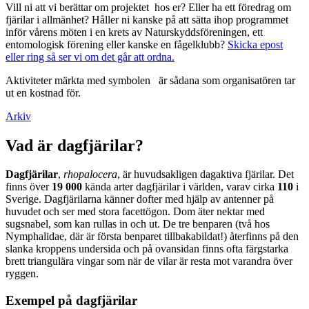
Vill ni att vi berättar om projektet hos er? Eller ha ett föredrag om
fjärilar i allmänhet? Håller ni kanske på att sätta ihop programmet
inför vårens möten i en krets av Naturskyddsföreningen, ett
entomologisk förening eller kanske en fågelklubb?
Skicka epost
eller ring så ser vi om det går att ordna.
Aktiviteter märkta med symbolen
är sådana som organisatören tar
ut en kostnad för.
Arkiv
Vad är dagfjärilar?
Dagfjärilar
,
rhopalocera
, är huvudsakligen dagaktiva fjärilar. Det
finns över
19 000
kända arter dagfjärilar i världen, varav cirka
110
i
Sverige. Dagfjärilarna känner dofter med hjälp av antenner på
huvudet och ser med stora facettögon. Dom äter nektar med
sugsnabel, som kan rullas in och ut. De tre benparen (två hos
Nymphalidae, där är första benparet tillbakabildat!) återfinns på den
slanka kroppens undersida och på ovansidan finns ofta färgstarka
brett triangulära vingar som när de vilar är resta mot varandra över
ryggen.
Exempel på dagfjärilar