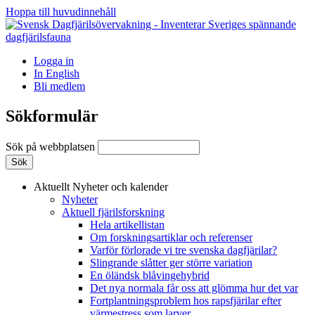
Hoppa till huvudinnehåll
Logga in
In English
Bli medlem
Sökformulär
Sök på webbplatsen
Aktuellt
Nyheter och kalender
Nyheter
Aktuell fjärilsforskning
Hela artikellistan
Om forskningsartiklar och referenser
Varför förlorade vi tre svenska dagfjärilar?
Slingrande slåtter ger större variation
En öländsk blåvingehybrid
Det nya normala får oss att glömma hur det var
Fortplantningsproblem hos rapsfjärilar efter
värmestress som larver