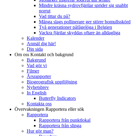
Mindre kräsna sydrovfjärilar sprider sig snabbt
norrut
Vad tittar du på?
Många slags pollinerare ger större bomullsskörd
Två generationer påfågelöga i Belgien
Vackra fjärilar skyddas oftare än alldagliga
Kalender
Anmäl dig här!
Din sida
Om oss
Kontakt och bakgrund
Bakgrund
Vad gör vi
Filmer
Årsrapporter
Biogeografisk uppföljning
Nyhetsbrev
In English
Butterfly Indicators
Kontakta oss
Övervakningen
Rapportera eller sök
Rapportera
Rapportera från punktlokal
Rapportera från slinga
Hur gör man?