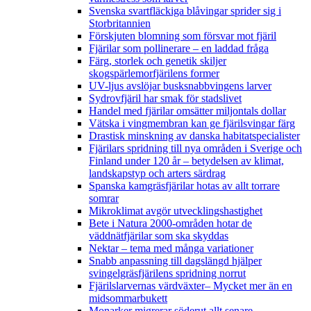
Svenska svartfläckiga blåvingar sprider sig i
Storbritannien
Förskjuten blomning som försvar mot fjäril
Fjärilar som pollinerare – en laddad fråga
Färg, storlek och genetik skiljer
skogspärlemorfjärilens former
UV-ljus avslöjar busksnabbvingens larver
Sydrovfjäril har smak för stadslivet
Handel med fjärilar omsätter miljontals dollar
Vätska i vingmembran kan ge fjärilsvingar färg
Drastisk minskning av danska habitatspecialister
Fjärilars spridning till nya områden i Sverige och
Finland under 120 år
– betydelsen av klimat,
landskapstyp och arters särdrag
Spanska kamgräsfjärilar hotas av allt torrare
somrar
Mikroklimat avgör utvecklingshastighet
Bete i Natura 2000-områden hotar de
väddnätfjärilar som ska skyddas
Nektar – tema med många variationer
Snabb anpassning till dagslängd hjälper
svingelgräsfjärilens spridning norrut
Fjärilslarvernas värdväxter– Mycket mer än en
midsommarbukett
Monarker migrerar söderut allt senare