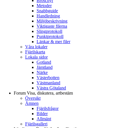
Broschyr
Metoder
Snabbguide
Handledning
Miljöbeskrivning
Viktigaste filerna
Slingprotokoll
Punktprotokoll
Länkar & mer filer
Våra lokaler
Fjärilskarta
Lokala sidor
Gotland
Jämtland
Närke
Västerbotten
Västmanland
Västra Götaland
Forum
Visa, diskutera, artbestäm
Översikt
Ämnen
Fjärilsfrågor
Bilder
Allmänt
Fjärilsgalleri