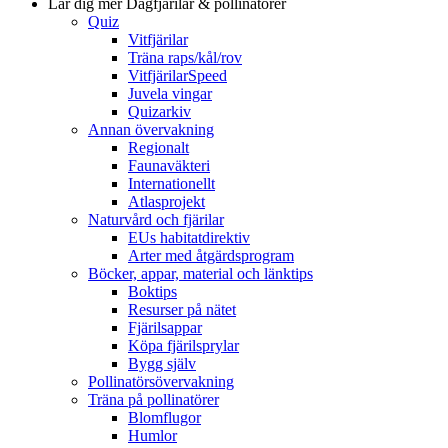
Lär dig mer
Dagfjärilar & pollinatörer
Quiz
Vitfjärilar
Träna raps/kål/rov
VitfjärilarSpeed
Juvela vingar
Quizarkiv
Annan övervakning
Regionalt
Faunaväkteri
Internationellt
Atlasprojekt
Naturvård och fjärilar
EUs habitatdirektiv
Arter med åtgärdsprogram
Böcker, appar, material och länktips
Boktips
Resurser på nätet
Fjärilsappar
Köpa fjärilsprylar
Bygg själv
Pollinatörsövervakning
Träna på pollinatörer
Blomflugor
Humlor