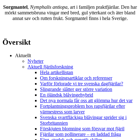
Sorgmantel
,
Nymphalis antiopa
, art i familjen praktfjärilar. Den har
mörkt sammetsbruna vingar med bred, gul ytterkant och äter bland
annat sav och rutten frukt. Sorgmantel finns i hela Sverige.
Översikt
Aktuellt
Nyheter
Aktuell fjärilsforskning
Hela artikellistan
Om forskningsartiklar och referenser
Varför förlorade vi tre svenska dagfjärilar?
Slingrande slåtter ger större variation
En öländsk blåvingehybrid
Det nya normala får oss att glömma hur det var
Fortplantningsproblem hos rapsfjärilar efter
värmestress som larver
Svenska svartfläckiga blåvingar sprider sig i
Storbritannien
Förskjuten blomning som försvar mot fjäril
Fjärilar som pollinerare – en laddad fråga
Färg, storlek och genetik skiljer