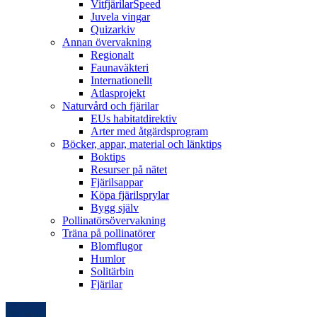
VitfjärilarSpeed
Juvela vingar
Quizarkiv
Annan övervakning
Regionalt
Faunaväkteri
Internationellt
Atlasprojekt
Naturvård och fjärilar
EUs habitatdirektiv
Arter med åtgärdsprogram
Böcker, appar, material och länktips
Boktips
Resurser på nätet
Fjärilsappar
Köpa fjärilsprylar
Bygg själv
Pollinatörsövervakning
Träna på pollinatörer
Blomflugor
Humlor
Solitärbin
Fjärilar