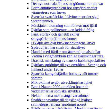
Det nya normala får oss att glömma hur det var
Fortplantningsproblem hos rapsfjärilar efter
värmestress som larver
Svenska svartfläckiga blåvingar sprider sig i
Storbritannien
Förskjuten blomning som försvar mot fjäril
Fjärilar som pollinerare – en laddad fråga
Färg, storlek och genetik skiljer
skogspärlemorfjärilens former
UV-ljus avslöjar busksnabbvingens larver
Sydrovfjäril har smak för stadslivet
Handel med fjärilar omsätter miljontals dollar
Vätska i vingmembran kan ge fjärilsvingar färg
Drastisk minskning av danska habitatspecialister
Fjärilars spridning till nya områden i Sverige och
Finland under 120 år
Spanska kamgräsfjärilar hotas av allt torrare
somrar
Mikroklimat avgör utvecklingshastighet
Bete i Natura 2000-områden hotar de
väddnätfjärilar som ska skyddas
Nektar – tema med många variationer
Snabb anpassning till dagslängd hjälper
svingelgräsfjärilens spridning norrut
Fjärilslarvernas värdväxter– Mycket mer än en