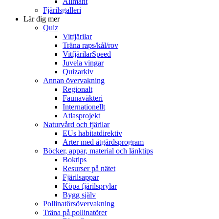
Allmänt
Fjärilsgalleri
Lär dig mer
Quiz
Vitfjärilar
Träna raps/kål/rov
VitfjärilarSpeed
Juvela vingar
Quizarkiv
Annan övervakning
Regionalt
Faunaväkteri
Internationellt
Atlasprojekt
Naturvård och fjärilar
EUs habitatdirektiv
Arter med åtgärdsprogram
Böcker, appar, material och länktips
Boktips
Resurser på nätet
Fjärilsappar
Köpa fjärilsprylar
Bygg själv
Pollinatörsövervakning
Träna på pollinatörer