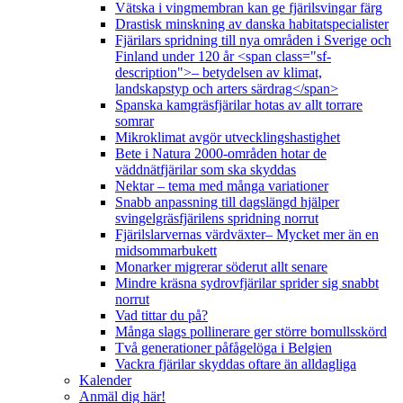
Vätska i vingmembran kan ge fjärilsvingar färg
Drastisk minskning av danska habitatspecialister
Fjärilars spridning till nya områden i Sverige och
Finland under 120 år <span class="sf-
description">– betydelsen av klimat,
landskapstyp och arters särdrag</span>
Spanska kamgräsfjärilar hotas av allt torrare
somrar
Mikroklimat avgör utvecklingshastighet
Bete i Natura 2000-områden hotar de
väddnätfjärilar som ska skyddas
Nektar – tema med många variationer
Snabb anpassning till dagslängd hjälper
svingelgräsfjärilens spridning norrut
Fjärilslarvernas värdväxter– Mycket mer än en
midsommarbukett
Monarker migrerar söderut allt senare
Mindre kräsna sydrovfjärilar sprider sig snabbt
norrut
Vad tittar du på?
Många slags pollinerare ger större bomullsskörd
Två generationer påfågelöga i Belgien
Vackra fjärilar skyddas oftare än alldagliga
Kalender
Anmäl dig här!