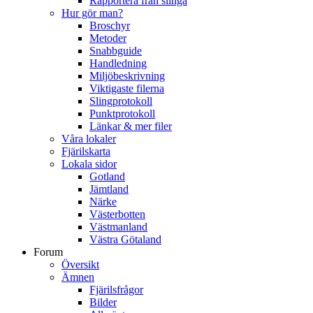
Rapportera från slinga
Hur gör man?
Broschyr
Metoder
Snabbguide
Handledning
Miljöbeskrivning
Viktigaste filerna
Slingprotokoll
Punktprotokoll
Länkar & mer filer
Våra lokaler
Fjärilskarta
Lokala sidor
Gotland
Jämtland
Närke
Västerbotten
Västmanland
Västra Götaland
Forum
Översikt
Ämnen
Fjärilsfrågor
Bilder