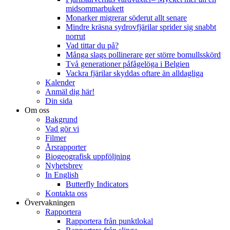
midsommarbukett
Monarker migrerar söderut allt senare
Mindre kräsna sydrovfjärilar sprider sig snabbt
norrut
Vad tittar du på?
Många slags pollinerare ger större bomullsskörd
Två generationer påfågelöga i Belgien
Vackra fjärilar skyddas oftare än alldagliga
Kalender
Anmäl dig här!
Din sida
Om oss
Bakgrund
Vad gör vi
Filmer
Årsrapporter
Biogeografisk uppföljning
Nyhetsbrev
In English
Butterfly Indicators
Kontakta oss
Övervakningen
Rapportera
Rapportera från punktlokal