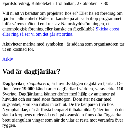
Fjärilsföredrag, Biblioteket i Trollhättan, 27 oktober 17:30
Vill ni att vi berättar om projektet hos er? Eller ha ett föredrag om
fjärilar i allmänhet? Håller ni kanske på att sätta ihop programmet
inför vårens möten i en krets av Naturskyddsföreningen, ett
entomologisk förening eller kanske en fågelklubb?
Skicka epost
eller ring så ser vi om det går att ordna.
Aktiviteter märkta med symbolen
är sådana som organisatören tar
ut en kostnad för.
Arkiv
Vad är dagfjärilar?
Dagfjärilar
,
rhopalocera
, är huvudsakligen dagaktiva fjärilar. Det
finns över
19 000
kända arter dagfjärilar i världen, varav cirka
110
i
Sverige. Dagfjärilarna känner dofter med hjälp av antenner på
huvudet och ser med stora facettögon. Dom äter nektar med
sugsnabel, som kan rullas in och ut. De tre benparen (två hos
Nymphalidae, där är första benparet tillbakabildat!) återfinns på den
slanka kroppens undersida och på ovansidan finns ofta färgstarka
brett triangulära vingar som när de vilar är resta mot varandra över
ryggen.