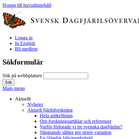
Hoppa till huvudinnehåll
Logga in
In English
Bli medlem
Sökformulär
Sök på webbplatsen
Main menu
Aktuellt
Nyheter
Aktuell fjärilsforskning
Hela artikellistan
Om forskningsartiklar och referenser
Varför förlorade vi tre svenska dagfjärilar?
Slingrande slåtter ger större variation
En öländsk blåvingehybrid