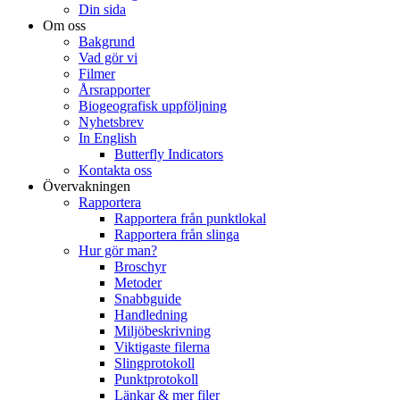
Din sida
Om oss
Bakgrund
Vad gör vi
Filmer
Årsrapporter
Biogeografisk uppföljning
Nyhetsbrev
In English
Butterfly Indicators
Kontakta oss
Övervakningen
Rapportera
Rapportera från punktlokal
Rapportera från slinga
Hur gör man?
Broschyr
Metoder
Snabbguide
Handledning
Miljöbeskrivning
Viktigaste filerna
Slingprotokoll
Punktprotokoll
Länkar & mer filer