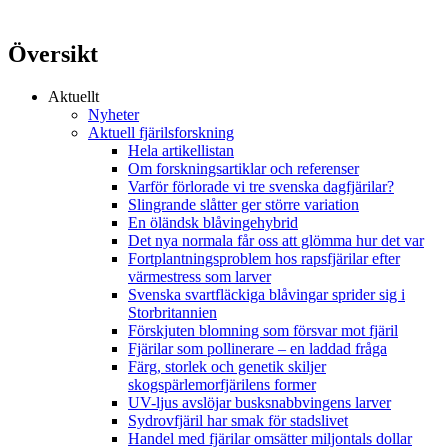
Översikt
Aktuellt
Nyheter
Aktuell fjärilsforskning
Hela artikellistan
Om forskningsartiklar och referenser
Varför förlorade vi tre svenska dagfjärilar?
Slingrande slåtter ger större variation
En öländsk blåvingehybrid
Det nya normala får oss att glömma hur det var
Fortplantningsproblem hos rapsfjärilar efter
värmestress som larver
Svenska svartfläckiga blåvingar sprider sig i
Storbritannien
Förskjuten blomning som försvar mot fjäril
Fjärilar som pollinerare – en laddad fråga
Färg, storlek och genetik skiljer
skogspärlemorfjärilens former
UV-ljus avslöjar busksnabbvingens larver
Sydrovfjäril har smak för stadslivet
Handel med fjärilar omsätter miljontals dollar