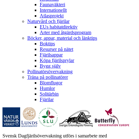
Faunaväkteri
Internationellt
Atlasprojekt
Naturvård och fjärilar
EUs habitatdirektiv
Arter med åtgärdsprogram
Böcker, appar, material och länktips
Boktips
Resurser på nätet
Fjärilsappar
Köpa fjärilsprylar
Bygg själv
Pollinatörsövervakning
Träna på pollinatörer
Blomflugor
Humlor
Solitärbin
Fjärilar
Svensk Dagfjärilsövervakning utförs i samarbete med