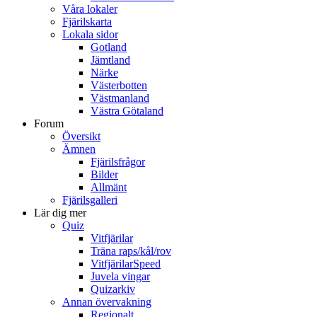
Våra lokaler
Fjärilskarta
Lokala sidor
Gotland
Jämtland
Närke
Västerbotten
Västmanland
Västra Götaland
Forum
Översikt
Ämnen
Fjärilsfrågor
Bilder
Allmänt
Fjärilsgalleri
Lär dig mer
Quiz
Vitfjärilar
Träna raps/kål/rov
VitfjärilarSpeed
Juvela vingar
Quizarkiv
Annan övervakning
Regionalt