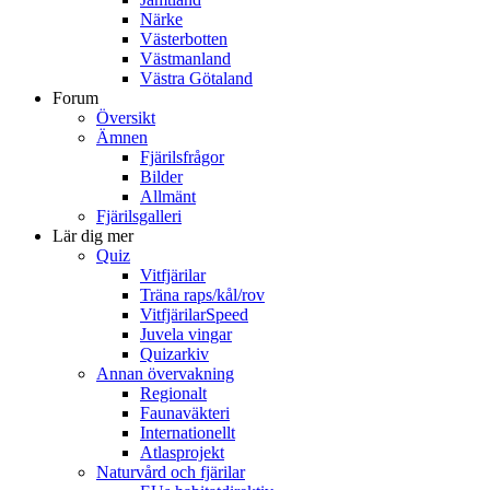
Närke
Västerbotten
Västmanland
Västra Götaland
Forum
Översikt
Ämnen
Fjärilsfrågor
Bilder
Allmänt
Fjärilsgalleri
Lär dig mer
Quiz
Vitfjärilar
Träna raps/kål/rov
VitfjärilarSpeed
Juvela vingar
Quizarkiv
Annan övervakning
Regionalt
Faunaväkteri
Internationellt
Atlasprojekt
Naturvård och fjärilar