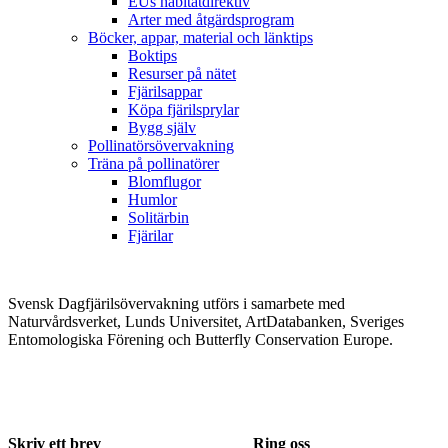
EUs habitatdirektiv
Arter med åtgärdsprogram
Böcker, appar, material och länktips
Boktips
Resurser på nätet
Fjärilsappar
Köpa fjärilsprylar
Bygg själv
Pollinatörsövervakning
Träna på pollinatörer
Blomflugor
Humlor
Solitärbin
Fjärilar
Svensk Dagfjärilsövervakning utförs i samarbete med
Naturvårdsverket, Lunds Universitet, ArtDatabanken, Sveriges
Entomologiska Förening och Butterfly Conservation Europe.
Skriv ett brev
Ring oss