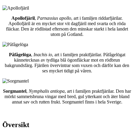
Apollofjäril
,
Parnassius apollo
, art i familjen riddarfjärilar.
Apollofjäril är en mycket stor vit dagfjäril med svarta och röda
fläckar. Den är rödlistad eftersom den minskar starkt i hela landet
utom på Gotland.
Påfågelöga
,
Inachis io
, art i familjen praktfjärilar. Påfågelögat
kännetecknas av tydliga blå ögonfläckar mot en rödbrun
bakgrundsfärg. Fjärilen övervintrar som vuxen och därför kan den
ses mycket tidigt på våren.
Sorgmantel
,
Nymphalis antiopa
, art i familjen praktfjärilar. Den har
mörkt sammetsbruna vingar med bred, gul ytterkant och äter bland
annat sav och rutten frukt. Sorgmantel finns i hela Sverige.
Översikt