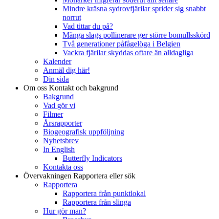
Mindre kräsna sydrovfjärilar sprider sig snabbt
norrut
Vad tittar du på?
Många slags pollinerare ger större bomullsskörd
Två generationer påfågelöga i Belgien
Vackra fjärilar skyddas oftare än alldagliga
Kalender
Anmäl dig här!
Din sida
Om oss
Kontakt och bakgrund
Bakgrund
Vad gör vi
Filmer
Årsrapporter
Biogeografisk uppföljning
Nyhetsbrev
In English
Butterfly Indicators
Kontakta oss
Övervakningen
Rapportera eller sök
Rapportera
Rapportera från punktlokal
Rapportera från slinga
Hur gör man?