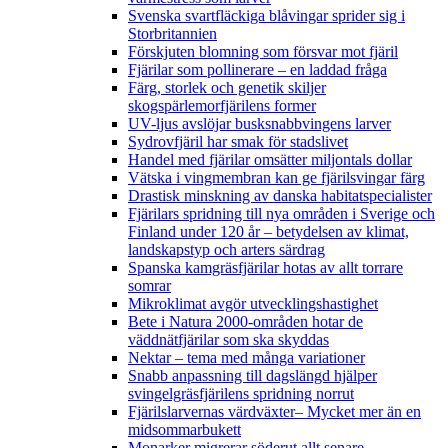
Svenska svartfläckiga blåvingar sprider sig i
Storbritannien
Förskjuten blomning som försvar mot fjäril
Fjärilar som pollinerare – en laddad fråga
Färg, storlek och genetik skiljer
skogspärlemorfjärilens former
UV-ljus avslöjar busksnabbvingens larver
Sydrovfjäril har smak för stadslivet
Handel med fjärilar omsätter miljontals dollar
Vätska i vingmembran kan ge fjärilsvingar färg
Drastisk minskning av danska habitatspecialister
Fjärilars spridning till nya områden i Sverige och
Finland under 120 år
– betydelsen av klimat,
landskapstyp och arters särdrag
Spanska kamgräsfjärilar hotas av allt torrare
somrar
Mikroklimat avgör utvecklingshastighet
Bete i Natura 2000-områden hotar de
väddnätfjärilar som ska skyddas
Nektar – tema med många variationer
Snabb anpassning till dagslängd hjälper
svingelgräsfjärilens spridning norrut
Fjärilslarvernas värdväxter– Mycket mer än en
midsommarbukett
Monarker migrerar söderut allt senare