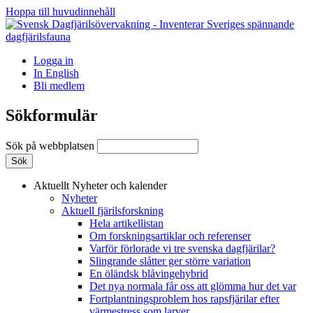
Hoppa till huvudinnehåll
Logga in
In English
Bli medlem
Sökformulär
Sök på webbplatsen
Aktuellt
Nyheter och kalender
Nyheter
Aktuell fjärilsforskning
Hela artikellistan
Om forskningsartiklar och referenser
Varför förlorade vi tre svenska dagfjärilar?
Slingrande slåtter ger större variation
En öländsk blåvingehybrid
Det nya normala får oss att glömma hur det var
Fortplantningsproblem hos rapsfjärilar efter
värmestress som larver