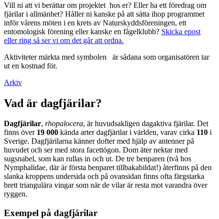
Vill ni att vi berättar om projektet hos er? Eller ha ett föredrag om
fjärilar i allmänhet? Håller ni kanske på att sätta ihop programmet
inför vårens möten i en krets av Naturskyddsföreningen, ett
entomologisk förening eller kanske en fågelklubb?
Skicka epost
eller ring så ser vi om det går att ordna.
Aktiviteter märkta med symbolen
är sådana som organisatören tar
ut en kostnad för.
Arkiv
Vad är dagfjärilar?
Dagfjärilar
,
rhopalocera
, är huvudsakligen dagaktiva fjärilar. Det
finns över
19 000
kända arter dagfjärilar i världen, varav cirka
110
i
Sverige. Dagfjärilarna känner dofter med hjälp av antenner på
huvudet och ser med stora facettögon. Dom äter nektar med
sugsnabel, som kan rullas in och ut. De tre benparen (två hos
Nymphalidae, där är första benparet tillbakabildat!) återfinns på den
slanka kroppens undersida och på ovansidan finns ofta färgstarka
brett triangulära vingar som när de vilar är resta mot varandra över
ryggen.
Exempel på dagfjärilar