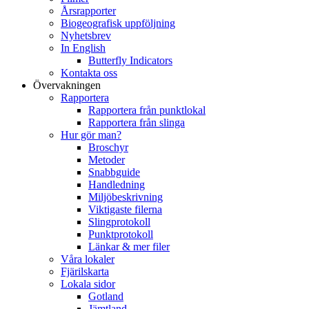
Årsrapporter
Biogeografisk uppföljning
Nyhetsbrev
In English
Butterfly Indicators
Kontakta oss
Övervakningen
Rapportera
Rapportera från punktlokal
Rapportera från slinga
Hur gör man?
Broschyr
Metoder
Snabbguide
Handledning
Miljöbeskrivning
Viktigaste filerna
Slingprotokoll
Punktprotokoll
Länkar & mer filer
Våra lokaler
Fjärilskarta
Lokala sidor
Gotland
Jämtland