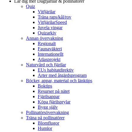
Lär dig mer
Dagfjärilar & pollinatörer
Quiz
Vitfjärilar
Träna raps/kål/rov
VitfjärilarSpeed
Juvela vingar
Quizarkiv
Annan övervakning
Regionalt
Faunaväkteri
Internationellt
Atlasprojekt
Naturvård och fjärilar
EUs habitatdirektiv
Arter med åtgärdsprogram
Böcker, appar, material och länktips
Boktips
Resurser på nätet
Fjärilsappar
Köpa fjärilsprylar
Bygg själv
Pollinatörsövervakning
Träna på pollinatörer
Blomflugor
Humlor