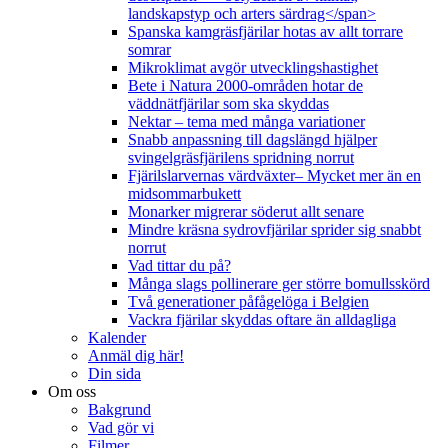
landskapstyp och arters särdrag</span>
Spanska kamgräsfjärilar hotas av allt torrare
somrar
Mikroklimat avgör utvecklingshastighet
Bete i Natura 2000-områden hotar de
väddnätfjärilar som ska skyddas
Nektar – tema med många variationer
Snabb anpassning till dagslängd hjälper
svingelgräsfjärilens spridning norrut
Fjärilslarvernas värdväxter– Mycket mer än en
midsommarbukett
Monarker migrerar söderut allt senare
Mindre kräsna sydrovfjärilar sprider sig snabbt
norrut
Vad tittar du på?
Många slags pollinerare ger större bomullsskörd
Två generationer påfågelöga i Belgien
Vackra fjärilar skyddas oftare än alldagliga
Kalender
Anmäl dig här!
Din sida
Om oss
Bakgrund
Vad gör vi
Filmer