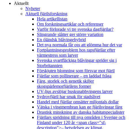
Aktuellt
Nyheter
Aktuell fjärilsforskning
Hela artikellistan
Om forskningsartiklar och referenser
Varför förlorade vi tre svenska dagfjärilar?
Slingrande slåtter ger större variation
En öländsk blåvingehybrid
Det nya normala får oss att glömma hur det var
Fortplantningsproblem hos rapsfjärilar efter
värmestress som larver
Svenska svartfläckiga blåvingar sprider sig i
Storbritannien
Förskjuten blomning som försvar mot fjäril
Fjärilar som pollinerare – en laddad fråga
Färg, storlek och genetik skiljer
skogspärlemorfjärilens former
UV-ljus avslöjar busksnabbvingens larver
Sydrovfjäril har smak för stadslivet
Handel med fjärilar omsätter miljontals dollar
Vätska i vingmembran kan ge fjärilsvingar färg
Drastisk minskning av danska habitatspecialister
Fjärilars spridning till nya områden i Sverige och
Finland under 120 år <span class="sf-
description">– betydelsen av klimat,