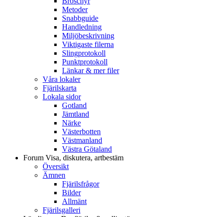
Broschyr
Metoder
Snabbguide
Handledning
Miljöbeskrivning
Viktigaste filerna
Slingprotokoll
Punktprotokoll
Länkar & mer filer
Våra lokaler
Fjärilskarta
Lokala sidor
Gotland
Jämtland
Närke
Västerbotten
Västmanland
Västra Götaland
Forum
Visa, diskutera, artbestäm
Översikt
Ämnen
Fjärilsfrågor
Bilder
Allmänt
Fjärilsgalleri