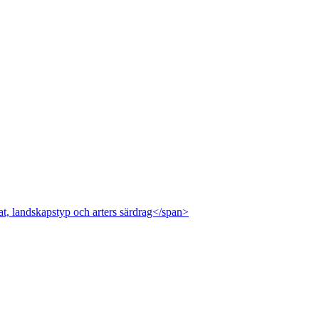
at, landskapstyp och arters särdrag</span>