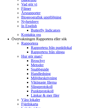
Vad gör vi
Filmer
Årsrapporter
Biogeografisk uppföljning
Nyhetsbrev
In English
Butterfly Indicators
Kontakta oss
Övervakningen
Rapportera eller sök
Rapportera
Rapportera från punktlokal
Rapportera från slinga
Hur gör man?
Broschyr
Metoder
Snabbguide
Handledning
Miljöbeskrivning
Viktigaste filerna
Slingprotokoll
Punktprotokoll
Länkar & mer filer
Våra lokaler
Fjärilskarta