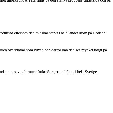
ret tillbakabildat!) återfinns på den slanka kroppens undersida och på
är rödlistad eftersom den minskar starkt i hela landet utom på Gotland.
ärilen övervintrar som vuxen och därför kan den ses mycket tidigt på
nd annat sav och rutten frukt. Sorgmantel finns i hela Sverige.