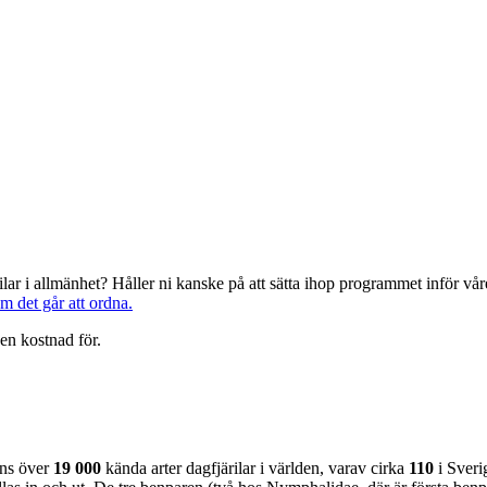
järilar i allmänhet? Håller ni kanske på att sätta ihop programmet inför 
om det går att ordna.
en kostnad för.
nns över
19 000
kända arter dagfjärilar i världen, varav cirka
110
i Sveri