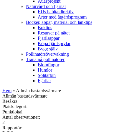
Atlasprojekt
Naturvård och fjärilar
EUs habitatdirektiv
Arter med åtgärdsprogram
Böcker, appar, material och länktips
Boktips
Resurser på nätet
Fjärilsappar
Köpa fjärilsprylar
Bygg själv
Pollinatörsövervakning
Träna på pollinatörer
Blomflugor
Humlor
Solitärbin
Fjärilar
Hem
» Allmän bastardsvärmare
Allmän bastardsvärmare
Resåkra
Platskategori:
Punktlokal
Antal observationer:
2
Rapportör: