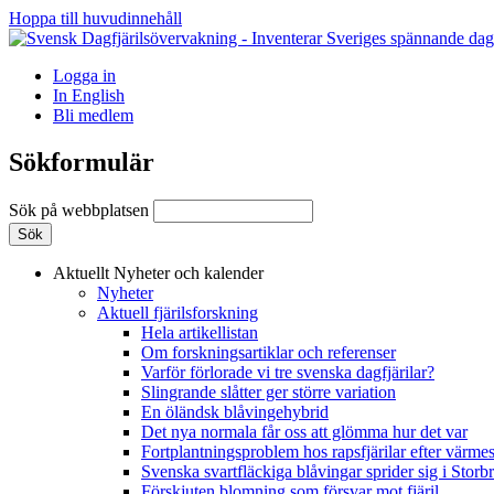
Hoppa till huvudinnehåll
Logga in
In English
Bli medlem
Sökformulär
Sök på webbplatsen
Aktuellt
Nyheter och kalender
Nyheter
Aktuell fjärilsforskning
Hela artikellistan
Om forskningsartiklar och referenser
Varför förlorade vi tre svenska dagfjärilar?
Slingrande slåtter ger större variation
En öländsk blåvingehybrid
Det nya normala får oss att glömma hur det var
Fortplantningsproblem hos rapsfjärilar efter värmes
Svenska svartfläckiga blåvingar sprider sig i Storb
Förskjuten blomning som försvar mot fjäril