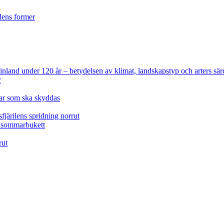
ilens former
 Finland under 120 år
– betydelsen av klimat, landskapstyp och arters sär
r
lar som ska skyddas
fjärilens spridning norrut
idsommarbukett
rut