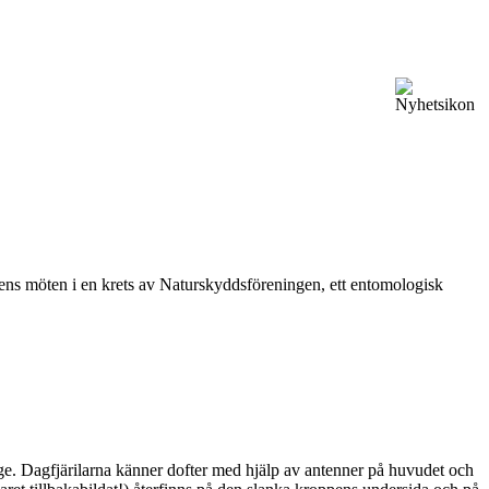
vårens möten i en krets av Naturskyddsföreningen, ett entomologisk
ge. Dagfjärilarna känner dofter med hjälp av antenner på huvudet och