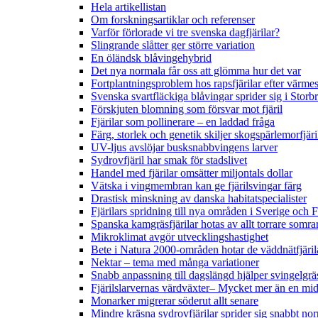
Hela artikellistan
Om forskningsartiklar och referenser
Varför förlorade vi tre svenska dagfjärilar?
Slingrande slåtter ger större variation
En öländsk blåvingehybrid
Det nya normala får oss att glömma hur det var
Fortplantningsproblem hos rapsfjärilar efter värmes
Svenska svartfläckiga blåvingar sprider sig i Storb
Förskjuten blomning som försvar mot fjäril
Fjärilar som pollinerare – en laddad fråga
Färg, storlek och genetik skiljer skogspärlemorfjär
UV-ljus avslöjar busksnabbvingens larver
Sydrovfjäril har smak för stadslivet
Handel med fjärilar omsätter miljontals dollar
Vätska i vingmembran kan ge fjärilsvingar färg
Drastisk minskning av danska habitatspecialister
Fjärilars spridning till nya områden i Sverige och
Spanska kamgräsfjärilar hotas av allt torrare somra
Mikroklimat avgör utvecklingshastighet
Bete i Natura 2000-områden hotar de väddnätfjäri
Nektar – tema med många variationer
Snabb anpassning till dagslängd hjälper svingelgräs
Fjärilslarvernas värdväxter– Mycket mer än en m
Monarker migrerar söderut allt senare
Mindre kräsna sydrovfjärilar sprider sig snabbt nor