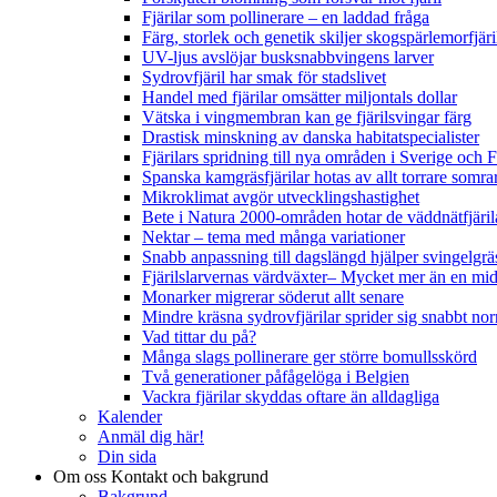
Fjärilar som pollinerare – en laddad fråga
Färg, storlek och genetik skiljer skogspärlemorfjär
UV-ljus avslöjar busksnabbvingens larver
Sydrovfjäril har smak för stadslivet
Handel med fjärilar omsätter miljontals dollar
Vätska i vingmembran kan ge fjärilsvingar färg
Drastisk minskning av danska habitatspecialister
Fjärilars spridning till nya områden i Sverige och
Spanska kamgräsfjärilar hotas av allt torrare somra
Mikroklimat avgör utvecklingshastighet
Bete i Natura 2000-områden hotar de väddnätfjäri
Nektar – tema med många variationer
Snabb anpassning till dagslängd hjälper svingelgräs
Fjärilslarvernas värdväxter– Mycket mer än en m
Monarker migrerar söderut allt senare
Mindre kräsna sydrovfjärilar sprider sig snabbt nor
Vad tittar du på?
Många slags pollinerare ger större bomullsskörd
Två generationer påfågelöga i Belgien
Vackra fjärilar skyddas oftare än alldagliga
Kalender
Anmäl dig här!
Din sida
Om oss
Kontakt och bakgrund
Bakgrund