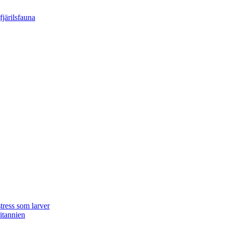
tress som larver
ritannien