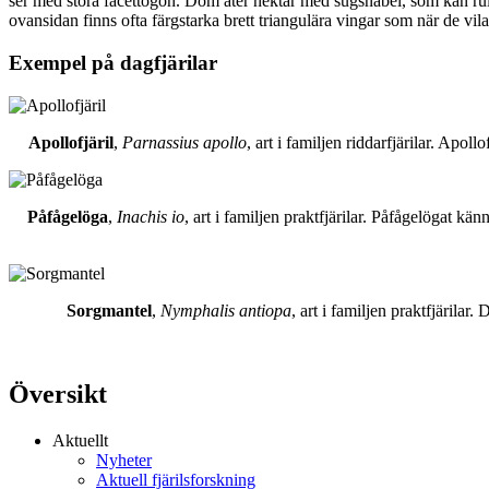
ser med stora facettögon. Dom äter nektar med sugsnabel, som kan rull
ovansidan finns ofta färgstarka brett triangulära vingar som när de vil
Exempel på dagfjärilar
Apollofjäril
,
Parnassius apollo
, art i familjen riddarfjärilar. Apol
Påfågelöga
,
Inachis io
, art i familjen praktfjärilar. Påfågelögat 
Sorgmantel
,
Nymphalis antiopa
, art i familjen praktfjärila
Översikt
Aktuellt
Nyheter
Aktuell fjärilsforskning