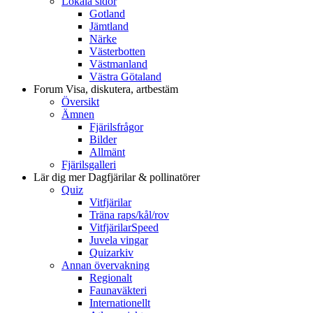
Lokala sidor
Gotland
Jämtland
Närke
Västerbotten
Västmanland
Västra Götaland
Forum
Visa, diskutera, artbestäm
Översikt
Ämnen
Fjärilsfrågor
Bilder
Allmänt
Fjärilsgalleri
Lär dig mer
Dagfjärilar & pollinatörer
Quiz
Vitfjärilar
Träna raps/kål/rov
VitfjärilarSpeed
Juvela vingar
Quizarkiv
Annan övervakning
Regionalt
Faunaväkteri
Internationellt