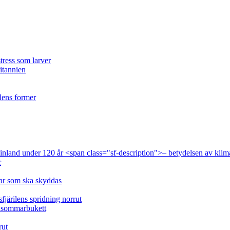
tress som larver
ritannien
ilens former
 Finland under 120 år <span class="sf-description">– betydelsen av klim
r
lar som ska skyddas
fjärilens spridning norrut
idsommarbukett
rut