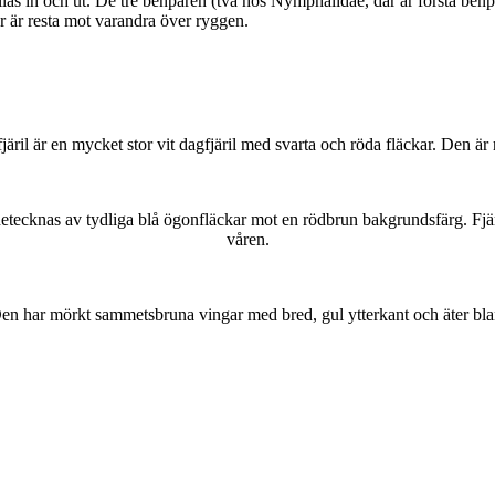
as in och ut. De tre benparen (två hos Nymphalidae, där är första benpa
ar är resta mot varandra över ryggen.
lofjäril är en mycket stor vit dagfjäril med svarta och röda fläckar. Den 
kännetecknas av tydliga blå ögonfläckar mot en rödbrun bakgrundsfärg. Fj
våren.
r. Den har mörkt sammetsbruna vingar med bred, gul ytterkant och äter bla