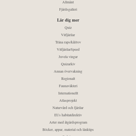
Allmänt
Fjärilsgalleri
Lär dig mer
Quiz
Vitfjärilar
Träna raps/kål/rov
VitfjärilarSpeed
Juvela vingar
Quizarkiv
Annan övervakning
Regionalt
Faunaväkteri
Internationellt
Atlasprojekt
Naturvård och fjärilar
EUs habitatdirektiv
Arter med åtgärdsprogram
Böcker, appar, material och länktips