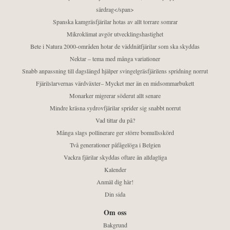
särdrag</span>
Spanska kamgräsfjärilar hotas av allt torrare somrar
Mikroklimat avgör utvecklingshastighet
Bete i Natura 2000-områden hotar de väddnätfjärilar som ska skyddas
Nektar – tema med många variationer
Snabb anpassning till dagslängd hjälper svingelgräsfjärilens spridning norrut
Fjärilslarvernas värdväxter– Mycket mer än en midsommarbukett
Monarker migrerar söderut allt senare
Mindre kräsna sydrovfjärilar sprider sig snabbt norrut
Vad tittar du på?
Många slags pollinerare ger större bomullsskörd
Två generationer påfågelöga i Belgien
Vackra fjärilar skyddas oftare än alldagliga
Kalender
Anmäl dig här!
Din sida
Om oss
Bakgrund