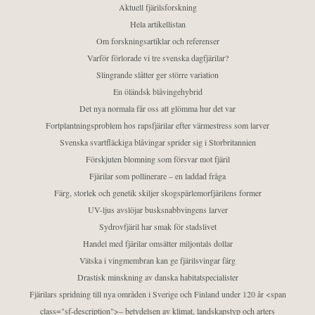
Aktuell fjärilsforskning
Hela artikellistan
Om forskningsartiklar och referenser
Varför förlorade vi tre svenska dagfjärilar?
Slingrande slåtter ger större variation
En öländsk blåvingehybrid
Det nya normala får oss att glömma hur det var
Fortplantningsproblem hos rapsfjärilar efter värmestress som larver
Svenska svartfläckiga blåvingar sprider sig i Storbritannien
Förskjuten blomning som försvar mot fjäril
Fjärilar som pollinerare – en laddad fråga
Färg, storlek och genetik skiljer skogspärlemorfjärilens former
UV-ljus avslöjar busksnabbvingens larver
Sydrovfjäril har smak för stadslivet
Handel med fjärilar omsätter miljontals dollar
Vätska i vingmembran kan ge fjärilsvingar färg
Drastisk minskning av danska habitatspecialister
Fjärilars spridning till nya områden i Sverige och Finland under 120 år <span
class="sf-description">– betydelsen av klimat, landskapstyp och arters