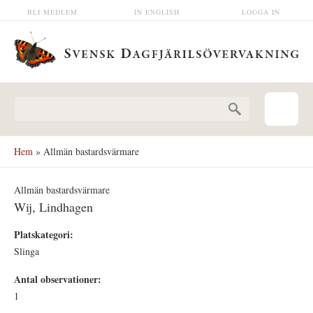
Hoppa till huvudinnehåll
BLI MEDLEM
IN ENGLISH
LOGGA IN
Sökformulär
Hem
» Allmän bastardsvärmare
Allmän bastardsvärmare
Wij, Lindhagen
Platskategori:
Slinga
Antal observationer:
1