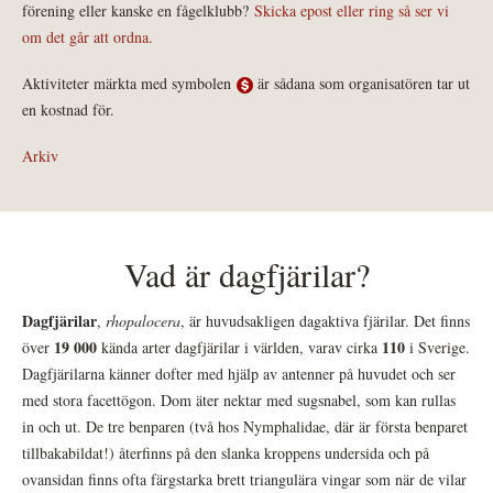
förening eller kanske en fågelklubb?
Skicka epost eller ring så ser vi
om det går att ordna.
Aktiviteter märkta med symbolen
är sådana som organisatören tar ut
en kostnad för.
Arkiv
Vad är dagfjärilar?
Dagfjärilar
,
rhopalocera
, är huvudsakligen dagaktiva fjärilar. Det finns
19 000
110
över
kända arter dagfjärilar i världen, varav cirka
i Sverige.
Dagfjärilarna känner dofter med hjälp av antenner på huvudet och ser
med stora facettögon. Dom äter nektar med sugsnabel, som kan rullas
in och ut. De tre benparen (två hos Nymphalidae, där är första benparet
tillbakabildat!) återfinns på den slanka kroppens undersida och på
ovansidan finns ofta färgstarka brett triangulära vingar som när de vilar