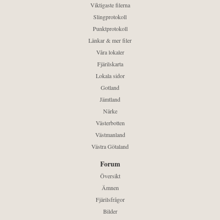
Viktigaste filerna
Slingprotokoll
Punktprotokoll
Länkar & mer filer
Våra lokaler
Fjärilskarta
Lokala sidor
Gotland
Jämtland
Närke
Västerbotten
Västmanland
Västra Götaland
Forum
Översikt
Ämnen
Fjärilsfrågor
Bilder