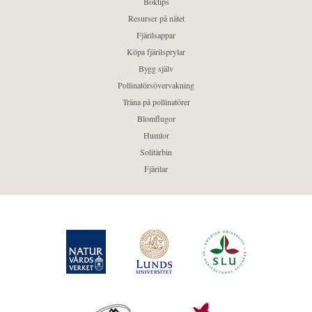
Boktips
Resurser på nätet
Fjärilsappar
Köpa fjärilsprylar
Bygg själv
Pollinatörsövervakning
Träna på pollinatörer
Blomflugor
Humlor
Solitärbin
Fjärilar