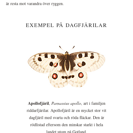
är resta mot varandra över ryggen.
EXEMPEL PÅ DAGFJÄRILAR
Apollofjäril
,
Parnassius apollo
, art i familjen
riddarfjärilar. Apollofjäril är en mycket stor vit
dagfjäril med svarta och röda fläckar. Den är
rödlistad eftersom den minskar starkt i hela
landet utom på Gotland.