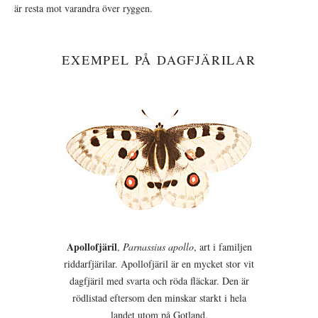
är resta mot varandra över ryggen.
EXEMPEL PÅ DAGFJÄRILAR
Apollofjäril
,
Parnassius apollo
, art i familjen
riddarfjärilar. Apollofjäril är en mycket stor vit
dagfjäril med svarta och röda fläckar. Den är
rödlistad eftersom den minskar starkt i hela
landet utom på Gotland.