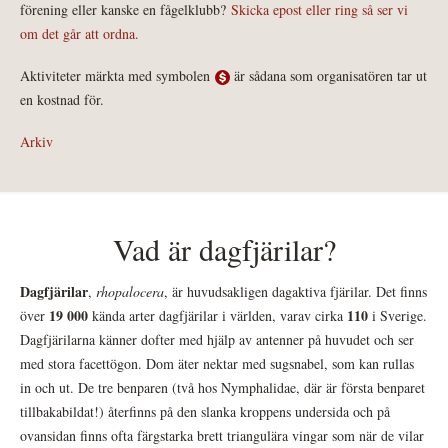
förening eller kanske en fågelklubb?
Skicka epost eller ring så ser vi
om det går att ordna.
Aktiviteter märkta med symbolen
är sådana som organisatören tar ut
en kostnad för.
Arkiv
Vad är dagfjärilar?
Dagfjärilar
,
rhopalocera
, är huvudsakligen dagaktiva fjärilar. Det finns
19 000
110
över
kända arter dagfjärilar i världen, varav cirka
i Sverige.
Dagfjärilarna känner dofter med hjälp av antenner på huvudet och ser
med stora facettögon. Dom äter nektar med sugsnabel, som kan rullas
in och ut. De tre benparen (två hos Nymphalidae, där är första benparet
tillbakabildat!) återfinns på den slanka kroppens undersida och på
ovansidan finns ofta färgstarka brett triangulära vingar som när de vilar