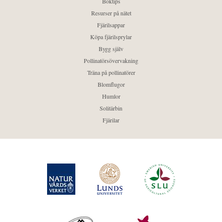
Boktips
Resurser på nätet
Fjärilsappar
Köpa fjärilsprylar
Bygg själv
Pollinatörsövervakning
Träna på pollinatörer
Blomflugor
Humlor
Solitärbin
Fjärilar