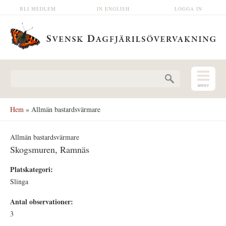
Hoppa till huvudinnehåll
BLI MEDLEM
IN ENGLISH
LOGGA IN
Sökformulär
Hem
» Allmän bastardsvärmare
Allmän bastardsvärmare
Skogsmuren, Ramnäs
Platskategori:
Slinga
Antal observationer:
3