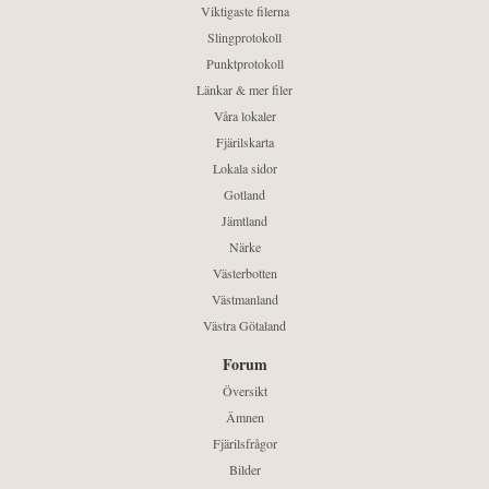
Viktigaste filerna
Slingprotokoll
Punktprotokoll
Länkar & mer filer
Våra lokaler
Fjärilskarta
Lokala sidor
Gotland
Jämtland
Närke
Västerbotten
Västmanland
Västra Götaland
Forum
Översikt
Ämnen
Fjärilsfrågor
Bilder