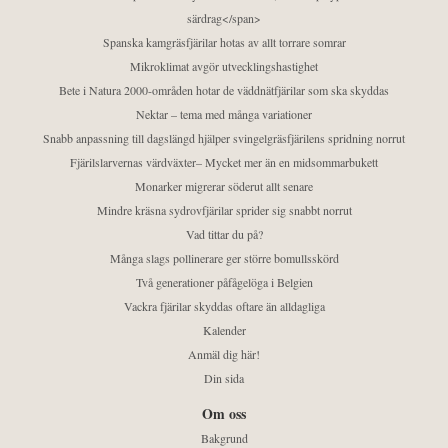
särdrag</span>
Spanska kamgräsfjärilar hotas av allt torrare somrar
Mikroklimat avgör utvecklingshastighet
Bete i Natura 2000-områden hotar de väddnätfjärilar som ska skyddas
Nektar – tema med många variationer
Snabb anpassning till dagslängd hjälper svingelgräsfjärilens spridning norrut
Fjärilslarvernas värdväxter– Mycket mer än en midsommarbukett
Monarker migrerar söderut allt senare
Mindre kräsna sydrovfjärilar sprider sig snabbt norrut
Vad tittar du på?
Många slags pollinerare ger större bomullsskörd
Två generationer påfågelöga i Belgien
Vackra fjärilar skyddas oftare än alldagliga
Kalender
Anmäl dig här!
Din sida
Om oss
Bakgrund