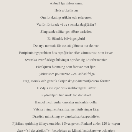
Aktuell fjärilsforskning
Hela artikellistan
Om forskningsartiklar och referenser
Varför förlorade vi tre svenska dagfjärilar?
Slingrande slåtter ger större variation
En öländsk blåvingehybrid
Det nya normala får oss att glömma hur det var
Fortplantningsproblem hos rapsfjärilar efter värmestress som larver
Svenska svartfläckiga blåvingar sprider sig i Storbritannien
Förskjuten blomning som försvar mot fjäril
Fjärilar som pollinerare – en laddad fråga
Färg, storlek och genetik skiljer skogspärlemorfjärilens former
UV-ljus avslöjar busksnabbvingens larver
Sydrovfjäril har smak för stadslivet
Handel med fjärilar omsätter miljontals dollar
Vätska i vingmembran kan ge fjärilsvingar färg
Drastisk minskning av danska habitatspecialister
Fjärilars spridning till nya områden i Sverige och Finland under 120 år <span
class="sf-description">– betydelsen av klimat, landskapstyp och arters