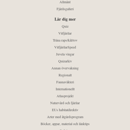
Allmänt
Fjärilsgalleri
Lär dig mer
Quiz
Vitfjärilar
Träna raps/kål/rov
VitfjärilarSpeed
Juvela vingar
Quizarkiv
Annan övervakning
Regionalt
Faunaväkteri
Internationellt
Atlasprojekt
Naturvård och fjärilar
EUs habitatdirektiv
Arter med åtgärdsprogram
Böcker, appar, material och länktips