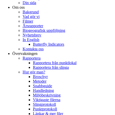
Din sida
Om oss
Bakgrund
Vad gör vi
Filmer
Årsrapporter
Biogeografisk uppföljning
Nyhetsbrev
In English
Butterfly Indicators
Kontakta oss
Övervakningen
Rapportera
Rapportera från punktlokal
Rapportera från slinga
Hur gör man?
Broschyr
Metoder
Snabbguide
Handledning
Miljöbeskrivning
Viktigaste filerna
Slingprotokoll
Punktprotokoll
Länkar & mer filer