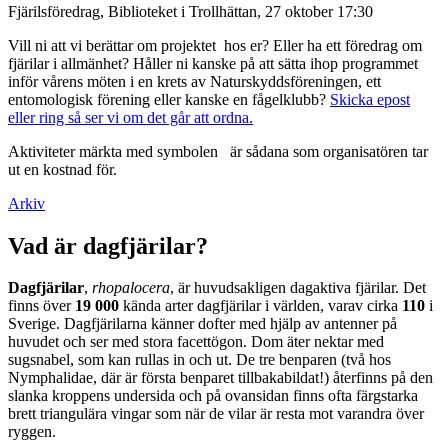
Fjärilsföredrag, Biblioteket i Trollhättan, 27 oktober 17:30
Vill ni att vi berättar om projektet hos er? Eller ha ett föredrag om
fjärilar i allmänhet? Håller ni kanske på att sätta ihop programmet
inför vårens möten i en krets av Naturskyddsföreningen, ett
entomologisk förening eller kanske en fågelklubb?
Skicka epost
eller ring så ser vi om det går att ordna.
Aktiviteter märkta med symbolen
är sådana som organisatören tar
ut en kostnad för.
Arkiv
Vad är dagfjärilar?
Dagfjärilar
,
rhopalocera
, är huvudsakligen dagaktiva fjärilar. Det
finns över
19 000
kända arter dagfjärilar i världen, varav cirka
110
i
Sverige. Dagfjärilarna känner dofter med hjälp av antenner på
huvudet och ser med stora facettögon. Dom äter nektar med
sugsnabel, som kan rullas in och ut. De tre benparen (två hos
Nymphalidae, där är första benparet tillbakabildat!) återfinns på den
slanka kroppens undersida och på ovansidan finns ofta färgstarka
brett triangulära vingar som när de vilar är resta mot varandra över
ryggen.