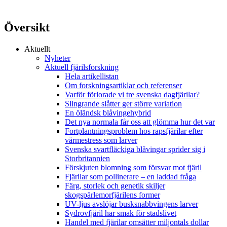
Översikt
Aktuellt
Nyheter
Aktuell fjärilsforskning
Hela artikellistan
Om forskningsartiklar och referenser
Varför förlorade vi tre svenska dagfjärilar?
Slingrande slåtter ger större variation
En öländsk blåvingehybrid
Det nya normala får oss att glömma hur det var
Fortplantningsproblem hos rapsfjärilar efter
värmestress som larver
Svenska svartfläckiga blåvingar sprider sig i
Storbritannien
Förskjuten blomning som försvar mot fjäril
Fjärilar som pollinerare – en laddad fråga
Färg, storlek och genetik skiljer
skogspärlemorfjärilens former
UV-ljus avslöjar busksnabbvingens larver
Sydrovfjäril har smak för stadslivet
Handel med fjärilar omsätter miljontals dollar