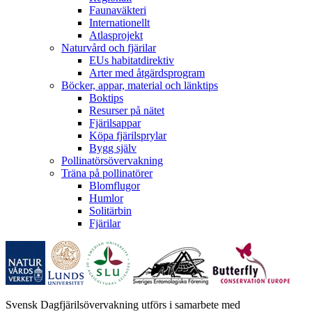
Faunaväkteri
Internationellt
Atlasprojekt
Naturvård och fjärilar
EUs habitatdirektiv
Arter med åtgärdsprogram
Böcker, appar, material och länktips
Boktips
Resurser på nätet
Fjärilsappar
Köpa fjärilsprylar
Bygg själv
Pollinatörsövervakning
Träna på pollinatörer
Blomflugor
Humlor
Solitärbin
Fjärilar
Svensk Dagfjärilsövervakning utförs i samarbete med