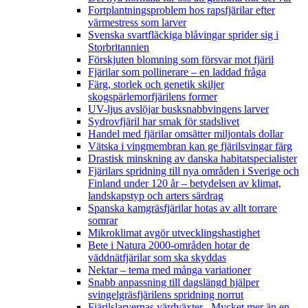
Fortplantningsproblem hos rapsfjärilar efter
värmestress som larver
Svenska svartfläckiga blåvingar sprider sig i
Storbritannien
Förskjuten blomning som försvar mot fjäril
Fjärilar som pollinerare – en laddad fråga
Färg, storlek och genetik skiljer
skogspärlemorfjärilens former
UV-ljus avslöjar busksnabbvingens larver
Sydrovfjäril har smak för stadslivet
Handel med fjärilar omsätter miljontals dollar
Vätska i vingmembran kan ge fjärilsvingar färg
Drastisk minskning av danska habitatspecialister
Fjärilars spridning till nya områden i Sverige och
Finland under 120 år
– betydelsen av klimat,
landskapstyp och arters särdrag
Spanska kamgräsfjärilar hotas av allt torrare
somrar
Mikroklimat avgör utvecklingshastighet
Bete i Natura 2000-områden hotar de
väddnätfjärilar som ska skyddas
Nektar – tema med många variationer
Snabb anpassning till dagslängd hjälper
svingelgräsfjärilens spridning norrut
Fjärilslarvernas värdväxter– Mycket mer än en