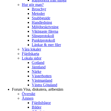
Rapportera från slinga
Hur gör man?
Broschyr
Metoder
Snabbguide
Handledning
Miljöbeskrivning
Viktigaste filerna
Slingprotokoll
Punktprotokoll
Länkar & mer filer
Våra lokaler
Fjärilskarta
Lokala sidor
Gotland
Jämtland
Närke
Västerbotten
Västmanland
Västra Götaland
Forum
Visa, diskutera, artbestäm
Översikt
Ämnen
Fjärilsfrågor
Bilder