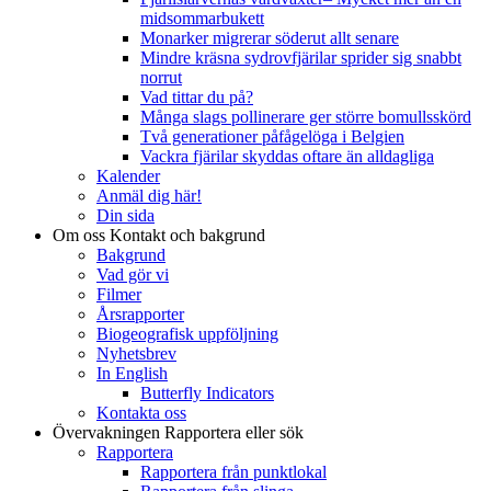
midsommarbukett
Monarker migrerar söderut allt senare
Mindre kräsna sydrovfjärilar sprider sig snabbt
norrut
Vad tittar du på?
Många slags pollinerare ger större bomullsskörd
Två generationer påfågelöga i Belgien
Vackra fjärilar skyddas oftare än alldagliga
Kalender
Anmäl dig här!
Din sida
Om oss
Kontakt och bakgrund
Bakgrund
Vad gör vi
Filmer
Årsrapporter
Biogeografisk uppföljning
Nyhetsbrev
In English
Butterfly Indicators
Kontakta oss
Övervakningen
Rapportera eller sök
Rapportera
Rapportera från punktlokal