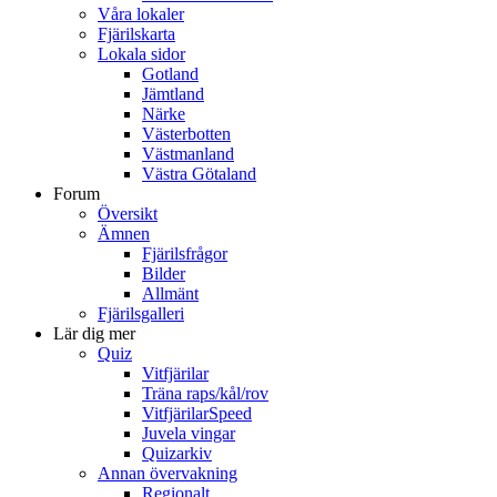
Våra lokaler
Fjärilskarta
Lokala sidor
Gotland
Jämtland
Närke
Västerbotten
Västmanland
Västra Götaland
Forum
Översikt
Ämnen
Fjärilsfrågor
Bilder
Allmänt
Fjärilsgalleri
Lär dig mer
Quiz
Vitfjärilar
Träna raps/kål/rov
VitfjärilarSpeed
Juvela vingar
Quizarkiv
Annan övervakning
Regionalt