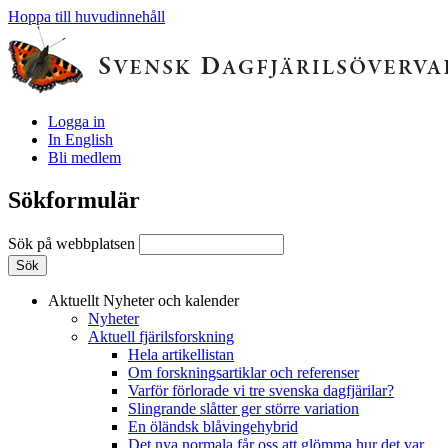
Hoppa till huvudinnehåll
Logga in
In English
Bli medlem
Sökformulär
Sök på webbplatsen
Aktuellt
Nyheter och kalender
Nyheter
Aktuell fjärilsforskning
Hela artikellistan
Om forskningsartiklar och referenser
Varför förlorade vi tre svenska dagfjärilar?
Slingrande slåtter ger större variation
En öländsk blåvingehybrid
Det nya normala får oss att glömma hur det var