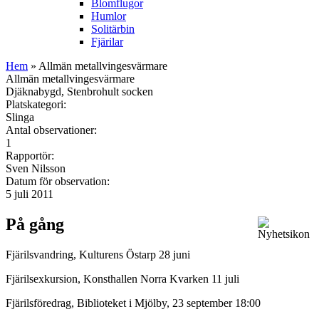
Blomflugor
Humlor
Solitärbin
Fjärilar
Hem
» Allmän metallvingesvärmare
Allmän metallvingesvärmare
Djäknabygd, Stenbrohult socken
Platskategori:
Slinga
Antal observationer:
1
Rapportör:
Sven Nilsson
Datum för observation:
5 juli 2011
På gång
Fjärilsvandring, Kulturens Östarp 28 juni
Fjärilsexkursion, Konsthallen Norra Kvarken 11 juli
Fjärilsföredrag, Biblioteket i Mjölby, 23 september 18:00