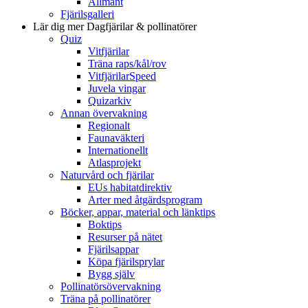
Allmänt
Fjärilsgalleri
Lär dig mer
Dagfjärilar & pollinatörer
Quiz
Vitfjärilar
Träna raps/kål/rov
VitfjärilarSpeed
Juvela vingar
Quizarkiv
Annan övervakning
Regionalt
Faunaväkteri
Internationellt
Atlasprojekt
Naturvård och fjärilar
EUs habitatdirektiv
Arter med åtgärdsprogram
Böcker, appar, material och länktips
Boktips
Resurser på nätet
Fjärilsappar
Köpa fjärilsprylar
Bygg själv
Pollinatörsövervakning
Träna på pollinatörer