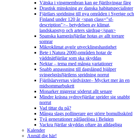
Vätska i vingmembran kan ge fjärilsvingar färg
Drastisk minskning av danska habitatspecialister
Fjärilars spridning till nya områden i Sverige och
Finland under 120 år <span class="sf-
description">– betydelsen av klimat,
landskapstyp och arters särdrag</span>
Spanska kamgräsfjärilar hotas av allt torrare
somrar
Mikroklimat avgör utvecklingshastighet
Bete i Natura 2000-områden hotar de
väddnätfjärilar som ska skyddas
Nektar – tema med många variationer
Snabb anpassning till dagslängd hjälper
svingelgräsfjärilens spridning norrut
Fjärilslarvernas värdväxter– Mycket mer än en
midsommarbukett
Monarker migrerar söderut allt senare
Mindre kräsna sydrovfjärilar sprider sig snabbt
norrut
Vad tittar du på?
Många slags pollinerare ger större bomullsskörd
Två generationer påfågelöga i Belgien
Vackra fjärilar skyddas oftare än alldagliga
Kalender
Anmäl dig här!