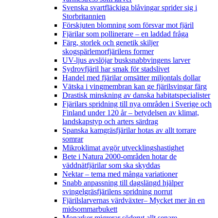
Svenska svartfläckiga blåvingar sprider sig i
Storbritannien
Förskjuten blomning som försvar mot fjäril
Fjärilar som pollinerare – en laddad fråga
Färg, storlek och genetik skiljer
skogspärlemorfjärilens former
UV-ljus avslöjar busksnabbvingens larver
Sydrovfjäril har smak för stadslivet
Handel med fjärilar omsätter miljontals dollar
Vätska i vingmembran kan ge fjärilsvingar färg
Drastisk minskning av danska habitatspecialister
Fjärilars spridning till nya områden i Sverige och
Finland under 120 år
– betydelsen av klimat,
landskapstyp och arters särdrag
Spanska kamgräsfjärilar hotas av allt torrare
somrar
Mikroklimat avgör utvecklingshastighet
Bete i Natura 2000-områden hotar de
väddnätfjärilar som ska skyddas
Nektar – tema med många variationer
Snabb anpassning till dagslängd hjälper
svingelgräsfjärilens spridning norrut
Fjärilslarvernas värdväxter– Mycket mer än en
midsommarbukett
Monarker migrerar söderut allt senare