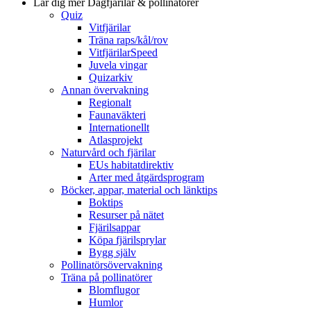
Lär dig mer
Dagfjärilar & pollinatörer
Quiz
Vitfjärilar
Träna raps/kål/rov
VitfjärilarSpeed
Juvela vingar
Quizarkiv
Annan övervakning
Regionalt
Faunaväkteri
Internationellt
Atlasprojekt
Naturvård och fjärilar
EUs habitatdirektiv
Arter med åtgärdsprogram
Böcker, appar, material och länktips
Boktips
Resurser på nätet
Fjärilsappar
Köpa fjärilsprylar
Bygg själv
Pollinatörsövervakning
Träna på pollinatörer
Blomflugor
Humlor