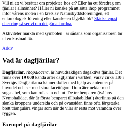
Vill ni att vi berättar om projektet hos er? Eller ha ett föredrag om
fjärilar i allmänhet? Håller ni kanske på att sätta ihop programmet
inför vårens möten i en krets av Naturskyddsföreningen, ett
entomologisk förening eller kanske en fågelklubb?
Skicka epost
eller ring så ser vi om det går att ordna.
Aktiviteter märkta med symbolen
är sådana som organisatören tar
ut en kostnad för.
Arkiv
Vad är dagfjärilar?
Dagfjärilar
,
rhopalocera
, är huvudsakligen dagaktiva fjärilar. Det
finns över
19 000
kända arter dagfjärilar i världen, varav cirka
110
i
Sverige. Dagfjärilarna känner dofter med hjälp av antenner på
huvudet och ser med stora facettögon. Dom äter nektar med
sugsnabel, som kan rullas in och ut. De tre benparen (två hos
Nymphalidae, där är första benparet tillbakabildat!) återfinns på den
slanka kroppens undersida och på ovansidan finns ofta färgstarka
brett triangulära vingar som när de vilar är resta mot varandra över
ryggen.
Exempel på dagfjärilar