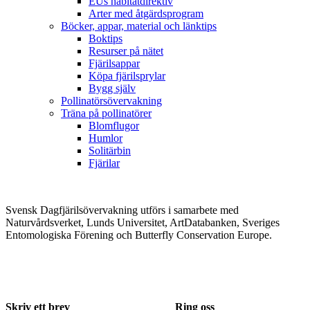
EUs habitatdirektiv
Arter med åtgärdsprogram
Böcker, appar, material och länktips
Boktips
Resurser på nätet
Fjärilsappar
Köpa fjärilsprylar
Bygg själv
Pollinatörsövervakning
Träna på pollinatörer
Blomflugor
Humlor
Solitärbin
Fjärilar
Svensk Dagfjärilsövervakning utförs i samarbete med
Naturvårdsverket, Lunds Universitet, ArtDatabanken, Sveriges
Entomologiska Förening och Butterfly Conservation Europe.
Skriv ett brev
Ring oss