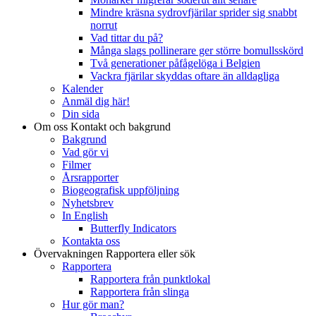
Mindre kräsna sydrovfjärilar sprider sig snabbt
norrut
Vad tittar du på?
Många slags pollinerare ger större bomullsskörd
Två generationer påfågelöga i Belgien
Vackra fjärilar skyddas oftare än alldagliga
Kalender
Anmäl dig här!
Din sida
Om oss
Kontakt och bakgrund
Bakgrund
Vad gör vi
Filmer
Årsrapporter
Biogeografisk uppföljning
Nyhetsbrev
In English
Butterfly Indicators
Kontakta oss
Övervakningen
Rapportera eller sök
Rapportera
Rapportera från punktlokal
Rapportera från slinga
Hur gör man?