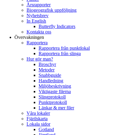
Årsrapporter
Biogeografisk uppföljning
Nyhetsbrev
In English
Butterfly Indicators
Kontakta oss
Övervakningen
Rapportera
Rapportera från punktlokal
Rapportera från slinga
Hur gör man?
Broschyr
Metoder
Snabbguide
Handledning
Miljöbeskrivning
Viktigaste filerna
Slingprotokoll
Punktprotokoll
Länkar & mer filer
Våra lokaler
Fjärilskarta
Lokala sidor
Gotland
Jämtland