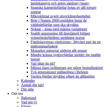
landskapstyp och arters särdrag</span>
Spanska kamgräsfjärilar hotas av allt torrare
somrar
Mikroklimat avgör utvecklingshastighet
Bete i Natura 2000-områden hotar de
väddnätfjärilar som ska skyddas
Nektar – tema med många variationer
Snabb anpassning till dagslängd hjälper
svingelgräsfjärilens spridning norrut
Fjärilslarvernas värdväxter– Mycket mer än en
midsommarbukett
Monarker migrerar söderut allt senare
Mindre kräsna sydrovfjärilar sprider sig snabbt
norrut
Vad tittar du på?
Många slags pollinerare ger större bomullsskörd
Två generationer påfågelöga i Belgien
Vackra fjärilar skyddas oftare än alldagliga
Kalender
Anmäl dig här!
Din sida
Om oss
Bakgrund
Vad gör vi
Filmer