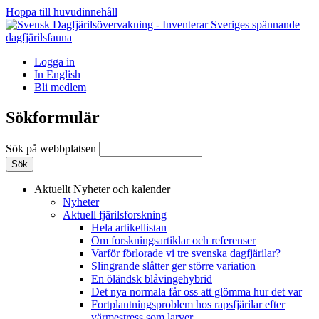
Hoppa till huvudinnehåll
Logga in
In English
Bli medlem
Sökformulär
Sök på webbplatsen
Aktuellt
Nyheter och kalender
Nyheter
Aktuell fjärilsforskning
Hela artikellistan
Om forskningsartiklar och referenser
Varför förlorade vi tre svenska dagfjärilar?
Slingrande slåtter ger större variation
En öländsk blåvingehybrid
Det nya normala får oss att glömma hur det var
Fortplantningsproblem hos rapsfjärilar efter
värmestress som larver