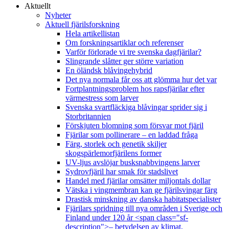
Aktuellt
Nyheter
Aktuell fjärilsforskning
Hela artikellistan
Om forskningsartiklar och referenser
Varför förlorade vi tre svenska dagfjärilar?
Slingrande slåtter ger större variation
En öländsk blåvingehybrid
Det nya normala får oss att glömma hur det var
Fortplantningsproblem hos rapsfjärilar efter
värmestress som larver
Svenska svartfläckiga blåvingar sprider sig i
Storbritannien
Förskjuten blomning som försvar mot fjäril
Fjärilar som pollinerare – en laddad fråga
Färg, storlek och genetik skiljer
skogspärlemorfjärilens former
UV-ljus avslöjar busksnabbvingens larver
Sydrovfjäril har smak för stadslivet
Handel med fjärilar omsätter miljontals dollar
Vätska i vingmembran kan ge fjärilsvingar färg
Drastisk minskning av danska habitatspecialister
Fjärilars spridning till nya områden i Sverige och
Finland under 120 år <span class="sf-
description">– betydelsen av klimat,