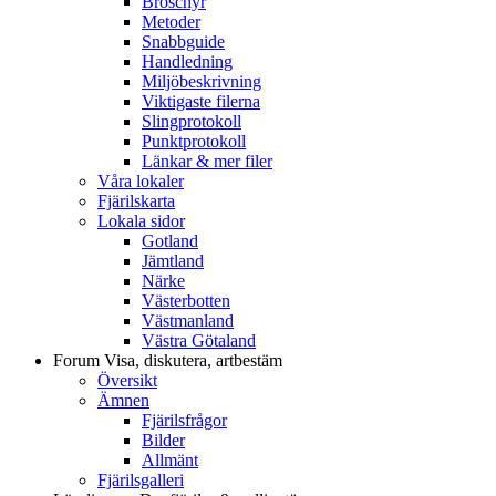
Broschyr
Metoder
Snabbguide
Handledning
Miljöbeskrivning
Viktigaste filerna
Slingprotokoll
Punktprotokoll
Länkar & mer filer
Våra lokaler
Fjärilskarta
Lokala sidor
Gotland
Jämtland
Närke
Västerbotten
Västmanland
Västra Götaland
Forum
Visa, diskutera, artbestäm
Översikt
Ämnen
Fjärilsfrågor
Bilder
Allmänt
Fjärilsgalleri