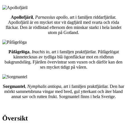
Apollofjäril
,
Parnassius apollo
, art i familjen riddarfjärilar.
Apollofjäril är en mycket stor vit dagfjäril med svarta och röda
fläckar. Den är rödlistad eftersom den minskar starkt i hela landet
utom på Gotland.
Påfågelöga
,
Inachis io
, art i familjen praktfjärilar. Påfågelögat
kännetecknas av tydliga blå ögonfläckar mot en rödbrun
bakgrundsfärg. Fjärilen övervintrar som vuxen och därför kan den
ses mycket tidigt på våren.
Sorgmantel
,
Nymphalis antiopa
, art i familjen praktfjärilar. Den har
mörkt sammetsbruna vingar med bred, gul ytterkant och äter bland
annat sav och rutten frukt. Sorgmantel finns i hela Sverige.
Översikt