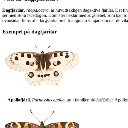
Dagfjärilar
,
rhopalocera
, är huvudsakligen dagaktiva fjärilar. Det fi
ser med stora facettögon. Dom äter nektar med sugsnabel, som kan rull
ovansidan finns ofta färgstarka brett triangulära vingar som när de vil
Exempel på dagfjärilar
Apollofjäril
,
Parnassius apollo
, art i familjen riddarfjärilar. Apol