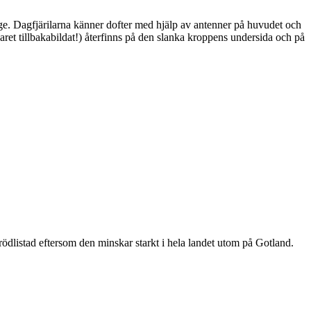
ge. Dagfjärilarna känner dofter med hjälp av antenner på huvudet och
ret tillbakabildat!) återfinns på den slanka kroppens undersida och på
är rödlistad eftersom den minskar starkt i hela landet utom på Gotland.