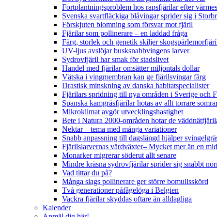
Fortplantningsproblem hos rapsfjärilar efter värmes
Svenska svartfläckiga blåvingar sprider sig i Storb
Förskjuten blomning som försvar mot fjäril
Fjärilar som pollinerare – en laddad fråga
Färg, storlek och genetik skiljer skogspärlemorfjär
UV-ljus avslöjar busksnabbvingens larver
Sydrovfjäril har smak för stadslivet
Handel med fjärilar omsätter miljontals dollar
Vätska i vingmembran kan ge fjärilsvingar färg
Drastisk minskning av danska habitatspecialister
Fjärilars spridning till nya områden i Sverige och
Spanska kamgräsfjärilar hotas av allt torrare somra
Mikroklimat avgör utvecklingshastighet
Bete i Natura 2000-områden hotar de väddnätfjäri
Nektar – tema med många variationer
Snabb anpassning till dagslängd hjälper svingelgräs
Fjärilslarvernas värdväxter– Mycket mer än en m
Monarker migrerar söderut allt senare
Mindre kräsna sydrovfjärilar sprider sig snabbt nor
Vad tittar du på?
Många slags pollinerare ger större bomullsskörd
Två generationer påfågelöga i Belgien
Vackra fjärilar skyddas oftare än alldagliga
Kalender
Anmäl dig här!