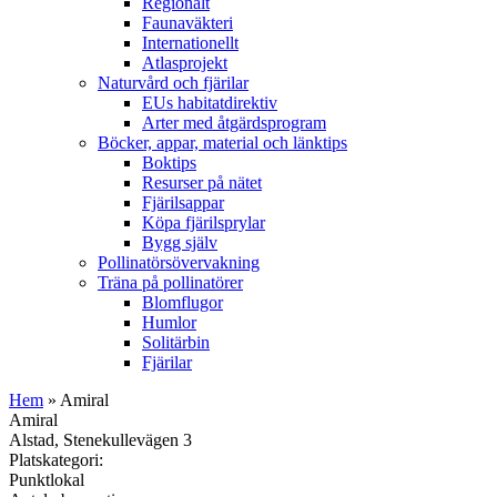
Regionalt
Faunaväkteri
Internationellt
Atlasprojekt
Naturvård och fjärilar
EUs habitatdirektiv
Arter med åtgärdsprogram
Böcker, appar, material och länktips
Boktips
Resurser på nätet
Fjärilsappar
Köpa fjärilsprylar
Bygg själv
Pollinatörsövervakning
Träna på pollinatörer
Blomflugor
Humlor
Solitärbin
Fjärilar
Hem
» Amiral
Amiral
Alstad, Stenekullevägen 3
Platskategori:
Punktlokal