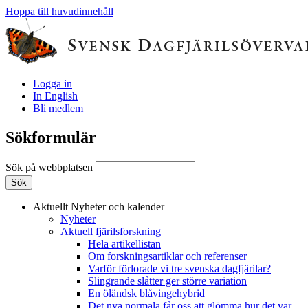
Hoppa till huvudinnehåll
Logga in
In English
Bli medlem
Sökformulär
Sök på webbplatsen
Aktuellt
Nyheter och kalender
Nyheter
Aktuell fjärilsforskning
Hela artikellistan
Om forskningsartiklar och referenser
Varför förlorade vi tre svenska dagfjärilar?
Slingrande slåtter ger större variation
En öländsk blåvingehybrid
Det nya normala får oss att glömma hur det var