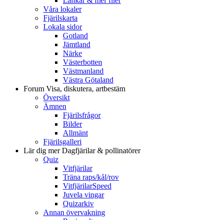
Länkar & mer filer
Våra lokaler
Fjärilskarta
Lokala sidor
Gotland
Jämtland
Närke
Västerbotten
Västmanland
Västra Götaland
Forum
Visa, diskutera, artbestäm
Översikt
Ämnen
Fjärilsfrågor
Bilder
Allmänt
Fjärilsgalleri
Lär dig mer
Dagfjärilar & pollinatörer
Quiz
Vitfjärilar
Träna raps/kål/rov
VitfjärilarSpeed
Juvela vingar
Quizarkiv
Annan övervakning