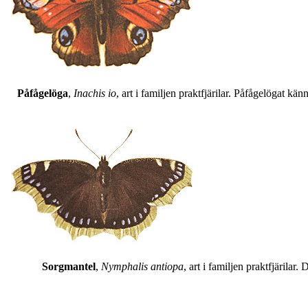
Påfågelöga
,
Inachis io
, art i familjen praktfjärilar. Påfågelögat 
Sorgmantel
,
Nymphalis antiopa
, art i familjen praktfjärila