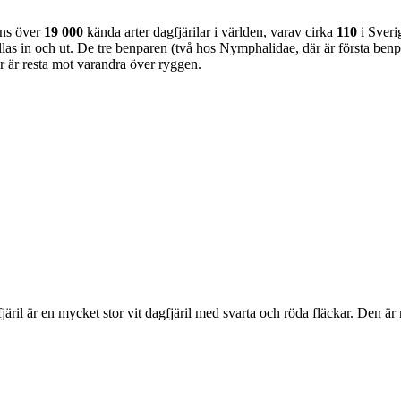
nns över
19 000
kända arter dagfjärilar i världen, varav cirka
110
i Sveri
as in och ut. De tre benparen (två hos Nymphalidae, där är första benpa
ar är resta mot varandra över ryggen.
lofjäril är en mycket stor vit dagfjäril med svarta och röda fläckar. Den 