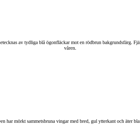
kännetecknas av tydliga blå ögonfläckar mot en rödbrun bakgrundsfärg. Fj
våren.
r. Den har mörkt sammetsbruna vingar med bred, gul ytterkant och äter bla