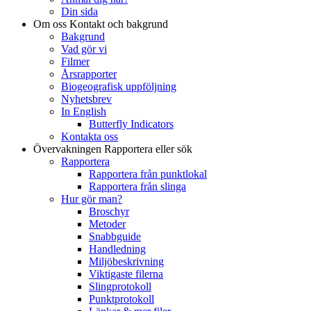
Din sida
Om oss
Kontakt och bakgrund
Bakgrund
Vad gör vi
Filmer
Årsrapporter
Biogeografisk uppföljning
Nyhetsbrev
In English
Butterfly Indicators
Kontakta oss
Övervakningen
Rapportera eller sök
Rapportera
Rapportera från punktlokal
Rapportera från slinga
Hur gör man?
Broschyr
Metoder
Snabbguide
Handledning
Miljöbeskrivning
Viktigaste filerna
Slingprotokoll
Punktprotokoll