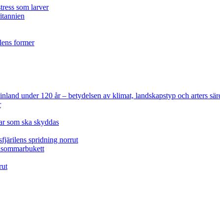
tress som larver
ritannien
ilens former
 Finland under 120 år
– betydelsen av klimat, landskapstyp och arters sär
r
lar som ska skyddas
fjärilens spridning norrut
idsommarbukett
rut