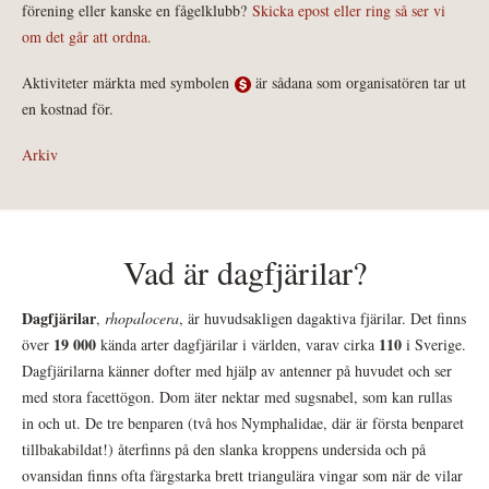
förening eller kanske en fågelklubb?
Skicka epost eller ring så ser vi
om det går att ordna.
Aktiviteter märkta med symbolen
är sådana som organisatören tar ut
en kostnad för.
Arkiv
Vad är dagfjärilar?
Dagfjärilar
,
rhopalocera
, är huvudsakligen dagaktiva fjärilar. Det finns
19 000
110
över
kända arter dagfjärilar i världen, varav cirka
i Sverige.
Dagfjärilarna känner dofter med hjälp av antenner på huvudet och ser
med stora facettögon. Dom äter nektar med sugsnabel, som kan rullas
in och ut. De tre benparen (två hos Nymphalidae, där är första benparet
tillbakabildat!) återfinns på den slanka kroppens undersida och på
ovansidan finns ofta färgstarka brett triangulära vingar som när de vilar