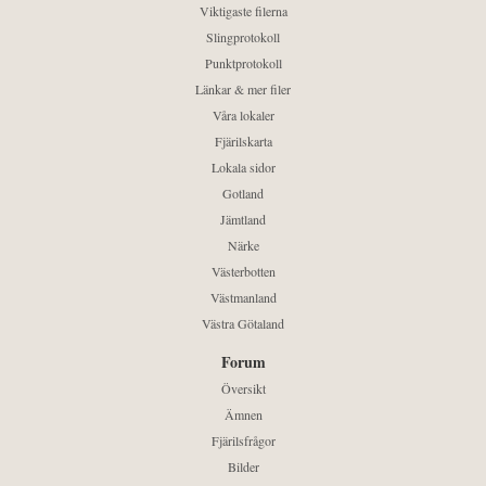
Viktigaste filerna
Slingprotokoll
Punktprotokoll
Länkar & mer filer
Våra lokaler
Fjärilskarta
Lokala sidor
Gotland
Jämtland
Närke
Västerbotten
Västmanland
Västra Götaland
Forum
Översikt
Ämnen
Fjärilsfrågor
Bilder