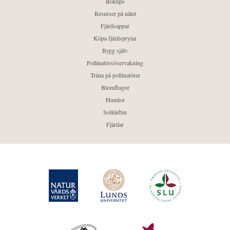
Boktips
Resurser på nätet
Fjärilsappar
Köpa fjärilsprylar
Bygg själv
Pollinatörsövervakning
Träna på pollinatörer
Blomflugor
Humlor
Solitärbin
Fjärilar