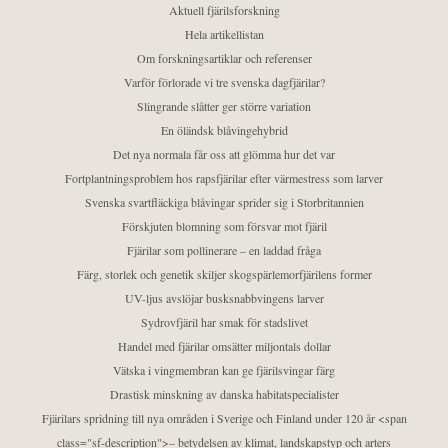
Aktuell fjärilsforskning
Hela artikellistan
Om forskningsartiklar och referenser
Varför förlorade vi tre svenska dagfjärilar?
Slingrande slåtter ger större variation
En öländsk blåvingehybrid
Det nya normala får oss att glömma hur det var
Fortplantningsproblem hos rapsfjärilar efter värmestress som larver
Svenska svartfläckiga blåvingar sprider sig i Storbritannien
Förskjuten blomning som försvar mot fjäril
Fjärilar som pollinerare – en laddad fråga
Färg, storlek och genetik skiljer skogspärlemorfjärilens former
UV-ljus avslöjar busksnabbvingens larver
Sydrovfjäril har smak för stadslivet
Handel med fjärilar omsätter miljontals dollar
Vätska i vingmembran kan ge fjärilsvingar färg
Drastisk minskning av danska habitatspecialister
Fjärilars spridning till nya områden i Sverige och Finland under 120 år <span
class="sf-description">– betydelsen av klimat, landskapstyp och arters