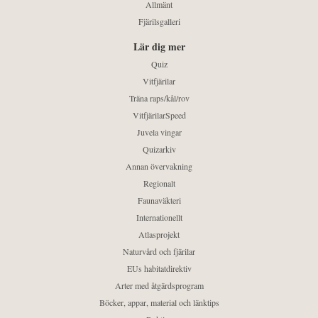
Allmänt
Fjärilsgalleri
Lär dig mer
Quiz
Vitfjärilar
Träna raps/kål/rov
VitfjärilarSpeed
Juvela vingar
Quizarkiv
Annan övervakning
Regionalt
Faunaväkteri
Internationellt
Atlasprojekt
Naturvård och fjärilar
EUs habitatdirektiv
Arter med åtgärdsprogram
Böcker, appar, material och länktips