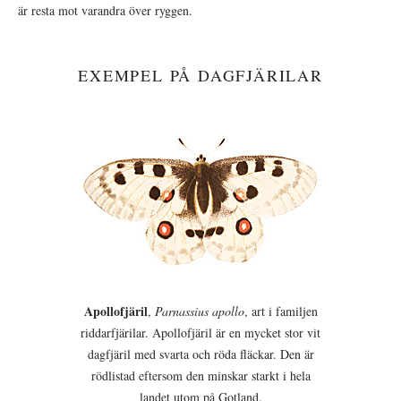
är resta mot varandra över ryggen.
EXEMPEL PÅ DAGFJÄRILAR
Apollofjäril
,
Parnassius apollo
, art i familjen
riddarfjärilar. Apollofjäril är en mycket stor vit
dagfjäril med svarta och röda fläckar. Den är
rödlistad eftersom den minskar starkt i hela
landet utom på Gotland.