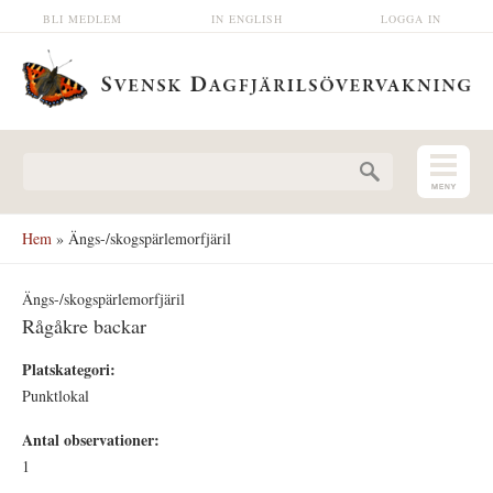
Hoppa till huvudinnehåll
BLI MEDLEM
IN ENGLISH
LOGGA IN
Sökformulär
Hem
» Ängs-/skogspärlemorfjäril
Ängs-/skogspärlemorfjäril
Rågåkre backar
Platskategori:
Punktlokal
Antal observationer:
1