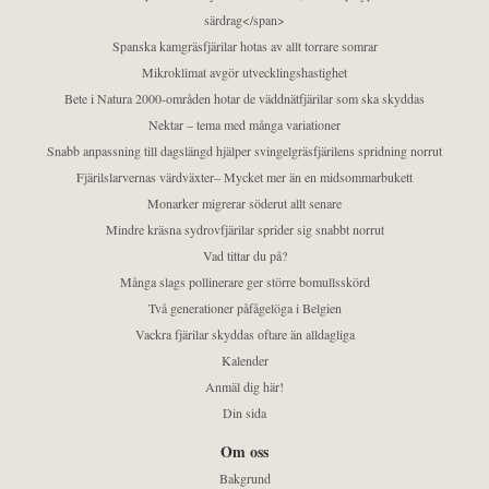
särdrag</span>
Spanska kamgräsfjärilar hotas av allt torrare somrar
Mikroklimat avgör utvecklingshastighet
Bete i Natura 2000-områden hotar de väddnätfjärilar som ska skyddas
Nektar – tema med många variationer
Snabb anpassning till dagslängd hjälper svingelgräsfjärilens spridning norrut
Fjärilslarvernas värdväxter– Mycket mer än en midsommarbukett
Monarker migrerar söderut allt senare
Mindre kräsna sydrovfjärilar sprider sig snabbt norrut
Vad tittar du på?
Många slags pollinerare ger större bomullsskörd
Två generationer påfågelöga i Belgien
Vackra fjärilar skyddas oftare än alldagliga
Kalender
Anmäl dig här!
Din sida
Om oss
Bakgrund