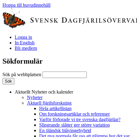
Hoppa till huvudinnehåll
Logga in
In English
Bli medlem
Sökformulär
Sök på webbplatsen
Aktuellt
Nyheter och kalender
Nyheter
Aktuell fjärilsforskning
Hela artikellistan
Om forskningsartiklar och referenser
Varför förlorade vi tre svenska dagfjärilar?
Slingrande slåtter ger större variation
En öländsk blåvingehybrid
Det nya normala får oss att glömma hur det var