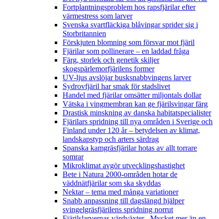
Fortplantningsproblem hos rapsfjärilar efter
värmestress som larver
Svenska svartfläckiga blåvingar sprider sig i
Storbritannien
Förskjuten blomning som försvar mot fjäril
Fjärilar som pollinerare – en laddad fråga
Färg, storlek och genetik skiljer
skogspärlemorfjärilens former
UV-ljus avslöjar busksnabbvingens larver
Sydrovfjäril har smak för stadslivet
Handel med fjärilar omsätter miljontals dollar
Vätska i vingmembran kan ge fjärilsvingar färg
Drastisk minskning av danska habitatspecialister
Fjärilars spridning till nya områden i Sverige och
Finland under 120 år
– betydelsen av klimat,
landskapstyp och arters särdrag
Spanska kamgräsfjärilar hotas av allt torrare
somrar
Mikroklimat avgör utvecklingshastighet
Bete i Natura 2000-områden hotar de
väddnätfjärilar som ska skyddas
Nektar – tema med många variationer
Snabb anpassning till dagslängd hjälper
svingelgräsfjärilens spridning norrut
Fjärilslarvernas värdväxter– Mycket mer än en