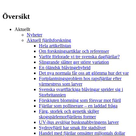
Översikt
Aktuellt
Nyheter
Aktuell fjärilsforskning
Hela artikellistan
Om forskningsartiklar och referenser
Varför förlorade vi tre svenska dagfjärilar?
Slingrande slåtter ger större variation
En öländsk blåvingehybrid
Det nya normala får oss att glömma hur det var
Fortplantningsproblem hos rapsfjärilar efter
värmestress som larver
Svenska svartfläckiga blåvingar sprider sig i
Storbritannien
Förskjuten blomning som försvar mot fjäril
Fjärilar som pollinerare – en laddad fråga
Färg, storlek och genetik skiljer
skogspärlemorfjärilens former
UV-ljus avslöjar busksnabbvingens larver
Sydrovfjäril har smak för stadslivet
Handel med fjärilar omsätter miljontals dollar