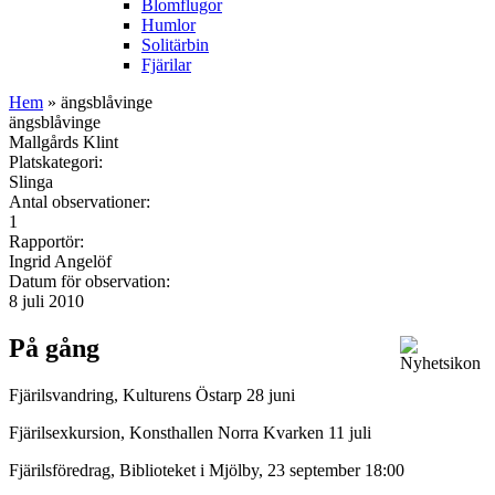
Blomflugor
Humlor
Solitärbin
Fjärilar
Hem
» ängsblåvinge
ängsblåvinge
Mallgårds Klint
Platskategori:
Slinga
Antal observationer:
1
Rapportör:
Ingrid Angelöf
Datum för observation:
8 juli 2010
På gång
Fjärilsvandring, Kulturens Östarp 28 juni
Fjärilsexkursion, Konsthallen Norra Kvarken 11 juli
Fjärilsföredrag, Biblioteket i Mjölby, 23 september 18:00