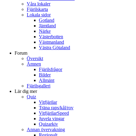
Våra lokaler
Fjärilskarta
Lokala sidor
Gotland
Jämtland
Närke
Västerbotten
Västmanland
Västra Götaland
Forum
Översikt
Ämnen
Fjärilsfrågor
Bilder
Allmänt
Fjärilsgalleri
Lär dig mer
Quiz
Vitfjärilar
Träna raps/kål/rov
VitfjärilarSpeed
Juvela vingar
Quizarkiv
Annan övervakning
Regionalt