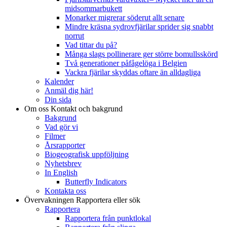
midsommarbukett
Monarker migrerar söderut allt senare
Mindre kräsna sydrovfjärilar sprider sig snabbt
norrut
Vad tittar du på?
Många slags pollinerare ger större bomullsskörd
Två generationer påfågelöga i Belgien
Vackra fjärilar skyddas oftare än alldagliga
Kalender
Anmäl dig här!
Din sida
Om oss
Kontakt och bakgrund
Bakgrund
Vad gör vi
Filmer
Årsrapporter
Biogeografisk uppföljning
Nyhetsbrev
In English
Butterfly Indicators
Kontakta oss
Övervakningen
Rapportera eller sök
Rapportera
Rapportera från punktlokal