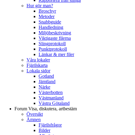
Rapportera från slinga
Hur gör man?
Broschyr
Metoder
Snabbguide
Handledning
Miljöbeskrivning
Viktigaste filerna
Slingprotokoll
Punktprotokoll
Länkar & mer filer
Våra lokaler
Fjärilskarta
Lokala sidor
Gotland
Jämtland
Närke
Västerbotten
Västmanland
Västra Götaland
Forum
Visa, diskutera, artbestäm
Översikt
Ämnen
Fjärilsfrågor
Bilder