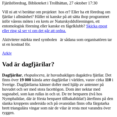
Fjärilsföredrag, Biblioteket i Trollhättan, 27 oktober 17:30
Vill ni att vi berättar om projektet hos er? Eller ha ett föredrag om
fjärilar i allmänhet? Håller ni kanske på att sätta ihop programmet
inför vårens möten i en krets av Naturskyddsföreningen, ett
entomologisk förening eller kanske en fågelklubb?
Skicka epost
eller ring så ser vi om det går att ordna.
Aktiviteter märkta med symbolen
är sådana som organisatören tar
ut en kostnad för.
Arkiv
Vad är dagfjärilar?
Dagfjärilar
,
rhopalocera
, är huvudsakligen dagaktiva fjärilar. Det
finns över
19 000
kända arter dagfjärilar i världen, varav cirka
110
i
Sverige. Dagfjärilarna känner dofter med hjälp av antenner på
huvudet och ser med stora facettögon. Dom äter nektar med
sugsnabel, som kan rullas in och ut. De tre benparen (två hos
Nymphalidae, där är första benparet tillbakabildat!) återfinns på den
slanka kroppens undersida och på ovansidan finns ofta färgstarka
brett triangulära vingar som när de vilar är resta mot varandra över
ryggen.