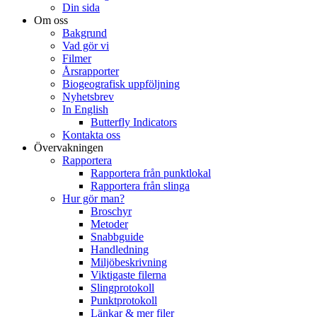
Din sida
Om oss
Bakgrund
Vad gör vi
Filmer
Årsrapporter
Biogeografisk uppföljning
Nyhetsbrev
In English
Butterfly Indicators
Kontakta oss
Övervakningen
Rapportera
Rapportera från punktlokal
Rapportera från slinga
Hur gör man?
Broschyr
Metoder
Snabbguide
Handledning
Miljöbeskrivning
Viktigaste filerna
Slingprotokoll
Punktprotokoll
Länkar & mer filer