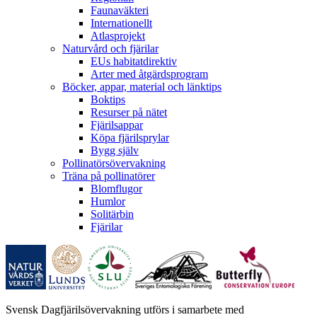
Faunaväkteri
Internationellt
Atlasprojekt
Naturvård och fjärilar
EUs habitatdirektiv
Arter med åtgärdsprogram
Böcker, appar, material och länktips
Boktips
Resurser på nätet
Fjärilsappar
Köpa fjärilsprylar
Bygg själv
Pollinatörsövervakning
Träna på pollinatörer
Blomflugor
Humlor
Solitärbin
Fjärilar
Svensk Dagfjärilsövervakning utförs i samarbete med