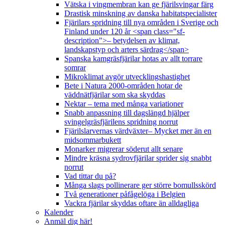
Vätska i vingmembran kan ge fjärilsvingar färg
Drastisk minskning av danska habitatspecialister
Fjärilars spridning till nya områden i Sverige och
Finland under 120 år <span class="sf-
description">– betydelsen av klimat,
landskapstyp och arters särdrag</span>
Spanska kamgräsfjärilar hotas av allt torrare
somrar
Mikroklimat avgör utvecklingshastighet
Bete i Natura 2000-områden hotar de
väddnätfjärilar som ska skyddas
Nektar – tema med många variationer
Snabb anpassning till dagslängd hjälper
svingelgräsfjärilens spridning norrut
Fjärilslarvernas värdväxter– Mycket mer än en
midsommarbukett
Monarker migrerar söderut allt senare
Mindre kräsna sydrovfjärilar sprider sig snabbt
norrut
Vad tittar du på?
Många slags pollinerare ger större bomullsskörd
Två generationer påfågelöga i Belgien
Vackra fjärilar skyddas oftare än alldagliga
Kalender
Anmäl dig här!