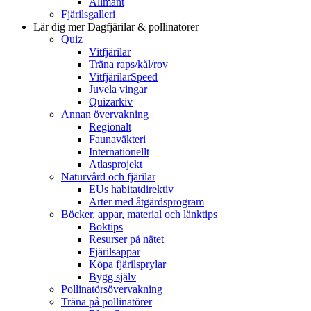
Allmänt
Fjärilsgalleri
Lär dig mer
Dagfjärilar & pollinatörer
Quiz
Vitfjärilar
Träna raps/kål/rov
VitfjärilarSpeed
Juvela vingar
Quizarkiv
Annan övervakning
Regionalt
Faunaväkteri
Internationellt
Atlasprojekt
Naturvård och fjärilar
EUs habitatdirektiv
Arter med åtgärdsprogram
Böcker, appar, material och länktips
Boktips
Resurser på nätet
Fjärilsappar
Köpa fjärilsprylar
Bygg själv
Pollinatörsövervakning
Träna på pollinatörer