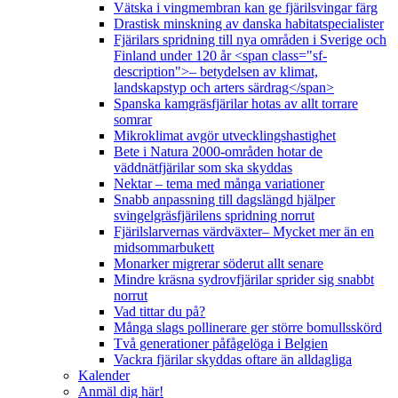
Vätska i vingmembran kan ge fjärilsvingar färg
Drastisk minskning av danska habitatspecialister
Fjärilars spridning till nya områden i Sverige och
Finland under 120 år <span class="sf-
description">– betydelsen av klimat,
landskapstyp och arters särdrag</span>
Spanska kamgräsfjärilar hotas av allt torrare
somrar
Mikroklimat avgör utvecklingshastighet
Bete i Natura 2000-områden hotar de
väddnätfjärilar som ska skyddas
Nektar – tema med många variationer
Snabb anpassning till dagslängd hjälper
svingelgräsfjärilens spridning norrut
Fjärilslarvernas värdväxter– Mycket mer än en
midsommarbukett
Monarker migrerar söderut allt senare
Mindre kräsna sydrovfjärilar sprider sig snabbt
norrut
Vad tittar du på?
Många slags pollinerare ger större bomullsskörd
Två generationer påfågelöga i Belgien
Vackra fjärilar skyddas oftare än alldagliga
Kalender
Anmäl dig här!