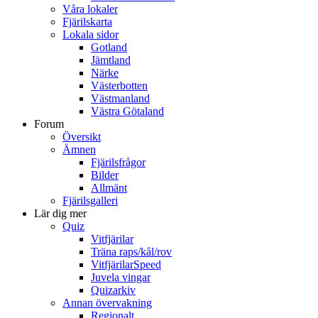
Våra lokaler
Fjärilskarta
Lokala sidor
Gotland
Jämtland
Närke
Västerbotten
Västmanland
Västra Götaland
Forum
Översikt
Ämnen
Fjärilsfrågor
Bilder
Allmänt
Fjärilsgalleri
Lär dig mer
Quiz
Vitfjärilar
Träna raps/kål/rov
VitfjärilarSpeed
Juvela vingar
Quizarkiv
Annan övervakning
Regionalt