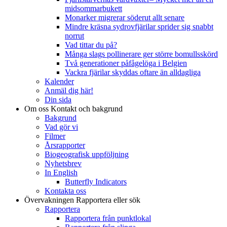
midsommarbukett
Monarker migrerar söderut allt senare
Mindre kräsna sydrovfjärilar sprider sig snabbt
norrut
Vad tittar du på?
Många slags pollinerare ger större bomullsskörd
Två generationer påfågelöga i Belgien
Vackra fjärilar skyddas oftare än alldagliga
Kalender
Anmäl dig här!
Din sida
Om oss
Kontakt och bakgrund
Bakgrund
Vad gör vi
Filmer
Årsrapporter
Biogeografisk uppföljning
Nyhetsbrev
In English
Butterfly Indicators
Kontakta oss
Övervakningen
Rapportera eller sök
Rapportera
Rapportera från punktlokal