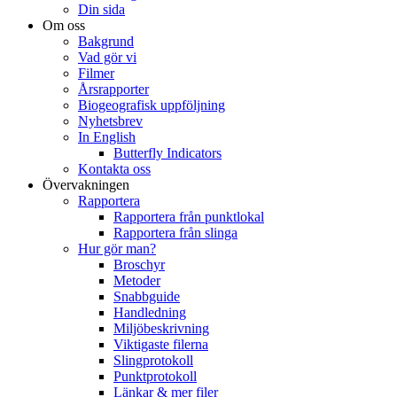
Din sida
Om oss
Bakgrund
Vad gör vi
Filmer
Årsrapporter
Biogeografisk uppföljning
Nyhetsbrev
In English
Butterfly Indicators
Kontakta oss
Övervakningen
Rapportera
Rapportera från punktlokal
Rapportera från slinga
Hur gör man?
Broschyr
Metoder
Snabbguide
Handledning
Miljöbeskrivning
Viktigaste filerna
Slingprotokoll
Punktprotokoll
Länkar & mer filer