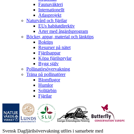
Faunaväkteri
Internationellt
Atlasprojekt
Naturvård och fjärilar
EUs habitatdirektiv
Arter med åtgärdsprogram
Böcker, appar, material och länktips
Boktips
Resurser på nätet
Fjärilsappar
Köpa fjärilsprylar
Bygg själv
Pollinatörsövervakning
Träna på pollinatörer
Blomflugor
Humlor
Solitärbin
Fjärilar
Svensk Dagfjärilsövervakning utförs i samarbete med