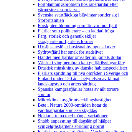
Fortplantningsproblem hos rapsfjärilar efter
värmestress som larver
Svenska svartfläckiga blåvingar sprider sig i
Storbritannien
Förskjuten blomning som försvar mot fjäril
Fjärilar som pollinerare – en laddad fråga
Färg, storlek och genetik skiljer
skogspärlemorfjärilens former
UV-ljus avslöjar busksnabbvingens larver
Sydrovfjäril har smak för stadslivet
Handel med fjärilar omsätter miljontals dollar
Vätska i vingmembran kan ge fjärilsvingar färg
Drastisk minskning av danska habitatspecialister
Fjärilars spridning till nya områden i Sverige och
Finland under 120 år
– betydelsen av klimat,
landskapstyp och arters särdrag
Spanska kamgräsfjärilar hotas av allt torrare
somrar
Mikroklimat avgör utvecklingshastighet
Bete i Natura 2000-områden hotar de
väddnätfjärilar som ska skyddas
Nektar – tema med många variationer
Snabb anpassning till dagslängd hjälper
svingelgräsfjärilens spridning norrut
Fjärilslarvernas värdväxter– Mycket mer än en