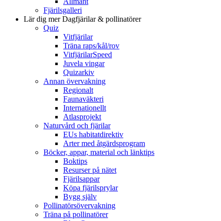
Allmänt
Fjärilsgalleri
Lär dig mer
Dagfjärilar & pollinatörer
Quiz
Vitfjärilar
Träna raps/kål/rov
VitfjärilarSpeed
Juvela vingar
Quizarkiv
Annan övervakning
Regionalt
Faunaväkteri
Internationellt
Atlasprojekt
Naturvård och fjärilar
EUs habitatdirektiv
Arter med åtgärdsprogram
Böcker, appar, material och länktips
Boktips
Resurser på nätet
Fjärilsappar
Köpa fjärilsprylar
Bygg själv
Pollinatörsövervakning
Träna på pollinatörer