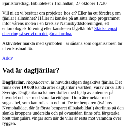
Fjärilsföredrag, Biblioteket i Trollhättan, 27 oktober 17:30
Vill ni att vi berättar om projektet hos er? Eller ha ett föredrag om
fjärilar i allmänhet? Håller ni kanske på att sätta ihop programmet
inför vårens möten i en krets av Naturskyddsföreningen, ett
entomologisk förening eller kanske en fågelklubb?
Skicka epost
eller ring så ser vi om det går att ordna.
Aktiviteter märkta med symbolen
är sådana som organisatören tar
ut en kostnad för.
Arkiv
Vad är dagfjärilar?
Dagfjärilar
,
rhopalocera
, är huvudsakligen dagaktiva fjärilar. Det
finns över
19 000
kända arter dagfjärilar i världen, varav cirka
110
i
Sverige. Dagfjärilarna känner dofter med hjälp av antenner på
huvudet och ser med stora facettögon. Dom äter nektar med
sugsnabel, som kan rullas in och ut. De tre benparen (två hos
Nymphalidae, där är första benparet tillbakabildat!) återfinns på den
slanka kroppens undersida och på ovansidan finns ofta färgstarka
brett triangulära vingar som när de vilar är resta mot varandra över
ryggen.