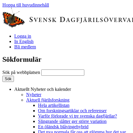
Hoppa till huvudinnehåll
Logga in
In English
Bli medlem
Sökformulär
Sök på webbplatsen
Aktuellt
Nyheter och kalender
Nyheter
Aktuell fjärilsforskning
Hela artikellistan
Om forskningsartiklar och referenser
Varför förlorade vi tre svenska dagfjärilar?
Slingrande slåtter ger större variation
En öländsk blåvingehybrid
Det nya normala får oss att glömma hur det var