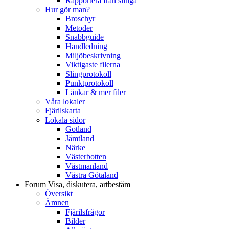
Rapportera från slinga
Hur gör man?
Broschyr
Metoder
Snabbguide
Handledning
Miljöbeskrivning
Viktigaste filerna
Slingprotokoll
Punktprotokoll
Länkar & mer filer
Våra lokaler
Fjärilskarta
Lokala sidor
Gotland
Jämtland
Närke
Västerbotten
Västmanland
Västra Götaland
Forum
Visa, diskutera, artbestäm
Översikt
Ämnen
Fjärilsfrågor
Bilder