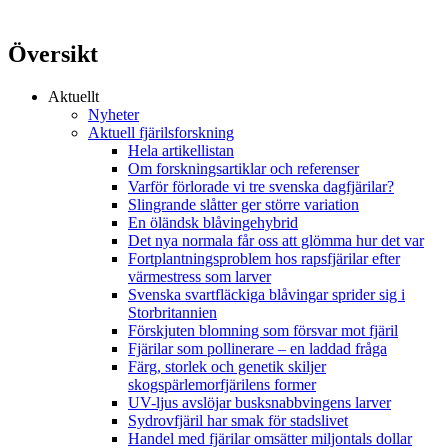
Översikt
Aktuellt
Nyheter
Aktuell fjärilsforskning
Hela artikellistan
Om forskningsartiklar och referenser
Varför förlorade vi tre svenska dagfjärilar?
Slingrande slåtter ger större variation
En öländsk blåvingehybrid
Det nya normala får oss att glömma hur det var
Fortplantningsproblem hos rapsfjärilar efter
värmestress som larver
Svenska svartfläckiga blåvingar sprider sig i
Storbritannien
Förskjuten blomning som försvar mot fjäril
Fjärilar som pollinerare – en laddad fråga
Färg, storlek och genetik skiljer
skogspärlemorfjärilens former
UV-ljus avslöjar busksnabbvingens larver
Sydrovfjäril har smak för stadslivet
Handel med fjärilar omsätter miljontals dollar