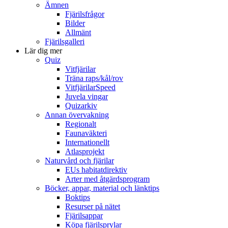
Ämnen
Fjärilsfrågor
Bilder
Allmänt
Fjärilsgalleri
Lär dig mer
Quiz
Vitfjärilar
Träna raps/kål/rov
VitfjärilarSpeed
Juvela vingar
Quizarkiv
Annan övervakning
Regionalt
Faunaväkteri
Internationellt
Atlasprojekt
Naturvård och fjärilar
EUs habitatdirektiv
Arter med åtgärdsprogram
Böcker, appar, material och länktips
Boktips
Resurser på nätet
Fjärilsappar
Köpa fjärilsprylar