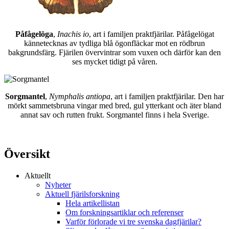
Påfågelöga
,
Inachis io
, art i familjen praktfjärilar. Påfågelögat
kännetecknas av tydliga blå ögonfläckar mot en rödbrun
bakgrundsfärg. Fjärilen övervintrar som vuxen och därför kan den
ses mycket tidigt på våren.
Sorgmantel
,
Nymphalis antiopa
, art i familjen praktfjärilar. Den har
mörkt sammetsbruna vingar med bred, gul ytterkant och äter bland
annat sav och rutten frukt. Sorgmantel finns i hela Sverige.
Översikt
Aktuellt
Nyheter
Aktuell fjärilsforskning
Hela artikellistan
Om forskningsartiklar och referenser
Varför förlorade vi tre svenska dagfjärilar?