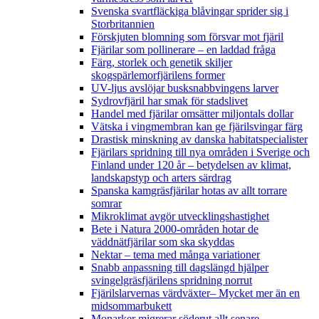
Svenska svartfläckiga blåvingar sprider sig i
Storbritannien
Förskjuten blomning som försvar mot fjäril
Fjärilar som pollinerare – en laddad fråga
Färg, storlek och genetik skiljer
skogspärlemorfjärilens former
UV-ljus avslöjar busksnabbvingens larver
Sydrovfjäril har smak för stadslivet
Handel med fjärilar omsätter miljontals dollar
Vätska i vingmembran kan ge fjärilsvingar färg
Drastisk minskning av danska habitatspecialister
Fjärilars spridning till nya områden i Sverige och
Finland under 120 år
– betydelsen av klimat,
landskapstyp och arters särdrag
Spanska kamgräsfjärilar hotas av allt torrare
somrar
Mikroklimat avgör utvecklingshastighet
Bete i Natura 2000-områden hotar de
väddnätfjärilar som ska skyddas
Nektar – tema med många variationer
Snabb anpassning till dagslängd hjälper
svingelgräsfjärilens spridning norrut
Fjärilslarvernas värdväxter– Mycket mer än en
midsommarbukett
Monarker migrerar söderut allt senare