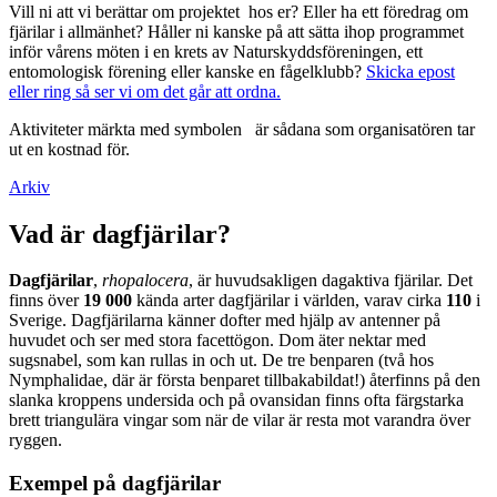
Vill ni att vi berättar om projektet hos er? Eller ha ett föredrag om
fjärilar i allmänhet? Håller ni kanske på att sätta ihop programmet
inför vårens möten i en krets av Naturskyddsföreningen, ett
entomologisk förening eller kanske en fågelklubb?
Skicka epost
eller ring så ser vi om det går att ordna.
Aktiviteter märkta med symbolen
är sådana som organisatören tar
ut en kostnad för.
Arkiv
Vad är dagfjärilar?
Dagfjärilar
,
rhopalocera
, är huvudsakligen dagaktiva fjärilar. Det
finns över
19 000
kända arter dagfjärilar i världen, varav cirka
110
i
Sverige. Dagfjärilarna känner dofter med hjälp av antenner på
huvudet och ser med stora facettögon. Dom äter nektar med
sugsnabel, som kan rullas in och ut. De tre benparen (två hos
Nymphalidae, där är första benparet tillbakabildat!) återfinns på den
slanka kroppens undersida och på ovansidan finns ofta färgstarka
brett triangulära vingar som när de vilar är resta mot varandra över
ryggen.
Exempel på dagfjärilar