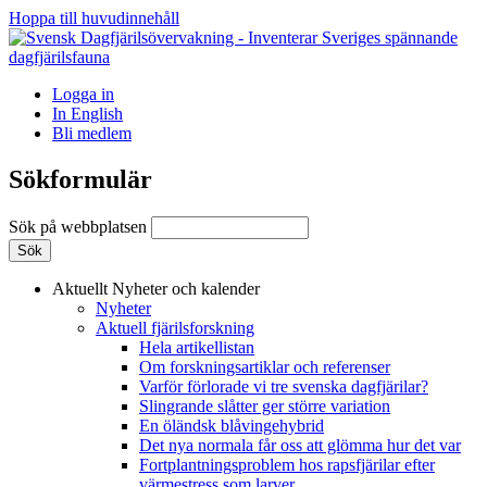
Hoppa till huvudinnehåll
Logga in
In English
Bli medlem
Sökformulär
Sök på webbplatsen
Aktuellt
Nyheter och kalender
Nyheter
Aktuell fjärilsforskning
Hela artikellistan
Om forskningsartiklar och referenser
Varför förlorade vi tre svenska dagfjärilar?
Slingrande slåtter ger större variation
En öländsk blåvingehybrid
Det nya normala får oss att glömma hur det var
Fortplantningsproblem hos rapsfjärilar efter
värmestress som larver