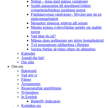
Nektar – tema med många variationer
Snabb anpassning till dagslängd hjälper
svingelgräsfjärilens spridning norrut
Fjärilslarvernas värdväxter– Mycket mer än en
midsommarbukett
Monarker migrerar söderut allt senare
Mindre kräsna sydrovfjärilar sprider sig snabbt
norrut
Vad tittar du på?
Många slags pollinerare ger större bomullsskörd
Två generationer påfågelöga i Belgien
Vackra fjärilar skyddas oftare än alldagliga
Kalender
Anmäl dig här!
Din sida
Om oss
Bakgrund
Vad gör vi
Filmer
Årsrapporter
Biogeografisk uppföljning
Nyhetsbrev
In English
Butterfly Indicators
Kontakta oss