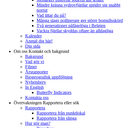
Mindre kräsna sydrovfjärilar sprider sig snabbt
norrut
Vad tittar du på?
Många slags pollinerare ger större bomullsskörd
Två generationer påfågelöga i Belgien
Vackra fjärilar skyddas oftare än alldagliga
Kalender
Anmäl dig här!
Din sida
Om oss
Kontakt och bakgrund
Bakgrund
Vad gör vi
Filmer
Årsrapporter
Biogeografisk uppföljning
Nyhetsbrev
In English
Butterfly Indicators
Kontakta oss
Övervakningen
Rapportera eller sök
Rapportera
Rapportera från punktlokal
Rapportera från slinga
Hur gör man?