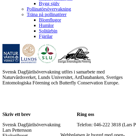
Bygg själv
Pollinatörsövervakning
Träna på pollinatörer
Blomflugor
Humlor
Solitärbin
Fjärilar
Svensk Dagfjärilsövervakning utförs i samarbete med
Naturvårdsverket, Lunds Universitet, ArtDatabanken, Sveriges
Entomologiska Förening och Butterfly Conservation Europe.
Skriv ett brev
Ring oss
Svensk Dagfjärilsövervakning
Telefon: 046-222 3818 (Lars P
Lars Pettersson
Webbplatsen är byggd med open-
Ekologihuset