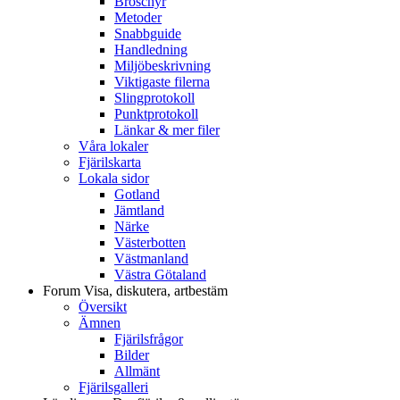
Broschyr
Metoder
Snabbguide
Handledning
Miljöbeskrivning
Viktigaste filerna
Slingprotokoll
Punktprotokoll
Länkar & mer filer
Våra lokaler
Fjärilskarta
Lokala sidor
Gotland
Jämtland
Närke
Västerbotten
Västmanland
Västra Götaland
Forum
Visa, diskutera, artbestäm
Översikt
Ämnen
Fjärilsfrågor
Bilder
Allmänt
Fjärilsgalleri