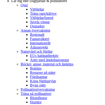
Lär dig mer
Dagfjärilar & pollinatörer
Quiz
Vitfjärilar
Träna raps/kål/rov
VitfjärilarSpeed
Juvela vingar
Quizarkiv
Annan övervakning
Regionalt
Faunaväkteri
Internationellt
Atlasprojekt
Naturvård och fjärilar
EUs habitatdirektiv
Arter med åtgärdsprogram
Böcker, appar, material och länktips
Boktips
Resurser på nätet
Fjärilsappar
Köpa fjärilsprylar
Bygg själv
Pollinatörsövervakning
Träna på pollinatörer
Blomflugor
Humlor