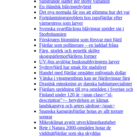
Slingrande slåtter ger större variation
En öländsk blåvingehybrid
Det nya normala får oss att glömma hur det var
Fortplantningsproblem hos rapsfjärilar efter
värmestress som larver
Svenska svartfläckiga blåvingar sprider sig i
Storbritannien
Förskjuten blomning som försvar mot fjäril
Fjärilar som pollinerare – en laddad fråga
Färg, storlek och genetik skiljer
skogspärlemorfjärilens former
UV-ljus avslöjar busksnabbvingens larver
Sydrovfjäril har smak för stadslivet
Handel med fjärilar omsätter miljontals dollar
Vätska i vingmembran kan ge fjärilsvingar färg
Drastisk minskning av danska habitatspecialister
Fjärilars spridning till nya områden i Sverige och
Finland under 120 år <span class="sf-
description">– betydelsen av klimat,
landskapstyp och arters särdrag</span>
Spanska kamgräsfjärilar hotas av allt torrare
somrar
Mikroklimat avgör utvecklingshastighet
Bete i Natura 2000-områden hotar de
väddnätfjärilar som ska skyddas