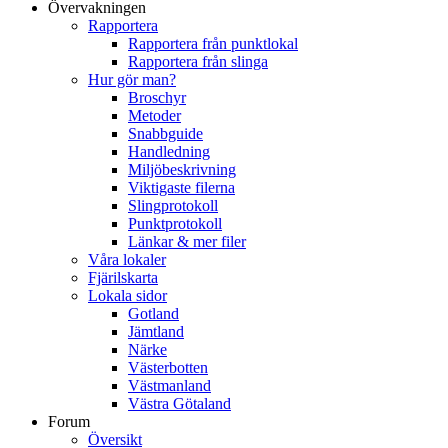
Övervakningen
Rapportera
Rapportera från punktlokal
Rapportera från slinga
Hur gör man?
Broschyr
Metoder
Snabbguide
Handledning
Miljöbeskrivning
Viktigaste filerna
Slingprotokoll
Punktprotokoll
Länkar & mer filer
Våra lokaler
Fjärilskarta
Lokala sidor
Gotland
Jämtland
Närke
Västerbotten
Västmanland
Västra Götaland
Forum
Översikt