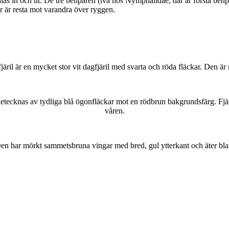
as in och ut. De tre benparen (två hos Nymphalidae, där är första benpa
ar är resta mot varandra över ryggen.
lofjäril är en mycket stor vit dagfjäril med svarta och röda fläckar. Den 
kännetecknas av tydliga blå ögonfläckar mot en rödbrun bakgrundsfärg. Fj
våren.
r. Den har mörkt sammetsbruna vingar med bred, gul ytterkant och äter bla