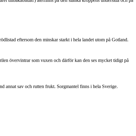
ret tillbakabildat!) återfinns på den slanka kroppens undersida och på
är rödlistad eftersom den minskar starkt i hela landet utom på Gotland.
ärilen övervintrar som vuxen och därför kan den ses mycket tidigt på
nd annat sav och rutten frukt. Sorgmantel finns i hela Sverige.