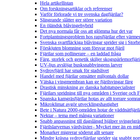
Hela artikellistan
Om forskningsartiklar och referenser
Varför förlorade vi tre svenska dagfjärilar?
Slingrande slåtter ger större variation
En öländsk blåvingehybrid
Det nya normala får oss att glömma hur det var
Fortplantningsproblem hos rapsfjärilar efter värmes
Svenska svartfläckiga blåvingar sprider sig i Storb
Förskjuten blomning som försvar mot fjäril
Fjärilar som pollinerare – en laddad fråga
Färg, storlek och genetik skiljer skogspärlemorfjär
UV-ljus avslöjar busksnabbvingens larver
Sydrovfjäril har smak för stadslivet
Handel med fjärilar omsätter miljontals dollar
Vätska i vingmembran kan ge fjärilsvingar färg
Drastisk minskning av danska habitatspecialister
Fjärilars spridning till nya områden i Sverige och
Spanska kamgräsfjärilar hotas av allt torrare somra
Mikroklimat avgör utvecklingshastighet
Bete i Natura 2000-områden hotar de väddnätfjäri
Nektar – tema med många variationer
Snabb anpassning till dagslängd hjälper svingelgräs
Fjärilslarvernas värdväxter– Mycket mer än en m
Monarker migrerar söderut allt senare
Mindre kräsna sydrovfjärilar sprider sig snabbt nor