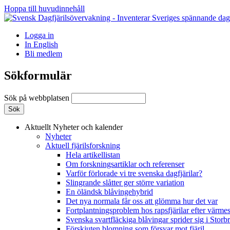
Hoppa till huvudinnehåll
Logga in
In English
Bli medlem
Sökformulär
Sök på webbplatsen
Aktuellt
Nyheter och kalender
Nyheter
Aktuell fjärilsforskning
Hela artikellistan
Om forskningsartiklar och referenser
Varför förlorade vi tre svenska dagfjärilar?
Slingrande slåtter ger större variation
En öländsk blåvingehybrid
Det nya normala får oss att glömma hur det var
Fortplantningsproblem hos rapsfjärilar efter värmes
Svenska svartfläckiga blåvingar sprider sig i Storb
Förskjuten blomning som försvar mot fjäril