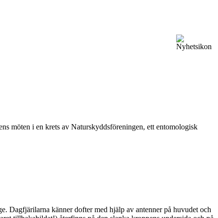
vårens möten i en krets av Naturskyddsföreningen, ett entomologisk
ge. Dagfjärilarna känner dofter med hjälp av antenner på huvudet och