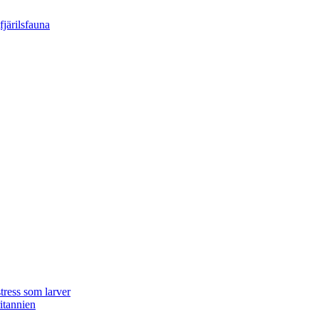
tress som larver
ritannien