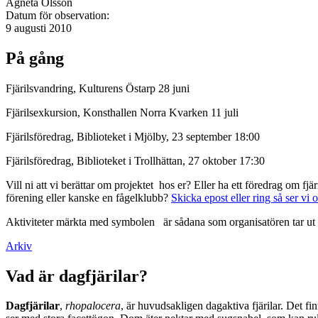
Agneta Olsson
Datum för observation:
9 augusti 2010
På gång
Fjärilsvandring, Kulturens Östarp 28 juni
Fjärilsexkursion, Konsthallen Norra Kvarken 11 juli
Fjärilsföredrag, Biblioteket i Mjölby, 23 september 18:00
Fjärilsföredrag, Biblioteket i Trollhättan, 27 oktober 17:30
Vill ni att vi berättar om projektet hos er? Eller ha ett föredrag om f
förening eller kanske en fågelklubb?
Skicka epost eller ring så ser vi 
Aktiviteter märkta med symbolen
är sådana som organisatören tar ut 
Arkiv
Vad är dagfjärilar?
Dagfjärilar
,
rhopalocera
, är huvudsakligen dagaktiva fjärilar. Det fi