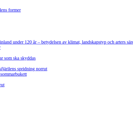
ilens former
 Finland under 120 år
– betydelsen av klimat, landskapstyp och arters sär
r
lar som ska skyddas
fjärilens spridning norrut
idsommarbukett
rut