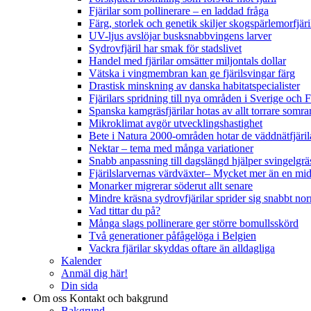
Fjärilar som pollinerare – en laddad fråga
Färg, storlek och genetik skiljer skogspärlemorfjär
UV-ljus avslöjar busksnabbvingens larver
Sydrovfjäril har smak för stadslivet
Handel med fjärilar omsätter miljontals dollar
Vätska i vingmembran kan ge fjärilsvingar färg
Drastisk minskning av danska habitatspecialister
Fjärilars spridning till nya områden i Sverige och
Spanska kamgräsfjärilar hotas av allt torrare somra
Mikroklimat avgör utvecklingshastighet
Bete i Natura 2000-områden hotar de väddnätfjäri
Nektar – tema med många variationer
Snabb anpassning till dagslängd hjälper svingelgräs
Fjärilslarvernas värdväxter– Mycket mer än en m
Monarker migrerar söderut allt senare
Mindre kräsna sydrovfjärilar sprider sig snabbt nor
Vad tittar du på?
Många slags pollinerare ger större bomullsskörd
Två generationer påfågelöga i Belgien
Vackra fjärilar skyddas oftare än alldagliga
Kalender
Anmäl dig här!
Din sida
Om oss
Kontakt och bakgrund
Bakgrund