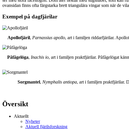
ser med stora facettögon. Dom äter nektar med sugsnabel, som kan rull
ovansidan finns ofta färgstarka brett triangulära vingar som när de vil
Exempel på dagfjärilar
Apollofjäril
,
Parnassius apollo
, art i familjen riddarfjärilar. Apol
Påfågelöga
,
Inachis io
, art i familjen praktfjärilar. Påfågelögat 
Sorgmantel
,
Nymphalis antiopa
, art i familjen praktfjärila
Översikt
Aktuellt
Nyheter
Aktuell fjärilsforskning