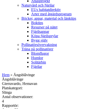
Atlasprojekt
Naturvård och fjärilar
EUs habitatdirektiv
Arter med åtgärdsprogram
Böcker, appar, material och länktips
Boktips
Resurser på nätet
Fjärilsappar
Köpa fjärilsprylar
Bygg själv
Pollinatörsövervakning
Träna på pollinatörer
Blomflugor
Humlor
Solitärbin
Fjärilar
Hem
» Ängsblåvinge
Ängsblåvinge
Gierravardo, Hemavan
Platskategori:
Slinga
Antal observationer:
4
Rapportör: