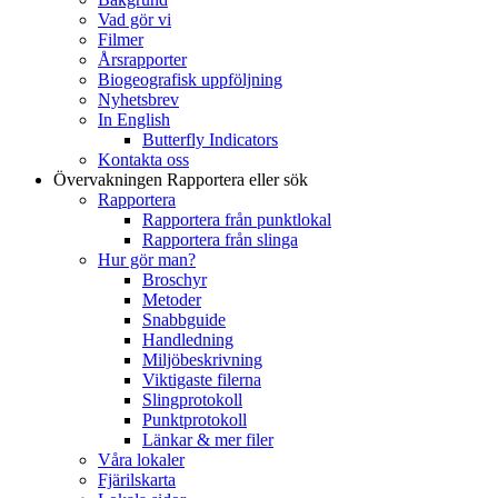
Vad gör vi
Filmer
Årsrapporter
Biogeografisk uppföljning
Nyhetsbrev
In English
Butterfly Indicators
Kontakta oss
Övervakningen
Rapportera eller sök
Rapportera
Rapportera från punktlokal
Rapportera från slinga
Hur gör man?
Broschyr
Metoder
Snabbguide
Handledning
Miljöbeskrivning
Viktigaste filerna
Slingprotokoll
Punktprotokoll
Länkar & mer filer
Våra lokaler
Fjärilskarta