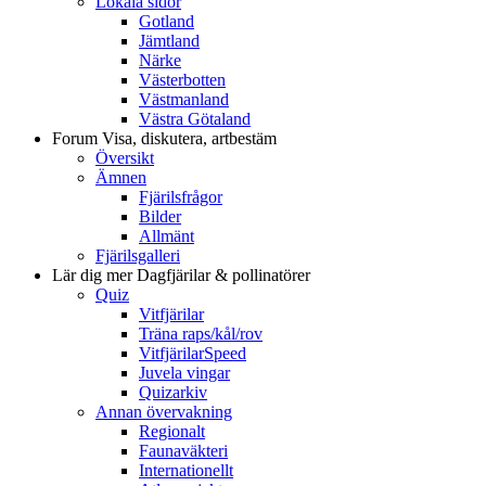
Lokala sidor
Gotland
Jämtland
Närke
Västerbotten
Västmanland
Västra Götaland
Forum
Visa, diskutera, artbestäm
Översikt
Ämnen
Fjärilsfrågor
Bilder
Allmänt
Fjärilsgalleri
Lär dig mer
Dagfjärilar & pollinatörer
Quiz
Vitfjärilar
Träna raps/kål/rov
VitfjärilarSpeed
Juvela vingar
Quizarkiv
Annan övervakning
Regionalt
Faunaväkteri
Internationellt