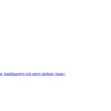
at, landskapstyp och arters särdrag</span>