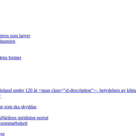
tress som larver
ritannien
ilens former
 Finland under 120 år <span class="sf-description">– betydelsen av klim
r
lar som ska skyddas
fjärilens spridning norrut
idsommarbukett
rut