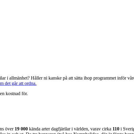
järilar i allmänhet? Håller ni kanske på att sätta ihop programmet inför 
om det går att ordna.
en kostnad för.
nns över
19 000
kända arter dagfjärilar i världen, varav cirka
110
i Sveri